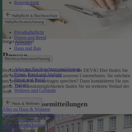
Reiserücktritt
Haftpflicht & Rechtsschutz
Haftpflichtversicherung
Privathaftpflicht
Dienst und Beruf
Immer informiert
Tierhalter
Haus und Bau
Presse
Rechtsschutzversicherung
Alles zur Rechtsschutzversicherung
Herzlich willkommen im Pressebereich der DEVK! Hier finden Sie
Privat, Beruf und Verkehr
alle aktuellen Informationen aus unserem Unternehmen. Sie möchten
Privat und Beruf
uns persönlich in Pressefragen sprechen? Dann kontaktieren Sie uns
Verkehr
gerne. Die Kontaktmöglichkeiten finden Sie im weiteren Verlauf der
Wohnen und Gebäude
Seite.
Aktuelle Pressemitteilungen
Haus & Wohnen
Alles zu Haus & Wohnen
Wohngebäudeversicherung
Hausratversicherung
Elementarversicherung
Glasversicherung