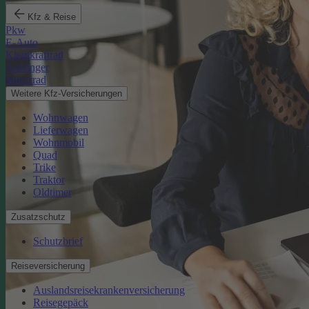
Kfz & Reise
Pkw
E-Auto
Kleinkraftrad
Anhänger
Motorrad
Weitere Kfz-Versicherungen
Wohnwagen
Lieferwagen
Wohnmobil
Quad
Trike
Traktor
Oldtimer
Zusatzschutz
Schutzbrief
Reiseversicherung
Auslandsreisekrankenversicherung
Reisegepäck