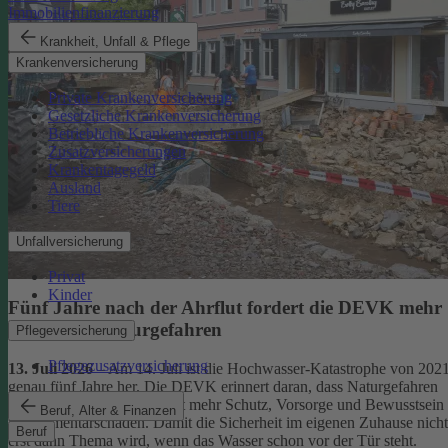
Immobilienfinanzierung
Krankheit, Unfall & Pflege
Krankenversicherung
Private Krankenversicherung
Gesetzliche Krankenversicherung
Betriebliche Krankenversicherung
Zusatzversicherungen
Krankentagegeld
Ausland
Tiere
Unfallversicherung
Privat
Kinder
Fünf Jahre nach der Ahrflut fordert die DEVK mehr
Schutz vor Naturgefahren
Pflegeversicherung
Pflegezusatzversicherung
13. Juli 2026
– Am 14. Juli ist die Hochwasser-Katastrophe von 202
genau fünf Jahre her. Die DEVK erinnert daran, dass Naturgefahren
überall drohen – und fordert mehr Schutz, Vorsorge und Bewusstsein
Beruf, Alter & Finanzen
für Elementarschäden. Damit die Sicherheit im eigenen Zuhause nicht
Beruf
erst dann Thema wird, wenn das Wasser schon vor der Tür steht.