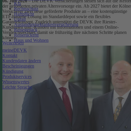
06. Juli 2026
– Die DEVK Versicherungen stellen sich auf die Refo
Kfz
der geförderten privaten Altersvorsorge ein. Ab 2027 bietet der Kölne
Rechtsschutz
Versicherer zwei neue geförderte Produkte an – eine kostengünstige
Haftpflicht
ETF-basierte Lösung im Standarddepot sowie ein flexibles
Unfall
Garantiekonzept. Zugleich unterstützt die DEVK ihre Riester-
Auslandsreisekrankenversicherung
Kundinnen und -Kunden mit Informationen und einem Online-
Reisegepäck
Vergleichsrechner, damit sie frühzeitig ihre nächsten Schritte planen
Reiserücktritt
können.
Haus und Wohnen
Weiterlesen
meineDEVK
Kontakt
Kundendaten ändern
Bescheinigungen
Kündigung
Produktservices
Wissenswertes
Leichte Sprache