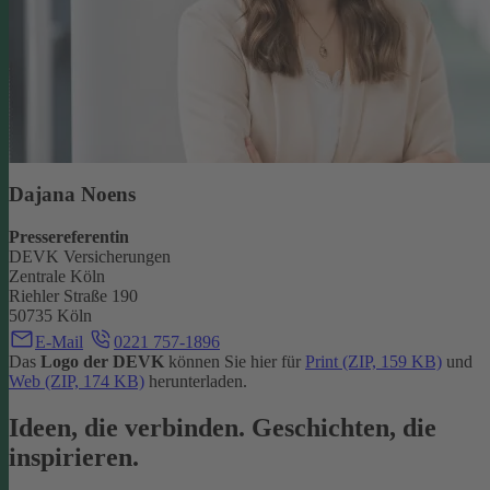
Dajana Noens
Pressereferentin
DEVK Versicherungen
Zentrale Köln
Riehler Straße 190
50735 Köln
E-Mail
0221 757-1896
Das
Logo der DEVK
können Sie hier für
Print (ZIP, 159 KB)
und
Web (ZIP, 174 KB)
herunterladen.
Ideen, die verbinden. Geschichten, die
inspirieren.