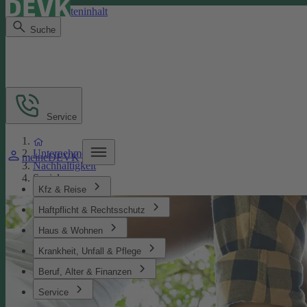
Direkt zum Seiteninhalt
Suche
Service
Unternehmen
meineDEVK
Nachhaltigkeit
Soziales
Kfz & Reise
Haftpflicht & Rechtsschutz
Haus & Wohnen
Krankheit, Unfall & Pflege
Beruf, Alter & Finanzen
Service