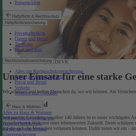
Reiserücktritt
Haftpflicht & Rechtsschutz
Haftpflichtversicherung
Privathaftpflicht
Dienst und Beruf
Tierhalter
Haus und Bau
Rechtsschutzversicherung
Soziale Verantwortung der DEVK
Alles zur Rechtsschutzversicherung
Unser Einsatz für eine starke G
Privat, Beruf und Verkehr
Privat und Beruf
Verkehr
Wir schützen und helfen Menschen da, wo wir können. Als Versicherer,
Wohnen und Gebäude
Unser Leitbild
Haus & Wohnen
Alles zu Haus & Wohnen
Seit unserer Gründung vor über 140 Jahren ist es unser wichtigstes 
Wohngebäudeversicherung
versicherbaren Welt und einer lebenswerten Zukunft. Denn schützen w
Hausratversicherung
auf die sich die Menschen verlassen können. Dafür treten wir ein – i
Elementarversicherung
Glasversicherung