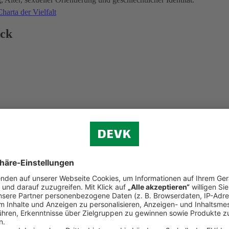
harta der Vielfalt
ick
d der Weltkindertag