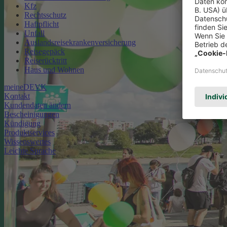
Kfz
Rechtsschutz
Haftpflicht
Unfall
Auslandsreisekrankenversicherung
Reisegepäck
Reiserücktritt
Haus und Wohnen
meineDEVK
Kontakt
Kundendaten ändern
Bescheinigungen
Kündigung
Produktservices
Wissenswertes
Leichte Sprache