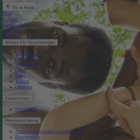
Kfz & Reise
Pkw
E-Auto
Kleinkraftrad
Anhänger
Motorrad
Weitere Kfz-Versicherungen
Wohnwagen
Lieferwagen
Wohnmobil
Quad
Trike
Traktor
Oldtimer
Zusatzschutz
Schutzbrief
Reiseversicherung
Auslandsreisekrankenversicherung
Reisegepäck