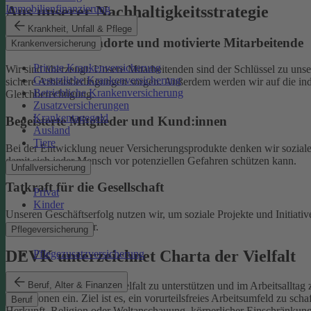
Aus unserer Nachhaltigkeitsstrategie
Immobilienfinanzierung
Krankheit, Unfall & Pflege
Nachhaltige Standorte und motivierte Mitarbeitende
Krankenversicherung
Private Krankenversicherung
Wir sind überzeugt: Unsere Mitarbeitenden sind der Schlüssel zu un
Gesetzliche Krankenversicherung
sichere Arbeitsbedingungen sorgen.
Außerdem werden wir auf die indi
Betriebliche Krankenversicherung
Gleichberechtigung.
Zusatzversicherungen
Krankentagegeld
Begeisterte Mitglieder und Kund:innen
Ausland
Tiere
Bei der Entwicklung neuer Versicherungsprodukte denken wir soziale A
damit sich jeder Mensch vor potenziellen Gefahren schützen kann.
Unfallversicherung
Tatkraft für die Gesellschaft
Privat
Kinder
Unseren Geschäftserfolg nutzen wir, um soziale Projekte und Initiativ
Familien und Kinder.
Pflegeversicherung
DEVK unterzeichnet Charta der Vielfalt
Pflegezusatzversicherung
Beruf, Alter & Finanzen
Als Selbstverpflichtung, Vielfalt zu unterstützen und im Arbeitsalltag 
Institutionen ein.
Ziel ist es, ein vorurteilsfreies Arbeitsumfeld zu sc
Beruf
Herkunft, Religion oder Weltanschauung, körperlicher Einschränkung, A