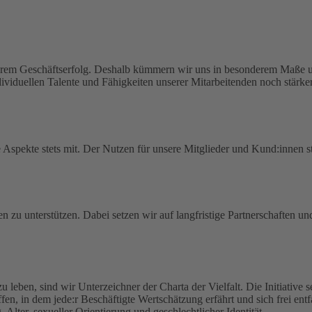
serem Geschäftserfolg. Deshalb kümmern wir uns in besonderem Maße um
viduellen Talente und Fähigkeiten unserer Mitarbeitenden noch stärker
spekte stets mit. Der Nutzen für unsere Mitglieder und Kund:innen ste
en zu unterstützen. Dabei setzen wir auf langfristige Partnerschaften u
zu leben, sind wir Unterzeichner der Charta der Vielfalt. Die Initiative
haffen, in dem jede:r Beschäftigte Wertschätzung erfährt und sich frei en
lter, sexueller Orientierung und geschlechtlicher Identität.