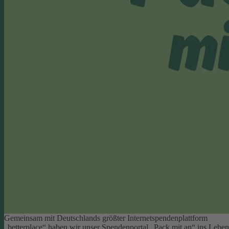
Gemeinsam mit Deutschlands größter Internetspendenplattform
„betterplace“ haben wir unser Spendenportal „Pack mit an“ ins Leben