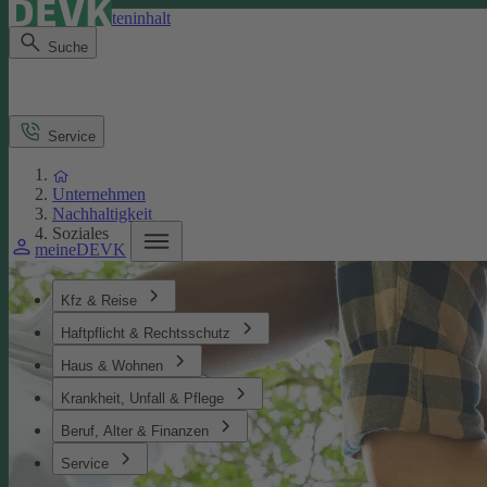
Direkt zum Seiteninhalt
Suche
Service
Unternehmen
Nachhaltigkeit
Soziales
meineDEVK
Kfz & Reise
Haftpflicht & Rechtsschutz
Haus & Wohnen
Krankheit, Unfall & Pflege
Beruf, Alter & Finanzen
Service