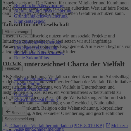
Aspekte stets mit. Der Nutzen für unsere Mitglieder und Kund:innen
Betriebliche Altersvorsorge
steht dabei an erster Stelle.
Wir legen außerdem Wert auf faire Preise,
Berufsunfähigkeitsversicherung
damit sich jeder Mensch vor potenziellen Gefahren schützen kann.
Grundfähigkeitsversicherung
Krankentagegeld
Tatkraft für die Gesellschaft
Altersvorsorge
Unseren Geschäftserfolg nutzen wir, um soziale Projekte und
Initiativen zu unterstützen. Dabei setzen wir auf langfristige
Risikolebensversicherung
Partnerschaften und regionales Engagement. Am Herzen liegt uns vor
Sterbegeldversicherung
allem die Hilfe für Familien und Kinder.
Betriebliche Altersvorsorge
Rente ZukunftPlus
DEVK unterzeichnet Charta der Vielfalt
Finanzen
Als Selbstverpflichtung, Vielfalt zu unterstützen und im Arbeitsalltag
Immobilienfinanzierung
zu leben, sind wir Unterzeichner der Charta der Vielfalt. Die Initiative
Investmentfonds
setzt sich für die Förderung von Vielfalt in Unternehmen und
SmartInvest Junior
Institutionen ein.
Ziel ist es, ein vorurteilsfreies Arbeitsumfeld zu
Girokonto
schaffen, in dem jede:r Beschäftigte Wertschätzung erfährt und sich
Restschuldversicherung
frei entfalten kann – unabhängig von Geschlecht, Nationalität,
ethnischer Herkunft, Religion oder Weltanschauung, körperlicher
Service
Einschränkung, Alter, sexueller Orientierung und geschlechtlicher
Identität.
Schadenmeldung
Charta der Vielfalt herunterladen (PDF, 8.019 KB)
Mehr zur
Alles zur Schadenmeldung
Charta der Vielfalt