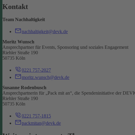
Kontakt
Team Nachhaltigkeit
nachhaltigkeit@devk.de
Moritz Wunsch
Ansprechpartner für Events, Sponsoring und soziales Engagement
Riehler Straße 190
50735 Köln
0221 757-2027
moritz.wunsch@devk.de
Susanne Rodenbusch
Ansprechpartnerin für „Pack mit an“, die Spendeninitiative der DEV
Riehler Straße 190
50735 Köln
0221 757-1815
packmitan@devk.de