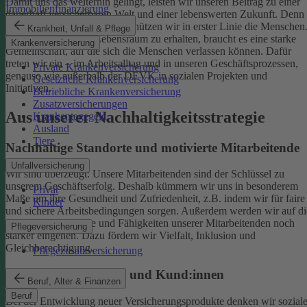
Damit uns das weiterhin gelingt, leisten wir unseren Beitrag zu einer
Immobilienfinanzierung
dauerhaft versicherbaren Welt und einer lebenswerten Zukunft. Denn
schützen wir das Klima, so schützen wir in erster Linie die Menschen
Krankheit, Unfall & Pflege
Um einen gesunden Lebensraum zu erhalten, braucht es eine starke
Krankenversicherung
Gemeinschaft, auf die sich die Menschen verlassen können. Dafür
treten wir ein – im Arbeitsalltag und in unseren Geschäftsprozessen,
Private Krankenversicherung
genauso wie außerhalb der DEVK in sozialen Projekten und
Gesetzliche Krankenversicherung
Initiativen.
Betriebliche Krankenversicherung
Zusatzversicherungen
Aus unserer Nachhaltigkeitsstrategie
Krankentagegeld
Ausland
Tiere
Nachhaltige Standorte und motivierte Mitarbeitende
Unfallversicherung
Wir sind überzeugt: Unsere Mitarbeitenden sind der Schlüssel zu
unserem Geschäftserfolg. Deshalb kümmern wir uns in besonderem
Privat
Maße um ihre Gesundheit und Zufriedenheit, z.B. indem wir für faire
Kinder
und sichere Arbeitsbedingungen sorgen.
Außerdem werden wir auf di
individuellen Talente und Fähigkeiten unserer Mitarbeitenden noch
Pflegeversicherung
stärker eingehen. Dazu fördern wir Vielfalt, Inklusion und
Gleichberechtigung.
Pflegezusatzversicherung
Begeisterte Mitglieder und Kund:innen
Beruf, Alter & Finanzen
Beruf
Bei der Entwicklung neuer Versicherungsprodukte denken wir sozial