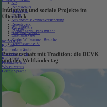
Kfz
Rechtsschutz
Initiativen und soziale Projekte im
Haftpflicht
Überblick
Unfall
Auslandsreisekrankenversicherung
Reisegepäck
Weltkindertag
Reiserücktritt
Spendenportal „Pack mit an“
Haus und Wohnen
Ehrenamtskarte
Kinder-Willkommen-Besuche
meineDEVK
Herzenssache e. V.
Kontakt
Kundendaten ändern
Partnerschaft mit Tradition: die DEVK
Bescheinigungen
Kündigung
und der Weltkindertag
Produktservices
Wissenswertes
Leichte Sprache