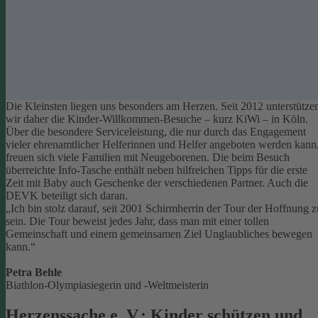
Die Kleinsten liegen uns besonders am Herzen. Seit 2012 unterstütze
wir daher die Kinder-Willkommen-Besuche – kurz KiWi – in Köln.
Über die besondere Serviceleistung, die nur durch das Engagement
vieler ehrenamtlicher Helferinnen und Helfer angeboten werden kann
freuen sich viele Familien mit Neugeborenen.
Die beim Besuch
überreichte Info-Tasche enthält neben hilfreichen Tipps für die erste
Zeit mit Baby auch Geschenke der verschiedenen Partner. Auch die
DEVK beteiligt sich daran.
„Ich bin stolz darauf, seit 2001 Schirmherrin der Tour der Hoffnung z
sein. Die Tour beweist jedes Jahr, dass man mit einer tollen
Gemeinschaft und einem gemeinsamen Ziel Unglaubliches bewegen
kann.“
Petra Behle
Biathlon-Olympiasiegerin und -Weltmeisterin
Herzenssache e. V.: Kinder schützen und