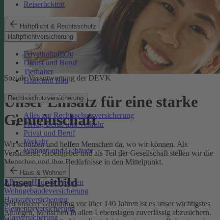
Reiserücktritt
Haftpflicht & Rechtsschutz
Haftpflichtversicherung
Privathaftpflicht
Dienst und Beruf
Tierhalter
Soziale Verantwortung der DEVK
Haus und Bau
Unser Einsatz für eine starke
Rechtsschutzversicherung
Alles zur Rechtsschutzversicherung
Gemeinschaft
Privat, Beruf und Verkehr
Privat und Beruf
Verkehr
Wir schützen und helfen Menschen da, wo wir können. Als
Wohnen und Gebäude
Versicherer, Arbeitgeber und als Teil der Gesellschaft stellen wir die
Menschen und ihre Bedürfnisse in den Mittelpunkt.
Haus & Wohnen
Unser Leitbild
Alles zu Haus & Wohnen
Wohngebäudeversicherung
Hausratversicherung
Seit unserer Gründung vor über 140 Jahren ist es unser wichtigstes
Elementarversicherung
Anliegen, Menschen in allen Lebenslagen zuverlässig abzusichern.
Glasversicherung