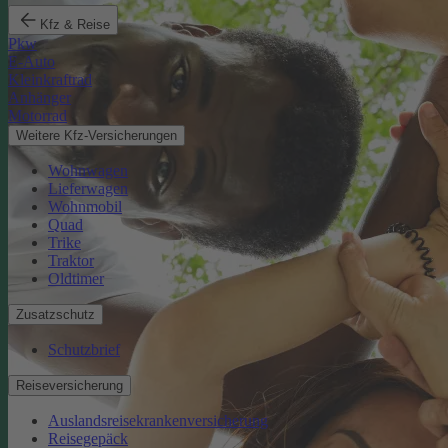
Kfz & Reise
Pkw
E-Auto
Kleinkraftrad
Anhänger
Motorrad
Weitere Kfz-Versicherungen
Wohnwagen
Lieferwagen
Wohnmobil
Quad
Trike
Traktor
Oldtimer
Zusatzschutz
Schutzbrief
Reiseversicherung
Auslandsreisekrankenversicherung
Reisegepäck