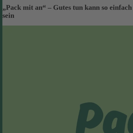
„Pack mit an“ – Gutes tun kann so einfach
sein