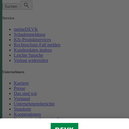
Suchen
Service
meineDEVK
Schadenmeldung
Kfz-Produktservices
Rechtsschutz-Fall melden
Kundendaten ändern
Leichte Sprache
Vertrag widerrufen
Unternehmen
Karriere
Presse
Das sind wir
Vorstand
Unternehmensberichte
Standorte
Kooperationen
Partnerschaft Deutsche Bahn
Nachhaltigkeit