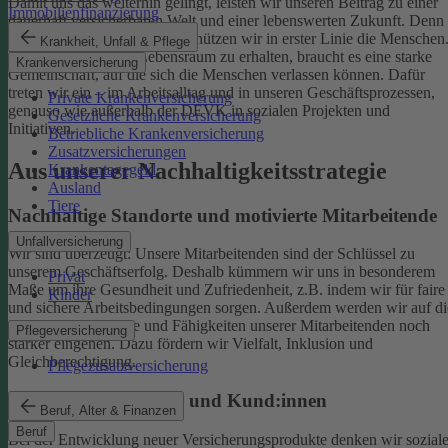
Damit uns das weiterhin gelingt, leisten wir unseren Beitrag zu einer
Immobilienfinanzierung
dauerhaft versicherbaren Welt und einer lebenswerten Zukunft. Denn
schützen wir das Klima, so schützen wir in erster Linie die Menschen
Krankheit, Unfall & Pflege
Um einen gesunden Lebensraum zu erhalten, braucht es eine starke
Krankenversicherung
Gemeinschaft, auf die sich die Menschen verlassen können. Dafür
treten wir ein – im Arbeitsalltag und in unseren Geschäftsprozessen,
Private Krankenversicherung
genauso wie außerhalb der DEVK in sozialen Projekten und
Gesetzliche Krankenversicherung
Initiativen.
Betriebliche Krankenversicherung
Zusatzversicherungen
Aus unserer Nachhaltigkeitsstrategie
Krankentagegeld
Ausland
Tiere
Nachhaltige Standorte und motivierte Mitarbeitende
Unfallversicherung
Wir sind überzeugt: Unsere Mitarbeitenden sind der Schlüssel zu
unserem Geschäftserfolg. Deshalb kümmern wir uns in besonderem
Privat
Maße um ihre Gesundheit und Zufriedenheit, z.B. indem wir für faire
Kinder
und sichere Arbeitsbedingungen sorgen.
Außerdem werden wir auf di
individuellen Talente und Fähigkeiten unserer Mitarbeitenden noch
Pflegeversicherung
stärker eingehen. Dazu fördern wir Vielfalt, Inklusion und
Gleichberechtigung.
Pflegezusatzversicherung
Begeisterte Mitglieder und Kund:innen
Beruf, Alter & Finanzen
Beruf
Bei der Entwicklung neuer Versicherungsprodukte denken wir sozial