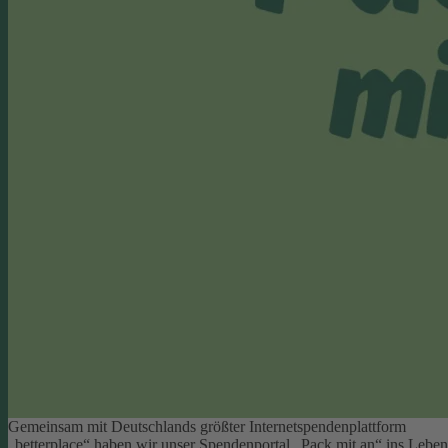
Gemeinsam mit Deutschlands größter Internetspendenplattform
„betterplace“ haben wir unser Spendenportal „Pack mit an“ ins Leben