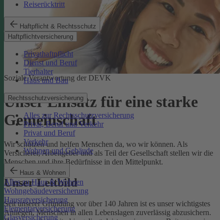
Reiserücktritt
Haftpflicht & Rechtsschutz
Haftpflichtversicherung
Privathaftpflicht
Dienst und Beruf
Tierhalter
Soziale Verantwortung der DEVK
Haus und Bau
Unser Einsatz für eine starke
Rechtsschutzversicherung
Alles zur Rechtsschutzversicherung
Gemeinschaft
Privat, Beruf und Verkehr
Privat und Beruf
Verkehr
Wir schützen und helfen Menschen da, wo wir können. Als
Wohnen und Gebäude
Versicherer, Arbeitgeber und als Teil der Gesellschaft stellen wir die
Menschen und ihre Bedürfnisse in den Mittelpunkt.
Haus & Wohnen
Unser Leitbild
Alles zu Haus & Wohnen
Wohngebäudeversicherung
Hausratversicherung
Seit unserer Gründung vor über 140 Jahren ist es unser wichtigstes
Elementarversicherung
Anliegen, Menschen in allen Lebenslagen zuverlässig abzusichern.
Glasversicherung