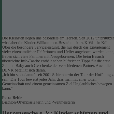
Die Kleinsten liegen uns besonders am Herzen. Seit 2012 unterstütze
wir daher die Kinder-Willkommen-Besuche – kurz KiWi – in Köln.
Über die besondere Serviceleistung, die nur durch das Engagement
vieler ehrenamtlicher Helferinnen und Helfer angeboten werden kann
freuen sich viele Familien mit Neugeborenen.
Die beim Besuch
überreichte Info-Tasche enthält neben hilfreichen Tipps für die erste
Zeit mit Baby auch Geschenke der verschiedenen Partner. Auch die
DEVK beteiligt sich daran.
„Ich bin stolz darauf, seit 2001 Schirmherrin der Tour der Hoffnung z
sein. Die Tour beweist jedes Jahr, dass man mit einer tollen
Gemeinschaft und einem gemeinsamen Ziel Unglaubliches bewegen
kann.“
Petra Behle
Biathlon-Olympiasiegerin und -Weltmeisterin
Herzenssache e. V.: Kinder schützen und