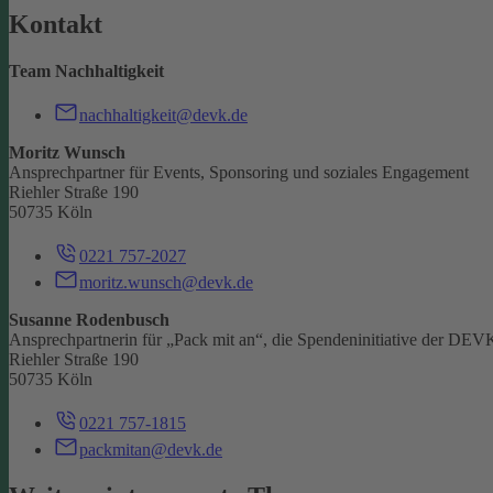
Kontakt
Team Nachhaltigkeit
nachhaltigkeit@devk.de
Moritz Wunsch
Ansprechpartner für Events, Sponsoring und soziales Engagement
Riehler Straße 190
50735 Köln
0221 757-2027
moritz.wunsch@devk.de
Susanne Rodenbusch
Ansprechpartnerin für „Pack mit an“, die Spendeninitiative der DEV
Riehler Straße 190
50735 Köln
0221 757-1815
packmitan@devk.de