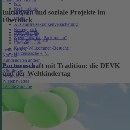
Kfz
Rechtsschutz
Initiativen und soziale Projekte im
Haftpflicht
Überblick
Unfall
Auslandsreisekrankenversicherung
Reisegepäck
Weltkindertag
Reiserücktritt
Spendenportal „Pack mit an“
Haus und Wohnen
Ehrenamtskarte
Kinder-Willkommen-Besuche
meineDEVK
Herzenssache e. V.
Kontakt
Kundendaten ändern
Partnerschaft mit Tradition: die DEVK
Bescheinigungen
Kündigung
und der Weltkindertag
Produktservices
Wissenswertes
Leichte Sprache