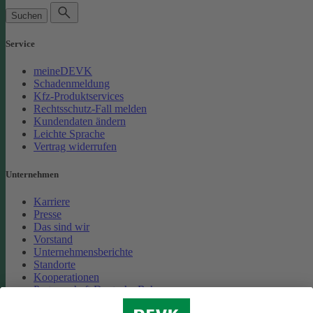
Suchen
Service
meineDEVK
Schadenmeldung
Kfz-Produktservices
Rechtsschutz-Fall melden
Kundendaten ändern
Leichte Sprache
Vertrag widerrufen
Unternehmen
Karriere
Presse
Das sind wir
Vorstand
Unternehmensberichte
Standorte
Kooperationen
Partnerschaft Deutsche Bahn
Nachhaltigkeit