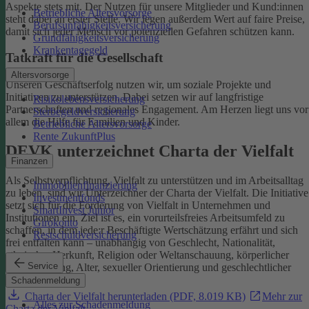
Aspekte stets mit. Der Nutzen für unsere Mitglieder und Kund:innen
Betriebliche Altersvorsorge
steht dabei an erster Stelle.
Wir legen außerdem Wert auf faire Preise,
Berufsunfähigkeitsversicherung
damit sich jeder Mensch vor potenziellen Gefahren schützen kann.
Grundfähigkeitsversicherung
Krankentagegeld
Tatkraft für die Gesellschaft
Altersvorsorge
Unseren Geschäftserfolg nutzen wir, um soziale Projekte und
Initiativen zu unterstützen. Dabei setzen wir auf langfristige
Risikolebensversicherung
Partnerschaften und regionales Engagement. Am Herzen liegt uns vor
Sterbegeldversicherung
allem die Hilfe für Familien und Kinder.
Betriebliche Altersvorsorge
Rente ZukunftPlus
DEVK unterzeichnet Charta der Vielfalt
Finanzen
Als Selbstverpflichtung, Vielfalt zu unterstützen und im Arbeitsalltag
Immobilienfinanzierung
zu leben, sind wir Unterzeichner der Charta der Vielfalt. Die Initiative
Investmentfonds
setzt sich für die Förderung von Vielfalt in Unternehmen und
SmartInvest Junior
Institutionen ein.
Ziel ist es, ein vorurteilsfreies Arbeitsumfeld zu
Girokonto
schaffen, in dem jede:r Beschäftigte Wertschätzung erfährt und sich
Restschuldversicherung
frei entfalten kann – unabhängig von Geschlecht, Nationalität,
ethnischer Herkunft, Religion oder Weltanschauung, körperlicher
Service
Einschränkung, Alter, sexueller Orientierung und geschlechtlicher
Identität.
Schadenmeldung
Charta der Vielfalt herunterladen (PDF, 8.019 KB)
Mehr zur
Alles zur Schadenmeldung
Charta der Vielfalt