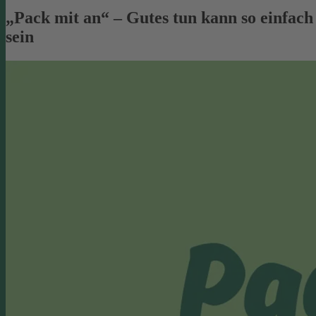
„Pack mit an“ – Gutes tun kann so einfach
sein