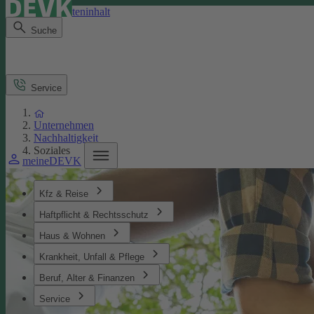
Direkt zum Seiteninhalt
Suche
Service
Unternehmen
Nachhaltigkeit
Soziales
meineDEVK
Kfz & Reise
Haftpflicht & Rechtsschutz
Haus & Wohnen
Krankheit, Unfall & Pflege
Beruf, Alter & Finanzen
Service