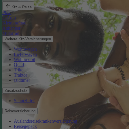
Kfz & Reise
Pkw
E-Auto
Kleinkraftrad
Anhänger
Motorrad
Weitere Kfz-Versicherungen
Wohnwagen
Lieferwagen
Wohnmobil
Quad
Trike
Traktor
Oldtimer
Zusatzschutz
Schutzbrief
Reiseversicherung
Auslandsreisekrankenversicherung
Reisegepäck