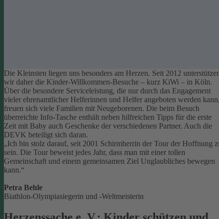
Die Kleinsten liegen uns besonders am Herzen. Seit 2012 unterstütze
wir daher die Kinder-Willkommen-Besuche – kurz KiWi – in Köln.
Über die besondere Serviceleistung, die nur durch das Engagement
vieler ehrenamtlicher Helferinnen und Helfer angeboten werden kann
freuen sich viele Familien mit Neugeborenen.
Die beim Besuch
überreichte Info-Tasche enthält neben hilfreichen Tipps für die erste
Zeit mit Baby auch Geschenke der verschiedenen Partner. Auch die
DEVK beteiligt sich daran.
„Ich bin stolz darauf, seit 2001 Schirmherrin der Tour der Hoffnung z
sein. Die Tour beweist jedes Jahr, dass man mit einer tollen
Gemeinschaft und einem gemeinsamen Ziel Unglaubliches bewegen
kann.“
Petra Behle
Biathlon-Olympiasiegerin und -Weltmeisterin
Herzenssache e. V.: Kinder schützen und