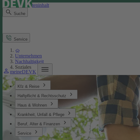
Direkt zum Seiteninhalt
Suche
Service
Unternehmen
Nachhaltigkeit
Soziales
meineDEVK
Kfz & Reise
Haftpflicht & Rechtsschutz
Haus & Wohnen
Krankheit, Unfall & Pflege
Beruf, Alter & Finanzen
Service