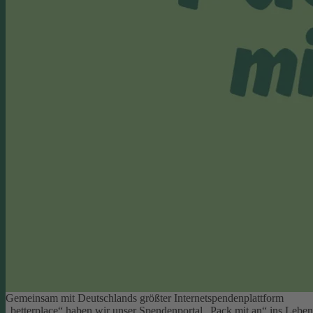
Gemeinsam mit Deutschlands größter Internetspendenplattform
„betterplace“ haben wir unser Spendenportal „Pack mit an“ ins Leben