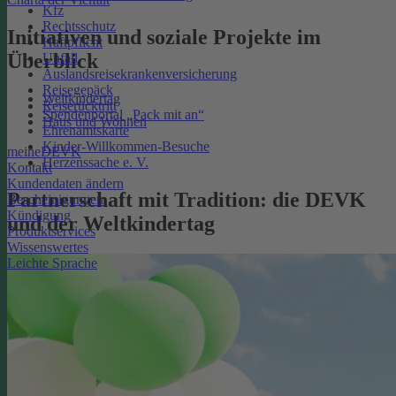
Kfz
Rechtsschutz
Initiativen und soziale Projekte im
Haftpflicht
Überblick
Unfall
Auslandsreisekrankenversicherung
Reisegepäck
Weltkindertag
Reiserücktritt
Spendenportal „Pack mit an“
Haus und Wohnen
Ehrenamtskarte
Kinder-Willkommen-Besuche
meineDEVK
Herzenssache e. V.
Kontakt
Kundendaten ändern
Partnerschaft mit Tradition: die DEVK
Bescheinigungen
Kündigung
und der Weltkindertag
Produktservices
Wissenswertes
Leichte Sprache