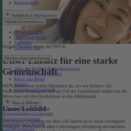
Reiserücktritt
Haftpflicht & Rechtsschutz
Haftpflichtversicherung
Privathaftpflicht
Dienst und Beruf
Tierhalter
Soziale Verantwortung der DEVK
Haus und Bau
Unser Einsatz für eine starke
Rechtsschutzversicherung
Alles zur Rechtsschutzversicherung
Gemeinschaft
Privat, Beruf und Verkehr
Privat und Beruf
Verkehr
Wir schützen und helfen Menschen da, wo wir können. Als
Wohnen und Gebäude
Versicherer, Arbeitgeber und als Teil der Gesellschaft stellen wir die
Menschen und ihre Bedürfnisse in den Mittelpunkt.
Haus & Wohnen
Unser Leitbild
Alles zu Haus & Wohnen
Wohngebäudeversicherung
Hausratversicherung
Seit unserer Gründung vor über 140 Jahren ist es unser wichtigstes
Elementarversicherung
Anliegen, Menschen in allen Lebenslagen zuverlässig abzusichern.
Glasversicherung