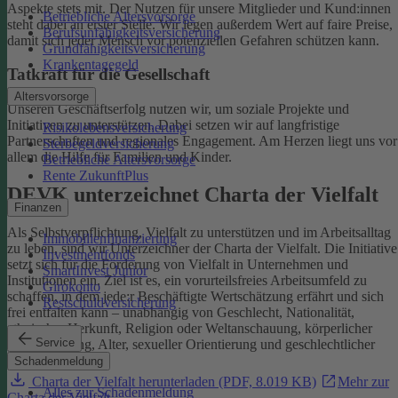
Aspekte stets mit. Der Nutzen für unsere Mitglieder und Kund:innen
Betriebliche Altersvorsorge
steht dabei an erster Stelle.
Wir legen außerdem Wert auf faire Preise,
Berufsunfähigkeitsversicherung
damit sich jeder Mensch vor potenziellen Gefahren schützen kann.
Grundfähigkeitsversicherung
Krankentagegeld
Tatkraft für die Gesellschaft
Altersvorsorge
Unseren Geschäftserfolg nutzen wir, um soziale Projekte und
Initiativen zu unterstützen. Dabei setzen wir auf langfristige
Risikolebensversicherung
Partnerschaften und regionales Engagement. Am Herzen liegt uns vor
Sterbegeldversicherung
allem die Hilfe für Familien und Kinder.
Betriebliche Altersvorsorge
Rente ZukunftPlus
DEVK unterzeichnet Charta der Vielfalt
Finanzen
Als Selbstverpflichtung, Vielfalt zu unterstützen und im Arbeitsalltag
Immobilienfinanzierung
zu leben, sind wir Unterzeichner der Charta der Vielfalt. Die Initiative
Investmentfonds
setzt sich für die Förderung von Vielfalt in Unternehmen und
SmartInvest Junior
Institutionen ein.
Ziel ist es, ein vorurteilsfreies Arbeitsumfeld zu
Girokonto
schaffen, in dem jede:r Beschäftigte Wertschätzung erfährt und sich
Restschuldversicherung
frei entfalten kann – unabhängig von Geschlecht, Nationalität,
ethnischer Herkunft, Religion oder Weltanschauung, körperlicher
Service
Einschränkung, Alter, sexueller Orientierung und geschlechtlicher
Identität.
Schadenmeldung
Charta der Vielfalt herunterladen (PDF, 8.019 KB)
Mehr zur
Alles zur Schadenmeldung
Charta der Vielfalt