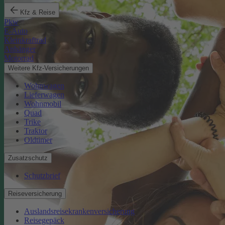
Kfz & Reise
Pkw
E-Auto
Kleinkraftrad
Anhänger
Motorrad
Weitere Kfz-Versicherungen
Wohnwagen
Lieferwagen
Wohnmobil
Quad
Trike
Traktor
Oldtimer
Zusatzschutz
Schutzbrief
Reiseversicherung
Auslandsreisekrankenversicherung
Reisegepäck