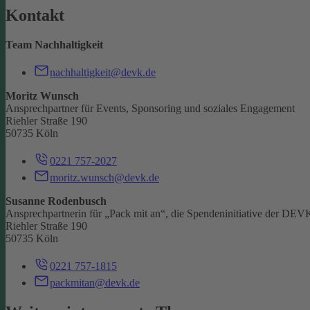
Kontakt
Team Nachhaltigkeit
nachhaltigkeit@devk.de
Moritz Wunsch
Ansprechpartner für Events, Sponsoring und soziales Engagement
Riehler Straße 190
50735 Köln
0221 757-2027
moritz.wunsch@devk.de
Susanne Rodenbusch
Ansprechpartnerin für „Pack mit an“, die Spendeninitiative der DEV
Riehler Straße 190
50735 Köln
0221 757-1815
packmitan@devk.de