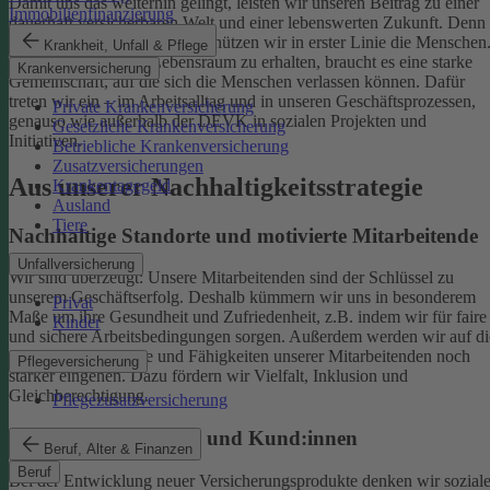
Damit uns das weiterhin gelingt, leisten wir unseren Beitrag zu einer
Immobilienfinanzierung
dauerhaft versicherbaren Welt und einer lebenswerten Zukunft. Denn
schützen wir das Klima, so schützen wir in erster Linie die Menschen
Krankheit, Unfall & Pflege
Um einen gesunden Lebensraum zu erhalten, braucht es eine starke
Krankenversicherung
Gemeinschaft, auf die sich die Menschen verlassen können. Dafür
treten wir ein – im Arbeitsalltag und in unseren Geschäftsprozessen,
Private Krankenversicherung
genauso wie außerhalb der DEVK in sozialen Projekten und
Gesetzliche Krankenversicherung
Initiativen.
Betriebliche Krankenversicherung
Zusatzversicherungen
Aus unserer Nachhaltigkeitsstrategie
Krankentagegeld
Ausland
Tiere
Nachhaltige Standorte und motivierte Mitarbeitende
Unfallversicherung
Wir sind überzeugt: Unsere Mitarbeitenden sind der Schlüssel zu
unserem Geschäftserfolg. Deshalb kümmern wir uns in besonderem
Privat
Maße um ihre Gesundheit und Zufriedenheit, z.B. indem wir für faire
Kinder
und sichere Arbeitsbedingungen sorgen.
Außerdem werden wir auf di
individuellen Talente und Fähigkeiten unserer Mitarbeitenden noch
Pflegeversicherung
stärker eingehen. Dazu fördern wir Vielfalt, Inklusion und
Gleichberechtigung.
Pflegezusatzversicherung
Begeisterte Mitglieder und Kund:innen
Beruf, Alter & Finanzen
Beruf
Bei der Entwicklung neuer Versicherungsprodukte denken wir sozial