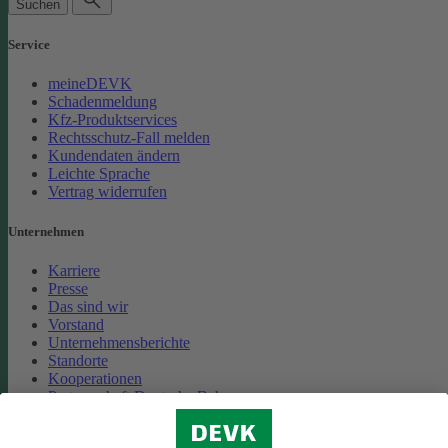
Suchen
Service
meineDEVK
Schadenmeldung
Kfz-Produktservices
Rechtsschutz-Fall melden
Kundendaten ändern
Leichte Sprache
Vertrag widerrufen
Unternehmen
Karriere
Presse
Das sind wir
Vorstand
Unternehmensberichte
Standorte
Kooperationen
Partnerschaft Deutsche Bahn
Nachhaltigkeit