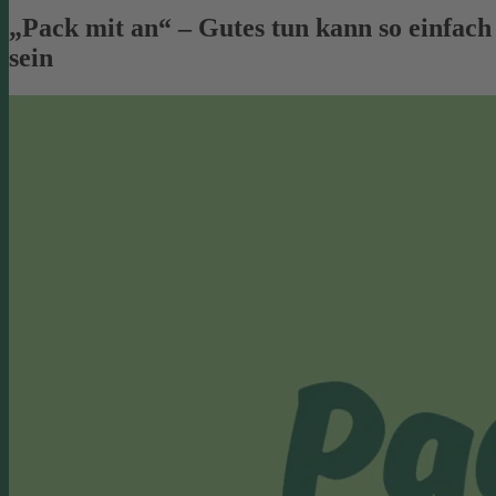
„Pack mit an“ – Gutes tun kann so einfach
sein