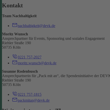
Kontakt
Team Nachhaltigkeit
nachhaltigkeit@devk.de
Moritz Wunsch
Ansprechpartner für Events, Sponsoring und soziales Engagement
Riehler Straße 190
50735 Köln
0221 757-2027
moritz.wunsch@devk.de
Susanne Rodenbusch
Ansprechpartnerin für „Pack mit an“, die Spendeninitiative der DEV
Riehler Straße 190
50735 Köln
0221 757-1815
packmitan@devk.de