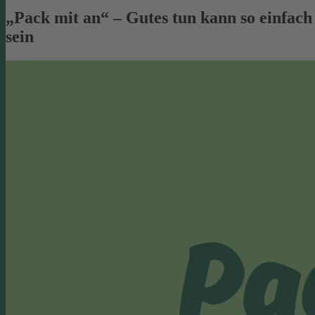
„Pack mit an“ – Gutes tun kann so einfach
sein