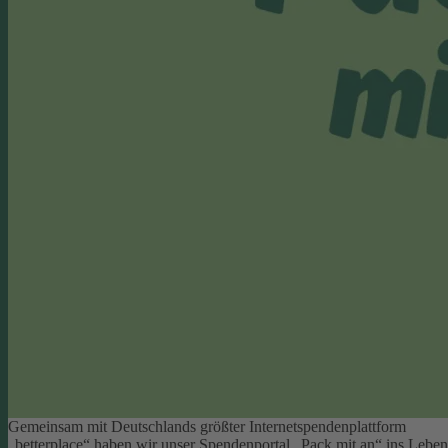
Gemeinsam mit Deutschlands größter Internetspendenplattform
„betterplace“ haben wir unser Spendenportal „Pack mit an“ ins Leben