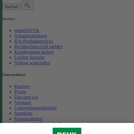
Suchen
Service
meineDEVK
Schadenmeldung
Kfz-Produktservices
Rechtsschutz-Fall melden
Kundendaten ändern
Leichte Sprache
Vertrag widerrufen
Unternehmen
Karriere
Presse
Das sind wir
Vorstand
Unternehmensberichte
Standorte
Kooperationen
Partnerschaft Deutsche Bahn
Nachhaltigkeit