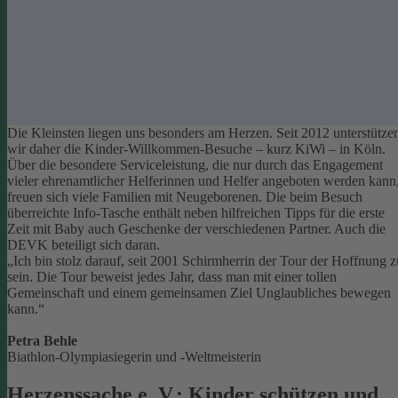
Die Kleinsten liegen uns besonders am Herzen. Seit 2012 unterstütze
wir daher die Kinder-Willkommen-Besuche – kurz KiWi – in Köln.
Über die besondere Serviceleistung, die nur durch das Engagement
vieler ehrenamtlicher Helferinnen und Helfer angeboten werden kann
freuen sich viele Familien mit Neugeborenen.
Die beim Besuch
überreichte Info-Tasche enthält neben hilfreichen Tipps für die erste
Zeit mit Baby auch Geschenke der verschiedenen Partner. Auch die
DEVK beteiligt sich daran.
„Ich bin stolz darauf, seit 2001 Schirmherrin der Tour der Hoffnung z
sein. Die Tour beweist jedes Jahr, dass man mit einer tollen
Gemeinschaft und einem gemeinsamen Ziel Unglaubliches bewegen
kann.“
Petra Behle
Biathlon-Olympiasiegerin und -Weltmeisterin
Herzenssache e. V.: Kinder schützen und