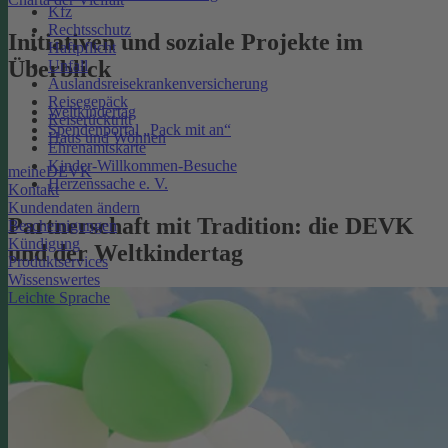
Kfz
Rechtsschutz
Initiativen und soziale Projekte im
Haftpflicht
Überblick
Unfall
Auslandsreisekrankenversicherung
Reisegepäck
Weltkindertag
Reiserücktritt
Spendenportal „Pack mit an“
Haus und Wohnen
Ehrenamtskarte
Kinder-Willkommen-Besuche
meineDEVK
Herzenssache e. V.
Kontakt
Kundendaten ändern
Partnerschaft mit Tradition: die DEVK
Bescheinigungen
Kündigung
und der Weltkindertag
Produktservices
Wissenswertes
Leichte Sprache