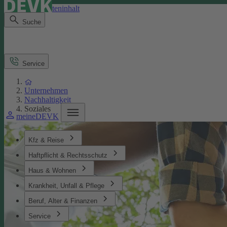
Direkt zum Seiteninhalt
Suche
Service
Unternehmen
Nachhaltigkeit
Soziales
meineDEVK
Kfz & Reise
Haftpflicht & Rechtsschutz
Haus & Wohnen
Krankheit, Unfall & Pflege
Beruf, Alter & Finanzen
Service