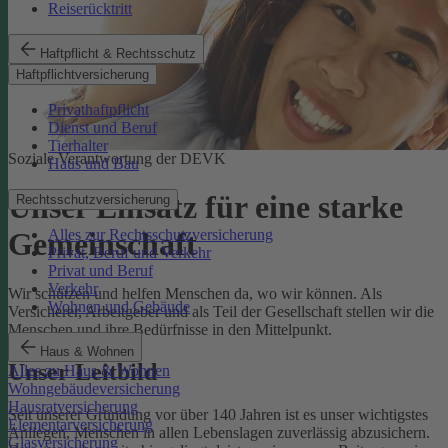
Reiserücktritt
Haftpflicht & Rechtsschutz
Haftpflichtversicherung
Privathaftpflicht
Dienst und Beruf
Tierhalter
Soziale Verantwortung der DEVK
Haus und Bau
Unser Einsatz für eine starke
Rechtsschutzversicherung
Alles zur Rechtsschutzversicherung
Gemeinschaft
Privat, Beruf und Verkehr
Privat und Beruf
Verkehr
Wir schützen und helfen Menschen da, wo wir können. Als
Wohnen und Gebäude
Versicherer, Arbeitgeber und als Teil der Gesellschaft stellen wir die
Menschen und ihre Bedürfnisse in den Mittelpunkt.
Haus & Wohnen
Unser Leitbild
Alles zu Haus & Wohnen
Wohngebäudeversicherung
Hausratversicherung
Seit unserer Gründung vor über 140 Jahren ist es unser wichtigstes
Elementarversicherung
Anliegen, Menschen in allen Lebenslagen zuverlässig abzusichern.
Glasversicherung