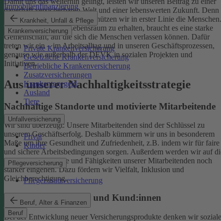
Damit uns das weiterhin gelingt, leisten wir unseren Beitrag zu einer
Immobilienfinanzierung
dauerhaft versicherbaren Welt und einer lebenswerten Zukunft. Denn
schützen wir das Klima, so schützen wir in erster Linie die Menschen
Krankheit, Unfall & Pflege
Um einen gesunden Lebensraum zu erhalten, braucht es eine starke
Krankenversicherung
Gemeinschaft, auf die sich die Menschen verlassen können. Dafür
treten wir ein – im Arbeitsalltag und in unseren Geschäftsprozessen,
Private Krankenversicherung
genauso wie außerhalb der DEVK in sozialen Projekten und
Gesetzliche Krankenversicherung
Initiativen.
Betriebliche Krankenversicherung
Zusatzversicherungen
Aus unserer Nachhaltigkeitsstrategie
Krankentagegeld
Ausland
Tiere
Nachhaltige Standorte und motivierte Mitarbeitende
Unfallversicherung
Wir sind überzeugt: Unsere Mitarbeitenden sind der Schlüssel zu
unserem Geschäftserfolg. Deshalb kümmern wir uns in besonderem
Privat
Maße um ihre Gesundheit und Zufriedenheit, z.B. indem wir für faire
Kinder
und sichere Arbeitsbedingungen sorgen.
Außerdem werden wir auf di
individuellen Talente und Fähigkeiten unserer Mitarbeitenden noch
Pflegeversicherung
stärker eingehen. Dazu fördern wir Vielfalt, Inklusion und
Gleichberechtigung.
Pflegezusatzversicherung
Begeisterte Mitglieder und Kund:innen
Beruf, Alter & Finanzen
Beruf
Bei der Entwicklung neuer Versicherungsprodukte denken wir sozial