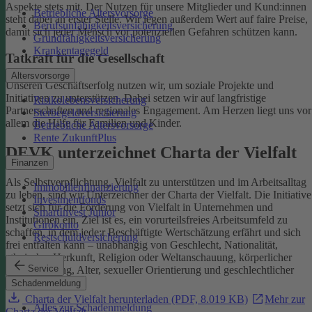
Aspekte stets mit. Der Nutzen für unsere Mitglieder und Kund:innen
Betriebliche Altersvorsorge
steht dabei an erster Stelle.
Wir legen außerdem Wert auf faire Preise,
Berufsunfähigkeitsversicherung
damit sich jeder Mensch vor potenziellen Gefahren schützen kann.
Grundfähigkeitsversicherung
Krankentagegeld
Tatkraft für die Gesellschaft
Altersvorsorge
Unseren Geschäftserfolg nutzen wir, um soziale Projekte und
Initiativen zu unterstützen. Dabei setzen wir auf langfristige
Risikolebensversicherung
Partnerschaften und regionales Engagement. Am Herzen liegt uns vor
Sterbegeldversicherung
allem die Hilfe für Familien und Kinder.
Betriebliche Altersvorsorge
Rente ZukunftPlus
DEVK unterzeichnet Charta der Vielfalt
Finanzen
Als Selbstverpflichtung, Vielfalt zu unterstützen und im Arbeitsalltag
Immobilienfinanzierung
zu leben, sind wir Unterzeichner der Charta der Vielfalt. Die Initiative
Investmentfonds
setzt sich für die Förderung von Vielfalt in Unternehmen und
SmartInvest Junior
Institutionen ein.
Ziel ist es, ein vorurteilsfreies Arbeitsumfeld zu
Girokonto
schaffen, in dem jede:r Beschäftigte Wertschätzung erfährt und sich
Restschuldversicherung
frei entfalten kann – unabhängig von Geschlecht, Nationalität,
ethnischer Herkunft, Religion oder Weltanschauung, körperlicher
Service
Einschränkung, Alter, sexueller Orientierung und geschlechtlicher
Identität.
Schadenmeldung
Charta der Vielfalt herunterladen (PDF, 8.019 KB)
Mehr zur
Alles zur Schadenmeldung
Charta der Vielfalt