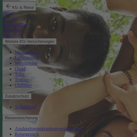
Kfz & Reise
Pkw
E-Auto
Kleinkraftrad
Anhänger
Motorrad
Weitere Kfz-Versicherungen
Wohnwagen
Lieferwagen
Wohnmobil
Quad
Trike
Traktor
Oldtimer
Zusatzschutz
Schutzbrief
Reiseversicherung
Auslandsreisekrankenversicherung
Reisegepäck