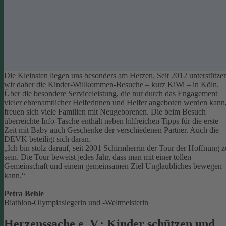
Die Kleinsten liegen uns besonders am Herzen. Seit 2012 unterstütze
wir daher die Kinder-Willkommen-Besuche – kurz KiWi – in Köln.
Über die besondere Serviceleistung, die nur durch das Engagement
vieler ehrenamtlicher Helferinnen und Helfer angeboten werden kann
freuen sich viele Familien mit Neugeborenen.
Die beim Besuch
überreichte Info-Tasche enthält neben hilfreichen Tipps für die erste
Zeit mit Baby auch Geschenke der verschiedenen Partner. Auch die
DEVK beteiligt sich daran.
„Ich bin stolz darauf, seit 2001 Schirmherrin der Tour der Hoffnung z
sein. Die Tour beweist jedes Jahr, dass man mit einer tollen
Gemeinschaft und einem gemeinsamen Ziel Unglaubliches bewegen
kann.“
Petra Behle
Biathlon-Olympiasiegerin und -Weltmeisterin
Herzenssache e. V.: Kinder schützen und