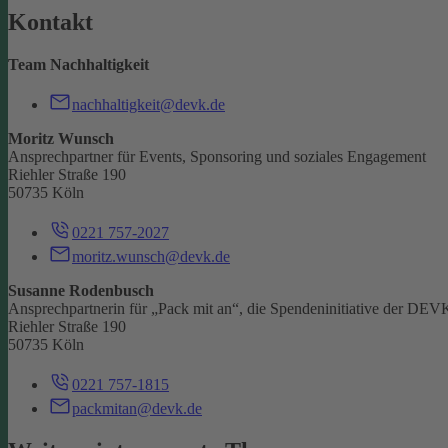
Kontakt
Team Nachhaltigkeit
nachhaltigkeit@devk.de
Moritz Wunsch
Ansprechpartner für Events, Sponsoring und soziales Engagement
Riehler Straße 190
50735 Köln
0221 757-2027
moritz.wunsch@devk.de
Susanne Rodenbusch
Ansprechpartnerin für „Pack mit an“, die Spendeninitiative der DEV
Riehler Straße 190
50735 Köln
0221 757-1815
packmitan@devk.de