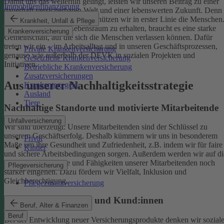
Damit uns das weiterhin gelingt, leisten wir unseren Beitrag zu einer
Immobilienfinanzierung
dauerhaft versicherbaren Welt und einer lebenswerten Zukunft. Denn
schützen wir das Klima, so schützen wir in erster Linie die Menschen
Krankheit, Unfall & Pflege
Um einen gesunden Lebensraum zu erhalten, braucht es eine starke
Krankenversicherung
Gemeinschaft, auf die sich die Menschen verlassen können. Dafür
treten wir ein – im Arbeitsalltag und in unseren Geschäftsprozessen,
Private Krankenversicherung
genauso wie außerhalb der DEVK in sozialen Projekten und
Gesetzliche Krankenversicherung
Initiativen.
Betriebliche Krankenversicherung
Zusatzversicherungen
Aus unserer Nachhaltigkeitsstrategie
Krankentagegeld
Ausland
Tiere
Nachhaltige Standorte und motivierte Mitarbeitende
Unfallversicherung
Wir sind überzeugt: Unsere Mitarbeitenden sind der Schlüssel zu
unserem Geschäftserfolg. Deshalb kümmern wir uns in besonderem
Privat
Maße um ihre Gesundheit und Zufriedenheit, z.B. indem wir für faire
Kinder
und sichere Arbeitsbedingungen sorgen.
Außerdem werden wir auf di
individuellen Talente und Fähigkeiten unserer Mitarbeitenden noch
Pflegeversicherung
stärker eingehen. Dazu fördern wir Vielfalt, Inklusion und
Gleichberechtigung.
Pflegezusatzversicherung
Begeisterte Mitglieder und Kund:innen
Beruf, Alter & Finanzen
Beruf
Bei der Entwicklung neuer Versicherungsprodukte denken wir sozial