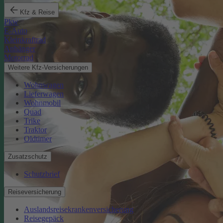
Kfz & Reise
Pkw
E-Auto
Kleinkraftrad
Anhänger
Motorrad
Weitere Kfz-Versicherungen
Wohnwagen
Lieferwagen
Wohnmobil
Quad
Trike
Traktor
Oldtimer
Zusatzschutz
Schutzbrief
Reiseversicherung
Auslandsreisekrankenversicherung
Reisegepäck