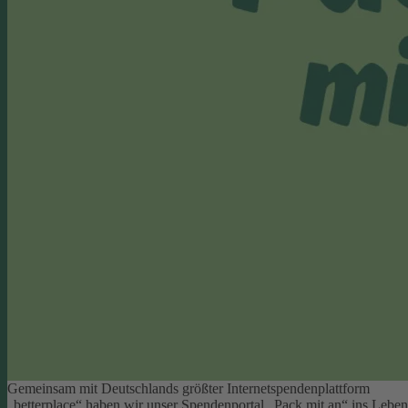
Gemeinsam mit Deutschlands größter Internetspendenplattform
„betterplace“ haben wir unser Spendenportal „Pack mit an“ ins Leben