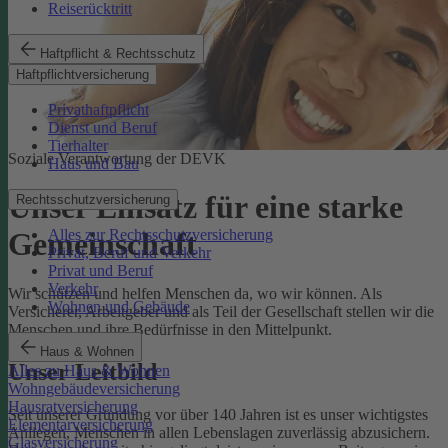
Reiserücktritt
Haftpflicht & Rechtsschutz
Haftpflichtversicherung
Privathaftpflicht
Dienst und Beruf
Tierhalter
Soziale Verantwortung der DEVK
Haus und Bau
Unser Einsatz für eine starke
Rechtsschutzversicherung
Alles zur Rechtsschutzversicherung
Gemeinschaft
Privat, Beruf und Verkehr
Privat und Beruf
Verkehr
Wir schützen und helfen Menschen da, wo wir können. Als
Wohnen und Gebäude
Versicherer, Arbeitgeber und als Teil der Gesellschaft stellen wir die
Menschen und ihre Bedürfnisse in den Mittelpunkt.
Haus & Wohnen
Unser Leitbild
Alles zu Haus & Wohnen
Wohngebäudeversicherung
Hausratversicherung
Seit unserer Gründung vor über 140 Jahren ist es unser wichtigstes
Elementarversicherung
Anliegen, Menschen in allen Lebenslagen zuverlässig abzusichern.
Glasversicherung