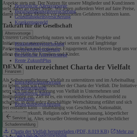
Aspekte stets mit. Der Nutzen für unsere Mitglieder und Kund:innen
Betriebliche Altersvorsorge
steht dabei an erster Stelle.
Wir legen außerdem Wert auf faire Preise,
Berufsunfähigkeitsversicherung
damit sich jeder Mensch vor potenziellen Gefahren schützen kann.
Grundfähigkeitsversicherung
Krankentagegeld
Tatkraft für die Gesellschaft
Altersvorsorge
Unseren Geschäftserfolg nutzen wir, um soziale Projekte und
Initiativen zu unterstützen. Dabei setzen wir auf langfristige
Risikolebensversicherung
Partnerschaften und regionales Engagement. Am Herzen liegt uns vor
Sterbegeldversicherung
allem die Hilfe für Familien und Kinder.
Betriebliche Altersvorsorge
Rente ZukunftPlus
DEVK unterzeichnet Charta der Vielfalt
Finanzen
Als Selbstverpflichtung, Vielfalt zu unterstützen und im Arbeitsalltag
Immobilienfinanzierung
zu leben, sind wir Unterzeichner der Charta der Vielfalt. Die Initiative
Investmentfonds
setzt sich für die Förderung von Vielfalt in Unternehmen und
SmartInvest Junior
Institutionen ein.
Ziel ist es, ein vorurteilsfreies Arbeitsumfeld zu
Girokonto
schaffen, in dem jede:r Beschäftigte Wertschätzung erfährt und sich
Restschuldversicherung
frei entfalten kann – unabhängig von Geschlecht, Nationalität,
ethnischer Herkunft, Religion oder Weltanschauung, körperlicher
Service
Einschränkung, Alter, sexueller Orientierung und geschlechtlicher
Identität.
Schadenmeldung
Charta der Vielfalt herunterladen (PDF, 8.019 KB)
Mehr zur
Alles zur Schadenmeldung
Charta der Vielfalt