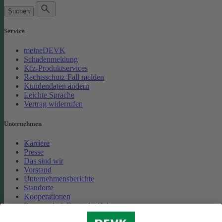
Suchen
Service
meineDEVK
Schadenmeldung
Kfz-Produktservices
Rechtsschutz-Fall melden
Kundendaten ändern
Leichte Sprache
Vertrag widerrufen
Unternehmen
Karriere
Presse
Das sind wir
Vorstand
Unternehmensberichte
Standorte
Kooperationen
Partnerschaft Deutsche Bahn
Nachhaltigkeit