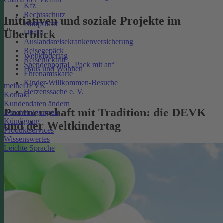
Kfz
Rechtsschutz
Initiativen und soziale Projekte im
Haftpflicht
Überblick
Unfall
Auslandsreisekrankenversicherung
Reisegepäck
Weltkindertag
Reiserücktritt
Spendenportal „Pack mit an“
Haus und Wohnen
Ehrenamtskarte
Kinder-Willkommen-Besuche
meineDEVK
Herzenssache e. V.
Kontakt
Kundendaten ändern
Partnerschaft mit Tradition: die DEVK
Bescheinigungen
Kündigung
und der Weltkindertag
Produktservices
Wissenswertes
Leichte Sprache