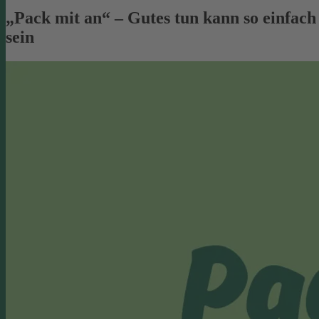
„Pack mit an“ – Gutes tun kann so einfach
sein