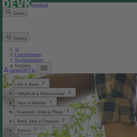
Direkt zum Seiteninhalt
Suche
Service
Unternehmen
Nachhaltigkeit
Soziales
meineDEVK
Kfz & Reise
Haftpflicht & Rechtsschutz
Haus & Wohnen
Krankheit, Unfall & Pflege
Beruf, Alter & Finanzen
Service