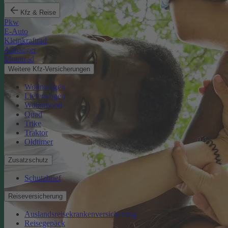
Kfz & Reise
Pkw
E-Auto
Kleinkraftrad
Anhänger
Motorrad
Weitere Kfz-Versicherungen
Wohnwagen
Lieferwagen
Wohnmobil
Quad
Trike
Traktor
Oldtimer
Zusatzschutz
Schutzbrief
Reiseversicherung
Auslandsreisekrankenversicherung
Reisegepäck