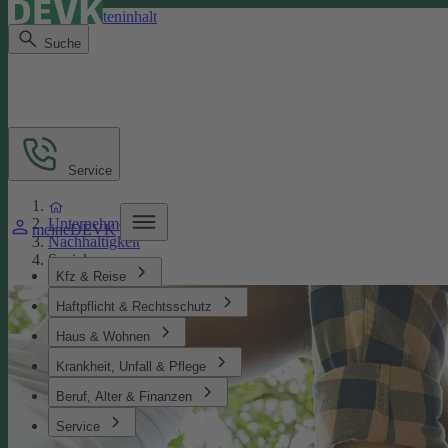
Direkt zum Seiteninhalt
Suche
Service
Unternehmen
meineDEVK
Nachhaltigkeit
Soziales
Kfz & Reise
Haftpflicht & Rechtsschutz
Haus & Wohnen
Krankheit, Unfall & Pflege
Beruf, Alter & Finanzen
Service