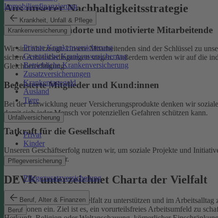
Aus unserer Nachhaltigkeitsstrategie
Immobilienfinanzierung
Krankheit, Unfall & Pflege
Nachhaltige Standorte und motivierte Mitarbeitende
Krankenversicherung
Private Krankenversicherung
Wir sind überzeugt: Unsere Mitarbeitenden sind der Schlüssel zu un
Gesetzliche Krankenversicherung
sichere Arbeitsbedingungen sorgen.
Außerdem werden wir auf die indi
Betriebliche Krankenversicherung
Gleichberechtigung.
Zusatzversicherungen
Krankentagegeld
Begeisterte Mitglieder und Kund:innen
Ausland
Tiere
Bei der Entwicklung neuer Versicherungsprodukte denken wir soziale A
damit sich jeder Mensch vor potenziellen Gefahren schützen kann.
Unfallversicherung
Tatkraft für die Gesellschaft
Privat
Kinder
Unseren Geschäftserfolg nutzen wir, um soziale Projekte und Initiativ
Familien und Kinder.
Pflegeversicherung
DEVK unterzeichnet Charta der Vielfalt
Pflegezusatzversicherung
Beruf, Alter & Finanzen
Als Selbstverpflichtung, Vielfalt zu unterstützen und im Arbeitsalltag 
Institutionen ein.
Ziel ist es, ein vorurteilsfreies Arbeitsumfeld zu sc
Beruf
Herkunft, Religion oder Weltanschauung, körperlicher Einschränkung, A