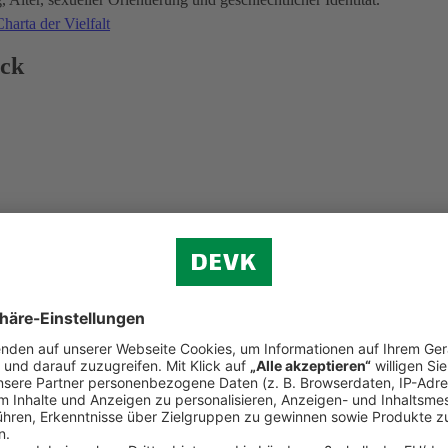
harta der Vielfalt
ick
d der Weltkindertag