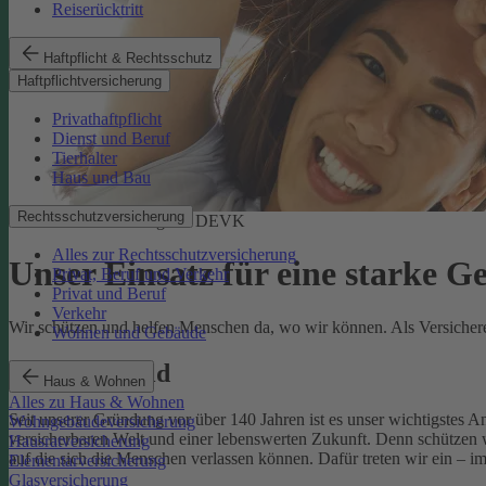
Reiserücktritt
Haftpflicht & Rechtsschutz
Haftpflichtversicherung
Privathaftpflicht
Dienst und Beruf
Tierhalter
Haus und Bau
Rechtsschutzversicherung
Soziale Verantwortung der DEVK
Alles zur Rechtsschutzversicherung
Unser Einsatz für eine starke G
Privat, Beruf und Verkehr
Privat und Beruf
Verkehr
Wir schützen und helfen Menschen da, wo wir können. Als Versicherer,
Wohnen und Gebäude
Unser Leitbild
Haus & Wohnen
Alles zu Haus & Wohnen
Seit unserer Gründung vor über 140 Jahren ist es unser wichtigstes 
Wohngebäudeversicherung
versicherbaren Welt und einer lebenswerten Zukunft. Denn schützen w
Hausratversicherung
auf die sich die Menschen verlassen können. Dafür treten wir ein – i
Elementarversicherung
Glasversicherung