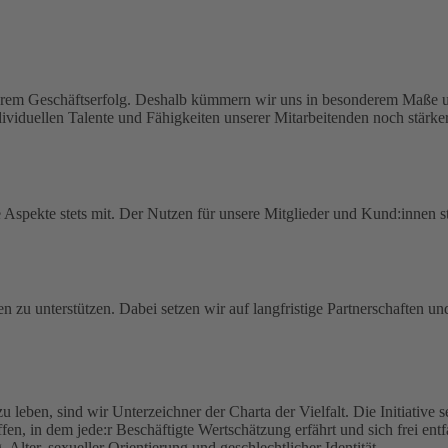
serem Geschäftserfolg. Deshalb kümmern wir uns in besonderem Maße um
viduellen Talente und Fähigkeiten unserer Mitarbeitenden noch stärker
spekte stets mit. Der Nutzen für unsere Mitglieder und Kund:innen ste
en zu unterstützen. Dabei setzen wir auf langfristige Partnerschaften u
zu leben, sind wir Unterzeichner der Charta der Vielfalt. Die Initiative
haffen, in dem jede:r Beschäftigte Wertschätzung erfährt und sich frei en
lter, sexueller Orientierung und geschlechtlicher Identität.