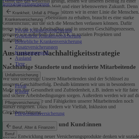
Damit uns das weiterhin gelingt, leisten wir unseren Beitrag zu einer
Immobilienfinanzierung
dauerhaft versicherbaren Welt und einer lebenswerten Zukunft. Denn
schützen wir das Klima, so schützen wir in erster Linie die Menschen
Krankheit, Unfall & Pflege
Um einen gesunden Lebensraum zu erhalten, braucht es eine starke
Krankenversicherung
Gemeinschaft, auf die sich die Menschen verlassen können. Dafür
treten wir ein – im Arbeitsalltag und in unseren Geschäftsprozessen,
Private Krankenversicherung
genauso wie außerhalb der DEVK in sozialen Projekten und
Gesetzliche Krankenversicherung
Initiativen.
Betriebliche Krankenversicherung
Zusatzversicherungen
Aus unserer Nachhaltigkeitsstrategie
Krankentagegeld
Ausland
Tiere
Nachhaltige Standorte und motivierte Mitarbeitende
Unfallversicherung
Wir sind überzeugt: Unsere Mitarbeitenden sind der Schlüssel zu
unserem Geschäftserfolg. Deshalb kümmern wir uns in besonderem
Privat
Maße um ihre Gesundheit und Zufriedenheit, z.B. indem wir für faire
Kinder
und sichere Arbeitsbedingungen sorgen.
Außerdem werden wir auf di
individuellen Talente und Fähigkeiten unserer Mitarbeitenden noch
Pflegeversicherung
stärker eingehen. Dazu fördern wir Vielfalt, Inklusion und
Gleichberechtigung.
Pflegezusatzversicherung
Begeisterte Mitglieder und Kund:innen
Beruf, Alter & Finanzen
Beruf
Bei der Entwicklung neuer Versicherungsprodukte denken wir sozial