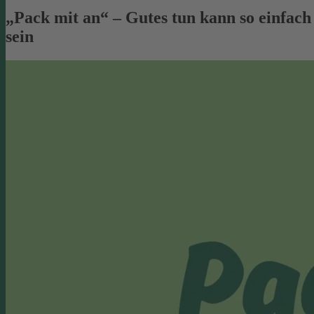
„Pack mit an“ – Gutes tun kann so einfach
sein