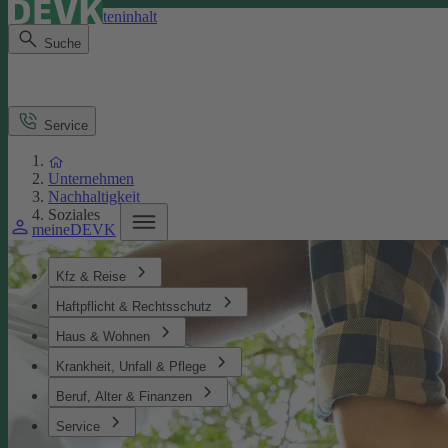
Direkt zum Seiteninhalt
Suche
Service
Unternehmen
Nachhaltigkeit
Soziales
meineDEVK
Kfz & Reise
Haftpflicht & Rechtsschutz
Haus & Wohnen
Krankheit, Unfall & Pflege
Beruf, Alter & Finanzen
Service