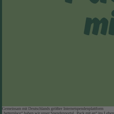
Gemeinsam mit Deutschlands größter Internetspendenplattform
„betterplace“ haben wir unser Spendenportal „Pack mit an“ ins Leben