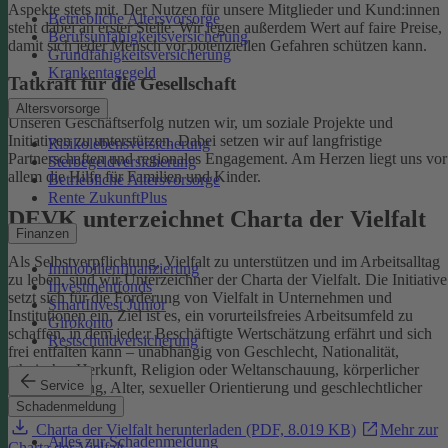
Aspekte stets mit. Der Nutzen für unsere Mitglieder und Kund:innen
Betriebliche Altersvorsorge
steht dabei an erster Stelle.
Wir legen außerdem Wert auf faire Preise,
Berufsunfähigkeitsversicherung
damit sich jeder Mensch vor potenziellen Gefahren schützen kann.
Grundfähigkeitsversicherung
Krankentagegeld
Tatkraft für die Gesellschaft
Altersvorsorge
Unseren Geschäftserfolg nutzen wir, um soziale Projekte und
Initiativen zu unterstützen. Dabei setzen wir auf langfristige
Risikolebensversicherung
Partnerschaften und regionales Engagement. Am Herzen liegt uns vor
Sterbegeldversicherung
allem die Hilfe für Familien und Kinder.
Betriebliche Altersvorsorge
Rente ZukunftPlus
DEVK unterzeichnet Charta der Vielfalt
Finanzen
Als Selbstverpflichtung, Vielfalt zu unterstützen und im Arbeitsalltag
Immobilienfinanzierung
zu leben, sind wir Unterzeichner der Charta der Vielfalt. Die Initiative
Investmentfonds
setzt sich für die Förderung von Vielfalt in Unternehmen und
SmartInvest Junior
Institutionen ein.
Ziel ist es, ein vorurteilsfreies Arbeitsumfeld zu
Girokonto
schaffen, in dem jede:r Beschäftigte Wertschätzung erfährt und sich
Restschuldversicherung
frei entfalten kann – unabhängig von Geschlecht, Nationalität,
ethnischer Herkunft, Religion oder Weltanschauung, körperlicher
Service
Einschränkung, Alter, sexueller Orientierung und geschlechtlicher
Identität.
Schadenmeldung
Charta der Vielfalt herunterladen (PDF, 8.019 KB)
Mehr zur
Alles zur Schadenmeldung
Charta der Vielfalt