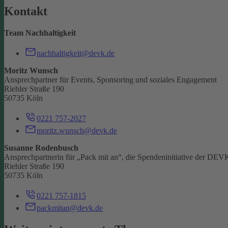
Kontakt
Team Nachhaltigkeit
nachhaltigkeit@devk.de
Moritz Wunsch
Ansprechpartner für Events, Sponsoring und soziales Engagement
Riehler Straße 190
50735 Köln
0221 757-2027
moritz.wunsch@devk.de
Susanne Rodenbusch
Ansprechpartnerin für „Pack mit an“, die Spendeninitiative der DEV
Riehler Straße 190
50735 Köln
0221 757-1815
packmitan@devk.de