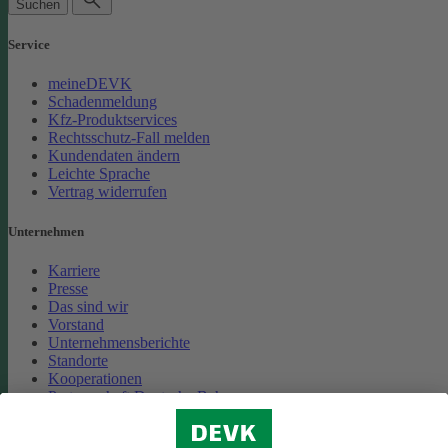
Suchen
Service
meineDEVK
Schadenmeldung
Kfz-Produktservices
Rechtsschutz-Fall melden
Kundendaten ändern
Leichte Sprache
Vertrag widerrufen
Unternehmen
Karriere
Presse
Das sind wir
Vorstand
Unternehmensberichte
Standorte
Kooperationen
Partnerschaft Deutsche Bahn
Nachhaltigkeit