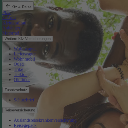
Kfz & Reise
Pkw
E-Auto
Kleinkraftrad
Anhänger
Motorrad
Weitere Kfz-Versicherungen
Wohnwagen
Lieferwagen
Wohnmobil
Quad
Trike
Traktor
Oldtimer
Zusatzschutz
Schutzbrief
Reiseversicherung
Auslandsreisekrankenversicherung
Reisegepäck