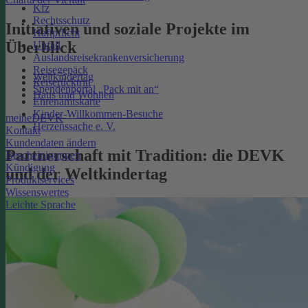
Kfz
Rechtsschutz
Initiativen und soziale Projekte im
Haftpflicht
Überblick
Unfall
Auslandsreisekrankenversicherung
Reisegepäck
Weltkindertag
Reiserücktritt
Spendenportal „Pack mit an“
Haus und Wohnen
Ehrenamtskarte
Kinder-Willkommen-Besuche
meineDEVK
Herzenssache e. V.
Kontakt
Kundendaten ändern
Partnerschaft mit Tradition: die DEVK
Bescheinigungen
Kündigung
und der Weltkindertag
Produktservices
Wissenswertes
Leichte Sprache