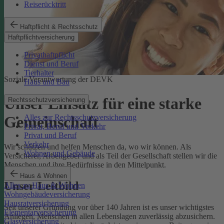
Reiserücktritt
Haftpflicht & Rechtsschutz
Haftpflichtversicherung
Privathaftpflicht
Dienst und Beruf
Tierhalter
Soziale Verantwortung der DEVK
Haus und Bau
Unser Einsatz für eine starke
Rechtsschutzversicherung
Alles zur Rechtsschutzversicherung
Gemeinschaft
Privat, Beruf und Verkehr
Privat und Beruf
Verkehr
Wir schützen und helfen Menschen da, wo wir können. Als
Wohnen und Gebäude
Versicherer, Arbeitgeber und als Teil der Gesellschaft stellen wir die
Menschen und ihre Bedürfnisse in den Mittelpunkt.
Haus & Wohnen
Unser Leitbild
Alles zu Haus & Wohnen
Wohngebäudeversicherung
Hausratversicherung
Seit unserer Gründung vor über 140 Jahren ist es unser wichtigstes
Elementarversicherung
Anliegen, Menschen in allen Lebenslagen zuverlässig abzusichern.
Glasversicherung