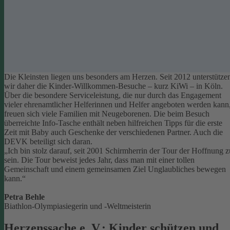
Die Kleinsten liegen uns besonders am Herzen. Seit 2012 unterstütze
wir daher die Kinder-Willkommen-Besuche – kurz KiWi – in Köln.
Über die besondere Serviceleistung, die nur durch das Engagement
vieler ehrenamtlicher Helferinnen und Helfer angeboten werden kann
freuen sich viele Familien mit Neugeborenen.
Die beim Besuch
überreichte Info-Tasche enthält neben hilfreichen Tipps für die erste
Zeit mit Baby auch Geschenke der verschiedenen Partner. Auch die
DEVK beteiligt sich daran.
„Ich bin stolz darauf, seit 2001 Schirmherrin der Tour der Hoffnung z
sein. Die Tour beweist jedes Jahr, dass man mit einer tollen
Gemeinschaft und einem gemeinsamen Ziel Unglaubliches bewegen
kann.“
Petra Behle
Biathlon-Olympiasiegerin und -Weltmeisterin
Herzenssache e. V.: Kinder schützen und