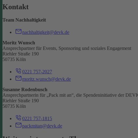
Kontakt
Team Nachhaltigkeit
nachhaltigkeit@devk.de
Moritz Wunsch
Ansprechpartner für Events, Sponsoring und soziales Engagement
Riehler Straße 190
50735 Köln
0221 757-2027
moritz.wunsch@devk.de
Susanne Rodenbusch
Ansprechpartnerin für „Pack mit an“, die Spendeninitiative der DEV
Riehler Straße 190
50735 Köln
0221 757-1815
packmitan@devk.de