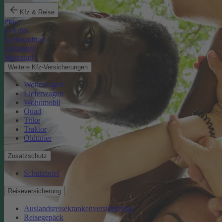
Kfz & Reise
Pkw
E-Auto
Kleinkraftrad
Anhänger
Motorrad
Weitere Kfz-Versicherungen
Wohnwagen
Lieferwagen
Wohnmobil
Quad
Trike
Traktor
Oldtimer
Zusatzschutz
Schutzbrief
Reiseversicherung
Auslandsreisekrankenversicherung
Reisegepäck