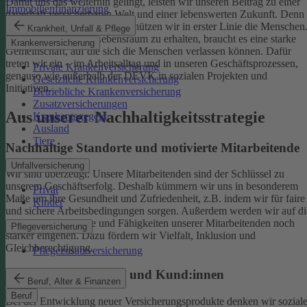
Damit uns das weiterhin gelingt, leisten wir unseren Beitrag zu einer
Immobilienfinanzierung
dauerhaft versicherbaren Welt und einer lebenswerten Zukunft. Denn
schützen wir das Klima, so schützen wir in erster Linie die Menschen
Krankheit, Unfall & Pflege
Um einen gesunden Lebensraum zu erhalten, braucht es eine starke
Krankenversicherung
Gemeinschaft, auf die sich die Menschen verlassen können. Dafür
treten wir ein – im Arbeitsalltag und in unseren Geschäftsprozessen,
Private Krankenversicherung
genauso wie außerhalb der DEVK in sozialen Projekten und
Gesetzliche Krankenversicherung
Initiativen.
Betriebliche Krankenversicherung
Zusatzversicherungen
Aus unserer Nachhaltigkeitsstrategie
Krankentagegeld
Ausland
Tiere
Nachhaltige Standorte und motivierte Mitarbeitende
Unfallversicherung
Wir sind überzeugt: Unsere Mitarbeitenden sind der Schlüssel zu
unserem Geschäftserfolg. Deshalb kümmern wir uns in besonderem
Privat
Maße um ihre Gesundheit und Zufriedenheit, z.B. indem wir für faire
Kinder
und sichere Arbeitsbedingungen sorgen.
Außerdem werden wir auf di
individuellen Talente und Fähigkeiten unserer Mitarbeitenden noch
Pflegeversicherung
stärker eingehen. Dazu fördern wir Vielfalt, Inklusion und
Gleichberechtigung.
Pflegezusatzversicherung
Begeisterte Mitglieder und Kund:innen
Beruf, Alter & Finanzen
Beruf
Bei der Entwicklung neuer Versicherungsprodukte denken wir sozial