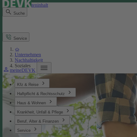
Direkt zum Seiteninhalt
Suche
Service
Unternehmen
Nachhaltigkeit
Soziales
meineDEVK
Kfz & Reise
Haftpflicht & Rechtsschutz
Haus & Wohnen
Krankheit, Unfall & Pflege
Beruf, Alter & Finanzen
Service