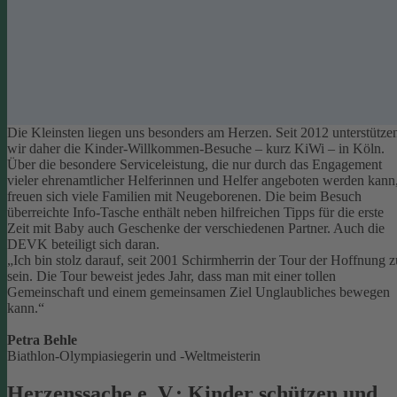
Die Kleinsten liegen uns besonders am Herzen. Seit 2012 unterstütze
wir daher die Kinder-Willkommen-Besuche – kurz KiWi – in Köln.
Über die besondere Serviceleistung, die nur durch das Engagement
vieler ehrenamtlicher Helferinnen und Helfer angeboten werden kann
freuen sich viele Familien mit Neugeborenen.
Die beim Besuch
überreichte Info-Tasche enthält neben hilfreichen Tipps für die erste
Zeit mit Baby auch Geschenke der verschiedenen Partner. Auch die
DEVK beteiligt sich daran.
„Ich bin stolz darauf, seit 2001 Schirmherrin der Tour der Hoffnung z
sein. Die Tour beweist jedes Jahr, dass man mit einer tollen
Gemeinschaft und einem gemeinsamen Ziel Unglaubliches bewegen
kann.“
Petra Behle
Biathlon-Olympiasiegerin und -Weltmeisterin
Herzenssache e. V.: Kinder schützen und