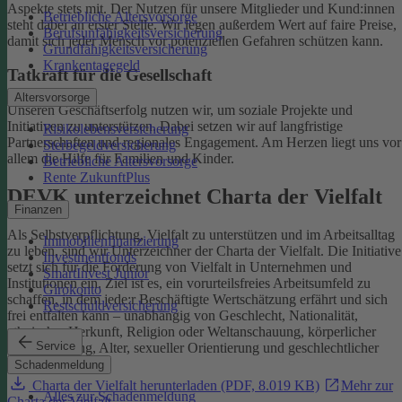
Aspekte stets mit. Der Nutzen für unsere Mitglieder und Kund:innen
Betriebliche Altersvorsorge
steht dabei an erster Stelle.
Wir legen außerdem Wert auf faire Preise,
Berufsunfähigkeitsversicherung
damit sich jeder Mensch vor potenziellen Gefahren schützen kann.
Grundfähigkeitsversicherung
Krankentagegeld
Tatkraft für die Gesellschaft
Altersvorsorge
Unseren Geschäftserfolg nutzen wir, um soziale Projekte und
Initiativen zu unterstützen. Dabei setzen wir auf langfristige
Risikolebensversicherung
Partnerschaften und regionales Engagement. Am Herzen liegt uns vor
Sterbegeldversicherung
allem die Hilfe für Familien und Kinder.
Betriebliche Altersvorsorge
Rente ZukunftPlus
DEVK unterzeichnet Charta der Vielfalt
Finanzen
Als Selbstverpflichtung, Vielfalt zu unterstützen und im Arbeitsalltag
Immobilienfinanzierung
zu leben, sind wir Unterzeichner der Charta der Vielfalt. Die Initiative
Investmentfonds
setzt sich für die Förderung von Vielfalt in Unternehmen und
SmartInvest Junior
Institutionen ein.
Ziel ist es, ein vorurteilsfreies Arbeitsumfeld zu
Girokonto
schaffen, in dem jede:r Beschäftigte Wertschätzung erfährt und sich
Restschuldversicherung
frei entfalten kann – unabhängig von Geschlecht, Nationalität,
ethnischer Herkunft, Religion oder Weltanschauung, körperlicher
Service
Einschränkung, Alter, sexueller Orientierung und geschlechtlicher
Identität.
Schadenmeldung
Charta der Vielfalt herunterladen (PDF, 8.019 KB)
Mehr zur
Alles zur Schadenmeldung
Charta der Vielfalt