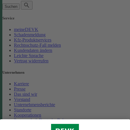
Suchen
Service
meineDEVK
Schadenmeldung
Kfz-Produktservices
Rechtsschutz-Fall melden
Kundendaten ändern
Leichte Sprache
Vertrag widerrufen
Unternehmen
Karriere
Presse
Das sind wir
Vorstand
Unternehmensberichte
Standorte
Kooperationen
Partnerschaft Deutsche Bahn
Nachhaltigkeit