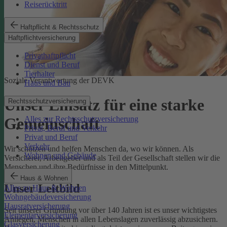
Reiserücktritt
Haftpflicht & Rechtsschutz
Haftpflichtversicherung
Privathaftpflicht
Dienst und Beruf
Tierhalter
Soziale Verantwortung der DEVK
Haus und Bau
Unser Einsatz für eine starke
Rechtsschutzversicherung
Alles zur Rechtsschutzversicherung
Gemeinschaft
Privat, Beruf und Verkehr
Privat und Beruf
Verkehr
Wir schützen und helfen Menschen da, wo wir können. Als
Wohnen und Gebäude
Versicherer, Arbeitgeber und als Teil der Gesellschaft stellen wir die
Menschen und ihre Bedürfnisse in den Mittelpunkt.
Haus & Wohnen
Unser Leitbild
Alles zu Haus & Wohnen
Wohngebäudeversicherung
Hausratversicherung
Seit unserer Gründung vor über 140 Jahren ist es unser wichtigstes
Elementarversicherung
Anliegen, Menschen in allen Lebenslagen zuverlässig abzusichern.
Glasversicherung