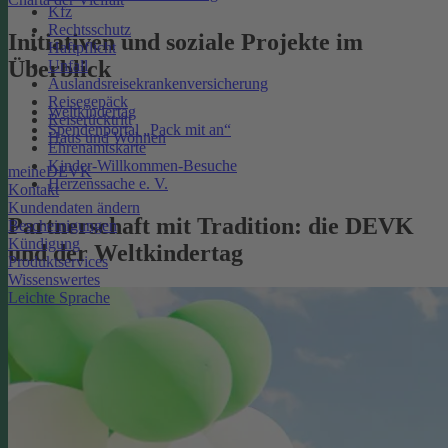
Kfz
Rechtsschutz
Initiativen und soziale Projekte im
Haftpflicht
Überblick
Unfall
Auslandsreisekrankenversicherung
Reisegepäck
Weltkindertag
Reiserücktritt
Spendenportal „Pack mit an“
Haus und Wohnen
Ehrenamtskarte
Kinder-Willkommen-Besuche
meineDEVK
Herzenssache e. V.
Kontakt
Kundendaten ändern
Partnerschaft mit Tradition: die DEVK
Bescheinigungen
Kündigung
und der Weltkindertag
Produktservices
Wissenswertes
Leichte Sprache