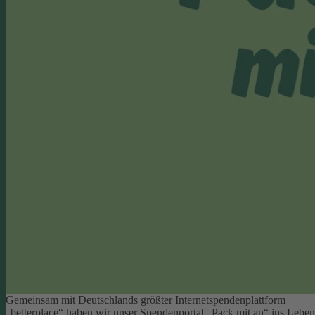
Gemeinsam mit Deutschlands größter Internetspendenplattform
„betterplace“ haben wir unser Spendenportal „Pack mit an“ ins Leben