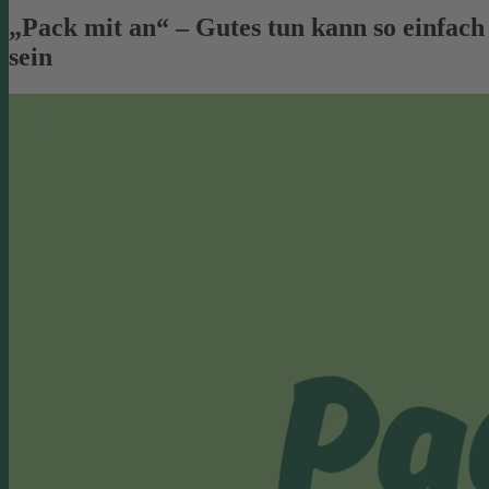
„Pack mit an“ – Gutes tun kann so einfach
sein