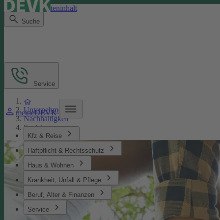
Direkt zum Seiteninhalt
Suche
Service
Unternehmen
meineDEVK
Nachhaltigkeit
Soziales
Kfz & Reise
Haftpflicht & Rechtsschutz
Haus & Wohnen
Krankheit, Unfall & Pflege
Beruf, Alter & Finanzen
Service