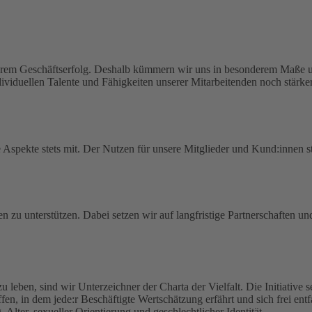
serem Geschäftserfolg. Deshalb kümmern wir uns in besonderem Maße um
viduellen Talente und Fähigkeiten unserer Mitarbeitenden noch stärker
spekte stets mit. Der Nutzen für unsere Mitglieder und Kund:innen ste
en zu unterstützen. Dabei setzen wir auf langfristige Partnerschaften u
zu leben, sind wir Unterzeichner der Charta der Vielfalt. Die Initiative
haffen, in dem jede:r Beschäftigte Wertschätzung erfährt und sich frei en
lter, sexueller Orientierung und geschlechtlicher Identität.