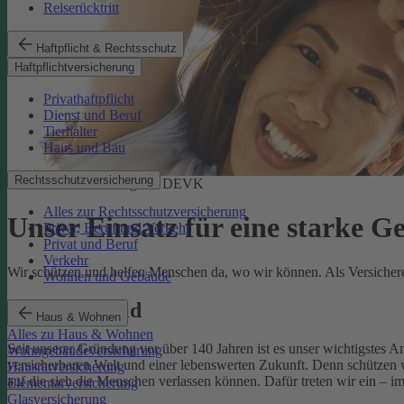
Reiserücktritt
Haftpflicht & Rechtsschutz
Haftpflichtversicherung
Privathaftpflicht
Dienst und Beruf
Tierhalter
Haus und Bau
Rechtsschutzversicherung
Soziale Verantwortung der DEVK
Alles zur Rechtsschutzversicherung
Unser Einsatz für eine starke G
Privat, Beruf und Verkehr
Privat und Beruf
Verkehr
Wir schützen und helfen Menschen da, wo wir können. Als Versicherer,
Wohnen und Gebäude
Unser Leitbild
Haus & Wohnen
Alles zu Haus & Wohnen
Seit unserer Gründung vor über 140 Jahren ist es unser wichtigstes 
Wohngebäudeversicherung
versicherbaren Welt und einer lebenswerten Zukunft. Denn schützen w
Hausratversicherung
auf die sich die Menschen verlassen können. Dafür treten wir ein – i
Elementarversicherung
Glasversicherung