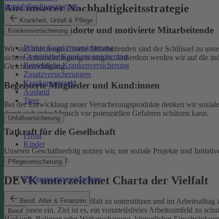
Aus unserer Nachhaltigkeitsstrategie
Immobilienfinanzierung
Krankheit, Unfall & Pflege
Nachhaltige Standorte und motivierte Mitarbeitende
Krankenversicherung
Private Krankenversicherung
Wir sind überzeugt: Unsere Mitarbeitenden sind der Schlüssel zu un
Gesetzliche Krankenversicherung
sichere Arbeitsbedingungen sorgen.
Außerdem werden wir auf die indi
Betriebliche Krankenversicherung
Gleichberechtigung.
Zusatzversicherungen
Krankentagegeld
Begeisterte Mitglieder und Kund:innen
Ausland
Tiere
Bei der Entwicklung neuer Versicherungsprodukte denken wir soziale A
damit sich jeder Mensch vor potenziellen Gefahren schützen kann.
Unfallversicherung
Tatkraft für die Gesellschaft
Privat
Kinder
Unseren Geschäftserfolg nutzen wir, um soziale Projekte und Initiativ
Familien und Kinder.
Pflegeversicherung
DEVK unterzeichnet Charta der Vielfalt
Pflegezusatzversicherung
Beruf, Alter & Finanzen
Als Selbstverpflichtung, Vielfalt zu unterstützen und im Arbeitsalltag 
Institutionen ein.
Ziel ist es, ein vorurteilsfreies Arbeitsumfeld zu sc
Beruf
Herkunft, Religion oder Weltanschauung, körperlicher Einschränkung, A