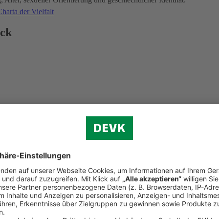
harta der Vielfalt
ick
d der Weltkindertag