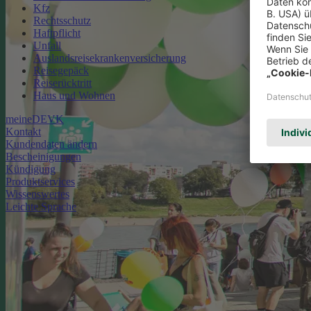
Kfz
Rechtsschutz
Haftpflicht
Unfall
Auslandsreisekrankenversicherung
Reisegepäck
Reiserücktritt
Haus und Wohnen
meineDEVK
Kontakt
Kundendaten ändern
Bescheinigungen
Kündigung
Produktservices
Wissenswertes
Leichte Sprache