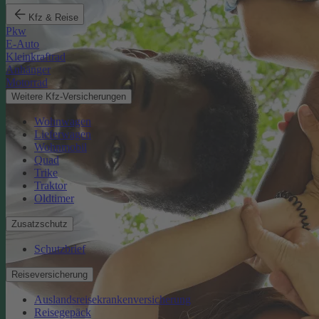
Kfz & Reise
Pkw
E-Auto
Kleinkraftrad
Anhänger
Motorrad
Weitere Kfz-Versicherungen
Wohnwagen
Lieferwagen
Wohnmobil
Quad
Trike
Traktor
Oldtimer
Zusatzschutz
Schutzbrief
Reiseversicherung
Auslandsreisekrankenversicherung
Reisegepäck