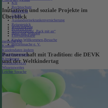
Kfz
Rechtsschutz
Initiativen und soziale Projekte im
Haftpflicht
Überblick
Unfall
Auslandsreisekrankenversicherung
Reisegepäck
Weltkindertag
Reiserücktritt
Spendenportal „Pack mit an“
Haus und Wohnen
Ehrenamtskarte
Kinder-Willkommen-Besuche
meineDEVK
Herzenssache e. V.
Kontakt
Kundendaten ändern
Partnerschaft mit Tradition: die DEVK
Bescheinigungen
Kündigung
und der Weltkindertag
Produktservices
Wissenswertes
Leichte Sprache