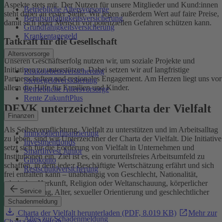
Aspekte stets mit. Der Nutzen für unsere Mitglieder und Kund:innen
Betriebliche Altersvorsorge
steht dabei an erster Stelle.
Wir legen außerdem Wert auf faire Preise,
Berufsunfähigkeitsversicherung
damit sich jeder Mensch vor potenziellen Gefahren schützen kann.
Grundfähigkeitsversicherung
Krankentagegeld
Tatkraft für die Gesellschaft
Altersvorsorge
Unseren Geschäftserfolg nutzen wir, um soziale Projekte und
Initiativen zu unterstützen. Dabei setzen wir auf langfristige
Risikolebensversicherung
Partnerschaften und regionales Engagement. Am Herzen liegt uns vor
Sterbegeldversicherung
allem die Hilfe für Familien und Kinder.
Betriebliche Altersvorsorge
Rente ZukunftPlus
DEVK unterzeichnet Charta der Vielfalt
Finanzen
Als Selbstverpflichtung, Vielfalt zu unterstützen und im Arbeitsalltag
Immobilienfinanzierung
zu leben, sind wir Unterzeichner der Charta der Vielfalt. Die Initiative
Investmentfonds
setzt sich für die Förderung von Vielfalt in Unternehmen und
SmartInvest Junior
Institutionen ein.
Ziel ist es, ein vorurteilsfreies Arbeitsumfeld zu
Girokonto
schaffen, in dem jede:r Beschäftigte Wertschätzung erfährt und sich
Restschuldversicherung
frei entfalten kann – unabhängig von Geschlecht, Nationalität,
ethnischer Herkunft, Religion oder Weltanschauung, körperlicher
Service
Einschränkung, Alter, sexueller Orientierung und geschlechtlicher
Identität.
Schadenmeldung
Charta der Vielfalt herunterladen (PDF, 8.019 KB)
Mehr zur
Alles zur Schadenmeldung
Charta der Vielfalt