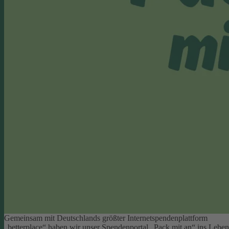
Gemeinsam mit Deutschlands größter Internetspendenplattform
„betterplace“ haben wir unser Spendenportal „Pack mit an“ ins Leben