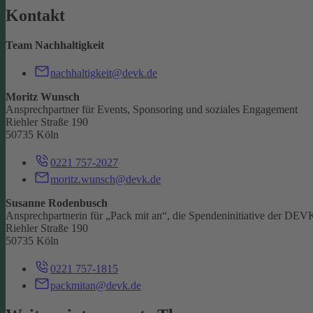
Kontakt
Team Nachhaltigkeit
nachhaltigkeit@devk.de
Moritz Wunsch
Ansprechpartner für Events, Sponsoring und soziales Engagement
Riehler Straße 190
50735 Köln
0221 757-2027
moritz.wunsch@devk.de
Susanne Rodenbusch
Ansprechpartnerin für „Pack mit an“, die Spendeninitiative der DEV
Riehler Straße 190
50735 Köln
0221 757-1815
packmitan@devk.de