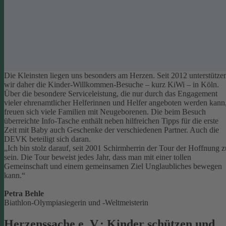
Die Kleinsten liegen uns besonders am Herzen. Seit 2012 unterstütze
wir daher die Kinder-Willkommen-Besuche – kurz KiWi – in Köln.
Über die besondere Serviceleistung, die nur durch das Engagement
vieler ehrenamtlicher Helferinnen und Helfer angeboten werden kann
freuen sich viele Familien mit Neugeborenen.
Die beim Besuch
überreichte Info-Tasche enthält neben hilfreichen Tipps für die erste
Zeit mit Baby auch Geschenke der verschiedenen Partner. Auch die
DEVK beteiligt sich daran.
„Ich bin stolz darauf, seit 2001 Schirmherrin der Tour der Hoffnung z
sein. Die Tour beweist jedes Jahr, dass man mit einer tollen
Gemeinschaft und einem gemeinsamen Ziel Unglaubliches bewegen
kann.“
Petra Behle
Biathlon-Olympiasiegerin und -Weltmeisterin
Herzenssache e. V.: Kinder schützen und