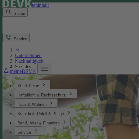
Direkt zum Seiteninhalt
Suche
Service
Unternehmen
Nachhaltigkeit
Soziales
meineDEVK
Kfz & Reise
Haftpflicht & Rechtsschutz
Haus & Wohnen
Krankheit, Unfall & Pflege
Beruf, Alter & Finanzen
Service