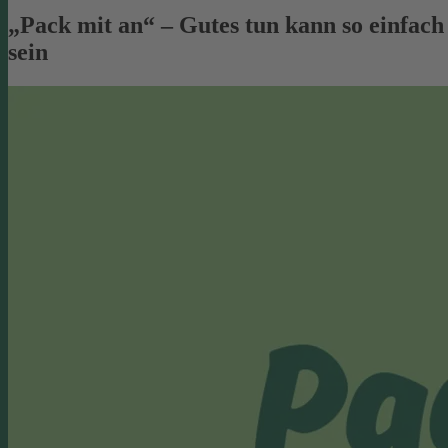
„Pack mit an“ – Gutes tun kann so einfach
sein