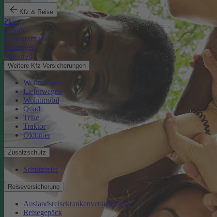
Kfz & Reise
Pkw
E-Auto
Kleinkraftrad
Anhänger
Motorrad
Weitere Kfz-Versicherungen
Wohnwagen
Lieferwagen
Wohnmobil
Quad
Trike
Traktor
Oldtimer
Zusatzschutz
Schutzbrief
Reiseversicherung
Auslandsreisekrankenversicherung
Reisegepäck