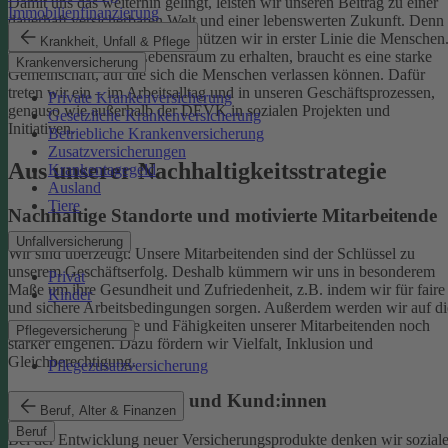
Damit uns das weiterhin gelingt, leisten wir unseren Beitrag zu einer
Immobilienfinanzierung
dauerhaft versicherbaren Welt und einer lebenswerten Zukunft. Denn
schützen wir das Klima, so schützen wir in erster Linie die Menschen
Krankheit, Unfall & Pflege
Um einen gesunden Lebensraum zu erhalten, braucht es eine starke
Krankenversicherung
Gemeinschaft, auf die sich die Menschen verlassen können. Dafür
treten wir ein – im Arbeitsalltag und in unseren Geschäftsprozessen,
Private Krankenversicherung
genauso wie außerhalb der DEVK in sozialen Projekten und
Gesetzliche Krankenversicherung
Initiativen.
Betriebliche Krankenversicherung
Zusatzversicherungen
Aus unserer Nachhaltigkeitsstrategie
Krankentagegeld
Ausland
Tiere
Nachhaltige Standorte und motivierte Mitarbeitende
Unfallversicherung
Wir sind überzeugt: Unsere Mitarbeitenden sind der Schlüssel zu
unserem Geschäftserfolg. Deshalb kümmern wir uns in besonderem
Privat
Maße um ihre Gesundheit und Zufriedenheit, z.B. indem wir für faire
Kinder
und sichere Arbeitsbedingungen sorgen.
Außerdem werden wir auf di
individuellen Talente und Fähigkeiten unserer Mitarbeitenden noch
Pflegeversicherung
stärker eingehen. Dazu fördern wir Vielfalt, Inklusion und
Gleichberechtigung.
Pflegezusatzversicherung
Begeisterte Mitglieder und Kund:innen
Beruf, Alter & Finanzen
Beruf
Bei der Entwicklung neuer Versicherungsprodukte denken wir sozial