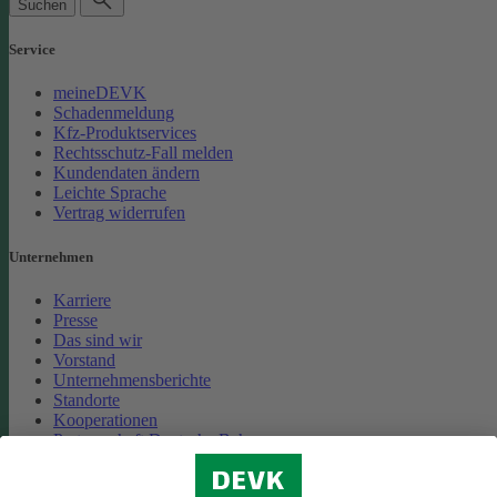
Suchen
Service
meineDEVK
Schadenmeldung
Kfz-Produktservices
Rechtsschutz-Fall melden
Kundendaten ändern
Leichte Sprache
Vertrag widerrufen
Unternehmen
Karriere
Presse
Das sind wir
Vorstand
Unternehmensberichte
Standorte
Kooperationen
Partnerschaft Deutsche Bahn
Nachhaltigkeit