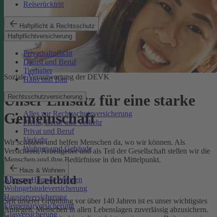
Reiserücktritt
Haftpflicht & Rechtsschutz
Haftpflichtversicherung
Privathaftpflicht
Dienst und Beruf
Tierhalter
Soziale Verantwortung der DEVK
Haus und Bau
Unser Einsatz für eine starke
Rechtsschutzversicherung
Alles zur Rechtsschutzversicherung
Gemeinschaft
Privat, Beruf und Verkehr
Privat und Beruf
Verkehr
Wir schützen und helfen Menschen da, wo wir können. Als
Wohnen und Gebäude
Versicherer, Arbeitgeber und als Teil der Gesellschaft stellen wir die
Menschen und ihre Bedürfnisse in den Mittelpunkt.
Haus & Wohnen
Unser Leitbild
Alles zu Haus & Wohnen
Wohngebäudeversicherung
Hausratversicherung
Seit unserer Gründung vor über 140 Jahren ist es unser wichtigstes
Elementarversicherung
Anliegen, Menschen in allen Lebenslagen zuverlässig abzusichern.
Glasversicherung