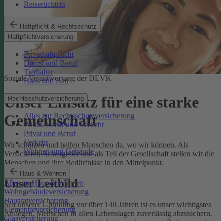
Reiserücktritt
Haftpflicht & Rechtsschutz
Haftpflichtversicherung
Privathaftpflicht
Dienst und Beruf
Tierhalter
Soziale Verantwortung der DEVK
Haus und Bau
Unser Einsatz für eine starke
Rechtsschutzversicherung
Alles zur Rechtsschutzversicherung
Gemeinschaft
Privat, Beruf und Verkehr
Privat und Beruf
Verkehr
Wir schützen und helfen Menschen da, wo wir können. Als
Wohnen und Gebäude
Versicherer, Arbeitgeber und als Teil der Gesellschaft stellen wir die
Menschen und ihre Bedürfnisse in den Mittelpunkt.
Haus & Wohnen
Unser Leitbild
Alles zu Haus & Wohnen
Wohngebäudeversicherung
Hausratversicherung
Seit unserer Gründung vor über 140 Jahren ist es unser wichtigstes
Elementarversicherung
Anliegen, Menschen in allen Lebenslagen zuverlässig abzusichern.
Glasversicherung