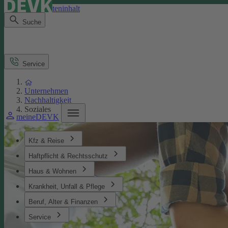
Direkt zum Seiteninhalt
Suche
Service
Unternehmen
Nachhaltigkeit
Soziales
meineDEVK
Kfz & Reise
Haftpflicht & Rechtsschutz
Haus & Wohnen
Krankheit, Unfall & Pflege
Beruf, Alter & Finanzen
Service