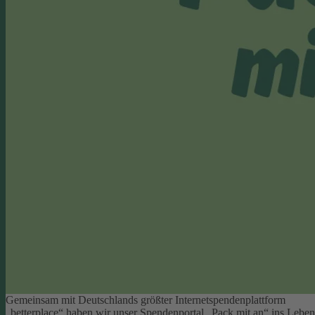
Gemeinsam mit Deutschlands größter Internetspendenplattform
„betterplace“ haben wir unser Spendenportal „Pack mit an“ ins Leben