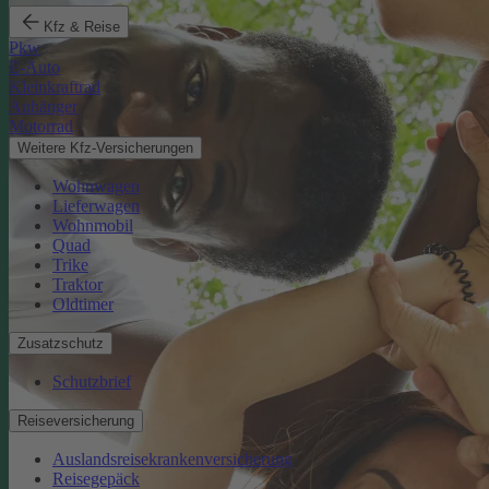
Kfz & Reise
Pkw
E-Auto
Kleinkraftrad
Anhänger
Motorrad
Weitere Kfz-Versicherungen
Wohnwagen
Lieferwagen
Wohnmobil
Quad
Trike
Traktor
Oldtimer
Zusatzschutz
Schutzbrief
Reiseversicherung
Auslandsreisekrankenversicherung
Reisegepäck