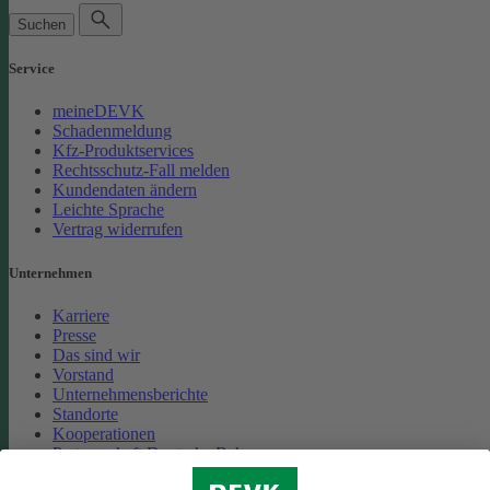
Suchen
Service
meineDEVK
Schadenmeldung
Kfz-Produktservices
Rechtsschutz-Fall melden
Kundendaten ändern
Leichte Sprache
Vertrag widerrufen
Unternehmen
Karriere
Presse
Das sind wir
Vorstand
Unternehmensberichte
Standorte
Kooperationen
Partnerschaft Deutsche Bahn
Nachhaltigkeit