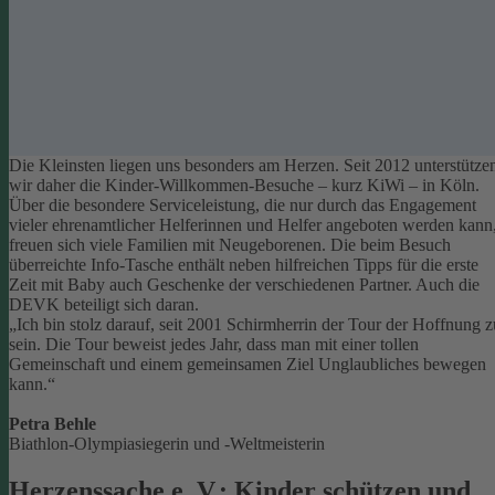
Die Kleinsten liegen uns besonders am Herzen. Seit 2012 unterstütze
wir daher die Kinder-Willkommen-Besuche – kurz KiWi – in Köln.
Über die besondere Serviceleistung, die nur durch das Engagement
vieler ehrenamtlicher Helferinnen und Helfer angeboten werden kann
freuen sich viele Familien mit Neugeborenen.
Die beim Besuch
überreichte Info-Tasche enthält neben hilfreichen Tipps für die erste
Zeit mit Baby auch Geschenke der verschiedenen Partner. Auch die
DEVK beteiligt sich daran.
„Ich bin stolz darauf, seit 2001 Schirmherrin der Tour der Hoffnung z
sein. Die Tour beweist jedes Jahr, dass man mit einer tollen
Gemeinschaft und einem gemeinsamen Ziel Unglaubliches bewegen
kann.“
Petra Behle
Biathlon-Olympiasiegerin und -Weltmeisterin
Herzenssache e. V.: Kinder schützen und