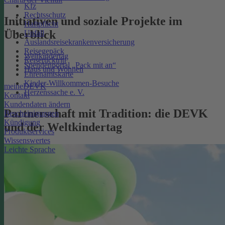
Kfz
Rechtsschutz
Initiativen und soziale Projekte im
Haftpflicht
Überblick
Unfall
Auslandsreisekrankenversicherung
Reisegepäck
Weltkindertag
Reiserücktritt
Spendenportal „Pack mit an“
Haus und Wohnen
Ehrenamtskarte
Kinder-Willkommen-Besuche
meineDEVK
Herzenssache e. V.
Kontakt
Kundendaten ändern
Partnerschaft mit Tradition: die DEVK
Bescheinigungen
Kündigung
und der Weltkindertag
Produktservices
Wissenswertes
Leichte Sprache