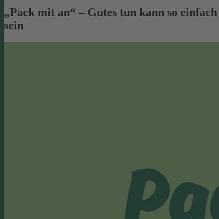
„Pack mit an“ – Gutes tun kann so einfach
sein