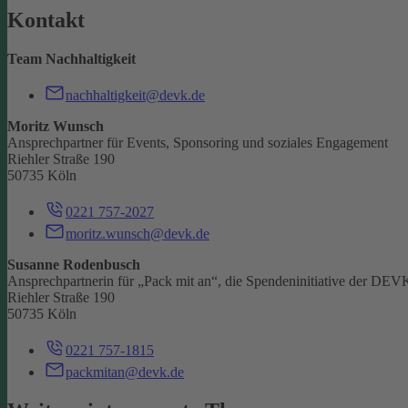
Kontakt
Team Nachhaltigkeit
nachhaltigkeit@devk.de
Moritz Wunsch
Ansprechpartner für Events, Sponsoring und soziales Engagement
Riehler Straße 190
50735 Köln
0221 757-2027
moritz.wunsch@devk.de
Susanne Rodenbusch
Ansprechpartnerin für „Pack mit an“, die Spendeninitiative der DEV
Riehler Straße 190
50735 Köln
0221 757-1815
packmitan@devk.de