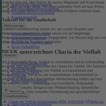
Aspekte stets mit. Der Nutzen für unsere Mitglieder und Kund:innen
Betriebliche Altersvorsorge
steht dabei an erster Stelle.
Wir legen außerdem Wert auf faire Preise,
Berufsunfähigkeitsversicherung
damit sich jeder Mensch vor potenziellen Gefahren schützen kann.
Grundfähigkeitsversicherung
Krankentagegeld
Tatkraft für die Gesellschaft
Altersvorsorge
Unseren Geschäftserfolg nutzen wir, um soziale Projekte und
Initiativen zu unterstützen. Dabei setzen wir auf langfristige
Risikolebensversicherung
Partnerschaften und regionales Engagement. Am Herzen liegt uns vor
Sterbegeldversicherung
allem die Hilfe für Familien und Kinder.
Betriebliche Altersvorsorge
Rente ZukunftPlus
DEVK unterzeichnet Charta der Vielfalt
Finanzen
Als Selbstverpflichtung, Vielfalt zu unterstützen und im Arbeitsalltag
Immobilienfinanzierung
zu leben, sind wir Unterzeichner der Charta der Vielfalt. Die Initiative
Investmentfonds
setzt sich für die Förderung von Vielfalt in Unternehmen und
SmartInvest Junior
Institutionen ein.
Ziel ist es, ein vorurteilsfreies Arbeitsumfeld zu
Girokonto
schaffen, in dem jede:r Beschäftigte Wertschätzung erfährt und sich
Restschuldversicherung
frei entfalten kann – unabhängig von Geschlecht, Nationalität,
ethnischer Herkunft, Religion oder Weltanschauung, körperlicher
Service
Einschränkung, Alter, sexueller Orientierung und geschlechtlicher
Identität.
Schadenmeldung
Charta der Vielfalt herunterladen (PDF, 8.019 KB)
Mehr zur
Alles zur Schadenmeldung
Charta der Vielfalt