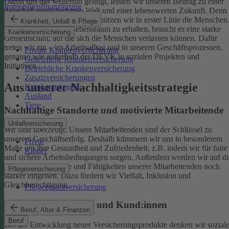
Damit uns das weiterhin gelingt, leisten wir unseren Beitrag zu einer
Immobilienfinanzierung
dauerhaft versicherbaren Welt und einer lebenswerten Zukunft. Denn
schützen wir das Klima, so schützen wir in erster Linie die Menschen
Krankheit, Unfall & Pflege
Um einen gesunden Lebensraum zu erhalten, braucht es eine starke
Krankenversicherung
Gemeinschaft, auf die sich die Menschen verlassen können. Dafür
treten wir ein – im Arbeitsalltag und in unseren Geschäftsprozessen,
Private Krankenversicherung
genauso wie außerhalb der DEVK in sozialen Projekten und
Gesetzliche Krankenversicherung
Initiativen.
Betriebliche Krankenversicherung
Zusatzversicherungen
Aus unserer Nachhaltigkeitsstrategie
Krankentagegeld
Ausland
Tiere
Nachhaltige Standorte und motivierte Mitarbeitende
Unfallversicherung
Wir sind überzeugt: Unsere Mitarbeitenden sind der Schlüssel zu
unserem Geschäftserfolg. Deshalb kümmern wir uns in besonderem
Privat
Maße um ihre Gesundheit und Zufriedenheit, z.B. indem wir für faire
Kinder
und sichere Arbeitsbedingungen sorgen.
Außerdem werden wir auf di
individuellen Talente und Fähigkeiten unserer Mitarbeitenden noch
Pflegeversicherung
stärker eingehen. Dazu fördern wir Vielfalt, Inklusion und
Gleichberechtigung.
Pflegezusatzversicherung
Begeisterte Mitglieder und Kund:innen
Beruf, Alter & Finanzen
Beruf
Bei der Entwicklung neuer Versicherungsprodukte denken wir sozial