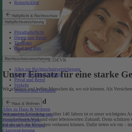
Reiserücktritt
Haftpflicht & Rechtsschutz
Haftpflichtversicherung
Privathaftpflicht
Dienst und Beruf
Tierhalter
Haus und Bau
Rechtsschutzversicherung
Soziale Verantwortung der DEVK
Alles zur Rechtsschutzversicherung
Unser Einsatz für eine starke G
Privat, Beruf und Verkehr
Privat und Beruf
Verkehr
Wir schützen und helfen Menschen da, wo wir können. Als Versicherer,
Wohnen und Gebäude
Unser Leitbild
Haus & Wohnen
Alles zu Haus & Wohnen
Seit unserer Gründung vor über 140 Jahren ist es unser wichtigstes 
Wohngebäudeversicherung
versicherbaren Welt und einer lebenswerten Zukunft. Denn schützen w
Hausratversicherung
auf die sich die Menschen verlassen können. Dafür treten wir ein – i
Elementarversicherung
Glasversicherung