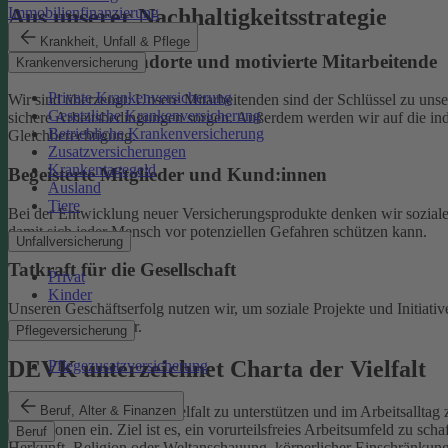
Aus unserer Nachhaltigkeitsstrategie
Immobilienfinanzierung
Krankheit, Unfall & Pflege
Nachhaltige Standorte und motivierte Mitarbeitende
Krankenversicherung
Private Krankenversicherung
Wir sind überzeugt: Unsere Mitarbeitenden sind der Schlüssel zu un
Gesetzliche Krankenversicherung
sichere Arbeitsbedingungen sorgen.
Außerdem werden wir auf die indi
Betriebliche Krankenversicherung
Gleichberechtigung.
Zusatzversicherungen
Krankentagegeld
Begeisterte Mitglieder und Kund:innen
Ausland
Tiere
Bei der Entwicklung neuer Versicherungsprodukte denken wir soziale A
damit sich jeder Mensch vor potenziellen Gefahren schützen kann.
Unfallversicherung
Tatkraft für die Gesellschaft
Privat
Kinder
Unseren Geschäftserfolg nutzen wir, um soziale Projekte und Initiativ
Familien und Kinder.
Pflegeversicherung
DEVK unterzeichnet Charta der Vielfalt
Pflegezusatzversicherung
Beruf, Alter & Finanzen
Als Selbstverpflichtung, Vielfalt zu unterstützen und im Arbeitsalltag 
Institutionen ein.
Ziel ist es, ein vorurteilsfreies Arbeitsumfeld zu sc
Beruf
Herkunft, Religion oder Weltanschauung, körperlicher Einschränkung, A