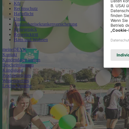
Kfz
Rechtsschutz
Haftpflicht
Unfall
Auslandsreisekrankenversicherung
Reisegepäck
Reiserücktritt
Haus und Wohnen
meineDEVK
Kontakt
Kundendaten ändern
Bescheinigungen
Kündigung
Produktservices
Wissenswertes
Leichte Sprache