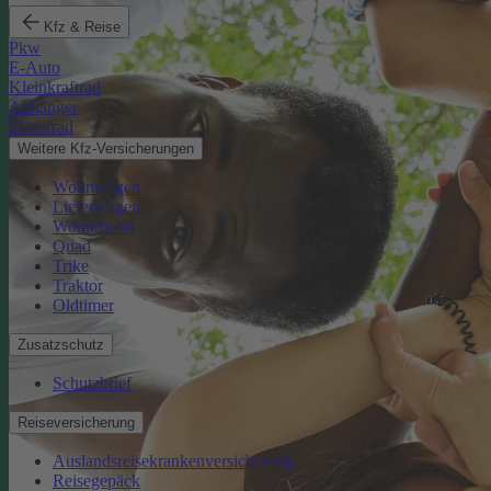
Kfz & Reise
Pkw
E-Auto
Kleinkraftrad
Anhänger
Motorrad
Weitere Kfz-Versicherungen
Wohnwagen
Lieferwagen
Wohnmobil
Quad
Trike
Traktor
Oldtimer
Zusatzschutz
Schutzbrief
Reiseversicherung
Auslandsreisekrankenversicherung
Reisegepäck