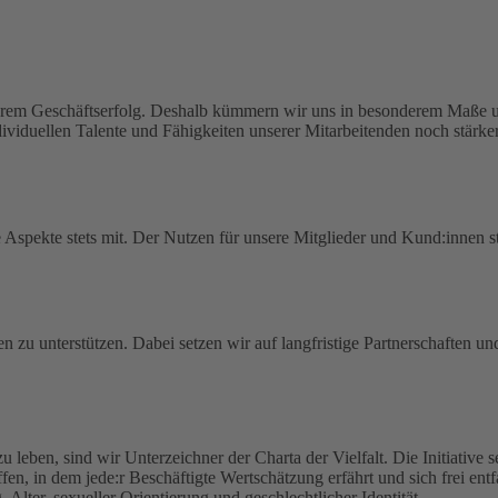
serem Geschäftserfolg. Deshalb kümmern wir uns in besonderem Maße um
viduellen Talente und Fähigkeiten unserer Mitarbeitenden noch stärker
spekte stets mit. Der Nutzen für unsere Mitglieder und Kund:innen ste
en zu unterstützen. Dabei setzen wir auf langfristige Partnerschaften u
zu leben, sind wir Unterzeichner der Charta der Vielfalt. Die Initiative
haffen, in dem jede:r Beschäftigte Wertschätzung erfährt und sich frei en
lter, sexueller Orientierung und geschlechtlicher Identität.