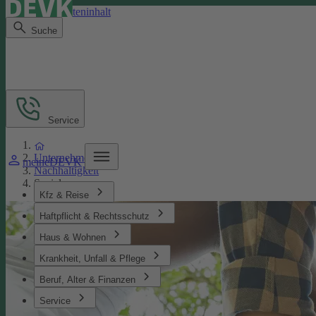
Direkt zum Seiteninhalt
Suche
Service
Unternehmen
meineDEVK
Nachhaltigkeit
Soziales
Kfz & Reise
Haftpflicht & Rechtsschutz
Haus & Wohnen
Krankheit, Unfall & Pflege
Beruf, Alter & Finanzen
Service