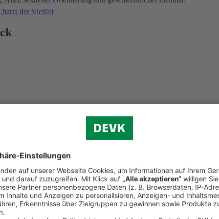
harta der Vielfalt
ick
d der Weltkindertag