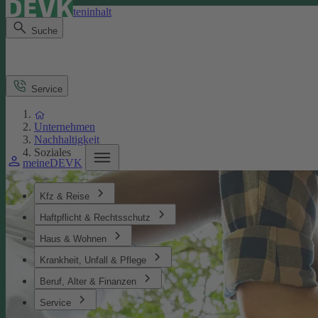
Direkt zum Seiteninhalt
Suche
Service
Unternehmen
Nachhaltigkeit
Soziales
meineDEVK
Kfz & Reise
Haftpflicht & Rechtsschutz
Haus & Wohnen
Krankheit, Unfall & Pflege
Beruf, Alter & Finanzen
Service