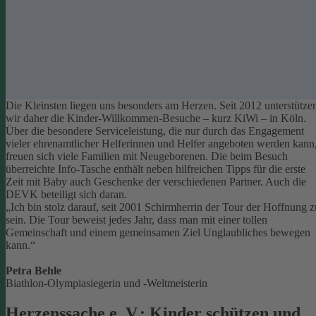
Die Kleinsten liegen uns besonders am Herzen. Seit 2012 unterstütze
wir daher die Kinder-Willkommen-Besuche – kurz KiWi – in Köln.
Über die besondere Serviceleistung, die nur durch das Engagement
vieler ehrenamtlicher Helferinnen und Helfer angeboten werden kann
freuen sich viele Familien mit Neugeborenen.
Die beim Besuch
überreichte Info-Tasche enthält neben hilfreichen Tipps für die erste
Zeit mit Baby auch Geschenke der verschiedenen Partner. Auch die
DEVK beteiligt sich daran.
„Ich bin stolz darauf, seit 2001 Schirmherrin der Tour der Hoffnung z
sein. Die Tour beweist jedes Jahr, dass man mit einer tollen
Gemeinschaft und einem gemeinsamen Ziel Unglaubliches bewegen
kann.“
Petra Behle
Biathlon-Olympiasiegerin und -Weltmeisterin
Herzenssache e. V.: Kinder schützen und