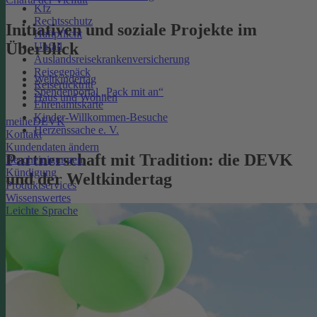
Kfz
Rechtsschutz
Initiativen und soziale Projekte im
Haftpflicht
Überblick
Unfall
Auslandsreisekrankenversicherung
Reisegepäck
Weltkindertag
Reiserücktritt
Spendenportal „Pack mit an“
Haus und Wohnen
Ehrenamtskarte
Kinder-Willkommen-Besuche
meineDEVK
Herzenssache e. V.
Kontakt
Kundendaten ändern
Partnerschaft mit Tradition: die DEVK
Bescheinigungen
Kündigung
und der Weltkindertag
Produktservices
Wissenswertes
Leichte Sprache