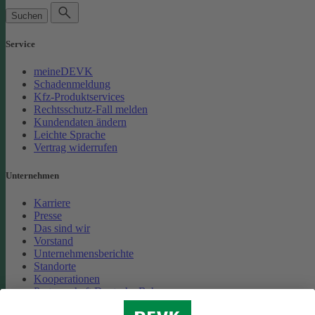
Suchen
Service
meineDEVK
Schadenmeldung
Kfz-Produktservices
Rechtsschutz-Fall melden
Kundendaten ändern
Leichte Sprache
Vertrag widerrufen
Unternehmen
Karriere
Presse
Das sind wir
Vorstand
Unternehmensberichte
Standorte
Kooperationen
Partnerschaft Deutsche Bahn
Nachhaltigkeit