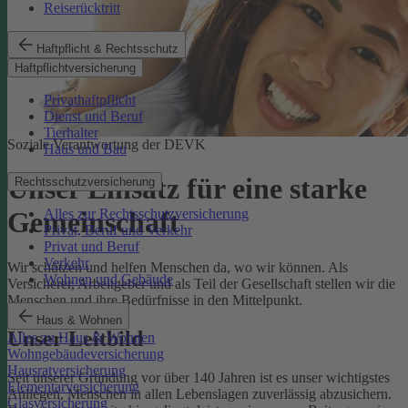
Reiserücktritt
Haftpflicht & Rechtsschutz
Haftpflichtversicherung
Privathaftpflicht
Dienst und Beruf
Tierhalter
Soziale Verantwortung der DEVK
Haus und Bau
Unser Einsatz für eine starke
Rechtsschutzversicherung
Alles zur Rechtsschutzversicherung
Gemeinschaft
Privat, Beruf und Verkehr
Privat und Beruf
Verkehr
Wir schützen und helfen Menschen da, wo wir können. Als
Wohnen und Gebäude
Versicherer, Arbeitgeber und als Teil der Gesellschaft stellen wir die
Menschen und ihre Bedürfnisse in den Mittelpunkt.
Haus & Wohnen
Unser Leitbild
Alles zu Haus & Wohnen
Wohngebäudeversicherung
Hausratversicherung
Seit unserer Gründung vor über 140 Jahren ist es unser wichtigstes
Elementarversicherung
Anliegen, Menschen in allen Lebenslagen zuverlässig abzusichern.
Glasversicherung