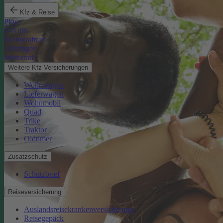
Kfz & Reise
Pkw
E-Auto
Kleinkraftrad
Anhänger
Motorrad
Weitere Kfz-Versicherungen
Wohnwagen
Lieferwagen
Wohnmobil
Quad
Trike
Traktor
Oldtimer
Zusatzschutz
Schutzbrief
Reiseversicherung
Auslandsreisekrankenversicherung
Reisegepäck