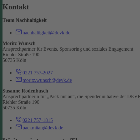
Kontakt
Team Nachhaltigkeit
nachhaltigkeit@devk.de
Moritz Wunsch
Ansprechpartner für Events, Sponsoring und soziales Engagement
Riehler Straße 190
50735 Köln
0221 757-2027
moritz.wunsch@devk.de
Susanne Rodenbusch
Ansprechpartnerin für „Pack mit an“, die Spendeninitiative der DEV
Riehler Straße 190
50735 Köln
0221 757-1815
packmitan@devk.de