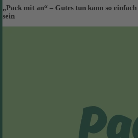
„Pack mit an“ – Gutes tun kann so einfach
sein