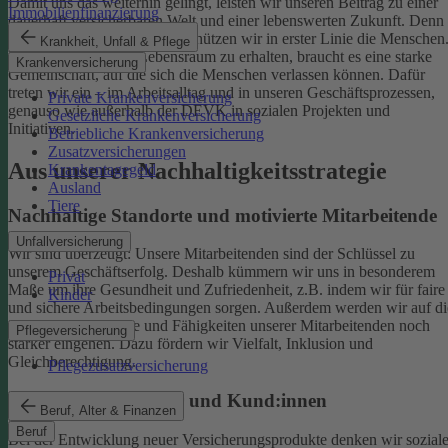
Damit uns das weiterhin gelingt, leisten wir unseren Beitrag zu einer
Immobilienfinanzierung
dauerhaft versicherbaren Welt und einer lebenswerten Zukunft. Denn
schützen wir das Klima, so schützen wir in erster Linie die Menschen
Krankheit, Unfall & Pflege
Um einen gesunden Lebensraum zu erhalten, braucht es eine starke
Krankenversicherung
Gemeinschaft, auf die sich die Menschen verlassen können. Dafür
treten wir ein – im Arbeitsalltag und in unseren Geschäftsprozessen,
Private Krankenversicherung
genauso wie außerhalb der DEVK in sozialen Projekten und
Gesetzliche Krankenversicherung
Initiativen.
Betriebliche Krankenversicherung
Zusatzversicherungen
Aus unserer Nachhaltigkeitsstrategie
Krankentagegeld
Ausland
Tiere
Nachhaltige Standorte und motivierte Mitarbeitende
Unfallversicherung
Wir sind überzeugt: Unsere Mitarbeitenden sind der Schlüssel zu
unserem Geschäftserfolg. Deshalb kümmern wir uns in besonderem
Privat
Maße um ihre Gesundheit und Zufriedenheit, z.B. indem wir für faire
Kinder
und sichere Arbeitsbedingungen sorgen.
Außerdem werden wir auf di
individuellen Talente und Fähigkeiten unserer Mitarbeitenden noch
Pflegeversicherung
stärker eingehen. Dazu fördern wir Vielfalt, Inklusion und
Gleichberechtigung.
Pflegezusatzversicherung
Begeisterte Mitglieder und Kund:innen
Beruf, Alter & Finanzen
Beruf
Bei der Entwicklung neuer Versicherungsprodukte denken wir sozial