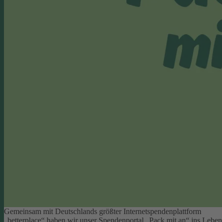
Gemeinsam mit Deutschlands größter Internetspendenplattform
„betterplace“ haben wir unser Spendenportal „Pack mit an“ ins Leben