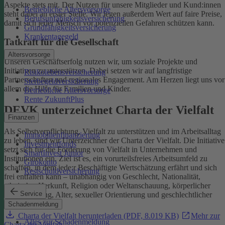
Aspekte stets mit. Der Nutzen für unsere Mitglieder und Kund:innen
Betriebliche Altersvorsorge
steht dabei an erster Stelle.
Wir legen außerdem Wert auf faire Preise,
Berufsunfähigkeitsversicherung
damit sich jeder Mensch vor potenziellen Gefahren schützen kann.
Grundfähigkeitsversicherung
Krankentagegeld
Tatkraft für die Gesellschaft
Altersvorsorge
Unseren Geschäftserfolg nutzen wir, um soziale Projekte und
Initiativen zu unterstützen. Dabei setzen wir auf langfristige
Risikolebensversicherung
Partnerschaften und regionales Engagement. Am Herzen liegt uns vor
Sterbegeldversicherung
allem die Hilfe für Familien und Kinder.
Betriebliche Altersvorsorge
Rente ZukunftPlus
DEVK unterzeichnet Charta der Vielfalt
Finanzen
Als Selbstverpflichtung, Vielfalt zu unterstützen und im Arbeitsalltag
Immobilienfinanzierung
zu leben, sind wir Unterzeichner der Charta der Vielfalt. Die Initiative
Investmentfonds
setzt sich für die Förderung von Vielfalt in Unternehmen und
SmartInvest Junior
Institutionen ein.
Ziel ist es, ein vorurteilsfreies Arbeitsumfeld zu
Girokonto
schaffen, in dem jede:r Beschäftigte Wertschätzung erfährt und sich
Restschuldversicherung
frei entfalten kann – unabhängig von Geschlecht, Nationalität,
ethnischer Herkunft, Religion oder Weltanschauung, körperlicher
Service
Einschränkung, Alter, sexueller Orientierung und geschlechtlicher
Identität.
Schadenmeldung
Charta der Vielfalt herunterladen (PDF, 8.019 KB)
Mehr zur
Alles zur Schadenmeldung
Charta der Vielfalt