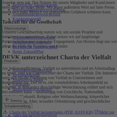
Aspekte stets mit. Der Nutzen für unsere Mitglieder und Kund:innen
Betriebliche Altersvorsorge
steht dabei an erster Stelle.
Wir legen außerdem Wert auf faire Preise,
Berufsunfähigkeitsversicherung
damit sich jeder Mensch vor potenziellen Gefahren schützen kann.
Grundfähigkeitsversicherung
Krankentagegeld
Tatkraft für die Gesellschaft
Altersvorsorge
Unseren Geschäftserfolg nutzen wir, um soziale Projekte und
Initiativen zu unterstützen. Dabei setzen wir auf langfristige
Risikolebensversicherung
Partnerschaften und regionales Engagement. Am Herzen liegt uns vor
Sterbegeldversicherung
allem die Hilfe für Familien und Kinder.
Betriebliche Altersvorsorge
Rente ZukunftPlus
DEVK unterzeichnet Charta der Vielfalt
Finanzen
Als Selbstverpflichtung, Vielfalt zu unterstützen und im Arbeitsalltag
Immobilienfinanzierung
zu leben, sind wir Unterzeichner der Charta der Vielfalt. Die Initiative
Investmentfonds
setzt sich für die Förderung von Vielfalt in Unternehmen und
SmartInvest Junior
Institutionen ein.
Ziel ist es, ein vorurteilsfreies Arbeitsumfeld zu
Girokonto
schaffen, in dem jede:r Beschäftigte Wertschätzung erfährt und sich
Restschuldversicherung
frei entfalten kann – unabhängig von Geschlecht, Nationalität,
ethnischer Herkunft, Religion oder Weltanschauung, körperlicher
Service
Einschränkung, Alter, sexueller Orientierung und geschlechtlicher
Identität.
Schadenmeldung
Charta der Vielfalt herunterladen (PDF, 8.019 KB)
Mehr zur
Alles zur Schadenmeldung
Charta der Vielfalt