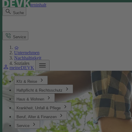
Direkt zum Seiteninhalt
Suche
Service
Unternehmen
Nachhaltigkeit
Soziales
meineDEVK
Kfz & Reise
Haftpflicht & Rechtsschutz
Haus & Wohnen
Krankheit, Unfall & Pflege
Beruf, Alter & Finanzen
Service