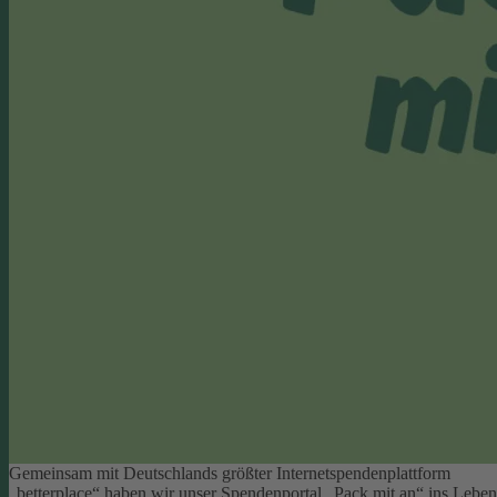
Gemeinsam mit Deutschlands größter Internetspendenplattform
„betterplace“ haben wir unser Spendenportal „Pack mit an“ ins Leben