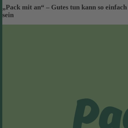
„Pack mit an“ – Gutes tun kann so einfach
sein