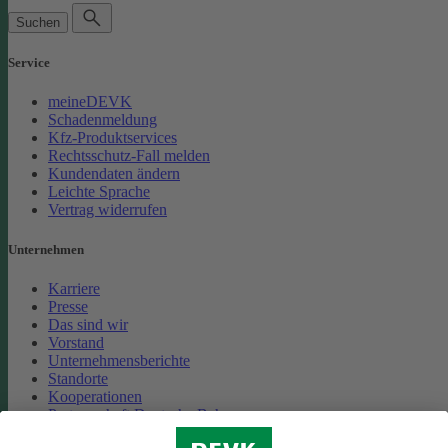
Suchen
Service
meineDEVK
Schadenmeldung
Kfz-Produktservices
Rechtsschutz-Fall melden
Kundendaten ändern
Leichte Sprache
Vertrag widerrufen
Unternehmen
Karriere
Presse
Das sind wir
Vorstand
Unternehmensberichte
Standorte
Kooperationen
Partnerschaft Deutsche Bahn
Nachhaltigkeit