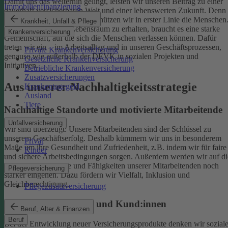
Damit uns das weiterhin gelingt, leisten wir unseren Beitrag zu einer
Immobilienfinanzierung
dauerhaft versicherbaren Welt und einer lebenswerten Zukunft. Denn
schützen wir das Klima, so schützen wir in erster Linie die Menschen
Krankheit, Unfall & Pflege
Um einen gesunden Lebensraum zu erhalten, braucht es eine starke
Krankenversicherung
Gemeinschaft, auf die sich die Menschen verlassen können. Dafür
treten wir ein – im Arbeitsalltag und in unseren Geschäftsprozessen,
Private Krankenversicherung
genauso wie außerhalb der DEVK in sozialen Projekten und
Gesetzliche Krankenversicherung
Initiativen.
Betriebliche Krankenversicherung
Zusatzversicherungen
Aus unserer Nachhaltigkeitsstrategie
Krankentagegeld
Ausland
Tiere
Nachhaltige Standorte und motivierte Mitarbeitende
Unfallversicherung
Wir sind überzeugt: Unsere Mitarbeitenden sind der Schlüssel zu
unserem Geschäftserfolg. Deshalb kümmern wir uns in besonderem
Privat
Maße um ihre Gesundheit und Zufriedenheit, z.B. indem wir für faire
Kinder
und sichere Arbeitsbedingungen sorgen.
Außerdem werden wir auf di
individuellen Talente und Fähigkeiten unserer Mitarbeitenden noch
Pflegeversicherung
stärker eingehen. Dazu fördern wir Vielfalt, Inklusion und
Gleichberechtigung.
Pflegezusatzversicherung
Begeisterte Mitglieder und Kund:innen
Beruf, Alter & Finanzen
Beruf
Bei der Entwicklung neuer Versicherungsprodukte denken wir sozial