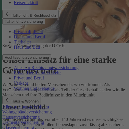
Reiserücktritt
Haftpflicht & Rechtsschutz
Haftpflichtversicherung
Privathaftpflicht
Dienst und Beruf
Tierhalter
Soziale Verantwortung der DEVK
Haus und Bau
Unser Einsatz für eine starke
Rechtsschutzversicherung
Alles zur Rechtsschutzversicherung
Gemeinschaft
Privat, Beruf und Verkehr
Privat und Beruf
Verkehr
Wir schützen und helfen Menschen da, wo wir können. Als
Wohnen und Gebäude
Versicherer, Arbeitgeber und als Teil der Gesellschaft stellen wir die
Menschen und ihre Bedürfnisse in den Mittelpunkt.
Haus & Wohnen
Unser Leitbild
Alles zu Haus & Wohnen
Wohngebäudeversicherung
Hausratversicherung
Seit unserer Gründung vor über 140 Jahren ist es unser wichtigstes
Elementarversicherung
Anliegen, Menschen in allen Lebenslagen zuverlässig abzusichern.
Glasversicherung