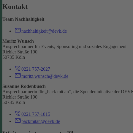
Kontakt
Team Nachhaltigkeit
nachhaltigkeit@devk.de
Moritz Wunsch
Ansprechpartner für Events, Sponsoring und soziales Engagement
Riehler Straße 190
50735 Köln
0221 757-2027
moritz.wunsch@devk.de
Susanne Rodenbusch
Ansprechpartnerin für „Pack mit an“, die Spendeninitiative der DEV
Riehler Straße 190
50735 Köln
0221 757-1815
packmitan@devk.de