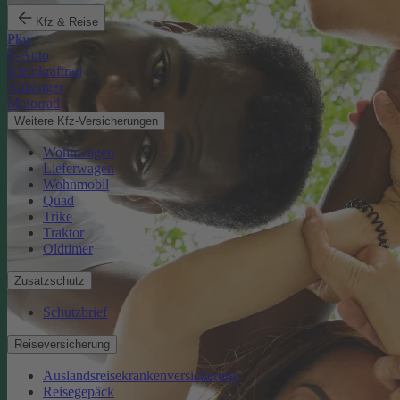
Kfz & Reise
Pkw
E-Auto
Kleinkraftrad
Anhänger
Motorrad
Weitere Kfz-Versicherungen
Wohnwagen
Lieferwagen
Wohnmobil
Quad
Trike
Traktor
Oldtimer
Zusatzschutz
Schutzbrief
Reiseversicherung
Auslandsreisekrankenversicherung
Reisegepäck