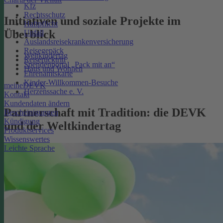
Kfz
Rechtsschutz
Initiativen und soziale Projekte im
Haftpflicht
Überblick
Unfall
Auslandsreisekrankenversicherung
Reisegepäck
Weltkindertag
Reiserücktritt
Spendenportal „Pack mit an“
Haus und Wohnen
Ehrenamtskarte
Kinder-Willkommen-Besuche
meineDEVK
Herzenssache e. V.
Kontakt
Kundendaten ändern
Partnerschaft mit Tradition: die DEVK
Bescheinigungen
Kündigung
und der Weltkindertag
Produktservices
Wissenswertes
Leichte Sprache