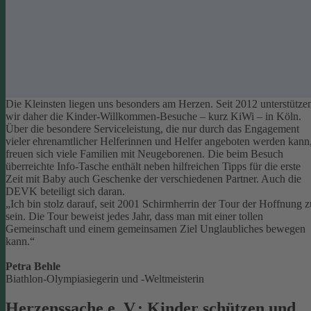
Die Kleinsten liegen uns besonders am Herzen. Seit 2012 unterstütze
wir daher die Kinder-Willkommen-Besuche – kurz KiWi – in Köln.
Über die besondere Serviceleistung, die nur durch das Engagement
vieler ehrenamtlicher Helferinnen und Helfer angeboten werden kann
freuen sich viele Familien mit Neugeborenen.
Die beim Besuch
überreichte Info-Tasche enthält neben hilfreichen Tipps für die erste
Zeit mit Baby auch Geschenke der verschiedenen Partner. Auch die
DEVK beteiligt sich daran.
„Ich bin stolz darauf, seit 2001 Schirmherrin der Tour der Hoffnung z
sein. Die Tour beweist jedes Jahr, dass man mit einer tollen
Gemeinschaft und einem gemeinsamen Ziel Unglaubliches bewegen
kann.“
Petra Behle
Biathlon-Olympiasiegerin und -Weltmeisterin
Herzenssache e. V.: Kinder schützen und