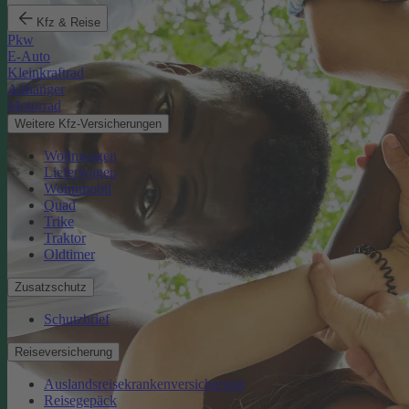
Kfz & Reise
Pkw
E-Auto
Kleinkraftrad
Anhänger
Motorrad
Weitere Kfz-Versicherungen
Wohnwagen
Lieferwagen
Wohnmobil
Quad
Trike
Traktor
Oldtimer
Zusatzschutz
Schutzbrief
Reiseversicherung
Auslandsreisekrankenversicherung
Reisegepäck