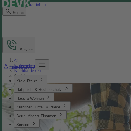
Direkt zum Seiteninhalt
Suche
Service
Unternehmen
meineDEVK
Nachhaltigkeit
Soziales
Kfz & Reise
Haftpflicht & Rechtsschutz
Haus & Wohnen
Krankheit, Unfall & Pflege
Beruf, Alter & Finanzen
Service