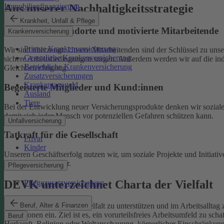
Aus unserer Nachhaltigkeitsstrategie
Immobilienfinanzierung
Krankheit, Unfall & Pflege
Nachhaltige Standorte und motivierte Mitarbeitende
Krankenversicherung
Private Krankenversicherung
Wir sind überzeugt: Unsere Mitarbeitenden sind der Schlüssel zu un
Gesetzliche Krankenversicherung
sichere Arbeitsbedingungen sorgen.
Außerdem werden wir auf die indi
Betriebliche Krankenversicherung
Gleichberechtigung.
Zusatzversicherungen
Krankentagegeld
Begeisterte Mitglieder und Kund:innen
Ausland
Tiere
Bei der Entwicklung neuer Versicherungsprodukte denken wir soziale A
damit sich jeder Mensch vor potenziellen Gefahren schützen kann.
Unfallversicherung
Tatkraft für die Gesellschaft
Privat
Kinder
Unseren Geschäftserfolg nutzen wir, um soziale Projekte und Initiativ
Familien und Kinder.
Pflegeversicherung
DEVK unterzeichnet Charta der Vielfalt
Pflegezusatzversicherung
Beruf, Alter & Finanzen
Als Selbstverpflichtung, Vielfalt zu unterstützen und im Arbeitsalltag 
Institutionen ein.
Ziel ist es, ein vorurteilsfreies Arbeitsumfeld zu sc
Beruf
Herkunft, Religion oder Weltanschauung, körperlicher Einschränkung, A