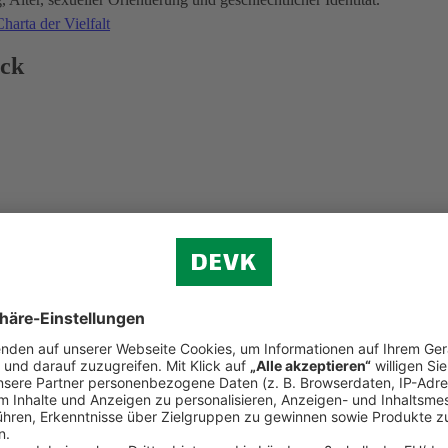
harta der Vielfalt
ick
d der Weltkindertag