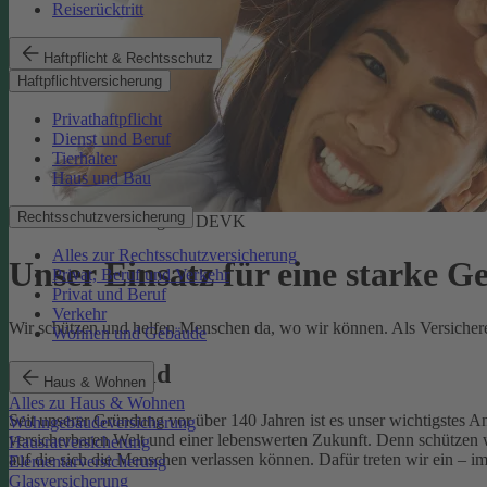
Reiserücktritt
Haftpflicht & Rechtsschutz
Haftpflichtversicherung
Privathaftpflicht
Dienst und Beruf
Tierhalter
Haus und Bau
Rechtsschutzversicherung
Soziale Verantwortung der DEVK
Alles zur Rechtsschutzversicherung
Unser Einsatz für eine starke G
Privat, Beruf und Verkehr
Privat und Beruf
Verkehr
Wir schützen und helfen Menschen da, wo wir können. Als Versicherer,
Wohnen und Gebäude
Unser Leitbild
Haus & Wohnen
Alles zu Haus & Wohnen
Seit unserer Gründung vor über 140 Jahren ist es unser wichtigstes 
Wohngebäudeversicherung
versicherbaren Welt und einer lebenswerten Zukunft. Denn schützen w
Hausratversicherung
auf die sich die Menschen verlassen können. Dafür treten wir ein – i
Elementarversicherung
Glasversicherung