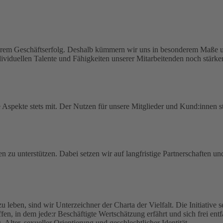
serem Geschäftserfolg. Deshalb kümmern wir uns in besonderem Maße um
viduellen Talente und Fähigkeiten unserer Mitarbeitenden noch stärker
spekte stets mit. Der Nutzen für unsere Mitglieder und Kund:innen ste
en zu unterstützen. Dabei setzen wir auf langfristige Partnerschaften u
zu leben, sind wir Unterzeichner der Charta der Vielfalt. Die Initiative
haffen, in dem jede:r Beschäftigte Wertschätzung erfährt und sich frei en
lter, sexueller Orientierung und geschlechtlicher Identität.