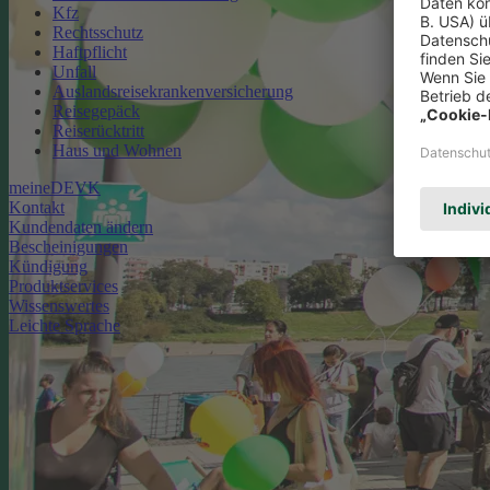
Kfz
Rechtsschutz
Haftpflicht
Unfall
Auslandsreisekrankenversicherung
Reisegepäck
Reiserücktritt
Haus und Wohnen
meineDEVK
Kontakt
Kundendaten ändern
Bescheinigungen
Kündigung
Produktservices
Wissenswertes
Leichte Sprache