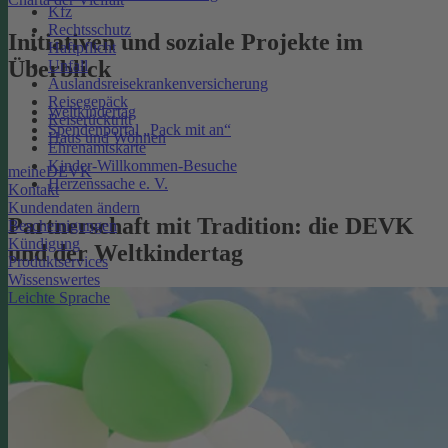
Kfz
Rechtsschutz
Initiativen und soziale Projekte im
Haftpflicht
Überblick
Unfall
Auslandsreisekrankenversicherung
Reisegepäck
Weltkindertag
Reiserücktritt
Spendenportal „Pack mit an“
Haus und Wohnen
Ehrenamtskarte
Kinder-Willkommen-Besuche
meineDEVK
Herzenssache e. V.
Kontakt
Kundendaten ändern
Partnerschaft mit Tradition: die DEVK
Bescheinigungen
Kündigung
und der Weltkindertag
Produktservices
Wissenswertes
Leichte Sprache