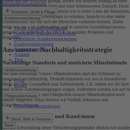
Damit uns das weiterhin gelingt, leisten wir unseren Beitrag zu einer
Immobilienfinanzierung
dauerhaft versicherbaren Welt und einer lebenswerten Zukunft. Denn
schützen wir das Klima, so schützen wir in erster Linie die Menschen
Krankheit, Unfall & Pflege
Um einen gesunden Lebensraum zu erhalten, braucht es eine starke
Krankenversicherung
Gemeinschaft, auf die sich die Menschen verlassen können. Dafür
treten wir ein – im Arbeitsalltag und in unseren Geschäftsprozessen,
Private Krankenversicherung
genauso wie außerhalb der DEVK in sozialen Projekten und
Gesetzliche Krankenversicherung
Initiativen.
Betriebliche Krankenversicherung
Zusatzversicherungen
Aus unserer Nachhaltigkeitsstrategie
Krankentagegeld
Ausland
Tiere
Nachhaltige Standorte und motivierte Mitarbeitende
Unfallversicherung
Wir sind überzeugt: Unsere Mitarbeitenden sind der Schlüssel zu
unserem Geschäftserfolg. Deshalb kümmern wir uns in besonderem
Privat
Maße um ihre Gesundheit und Zufriedenheit, z.B. indem wir für faire
Kinder
und sichere Arbeitsbedingungen sorgen.
Außerdem werden wir auf di
individuellen Talente und Fähigkeiten unserer Mitarbeitenden noch
Pflegeversicherung
stärker eingehen. Dazu fördern wir Vielfalt, Inklusion und
Gleichberechtigung.
Pflegezusatzversicherung
Begeisterte Mitglieder und Kund:innen
Beruf, Alter & Finanzen
Beruf
Bei der Entwicklung neuer Versicherungsprodukte denken wir sozial