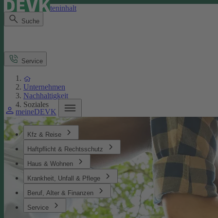
Direkt zum Seiteninhalt
Suche
Service
Unternehmen
Nachhaltigkeit
Soziales
meineDEVK
Kfz & Reise
Haftpflicht & Rechtsschutz
Haus & Wohnen
Krankheit, Unfall & Pflege
Beruf, Alter & Finanzen
Service