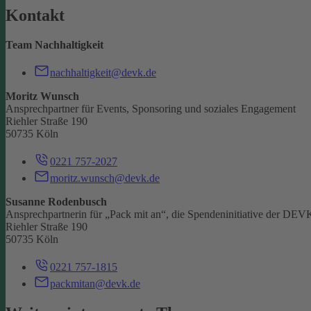
Kontakt
Team Nachhaltigkeit
nachhaltigkeit@devk.de
Moritz Wunsch
Ansprechpartner für Events, Sponsoring und soziales Engagement
Riehler Straße 190
50735 Köln
0221 757-2027
moritz.wunsch@devk.de
Susanne Rodenbusch
Ansprechpartnerin für „Pack mit an“, die Spendeninitiative der DEV
Riehler Straße 190
50735 Köln
0221 757-1815
packmitan@devk.de