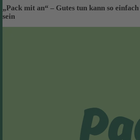
„Pack mit an“ – Gutes tun kann so einfach
sein