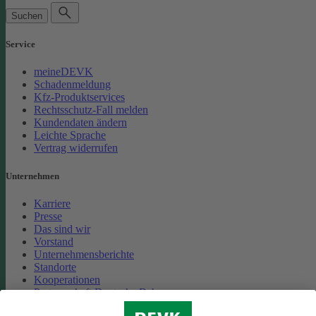
Suchen
Service
meineDEVK
Schadenmeldung
Kfz-Produktservices
Rechtsschutz-Fall melden
Kundendaten ändern
Leichte Sprache
Vertrag widerrufen
Unternehmen
Karriere
Presse
Das sind wir
Vorstand
Unternehmensberichte
Standorte
Kooperationen
Partnerschaft Deutsche Bahn
Nachhaltigkeit