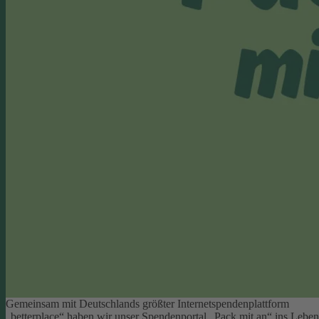
Gemeinsam mit Deutschlands größter Internetspendenplattform
„betterplace“ haben wir unser Spendenportal „Pack mit an“ ins Leben