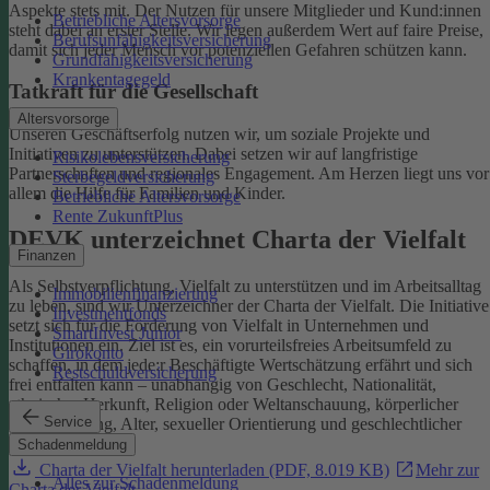
Aspekte stets mit. Der Nutzen für unsere Mitglieder und Kund:innen
Betriebliche Altersvorsorge
steht dabei an erster Stelle.
Wir legen außerdem Wert auf faire Preise,
Berufsunfähigkeitsversicherung
damit sich jeder Mensch vor potenziellen Gefahren schützen kann.
Grundfähigkeitsversicherung
Krankentagegeld
Tatkraft für die Gesellschaft
Altersvorsorge
Unseren Geschäftserfolg nutzen wir, um soziale Projekte und
Initiativen zu unterstützen. Dabei setzen wir auf langfristige
Risikolebensversicherung
Partnerschaften und regionales Engagement. Am Herzen liegt uns vor
Sterbegeldversicherung
allem die Hilfe für Familien und Kinder.
Betriebliche Altersvorsorge
Rente ZukunftPlus
DEVK unterzeichnet Charta der Vielfalt
Finanzen
Als Selbstverpflichtung, Vielfalt zu unterstützen und im Arbeitsalltag
Immobilienfinanzierung
zu leben, sind wir Unterzeichner der Charta der Vielfalt. Die Initiative
Investmentfonds
setzt sich für die Förderung von Vielfalt in Unternehmen und
SmartInvest Junior
Institutionen ein.
Ziel ist es, ein vorurteilsfreies Arbeitsumfeld zu
Girokonto
schaffen, in dem jede:r Beschäftigte Wertschätzung erfährt und sich
Restschuldversicherung
frei entfalten kann – unabhängig von Geschlecht, Nationalität,
ethnischer Herkunft, Religion oder Weltanschauung, körperlicher
Service
Einschränkung, Alter, sexueller Orientierung und geschlechtlicher
Identität.
Schadenmeldung
Charta der Vielfalt herunterladen (PDF, 8.019 KB)
Mehr zur
Alles zur Schadenmeldung
Charta der Vielfalt