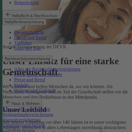
Reiserücktritt
Haftpflicht & Rechtsschutz
Haftpflichtversicherung
Privathaftpflicht
Dienst und Beruf
Tierhalter
Soziale Verantwortung der DEVK
Haus und Bau
Unser Einsatz für eine starke
Rechtsschutzversicherung
Alles zur Rechtsschutzversicherung
Gemeinschaft
Privat, Beruf und Verkehr
Privat und Beruf
Verkehr
Wir schützen und helfen Menschen da, wo wir können. Als
Wohnen und Gebäude
Versicherer, Arbeitgeber und als Teil der Gesellschaft stellen wir die
Menschen und ihre Bedürfnisse in den Mittelpunkt.
Haus & Wohnen
Unser Leitbild
Alles zu Haus & Wohnen
Wohngebäudeversicherung
Hausratversicherung
Seit unserer Gründung vor über 140 Jahren ist es unser wichtigstes
Elementarversicherung
Anliegen, Menschen in allen Lebenslagen zuverlässig abzusichern.
Glasversicherung