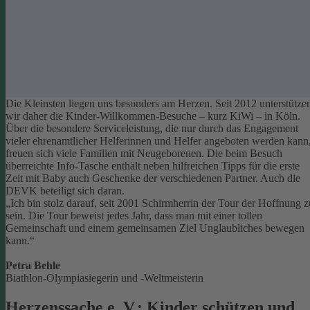
Die Kleinsten liegen uns besonders am Herzen. Seit 2012 unterstütze
wir daher die Kinder-Willkommen-Besuche – kurz KiWi – in Köln.
Über die besondere Serviceleistung, die nur durch das Engagement
vieler ehrenamtlicher Helferinnen und Helfer angeboten werden kann
freuen sich viele Familien mit Neugeborenen.
Die beim Besuch
überreichte Info-Tasche enthält neben hilfreichen Tipps für die erste
Zeit mit Baby auch Geschenke der verschiedenen Partner. Auch die
DEVK beteiligt sich daran.
„Ich bin stolz darauf, seit 2001 Schirmherrin der Tour der Hoffnung z
sein. Die Tour beweist jedes Jahr, dass man mit einer tollen
Gemeinschaft und einem gemeinsamen Ziel Unglaubliches bewegen
kann.“
Petra Behle
Biathlon-Olympiasiegerin und -Weltmeisterin
Herzenssache e. V.: Kinder schützen und