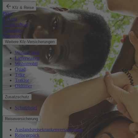
Kfz & Reise
Pkw
E-Auto
Kleinkraftrad
Anhänger
Motorrad
Weitere Kfz-Versicherungen
Wohnwagen
Lieferwagen
Wohnmobil
Quad
Trike
Traktor
Oldtimer
Zusatzschutz
Schutzbrief
Reiseversicherung
Auslandsreisekrankenversicherung
Reisegepäck