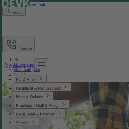
Direkt zum Seiteninhalt
Suche
Service
Unternehmen
meineDEVK
Nachhaltigkeit
Soziales
Kfz & Reise
Haftpflicht & Rechtsschutz
Haus & Wohnen
Krankheit, Unfall & Pflege
Beruf, Alter & Finanzen
Service