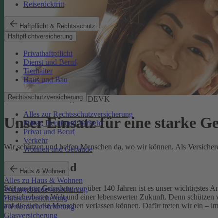
Reiserücktritt
Haftpflicht & Rechtsschutz
Haftpflichtversicherung
Privathaftpflicht
Dienst und Beruf
Tierhalter
Haus und Bau
Rechtsschutzversicherung
Soziale Verantwortung der DEVK
Alles zur Rechtsschutzversicherung
Unser Einsatz für eine starke G
Privat, Beruf und Verkehr
Privat und Beruf
Verkehr
Wir schützen und helfen Menschen da, wo wir können. Als Versicherer,
Wohnen und Gebäude
Unser Leitbild
Haus & Wohnen
Alles zu Haus & Wohnen
Seit unserer Gründung vor über 140 Jahren ist es unser wichtigstes 
Wohngebäudeversicherung
versicherbaren Welt und einer lebenswerten Zukunft. Denn schützen w
Hausratversicherung
auf die sich die Menschen verlassen können. Dafür treten wir ein – i
Elementarversicherung
Glasversicherung