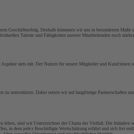
serem Geschäftserfolg. Deshalb kümmern wir uns in besonderem Maße um
viduellen Talente und Fähigkeiten unserer Mitarbeitenden noch stärker
spekte stets mit. Der Nutzen für unsere Mitglieder und Kund:innen ste
en zu unterstützen. Dabei setzen wir auf langfristige Partnerschaften u
zu leben, sind wir Unterzeichner der Charta der Vielfalt. Die Initiative
haffen, in dem jede:r Beschäftigte Wertschätzung erfährt und sich frei en
lter, sexueller Orientierung und geschlechtlicher Identität.