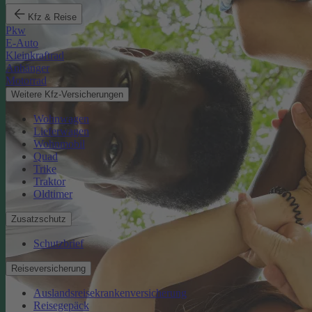
Kfz & Reise
Pkw
E-Auto
Kleinkraftrad
Anhänger
Motorrad
Weitere Kfz-Versicherungen
Wohnwagen
Lieferwagen
Wohnmobil
Quad
Trike
Traktor
Oldtimer
Zusatzschutz
Schutzbrief
Reiseversicherung
Auslandsreisekrankenversicherung
Reisegepäck