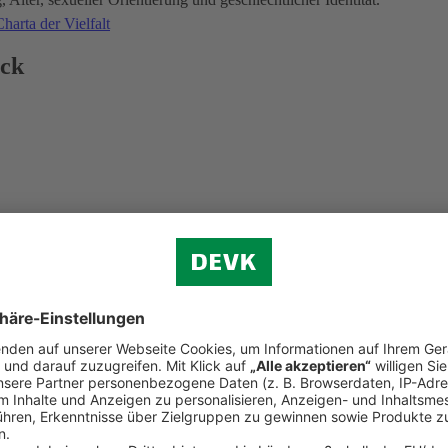
harta der Vielfalt
ick
d der Weltkindertag