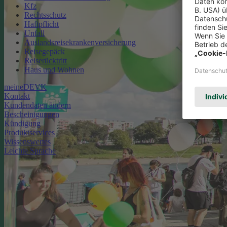
Kfz
Rechtsschutz
Haftpflicht
Unfall
Auslandsreisekrankenversicherung
Reisegepäck
Reiserücktritt
Haus und Wohnen
meineDEVK
Kontakt
Kundendaten ändern
Bescheinigungen
Kündigung
Produktservices
Wissenswertes
Leichte Sprache