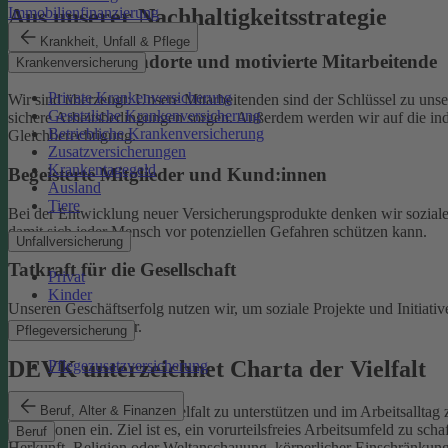
Aus unserer Nachhaltigkeitsstrategie
Immobilienfinanzierung
Krankheit, Unfall & Pflege
Nachhaltige Standorte und motivierte Mitarbeitende
Krankenversicherung
Private Krankenversicherung
Wir sind überzeugt: Unsere Mitarbeitenden sind der Schlüssel zu un
Gesetzliche Krankenversicherung
sichere Arbeitsbedingungen sorgen.
Außerdem werden wir auf die indi
Betriebliche Krankenversicherung
Gleichberechtigung.
Zusatzversicherungen
Krankentagegeld
Begeisterte Mitglieder und Kund:innen
Ausland
Tiere
Bei der Entwicklung neuer Versicherungsprodukte denken wir soziale A
damit sich jeder Mensch vor potenziellen Gefahren schützen kann.
Unfallversicherung
Tatkraft für die Gesellschaft
Privat
Kinder
Unseren Geschäftserfolg nutzen wir, um soziale Projekte und Initiativ
Familien und Kinder.
Pflegeversicherung
DEVK unterzeichnet Charta der Vielfalt
Pflegezusatzversicherung
Beruf, Alter & Finanzen
Als Selbstverpflichtung, Vielfalt zu unterstützen und im Arbeitsalltag 
Institutionen ein.
Ziel ist es, ein vorurteilsfreies Arbeitsumfeld zu sc
Beruf
Herkunft, Religion oder Weltanschauung, körperlicher Einschränkung, A