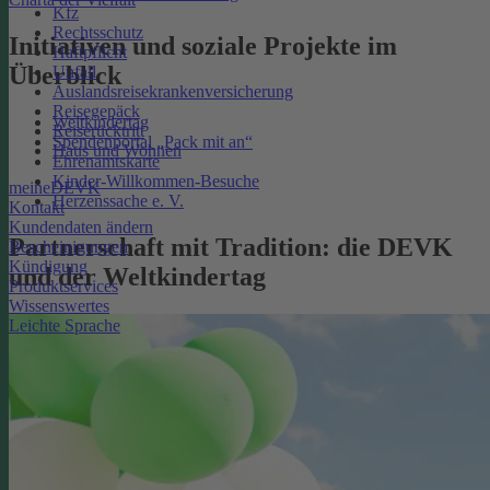
Kfz
Rechtsschutz
Initiativen und soziale Projekte im
Haftpflicht
Überblick
Unfall
Auslandsreisekrankenversicherung
Reisegepäck
Weltkindertag
Reiserücktritt
Spendenportal „Pack mit an“
Haus und Wohnen
Ehrenamtskarte
Kinder-Willkommen-Besuche
meineDEVK
Herzenssache e. V.
Kontakt
Kundendaten ändern
Partnerschaft mit Tradition: die DEVK
Bescheinigungen
Kündigung
und der Weltkindertag
Produktservices
Wissenswertes
Leichte Sprache