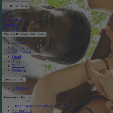
Kfz & Reise
Pkw
E-Auto
Kleinkraftrad
Anhänger
Motorrad
Weitere Kfz-Versicherungen
Wohnwagen
Lieferwagen
Wohnmobil
Quad
Trike
Traktor
Oldtimer
Zusatzschutz
Schutzbrief
Reiseversicherung
Auslandsreisekrankenversicherung
Reisegepäck