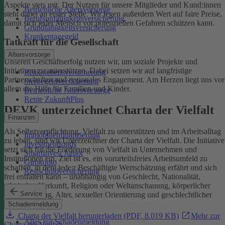
Aspekte stets mit. Der Nutzen für unsere Mitglieder und Kund:innen
Betriebliche Altersvorsorge
steht dabei an erster Stelle.
Wir legen außerdem Wert auf faire Preise,
Berufsunfähigkeitsversicherung
damit sich jeder Mensch vor potenziellen Gefahren schützen kann.
Grundfähigkeitsversicherung
Krankentagegeld
Tatkraft für die Gesellschaft
Altersvorsorge
Unseren Geschäftserfolg nutzen wir, um soziale Projekte und
Initiativen zu unterstützen. Dabei setzen wir auf langfristige
Risikolebensversicherung
Partnerschaften und regionales Engagement. Am Herzen liegt uns vor
Sterbegeldversicherung
allem die Hilfe für Familien und Kinder.
Betriebliche Altersvorsorge
Rente ZukunftPlus
DEVK unterzeichnet Charta der Vielfalt
Finanzen
Als Selbstverpflichtung, Vielfalt zu unterstützen und im Arbeitsalltag
Immobilienfinanzierung
zu leben, sind wir Unterzeichner der Charta der Vielfalt. Die Initiative
Investmentfonds
setzt sich für die Förderung von Vielfalt in Unternehmen und
SmartInvest Junior
Institutionen ein.
Ziel ist es, ein vorurteilsfreies Arbeitsumfeld zu
Girokonto
schaffen, in dem jede:r Beschäftigte Wertschätzung erfährt und sich
Restschuldversicherung
frei entfalten kann – unabhängig von Geschlecht, Nationalität,
ethnischer Herkunft, Religion oder Weltanschauung, körperlicher
Service
Einschränkung, Alter, sexueller Orientierung und geschlechtlicher
Identität.
Schadenmeldung
Charta der Vielfalt herunterladen (PDF, 8.019 KB)
Mehr zur
Alles zur Schadenmeldung
Charta der Vielfalt