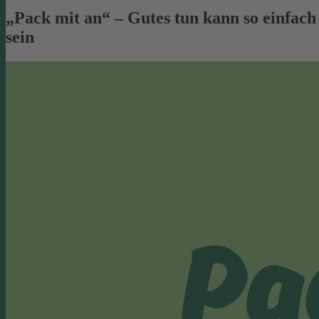
„Pack mit an“ – Gutes tun kann so einfach
sein