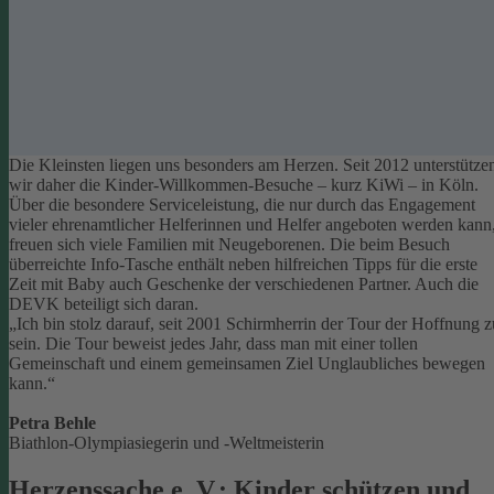
Die Kleinsten liegen uns besonders am Herzen. Seit 2012 unterstütze
wir daher die Kinder-Willkommen-Besuche – kurz KiWi – in Köln.
Über die besondere Serviceleistung, die nur durch das Engagement
vieler ehrenamtlicher Helferinnen und Helfer angeboten werden kann
freuen sich viele Familien mit Neugeborenen.
Die beim Besuch
überreichte Info-Tasche enthält neben hilfreichen Tipps für die erste
Zeit mit Baby auch Geschenke der verschiedenen Partner. Auch die
DEVK beteiligt sich daran.
„Ich bin stolz darauf, seit 2001 Schirmherrin der Tour der Hoffnung z
sein. Die Tour beweist jedes Jahr, dass man mit einer tollen
Gemeinschaft und einem gemeinsamen Ziel Unglaubliches bewegen
kann.“
Petra Behle
Biathlon-Olympiasiegerin und -Weltmeisterin
Herzenssache e. V.: Kinder schützen und