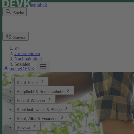
Direkt zum Seiteninhalt
Suche
Service
Unternehmen
Nachhaltigkeit
Soziales
meineDEVK
Kfz & Reise
Haftpflicht & Rechtsschutz
Haus & Wohnen
Krankheit, Unfall & Pflege
Beruf, Alter & Finanzen
Service