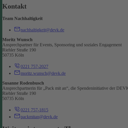
Kontakt
Team Nachhaltigkeit
nachhaltigkeit@devk.de
Moritz Wunsch
Ansprechpartner für Events, Sponsoring und soziales Engagement
Riehler Straße 190
50735 Köln
0221 757-2027
moritz.wunsch@devk.de
Susanne Rodenbusch
Ansprechpartnerin für „Pack mit an“, die Spendeninitiative der DEV
Riehler Straße 190
50735 Köln
0221 757-1815
packmitan@devk.de