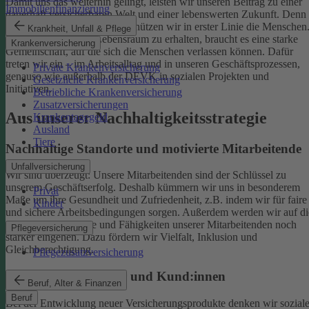
Damit uns das weiterhin gelingt, leisten wir unseren Beitrag zu einer
Immobilienfinanzierung
dauerhaft versicherbaren Welt und einer lebenswerten Zukunft. Denn
schützen wir das Klima, so schützen wir in erster Linie die Menschen
Krankheit, Unfall & Pflege
Um einen gesunden Lebensraum zu erhalten, braucht es eine starke
Krankenversicherung
Gemeinschaft, auf die sich die Menschen verlassen können. Dafür
treten wir ein – im Arbeitsalltag und in unseren Geschäftsprozessen,
Private Krankenversicherung
genauso wie außerhalb der DEVK in sozialen Projekten und
Gesetzliche Krankenversicherung
Initiativen.
Betriebliche Krankenversicherung
Zusatzversicherungen
Aus unserer Nachhaltigkeitsstrategie
Krankentagegeld
Ausland
Tiere
Nachhaltige Standorte und motivierte Mitarbeitende
Unfallversicherung
Wir sind überzeugt: Unsere Mitarbeitenden sind der Schlüssel zu
unserem Geschäftserfolg. Deshalb kümmern wir uns in besonderem
Privat
Maße um ihre Gesundheit und Zufriedenheit, z.B. indem wir für faire
Kinder
und sichere Arbeitsbedingungen sorgen.
Außerdem werden wir auf di
individuellen Talente und Fähigkeiten unserer Mitarbeitenden noch
Pflegeversicherung
stärker eingehen. Dazu fördern wir Vielfalt, Inklusion und
Gleichberechtigung.
Pflegezusatzversicherung
Begeisterte Mitglieder und Kund:innen
Beruf, Alter & Finanzen
Beruf
Bei der Entwicklung neuer Versicherungsprodukte denken wir sozial