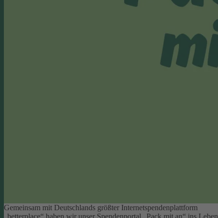
Gemeinsam mit Deutschlands größter Internetspendenplattform
„betterplace“ haben wir unser Spendenportal „Pack mit an“ ins Leben