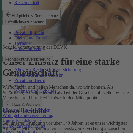
Reiserücktritt
Haftpflicht & Rechtsschutz
Haftpflichtversicherung
Privathaftpflicht
Dienst und Beruf
Tierhalter
Soziale Verantwortung der DEVK
Haus und Bau
Unser Einsatz für eine starke
Rechtsschutzversicherung
Alles zur Rechtsschutzversicherung
Gemeinschaft
Privat, Beruf und Verkehr
Privat und Beruf
Verkehr
Wir schützen und helfen Menschen da, wo wir können. Als
Wohnen und Gebäude
Versicherer, Arbeitgeber und als Teil der Gesellschaft stellen wir die
Menschen und ihre Bedürfnisse in den Mittelpunkt.
Haus & Wohnen
Unser Leitbild
Alles zu Haus & Wohnen
Wohngebäudeversicherung
Hausratversicherung
Seit unserer Gründung vor über 140 Jahren ist es unser wichtigstes
Elementarversicherung
Anliegen, Menschen in allen Lebenslagen zuverlässig abzusichern.
Glasversicherung