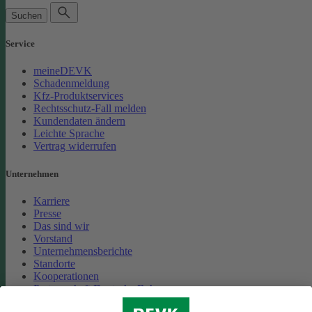
Suchen
Service
meineDEVK
Schadenmeldung
Kfz-Produktservices
Rechtsschutz-Fall melden
Kundendaten ändern
Leichte Sprache
Vertrag widerrufen
Unternehmen
Karriere
Presse
Das sind wir
Vorstand
Unternehmensberichte
Standorte
Kooperationen
Partnerschaft Deutsche Bahn
Nachhaltigkeit