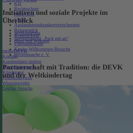
Kfz
Rechtsschutz
Initiativen und soziale Projekte im
Haftpflicht
Überblick
Unfall
Auslandsreisekrankenversicherung
Reisegepäck
Weltkindertag
Reiserücktritt
Spendenportal „Pack mit an“
Haus und Wohnen
Ehrenamtskarte
Kinder-Willkommen-Besuche
meineDEVK
Herzenssache e. V.
Kontakt
Kundendaten ändern
Partnerschaft mit Tradition: die DEVK
Bescheinigungen
Kündigung
und der Weltkindertag
Produktservices
Wissenswertes
Leichte Sprache