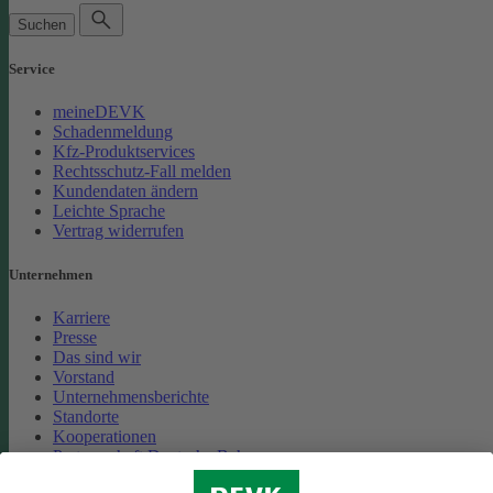
Suchen
Service
meineDEVK
Schadenmeldung
Kfz-Produktservices
Rechtsschutz-Fall melden
Kundendaten ändern
Leichte Sprache
Vertrag widerrufen
Unternehmen
Karriere
Presse
Das sind wir
Vorstand
Unternehmensberichte
Standorte
Kooperationen
Partnerschaft Deutsche Bahn
Nachhaltigkeit