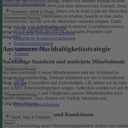
Damit uns das weiterhin gelingt, leisten wir unseren Beitrag zu einer
Immobilienfinanzierung
dauerhaft versicherbaren Welt und einer lebenswerten Zukunft. Denn
schützen wir das Klima, so schützen wir in erster Linie die Menschen
Krankheit, Unfall & Pflege
Um einen gesunden Lebensraum zu erhalten, braucht es eine starke
Krankenversicherung
Gemeinschaft, auf die sich die Menschen verlassen können. Dafür
treten wir ein – im Arbeitsalltag und in unseren Geschäftsprozessen,
Private Krankenversicherung
genauso wie außerhalb der DEVK in sozialen Projekten und
Gesetzliche Krankenversicherung
Initiativen.
Betriebliche Krankenversicherung
Zusatzversicherungen
Aus unserer Nachhaltigkeitsstrategie
Krankentagegeld
Ausland
Tiere
Nachhaltige Standorte und motivierte Mitarbeitende
Unfallversicherung
Wir sind überzeugt: Unsere Mitarbeitenden sind der Schlüssel zu
unserem Geschäftserfolg. Deshalb kümmern wir uns in besonderem
Privat
Maße um ihre Gesundheit und Zufriedenheit, z.B. indem wir für faire
Kinder
und sichere Arbeitsbedingungen sorgen.
Außerdem werden wir auf di
individuellen Talente und Fähigkeiten unserer Mitarbeitenden noch
Pflegeversicherung
stärker eingehen. Dazu fördern wir Vielfalt, Inklusion und
Gleichberechtigung.
Pflegezusatzversicherung
Begeisterte Mitglieder und Kund:innen
Beruf, Alter & Finanzen
Beruf
Bei der Entwicklung neuer Versicherungsprodukte denken wir sozial