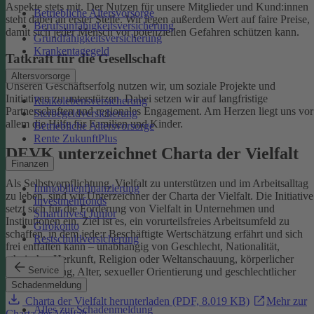
Aspekte stets mit. Der Nutzen für unsere Mitglieder und Kund:innen
Betriebliche Altersvorsorge
steht dabei an erster Stelle.
Wir legen außerdem Wert auf faire Preise,
Berufsunfähigkeitsversicherung
damit sich jeder Mensch vor potenziellen Gefahren schützen kann.
Grundfähigkeitsversicherung
Krankentagegeld
Tatkraft für die Gesellschaft
Altersvorsorge
Unseren Geschäftserfolg nutzen wir, um soziale Projekte und
Initiativen zu unterstützen. Dabei setzen wir auf langfristige
Risikolebensversicherung
Partnerschaften und regionales Engagement. Am Herzen liegt uns vor
Sterbegeldversicherung
allem die Hilfe für Familien und Kinder.
Betriebliche Altersvorsorge
Rente ZukunftPlus
DEVK unterzeichnet Charta der Vielfalt
Finanzen
Als Selbstverpflichtung, Vielfalt zu unterstützen und im Arbeitsalltag
Immobilienfinanzierung
zu leben, sind wir Unterzeichner der Charta der Vielfalt. Die Initiative
Investmentfonds
setzt sich für die Förderung von Vielfalt in Unternehmen und
SmartInvest Junior
Institutionen ein.
Ziel ist es, ein vorurteilsfreies Arbeitsumfeld zu
Girokonto
schaffen, in dem jede:r Beschäftigte Wertschätzung erfährt und sich
Restschuldversicherung
frei entfalten kann – unabhängig von Geschlecht, Nationalität,
ethnischer Herkunft, Religion oder Weltanschauung, körperlicher
Service
Einschränkung, Alter, sexueller Orientierung und geschlechtlicher
Identität.
Schadenmeldung
Charta der Vielfalt herunterladen (PDF, 8.019 KB)
Mehr zur
Alles zur Schadenmeldung
Charta der Vielfalt