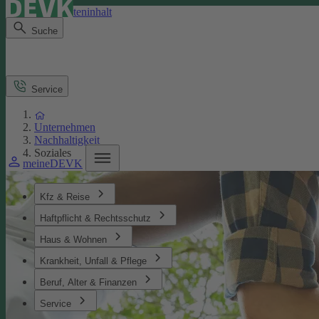
Direkt zum Seiteninhalt
Suche
Service
Unternehmen
Nachhaltigkeit
Soziales
meineDEVK
Kfz & Reise
Haftpflicht & Rechtsschutz
Haus & Wohnen
Krankheit, Unfall & Pflege
Beruf, Alter & Finanzen
Service