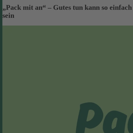
„Pack mit an“ – Gutes tun kann so einfach
sein