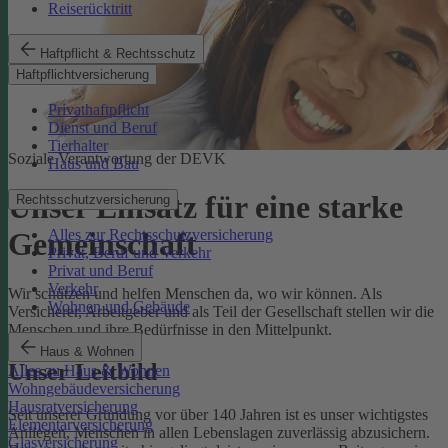
Reiserücktritt
Haftpflicht & Rechtsschutz
Haftpflichtversicherung
Privathaftpflicht
Dienst und Beruf
Tierhalter
Soziale Verantwortung der DEVK
Haus und Bau
Unser Einsatz für eine starke
Rechtsschutzversicherung
Alles zur Rechtsschutzversicherung
Gemeinschaft
Privat, Beruf und Verkehr
Privat und Beruf
Verkehr
Wir schützen und helfen Menschen da, wo wir können. Als
Wohnen und Gebäude
Versicherer, Arbeitgeber und als Teil der Gesellschaft stellen wir die
Menschen und ihre Bedürfnisse in den Mittelpunkt.
Haus & Wohnen
Unser Leitbild
Alles zu Haus & Wohnen
Wohngebäudeversicherung
Hausratversicherung
Seit unserer Gründung vor über 140 Jahren ist es unser wichtigstes
Elementarversicherung
Anliegen, Menschen in allen Lebenslagen zuverlässig abzusichern.
Glasversicherung