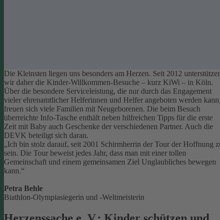
Die Kleinsten liegen uns besonders am Herzen. Seit 2012 unterstütze
wir daher die Kinder-Willkommen-Besuche – kurz KiWi – in Köln.
Über die besondere Serviceleistung, die nur durch das Engagement
vieler ehrenamtlicher Helferinnen und Helfer angeboten werden kann
freuen sich viele Familien mit Neugeborenen.
Die beim Besuch
überreichte Info-Tasche enthält neben hilfreichen Tipps für die erste
Zeit mit Baby auch Geschenke der verschiedenen Partner. Auch die
DEVK beteiligt sich daran.
„Ich bin stolz darauf, seit 2001 Schirmherrin der Tour der Hoffnung z
sein. Die Tour beweist jedes Jahr, dass man mit einer tollen
Gemeinschaft und einem gemeinsamen Ziel Unglaubliches bewegen
kann.“
Petra Behle
Biathlon-Olympiasiegerin und -Weltmeisterin
Herzenssache e. V.: Kinder schützen und