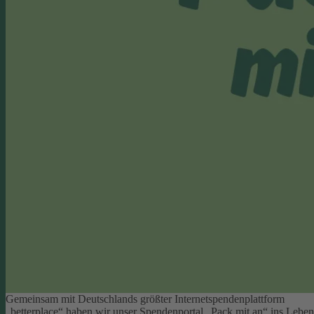
Gemeinsam mit Deutschlands größter Internetspendenplattform
„betterplace“ haben wir unser Spendenportal „Pack mit an“ ins Leben