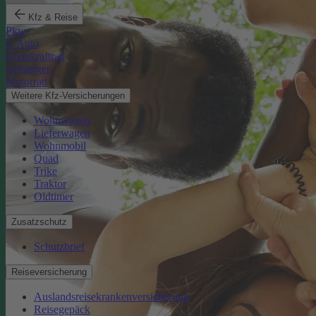
Kfz & Reise
Pkw
E-Auto
Kleinkraftrad
Anhänger
Motorrad
Weitere Kfz-Versicherungen
Wohnwagen
Lieferwagen
Wohnmobil
Quad
Trike
Traktor
Oldtimer
Zusatzschutz
Schutzbrief
Reiseversicherung
Auslandsreisekrankenversicherung
Reisegepäck