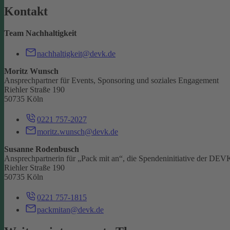
Kontakt
Team Nachhaltigkeit
nachhaltigkeit@devk.de
Moritz Wunsch
Ansprechpartner für Events, Sponsoring und soziales Engagement
Riehler Straße 190
50735 Köln
0221 757-2027
moritz.wunsch@devk.de
Susanne Rodenbusch
Ansprechpartnerin für „Pack mit an“, die Spendeninitiative der DEV
Riehler Straße 190
50735 Köln
0221 757-1815
packmitan@devk.de