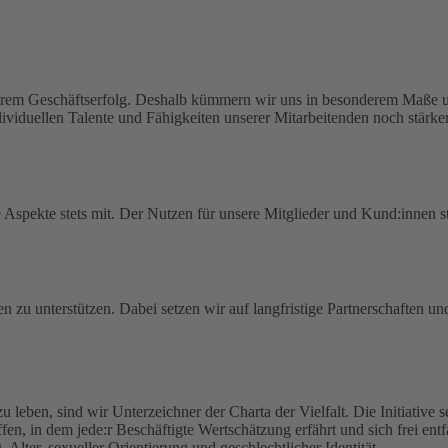
serem Geschäftserfolg. Deshalb kümmern wir uns in besonderem Maße um
viduellen Talente und Fähigkeiten unserer Mitarbeitenden noch stärker
spekte stets mit. Der Nutzen für unsere Mitglieder und Kund:innen ste
en zu unterstützen. Dabei setzen wir auf langfristige Partnerschaften u
zu leben, sind wir Unterzeichner der Charta der Vielfalt. Die Initiative
haffen, in dem jede:r Beschäftigte Wertschätzung erfährt und sich frei en
lter, sexueller Orientierung und geschlechtlicher Identität.