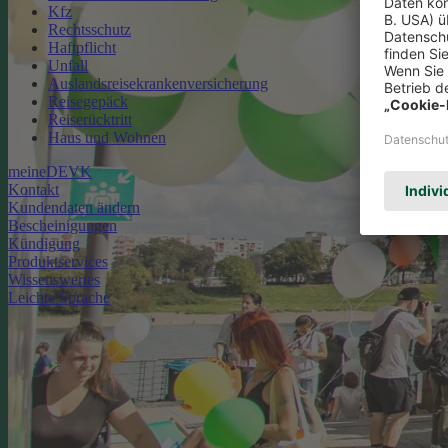
Kfz
Rechtsschutz
Haftpflicht
Unfall
Auslandsreisekrankenversicherung
Reisegepäck
Reiserücktritt
Haus und Wohnen
meineDEVK
Kontakt
Kundendaten ändern
Bescheinigungen
Kündigung
Produktservices
Wissenswertes
Leichte Sprache