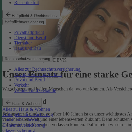
Reiserücktritt
Haftpflicht & Rechtsschutz
Haftpflichtversicherung
Privathaftpflicht
Dienst und Beruf
Tierhalter
Haus und Bau
Rechtsschutzversicherung
Soziale Verantwortung der DEVK
Alles zur Rechtsschutzversicherung
Unser Einsatz für eine starke G
Privat, Beruf und Verkehr
Privat und Beruf
Verkehr
Wir schützen und helfen Menschen da, wo wir können. Als Versicherer,
Wohnen und Gebäude
Unser Leitbild
Haus & Wohnen
Alles zu Haus & Wohnen
Seit unserer Gründung vor über 140 Jahren ist es unser wichtigstes 
Wohngebäudeversicherung
versicherbaren Welt und einer lebenswerten Zukunft. Denn schützen w
Hausratversicherung
auf die sich die Menschen verlassen können. Dafür treten wir ein – i
Elementarversicherung
Glasversicherung