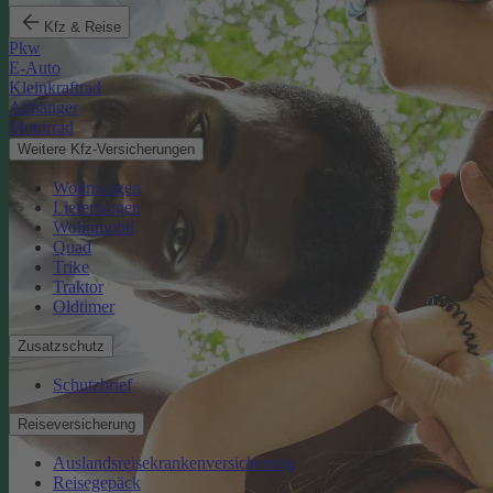
Kfz & Reise
Pkw
E-Auto
Kleinkraftrad
Anhänger
Motorrad
Weitere Kfz-Versicherungen
Wohnwagen
Lieferwagen
Wohnmobil
Quad
Trike
Traktor
Oldtimer
Zusatzschutz
Schutzbrief
Reiseversicherung
Auslandsreisekrankenversicherung
Reisegepäck