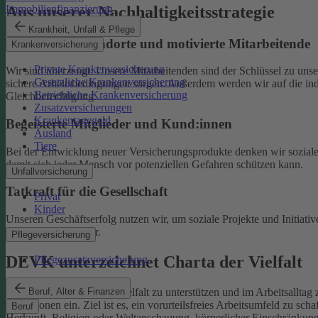
Aus unserer Nachhaltigkeitsstrategie
Immobilienfinanzierung
Krankheit, Unfall & Pflege
Nachhaltige Standorte und motivierte Mitarbeitende
Krankenversicherung
Private Krankenversicherung
Wir sind überzeugt: Unsere Mitarbeitenden sind der Schlüssel zu un
Gesetzliche Krankenversicherung
sichere Arbeitsbedingungen sorgen.
Außerdem werden wir auf die indi
Betriebliche Krankenversicherung
Gleichberechtigung.
Zusatzversicherungen
Krankentagegeld
Begeisterte Mitglieder und Kund:innen
Ausland
Tiere
Bei der Entwicklung neuer Versicherungsprodukte denken wir soziale A
damit sich jeder Mensch vor potenziellen Gefahren schützen kann.
Unfallversicherung
Tatkraft für die Gesellschaft
Privat
Kinder
Unseren Geschäftserfolg nutzen wir, um soziale Projekte und Initiativ
Familien und Kinder.
Pflegeversicherung
DEVK unterzeichnet Charta der Vielfalt
Pflegezusatzversicherung
Beruf, Alter & Finanzen
Als Selbstverpflichtung, Vielfalt zu unterstützen und im Arbeitsalltag 
Institutionen ein.
Ziel ist es, ein vorurteilsfreies Arbeitsumfeld zu sc
Beruf
Herkunft, Religion oder Weltanschauung, körperlicher Einschränkung, A