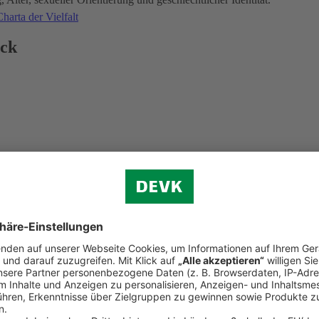
harta der Vielfalt
ick
d der Weltkindertag