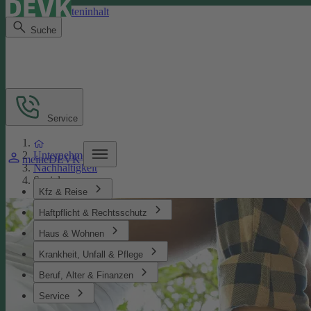
Direkt zum Seiteninhalt
Suche
Service
Unternehmen
meineDEVK
Nachhaltigkeit
Soziales
Kfz & Reise
Haftpflicht & Rechtsschutz
Haus & Wohnen
Krankheit, Unfall & Pflege
Beruf, Alter & Finanzen
Service