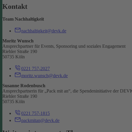
Kontakt
Team Nachhaltigkeit
nachhaltigkeit@devk.de
Moritz Wunsch
Ansprechpartner für Events, Sponsoring und soziales Engagement
Riehler Straße 190
50735 Köln
0221 757-2027
moritz.wunsch@devk.de
Susanne Rodenbusch
Ansprechpartnerin für „Pack mit an“, die Spendeninitiative der DEV
Riehler Straße 190
50735 Köln
0221 757-1815
packmitan@devk.de