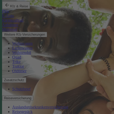
Kfz & Reise
Pkw
E-Auto
Kleinkraftrad
Anhänger
Motorrad
Weitere Kfz-Versicherungen
Wohnwagen
Lieferwagen
Wohnmobil
Quad
Trike
Traktor
Oldtimer
Zusatzschutz
Schutzbrief
Reiseversicherung
Auslandsreisekrankenversicherung
Reisegepäck