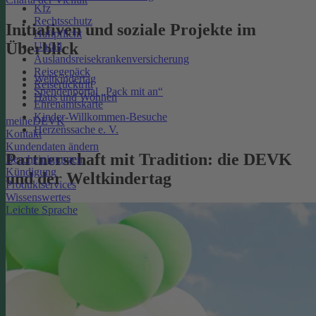
Kfz
Rechtsschutz
Initiativen und soziale Projekte im
Haftpflicht
Überblick
Unfall
Auslandsreisekrankenversicherung
Reisegepäck
Weltkindertag
Reiserücktritt
Spendenportal „Pack mit an“
Haus und Wohnen
Ehrenamtskarte
Kinder-Willkommen-Besuche
meineDEVK
Herzenssache e. V.
Kontakt
Kundendaten ändern
Partnerschaft mit Tradition: die DEVK
Bescheinigungen
Kündigung
und der Weltkindertag
Produktservices
Wissenswertes
Leichte Sprache