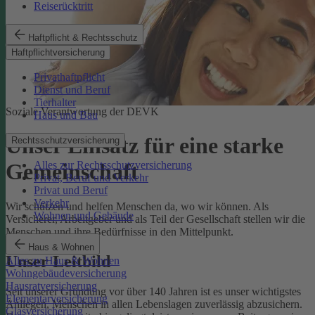
Reiserücktritt
Haftpflicht & Rechtsschutz
Haftpflichtversicherung
Privathaftpflicht
Dienst und Beruf
Tierhalter
Soziale Verantwortung der DEVK
Haus und Bau
Unser Einsatz für eine starke
Rechtsschutzversicherung
Alles zur Rechtsschutzversicherung
Gemeinschaft
Privat, Beruf und Verkehr
Privat und Beruf
Verkehr
Wir schützen und helfen Menschen da, wo wir können. Als
Wohnen und Gebäude
Versicherer, Arbeitgeber und als Teil der Gesellschaft stellen wir die
Menschen und ihre Bedürfnisse in den Mittelpunkt.
Haus & Wohnen
Unser Leitbild
Alles zu Haus & Wohnen
Wohngebäudeversicherung
Hausratversicherung
Seit unserer Gründung vor über 140 Jahren ist es unser wichtigstes
Elementarversicherung
Anliegen, Menschen in allen Lebenslagen zuverlässig abzusichern.
Glasversicherung