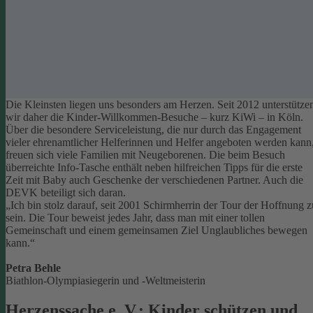
Die Kleinsten liegen uns besonders am Herzen. Seit 2012 unterstütze
wir daher die Kinder-Willkommen-Besuche – kurz KiWi – in Köln.
Über die besondere Serviceleistung, die nur durch das Engagement
vieler ehrenamtlicher Helferinnen und Helfer angeboten werden kann
freuen sich viele Familien mit Neugeborenen.
Die beim Besuch
überreichte Info-Tasche enthält neben hilfreichen Tipps für die erste
Zeit mit Baby auch Geschenke der verschiedenen Partner. Auch die
DEVK beteiligt sich daran.
„Ich bin stolz darauf, seit 2001 Schirmherrin der Tour der Hoffnung z
sein. Die Tour beweist jedes Jahr, dass man mit einer tollen
Gemeinschaft und einem gemeinsamen Ziel Unglaubliches bewegen
kann.“
Petra Behle
Biathlon-Olympiasiegerin und -Weltmeisterin
Herzenssache e. V.: Kinder schützen und