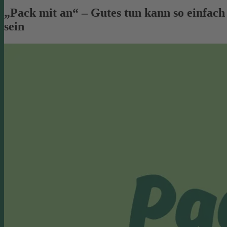
„Pack mit an“ – Gutes tun kann so einfach
sein