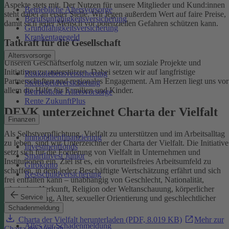
Aspekte stets mit. Der Nutzen für unsere Mitglieder und Kund:innen
Betriebliche Altersvorsorge
steht dabei an erster Stelle.
Wir legen außerdem Wert auf faire Preise,
Berufsunfähigkeitsversicherung
damit sich jeder Mensch vor potenziellen Gefahren schützen kann.
Grundfähigkeitsversicherung
Krankentagegeld
Tatkraft für die Gesellschaft
Altersvorsorge
Unseren Geschäftserfolg nutzen wir, um soziale Projekte und
Initiativen zu unterstützen. Dabei setzen wir auf langfristige
Risikolebensversicherung
Partnerschaften und regionales Engagement. Am Herzen liegt uns vor
Sterbegeldversicherung
allem die Hilfe für Familien und Kinder.
Betriebliche Altersvorsorge
Rente ZukunftPlus
DEVK unterzeichnet Charta der Vielfalt
Finanzen
Als Selbstverpflichtung, Vielfalt zu unterstützen und im Arbeitsalltag
Immobilienfinanzierung
zu leben, sind wir Unterzeichner der Charta der Vielfalt. Die Initiative
Investmentfonds
setzt sich für die Förderung von Vielfalt in Unternehmen und
SmartInvest Junior
Institutionen ein.
Ziel ist es, ein vorurteilsfreies Arbeitsumfeld zu
Girokonto
schaffen, in dem jede:r Beschäftigte Wertschätzung erfährt und sich
Restschuldversicherung
frei entfalten kann – unabhängig von Geschlecht, Nationalität,
ethnischer Herkunft, Religion oder Weltanschauung, körperlicher
Service
Einschränkung, Alter, sexueller Orientierung und geschlechtlicher
Identität.
Schadenmeldung
Charta der Vielfalt herunterladen (PDF, 8.019 KB)
Mehr zur
Alles zur Schadenmeldung
Charta der Vielfalt