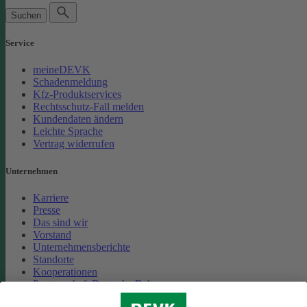
Suchen
Service
meineDEVK
Schadenmeldung
Kfz-Produktservices
Rechtsschutz-Fall melden
Kundendaten ändern
Leichte Sprache
Vertrag widerrufen
Unternehmen
Karriere
Presse
Das sind wir
Vorstand
Unternehmensberichte
Standorte
Kooperationen
Partnerschaft Deutsche Bahn
Nachhaltigkeit