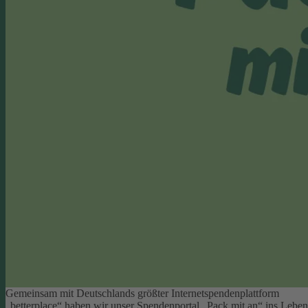
Gemeinsam mit Deutschlands größter Internetspendenplattform
„betterplace“ haben wir unser Spendenportal „Pack mit an“ ins Leben