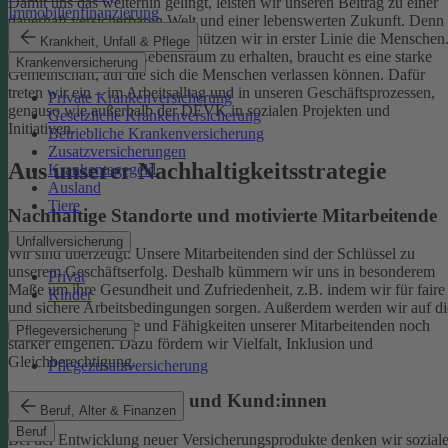
Damit uns das weiterhin gelingt, leisten wir unseren Beitrag zu einer
Immobilienfinanzierung
dauerhaft versicherbaren Welt und einer lebenswerten Zukunft. Denn
schützen wir das Klima, so schützen wir in erster Linie die Menschen
Krankheit, Unfall & Pflege
Um einen gesunden Lebensraum zu erhalten, braucht es eine starke
Krankenversicherung
Gemeinschaft, auf die sich die Menschen verlassen können. Dafür
treten wir ein – im Arbeitsalltag und in unseren Geschäftsprozessen,
Private Krankenversicherung
genauso wie außerhalb der DEVK in sozialen Projekten und
Gesetzliche Krankenversicherung
Initiativen.
Betriebliche Krankenversicherung
Zusatzversicherungen
Aus unserer Nachhaltigkeitsstrategie
Krankentagegeld
Ausland
Tiere
Nachhaltige Standorte und motivierte Mitarbeitende
Unfallversicherung
Wir sind überzeugt: Unsere Mitarbeitenden sind der Schlüssel zu
unserem Geschäftserfolg. Deshalb kümmern wir uns in besonderem
Privat
Maße um ihre Gesundheit und Zufriedenheit, z.B. indem wir für faire
Kinder
und sichere Arbeitsbedingungen sorgen.
Außerdem werden wir auf di
individuellen Talente und Fähigkeiten unserer Mitarbeitenden noch
Pflegeversicherung
stärker eingehen. Dazu fördern wir Vielfalt, Inklusion und
Gleichberechtigung.
Pflegezusatzversicherung
Begeisterte Mitglieder und Kund:innen
Beruf, Alter & Finanzen
Beruf
Bei der Entwicklung neuer Versicherungsprodukte denken wir sozial