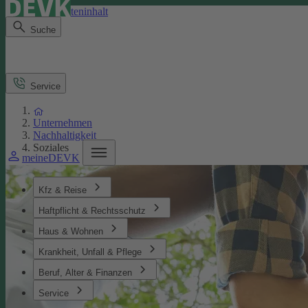
Direkt zum Seiteninhalt
Suche
Service
Unternehmen
Nachhaltigkeit
Soziales
meineDEVK
Kfz & Reise
Haftpflicht & Rechtsschutz
Haus & Wohnen
Krankheit, Unfall & Pflege
Beruf, Alter & Finanzen
Service