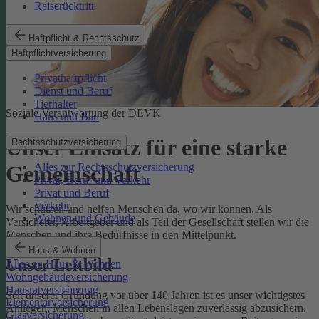
Reiserücktritt
Haftpflicht & Rechtsschutz
Haftpflichtversicherung
Privathaftpflicht
Dienst und Beruf
Tierhalter
Soziale Verantwortung der DEVK
Haus und Bau
Unser Einsatz für eine starke
Rechtsschutzversicherung
Alles zur Rechtsschutzversicherung
Gemeinschaft
Privat, Beruf und Verkehr
Privat und Beruf
Verkehr
Wir schützen und helfen Menschen da, wo wir können. Als
Wohnen und Gebäude
Versicherer, Arbeitgeber und als Teil der Gesellschaft stellen wir die
Menschen und ihre Bedürfnisse in den Mittelpunkt.
Haus & Wohnen
Unser Leitbild
Alles zu Haus & Wohnen
Wohngebäudeversicherung
Hausratversicherung
Seit unserer Gründung vor über 140 Jahren ist es unser wichtigstes
Elementarversicherung
Anliegen, Menschen in allen Lebenslagen zuverlässig abzusichern.
Glasversicherung