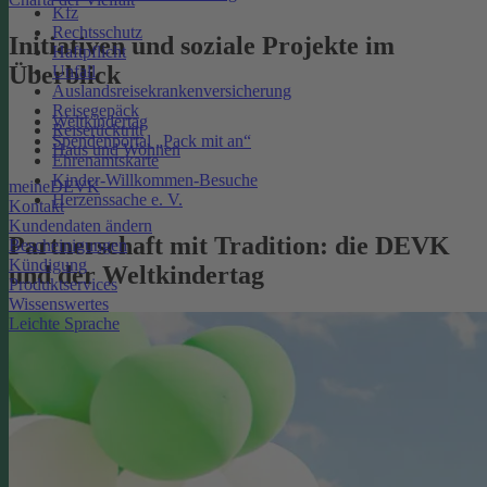
Kfz
Rechtsschutz
Initiativen und soziale Projekte im
Haftpflicht
Überblick
Unfall
Auslandsreisekrankenversicherung
Reisegepäck
Weltkindertag
Reiserücktritt
Spendenportal „Pack mit an“
Haus und Wohnen
Ehrenamtskarte
Kinder-Willkommen-Besuche
meineDEVK
Herzenssache e. V.
Kontakt
Kundendaten ändern
Partnerschaft mit Tradition: die DEVK
Bescheinigungen
Kündigung
und der Weltkindertag
Produktservices
Wissenswertes
Leichte Sprache