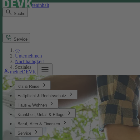
Direkt zum Seiteninhalt
Suche
Service
Unternehmen
Nachhaltigkeit
Soziales
meineDEVK
Kfz & Reise
Haftpflicht & Rechtsschutz
Haus & Wohnen
Krankheit, Unfall & Pflege
Beruf, Alter & Finanzen
Service