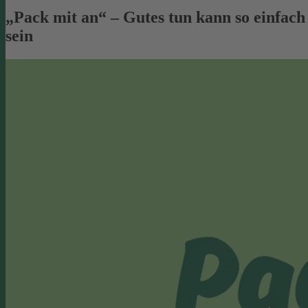
„Pack mit an“ – Gutes tun kann so einfach
sein