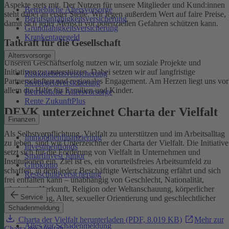
Aspekte stets mit. Der Nutzen für unsere Mitglieder und Kund:innen
Betriebliche Altersvorsorge
steht dabei an erster Stelle.
Wir legen außerdem Wert auf faire Preise,
Berufsunfähigkeitsversicherung
damit sich jeder Mensch vor potenziellen Gefahren schützen kann.
Grundfähigkeitsversicherung
Krankentagegeld
Tatkraft für die Gesellschaft
Altersvorsorge
Unseren Geschäftserfolg nutzen wir, um soziale Projekte und
Initiativen zu unterstützen. Dabei setzen wir auf langfristige
Risikolebensversicherung
Partnerschaften und regionales Engagement. Am Herzen liegt uns vor
Sterbegeldversicherung
allem die Hilfe für Familien und Kinder.
Betriebliche Altersvorsorge
Rente ZukunftPlus
DEVK unterzeichnet Charta der Vielfalt
Finanzen
Als Selbstverpflichtung, Vielfalt zu unterstützen und im Arbeitsalltag
Immobilienfinanzierung
zu leben, sind wir Unterzeichner der Charta der Vielfalt. Die Initiative
Investmentfonds
setzt sich für die Förderung von Vielfalt in Unternehmen und
SmartInvest Junior
Institutionen ein.
Ziel ist es, ein vorurteilsfreies Arbeitsumfeld zu
Girokonto
schaffen, in dem jede:r Beschäftigte Wertschätzung erfährt und sich
Restschuldversicherung
frei entfalten kann – unabhängig von Geschlecht, Nationalität,
ethnischer Herkunft, Religion oder Weltanschauung, körperlicher
Service
Einschränkung, Alter, sexueller Orientierung und geschlechtlicher
Identität.
Schadenmeldung
Charta der Vielfalt herunterladen (PDF, 8.019 KB)
Mehr zur
Alles zur Schadenmeldung
Charta der Vielfalt