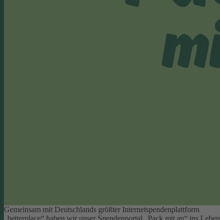
Gemeinsam mit Deutschlands größter Internetspendenplattform
„betterplace“ haben wir unser Spendenportal „Pack mit an“ ins Leben