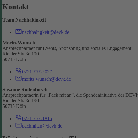
Kontakt
Team Nachhaltigkeit
nachhaltigkeit@devk.de
Moritz Wunsch
Ansprechpartner für Events, Sponsoring und soziales Engagement
Riehler Straße 190
50735 Köln
0221 757-2027
moritz.wunsch@devk.de
Susanne Rodenbusch
Ansprechpartnerin für „Pack mit an“, die Spendeninitiative der DEV
Riehler Straße 190
50735 Köln
0221 757-1815
packmitan@devk.de