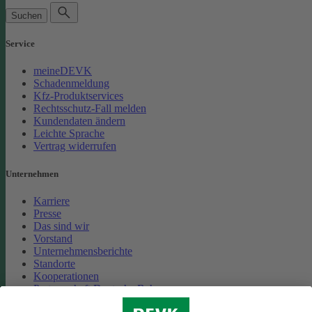
Suchen
Service
meineDEVK
Schadenmeldung
Kfz-Produktservices
Rechtsschutz-Fall melden
Kundendaten ändern
Leichte Sprache
Vertrag widerrufen
Unternehmen
Karriere
Presse
Das sind wir
Vorstand
Unternehmensberichte
Standorte
Kooperationen
Partnerschaft Deutsche Bahn
Nachhaltigkeit