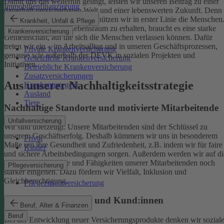
Damit uns das weiterhin gelingt, leisten wir unseren Beitrag zu einer
Immobilienfinanzierung
dauerhaft versicherbaren Welt und einer lebenswerten Zukunft. Denn
schützen wir das Klima, so schützen wir in erster Linie die Menschen
Krankheit, Unfall & Pflege
Um einen gesunden Lebensraum zu erhalten, braucht es eine starke
Krankenversicherung
Gemeinschaft, auf die sich die Menschen verlassen können. Dafür
treten wir ein – im Arbeitsalltag und in unseren Geschäftsprozessen,
Private Krankenversicherung
genauso wie außerhalb der DEVK in sozialen Projekten und
Gesetzliche Krankenversicherung
Initiativen.
Betriebliche Krankenversicherung
Zusatzversicherungen
Aus unserer Nachhaltigkeitsstrategie
Krankentagegeld
Ausland
Tiere
Nachhaltige Standorte und motivierte Mitarbeitende
Unfallversicherung
Wir sind überzeugt: Unsere Mitarbeitenden sind der Schlüssel zu
unserem Geschäftserfolg. Deshalb kümmern wir uns in besonderem
Privat
Maße um ihre Gesundheit und Zufriedenheit, z.B. indem wir für faire
Kinder
und sichere Arbeitsbedingungen sorgen.
Außerdem werden wir auf di
individuellen Talente und Fähigkeiten unserer Mitarbeitenden noch
Pflegeversicherung
stärker eingehen. Dazu fördern wir Vielfalt, Inklusion und
Gleichberechtigung.
Pflegezusatzversicherung
Begeisterte Mitglieder und Kund:innen
Beruf, Alter & Finanzen
Beruf
Bei der Entwicklung neuer Versicherungsprodukte denken wir sozial