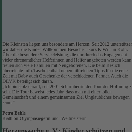
Die Kleinsten liegen uns besonders am Herzen. Seit 2012 unterstütze
wir daher die Kinder-Willkommen-Besuche – kurz KiWi – in Köln.
Über die besondere Serviceleistung, die nur durch das Engagement
vieler ehrenamtlicher Helferinnen und Helfer angeboten werden kann
freuen sich viele Familien mit Neugeborenen.
Die beim Besuch
überreichte Info-Tasche enthält neben hilfreichen Tipps für die erste
Zeit mit Baby auch Geschenke der verschiedenen Partner. Auch die
DEVK beteiligt sich daran.
„Ich bin stolz darauf, seit 2001 Schirmherrin der Tour der Hoffnung z
sein. Die Tour beweist jedes Jahr, dass man mit einer tollen
Gemeinschaft und einem gemeinsamen Ziel Unglaubliches bewegen
kann.“
Petra Behle
Biathlon-Olympiasiegerin und -Weltmeisterin
Herzenssache e. V.: Kinder schützen und