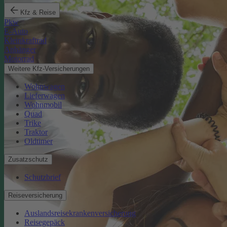
Kfz & Reise
Pkw
E-Auto
Kleinkraftrad
Anhänger
Motorrad
Weitere Kfz-Versicherungen
Wohnwagen
Lieferwagen
Wohnmobil
Quad
Trike
Traktor
Oldtimer
Zusatzschutz
Schutzbrief
Reiseversicherung
Auslandsreisekrankenversicherung
Reisegepäck