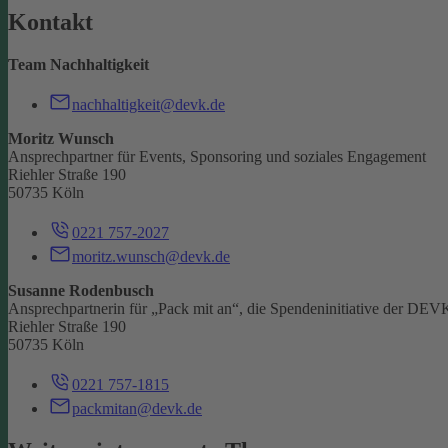
Kontakt
Team Nachhaltigkeit
nachhaltigkeit@devk.de
Moritz Wunsch
Ansprechpartner für Events, Sponsoring und soziales Engagement
Riehler Straße 190
50735 Köln
0221 757-2027
moritz.wunsch@devk.de
Susanne Rodenbusch
Ansprechpartnerin für „Pack mit an“, die Spendeninitiative der DEV
Riehler Straße 190
50735 Köln
0221 757-1815
packmitan@devk.de