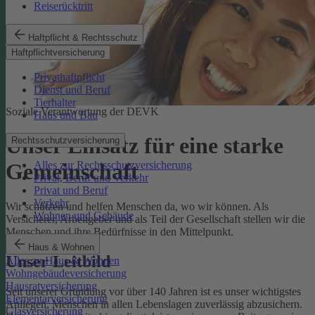
Reiserücktritt
Haftpflicht & Rechtsschutz
Haftpflichtversicherung
Privathaftpflicht
Dienst und Beruf
Tierhalter
Soziale Verantwortung der DEVK
Haus und Bau
Unser Einsatz für eine starke
Rechtsschutzversicherung
Alles zur Rechtsschutzversicherung
Gemeinschaft
Privat, Beruf und Verkehr
Privat und Beruf
Verkehr
Wir schützen und helfen Menschen da, wo wir können. Als
Wohnen und Gebäude
Versicherer, Arbeitgeber und als Teil der Gesellschaft stellen wir die
Menschen und ihre Bedürfnisse in den Mittelpunkt.
Haus & Wohnen
Unser Leitbild
Alles zu Haus & Wohnen
Wohngebäudeversicherung
Hausratversicherung
Seit unserer Gründung vor über 140 Jahren ist es unser wichtigstes
Elementarversicherung
Anliegen, Menschen in allen Lebenslagen zuverlässig abzusichern.
Glasversicherung