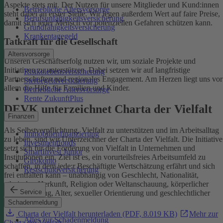
Aspekte stets mit. Der Nutzen für unsere Mitglieder und Kund:innen
Betriebliche Altersvorsorge
steht dabei an erster Stelle.
Wir legen außerdem Wert auf faire Preise,
Berufsunfähigkeitsversicherung
damit sich jeder Mensch vor potenziellen Gefahren schützen kann.
Grundfähigkeitsversicherung
Krankentagegeld
Tatkraft für die Gesellschaft
Altersvorsorge
Unseren Geschäftserfolg nutzen wir, um soziale Projekte und
Initiativen zu unterstützen. Dabei setzen wir auf langfristige
Risikolebensversicherung
Partnerschaften und regionales Engagement. Am Herzen liegt uns vor
Sterbegeldversicherung
allem die Hilfe für Familien und Kinder.
Betriebliche Altersvorsorge
Rente ZukunftPlus
DEVK unterzeichnet Charta der Vielfalt
Finanzen
Als Selbstverpflichtung, Vielfalt zu unterstützen und im Arbeitsalltag
Immobilienfinanzierung
zu leben, sind wir Unterzeichner der Charta der Vielfalt. Die Initiative
Investmentfonds
setzt sich für die Förderung von Vielfalt in Unternehmen und
SmartInvest Junior
Institutionen ein.
Ziel ist es, ein vorurteilsfreies Arbeitsumfeld zu
Girokonto
schaffen, in dem jede:r Beschäftigte Wertschätzung erfährt und sich
Restschuldversicherung
frei entfalten kann – unabhängig von Geschlecht, Nationalität,
ethnischer Herkunft, Religion oder Weltanschauung, körperlicher
Service
Einschränkung, Alter, sexueller Orientierung und geschlechtlicher
Identität.
Schadenmeldung
Charta der Vielfalt herunterladen (PDF, 8.019 KB)
Mehr zur
Alles zur Schadenmeldung
Charta der Vielfalt