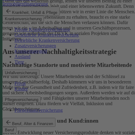
Damit uns das weiterhin gelingt, leisten wir unseren Beitrag zu einer
Immobilienfinanzierung
dauerhaft versicherbaren Welt und einer lebenswerten Zukunft. Denn
schützen wir das Klima, so schützen wir in erster Linie die Menschen
Krankheit, Unfall & Pflege
Um einen gesunden Lebensraum zu erhalten, braucht es eine starke
Krankenversicherung
Gemeinschaft, auf die sich die Menschen verlassen können. Dafür
treten wir ein – im Arbeitsalltag und in unseren Geschäftsprozessen,
Private Krankenversicherung
genauso wie außerhalb der DEVK in sozialen Projekten und
Gesetzliche Krankenversicherung
Initiativen.
Betriebliche Krankenversicherung
Zusatzversicherungen
Aus unserer Nachhaltigkeitsstrategie
Krankentagegeld
Ausland
Tiere
Nachhaltige Standorte und motivierte Mitarbeitende
Unfallversicherung
Wir sind überzeugt: Unsere Mitarbeitenden sind der Schlüssel zu
unserem Geschäftserfolg. Deshalb kümmern wir uns in besonderem
Privat
Maße um ihre Gesundheit und Zufriedenheit, z.B. indem wir für faire
Kinder
und sichere Arbeitsbedingungen sorgen.
Außerdem werden wir auf di
individuellen Talente und Fähigkeiten unserer Mitarbeitenden noch
Pflegeversicherung
stärker eingehen. Dazu fördern wir Vielfalt, Inklusion und
Gleichberechtigung.
Pflegezusatzversicherung
Begeisterte Mitglieder und Kund:innen
Beruf, Alter & Finanzen
Beruf
Bei der Entwicklung neuer Versicherungsprodukte denken wir sozial