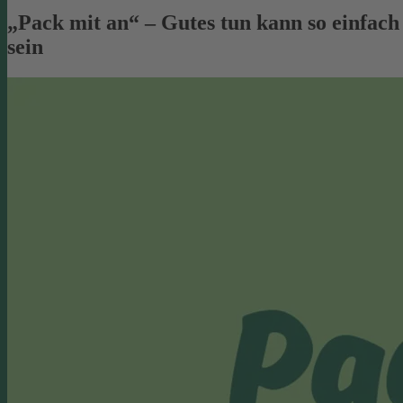
„Pack mit an“ – Gutes tun kann so einfach
sein