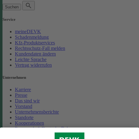
Suchen
Service
meineDEVK
Schadenmeldung
Kfz-Produktservices
Rechtsschutz-Fall melden
Kundendaten ändern
Leichte Sprache
Vertrag widerrufen
Unternehmen
Karriere
Presse
Das sind wir
Vorstand
Unternehmensberichte
Standorte
Kooperationen
Partnerschaft Deutsche Bahn
Nachhaltigkeit