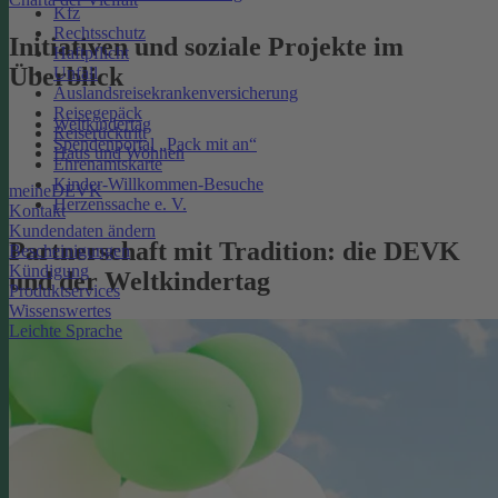
Kfz
Rechtsschutz
Initiativen und soziale Projekte im
Haftpflicht
Überblick
Unfall
Auslandsreisekrankenversicherung
Reisegepäck
Weltkindertag
Reiserücktritt
Spendenportal „Pack mit an“
Haus und Wohnen
Ehrenamtskarte
Kinder-Willkommen-Besuche
meineDEVK
Herzenssache e. V.
Kontakt
Kundendaten ändern
Partnerschaft mit Tradition: die DEVK
Bescheinigungen
Kündigung
und der Weltkindertag
Produktservices
Wissenswertes
Leichte Sprache