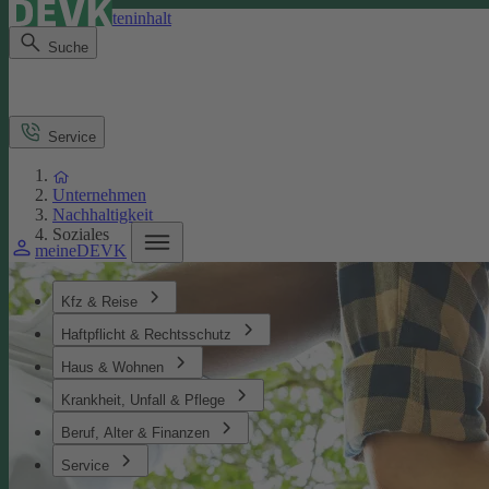
Direkt zum Seiteninhalt
Suche
Service
Unternehmen
Nachhaltigkeit
Soziales
meineDEVK
Kfz & Reise
Haftpflicht & Rechtsschutz
Haus & Wohnen
Krankheit, Unfall & Pflege
Beruf, Alter & Finanzen
Service