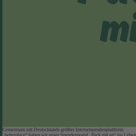
Gemeinsam mit Deutschlands größter Internetspendenplattform
„betterplace“ haben wir unser Spendenportal „Pack mit an“ ins Leben