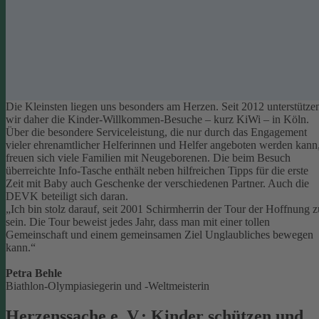
Die Kleinsten liegen uns besonders am Herzen. Seit 2012 unterstütze
wir daher die Kinder-Willkommen-Besuche – kurz KiWi – in Köln.
Über die besondere Serviceleistung, die nur durch das Engagement
vieler ehrenamtlicher Helferinnen und Helfer angeboten werden kann
freuen sich viele Familien mit Neugeborenen.
Die beim Besuch
überreichte Info-Tasche enthält neben hilfreichen Tipps für die erste
Zeit mit Baby auch Geschenke der verschiedenen Partner. Auch die
DEVK beteiligt sich daran.
„Ich bin stolz darauf, seit 2001 Schirmherrin der Tour der Hoffnung z
sein. Die Tour beweist jedes Jahr, dass man mit einer tollen
Gemeinschaft und einem gemeinsamen Ziel Unglaubliches bewegen
kann.“
Petra Behle
Biathlon-Olympiasiegerin und -Weltmeisterin
Herzenssache e. V.: Kinder schützen und