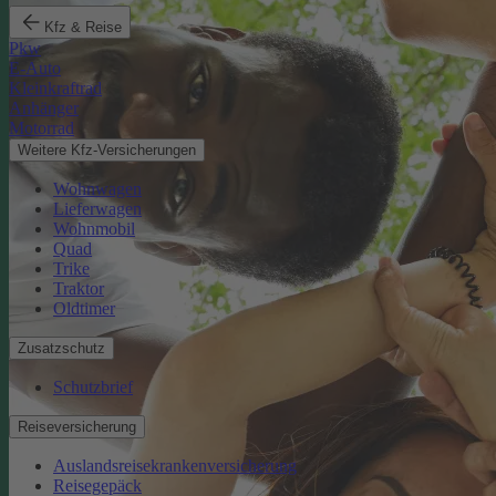
Kfz & Reise
Pkw
E-Auto
Kleinkraftrad
Anhänger
Motorrad
Weitere Kfz-Versicherungen
Wohnwagen
Lieferwagen
Wohnmobil
Quad
Trike
Traktor
Oldtimer
Zusatzschutz
Schutzbrief
Reiseversicherung
Auslandsreisekrankenversicherung
Reisegepäck