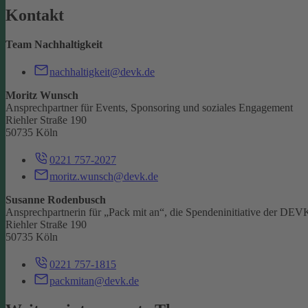
Kontakt
Team Nachhaltigkeit
nachhaltigkeit@devk.de
Moritz Wunsch
Ansprechpartner für Events, Sponsoring und soziales Engagement
Riehler Straße 190
50735 Köln
0221 757-2027
moritz.wunsch@devk.de
Susanne Rodenbusch
Ansprechpartnerin für „Pack mit an“, die Spendeninitiative der DEV
Riehler Straße 190
50735 Köln
0221 757-1815
packmitan@devk.de