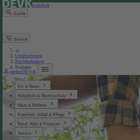
Direkt zum Seiteninhalt
Suche
Service
Unternehmen
Nachhaltigkeit
Soziales
meineDEVK
Kfz & Reise
Haftpflicht & Rechtsschutz
Haus & Wohnen
Krankheit, Unfall & Pflege
Beruf, Alter & Finanzen
Service