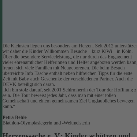
Die Kleinsten liegen uns besonders am Herzen. Seit 2012 unterstütze
wir daher die Kinder-Willkommen-Besuche – kurz KiWi – in Köln.
Über die besondere Serviceleistung, die nur durch das Engagement
vieler ehrenamtlicher Helferinnen und Helfer angeboten werden kann
freuen sich viele Familien mit Neugeborenen.
Die beim Besuch
überreichte Info-Tasche enthält neben hilfreichen Tipps für die erste
Zeit mit Baby auch Geschenke der verschiedenen Partner. Auch die
DEVK beteiligt sich daran.
„Ich bin stolz darauf, seit 2001 Schirmherrin der Tour der Hoffnung z
sein. Die Tour beweist jedes Jahr, dass man mit einer tollen
Gemeinschaft und einem gemeinsamen Ziel Unglaubliches bewegen
kann.“
Petra Behle
Biathlon-Olympiasiegerin und -Weltmeisterin
Herzenssache e. V.: Kinder schützen und