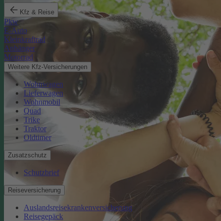
Kfz & Reise
Pkw
E-Auto
Kleinkraftrad
Anhänger
Motorrad
Weitere Kfz-Versicherungen
Wohnwagen
Lieferwagen
Wohnmobil
Quad
Trike
Traktor
Oldtimer
Zusatzschutz
Schutzbrief
Reiseversicherung
Auslandsreisekrankenversicherung
Reisegepäck