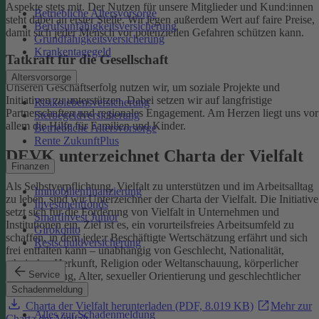
Aspekte stets mit. Der Nutzen für unsere Mitglieder und Kund:innen
Betriebliche Altersvorsorge
steht dabei an erster Stelle.
Wir legen außerdem Wert auf faire Preise,
Berufsunfähigkeitsversicherung
damit sich jeder Mensch vor potenziellen Gefahren schützen kann.
Grundfähigkeitsversicherung
Krankentagegeld
Tatkraft für die Gesellschaft
Altersvorsorge
Unseren Geschäftserfolg nutzen wir, um soziale Projekte und
Initiativen zu unterstützen. Dabei setzen wir auf langfristige
Risikolebensversicherung
Partnerschaften und regionales Engagement. Am Herzen liegt uns vor
Sterbegeldversicherung
allem die Hilfe für Familien und Kinder.
Betriebliche Altersvorsorge
Rente ZukunftPlus
DEVK unterzeichnet Charta der Vielfalt
Finanzen
Als Selbstverpflichtung, Vielfalt zu unterstützen und im Arbeitsalltag
Immobilienfinanzierung
zu leben, sind wir Unterzeichner der Charta der Vielfalt. Die Initiative
Investmentfonds
setzt sich für die Förderung von Vielfalt in Unternehmen und
SmartInvest Junior
Institutionen ein.
Ziel ist es, ein vorurteilsfreies Arbeitsumfeld zu
Girokonto
schaffen, in dem jede:r Beschäftigte Wertschätzung erfährt und sich
Restschuldversicherung
frei entfalten kann – unabhängig von Geschlecht, Nationalität,
ethnischer Herkunft, Religion oder Weltanschauung, körperlicher
Service
Einschränkung, Alter, sexueller Orientierung und geschlechtlicher
Identität.
Schadenmeldung
Charta der Vielfalt herunterladen (PDF, 8.019 KB)
Mehr zur
Alles zur Schadenmeldung
Charta der Vielfalt