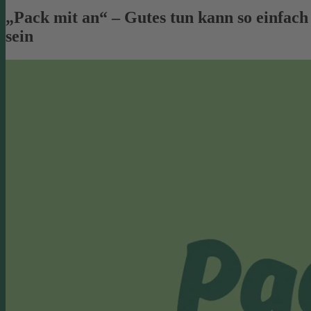
„Pack mit an“ – Gutes tun kann so einfach
sein