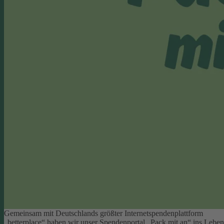
Gemeinsam mit Deutschlands größter Internetspendenplattform
„betterplace“ haben wir unser Spendenportal „Pack mit an“ ins Leben