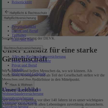
Reiserücktritt
Haftpflicht & Rechtsschutz
Haftpflichtversicherung
Privathaftpflicht
Dienst und Beruf
Tierhalter
Soziale Verantwortung der DEVK
Haus und Bau
Unser Einsatz für eine starke
Rechtsschutzversicherung
Alles zur Rechtsschutzversicherung
Gemeinschaft
Privat, Beruf und Verkehr
Privat und Beruf
Verkehr
Wir schützen und helfen Menschen da, wo wir können. Als
Wohnen und Gebäude
Versicherer, Arbeitgeber und als Teil der Gesellschaft stellen wir die
Menschen und ihre Bedürfnisse in den Mittelpunkt.
Haus & Wohnen
Unser Leitbild
Alles zu Haus & Wohnen
Wohngebäudeversicherung
Hausratversicherung
Seit unserer Gründung vor über 140 Jahren ist es unser wichtigstes
Elementarversicherung
Anliegen, Menschen in allen Lebenslagen zuverlässig abzusichern.
Glasversicherung