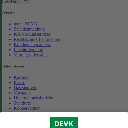
Suchen
Service
meineDEVK
Schadenmeldung
Kfz-Produktservices
Rechtsschutz-Fall melden
Kundendaten ändern
Leichte Sprache
Vertrag widerrufen
Unternehmen
Karriere
Presse
Das sind wir
Vorstand
Unternehmensberichte
Standorte
Kooperationen
Partnerschaft Deutsche Bahn
Nachhaltigkeit