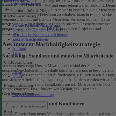
Damit uns das weiterhin gelingt, leisten wir unseren Beitrag zu einer
Immobilienfinanzierung
dauerhaft versicherbaren Welt und einer lebenswerten Zukunft. Denn
schützen wir das Klima, so schützen wir in erster Linie die Menschen
Krankheit, Unfall & Pflege
Um einen gesunden Lebensraum zu erhalten, braucht es eine starke
Krankenversicherung
Gemeinschaft, auf die sich die Menschen verlassen können. Dafür
treten wir ein – im Arbeitsalltag und in unseren Geschäftsprozessen,
Private Krankenversicherung
genauso wie außerhalb der DEVK in sozialen Projekten und
Gesetzliche Krankenversicherung
Initiativen.
Betriebliche Krankenversicherung
Zusatzversicherungen
Aus unserer Nachhaltigkeitsstrategie
Krankentagegeld
Ausland
Tiere
Nachhaltige Standorte und motivierte Mitarbeitende
Unfallversicherung
Wir sind überzeugt: Unsere Mitarbeitenden sind der Schlüssel zu
unserem Geschäftserfolg. Deshalb kümmern wir uns in besonderem
Privat
Maße um ihre Gesundheit und Zufriedenheit, z.B. indem wir für faire
Kinder
und sichere Arbeitsbedingungen sorgen.
Außerdem werden wir auf di
individuellen Talente und Fähigkeiten unserer Mitarbeitenden noch
Pflegeversicherung
stärker eingehen. Dazu fördern wir Vielfalt, Inklusion und
Gleichberechtigung.
Pflegezusatzversicherung
Begeisterte Mitglieder und Kund:innen
Beruf, Alter & Finanzen
Beruf
Bei der Entwicklung neuer Versicherungsprodukte denken wir sozial