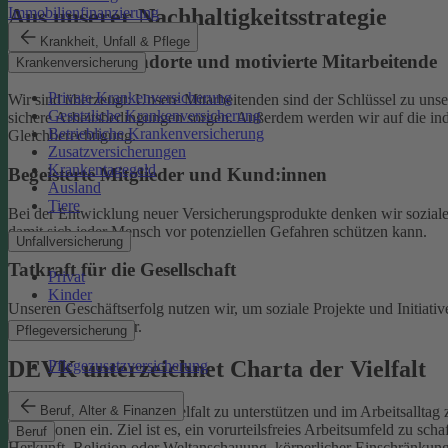
Aus unserer Nachhaltigkeitsstrategie
Immobilienfinanzierung
Krankheit, Unfall & Pflege
Nachhaltige Standorte und motivierte Mitarbeitende
Krankenversicherung
Private Krankenversicherung
Wir sind überzeugt: Unsere Mitarbeitenden sind der Schlüssel zu un
Gesetzliche Krankenversicherung
sichere Arbeitsbedingungen sorgen.
Außerdem werden wir auf die indi
Betriebliche Krankenversicherung
Gleichberechtigung.
Zusatzversicherungen
Krankentagegeld
Begeisterte Mitglieder und Kund:innen
Ausland
Tiere
Bei der Entwicklung neuer Versicherungsprodukte denken wir soziale A
damit sich jeder Mensch vor potenziellen Gefahren schützen kann.
Unfallversicherung
Tatkraft für die Gesellschaft
Privat
Kinder
Unseren Geschäftserfolg nutzen wir, um soziale Projekte und Initiativ
Familien und Kinder.
Pflegeversicherung
DEVK unterzeichnet Charta der Vielfalt
Pflegezusatzversicherung
Beruf, Alter & Finanzen
Als Selbstverpflichtung, Vielfalt zu unterstützen und im Arbeitsalltag 
Institutionen ein.
Ziel ist es, ein vorurteilsfreies Arbeitsumfeld zu sc
Beruf
Herkunft, Religion oder Weltanschauung, körperlicher Einschränkung, A