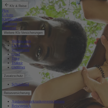
Kfz & Reise
Pkw
E-Auto
Kleinkraftrad
Anhänger
Motorrad
Weitere Kfz-Versicherungen
Wohnwagen
Lieferwagen
Wohnmobil
Quad
Trike
Traktor
Oldtimer
Zusatzschutz
Schutzbrief
Reiseversicherung
Auslandsreisekrankenversicherung
Reisegepäck