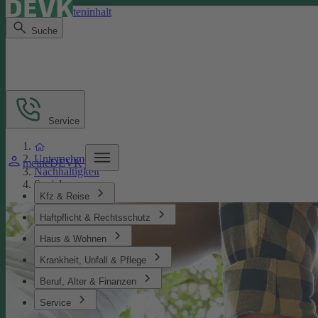
Direkt zum Seiteninhalt
Suche
Service
Unternehmen
meineDEVK
Nachhaltigkeit
Soziales
Kfz & Reise
Haftpflicht & Rechtsschutz
Haus & Wohnen
Krankheit, Unfall & Pflege
Beruf, Alter & Finanzen
Service