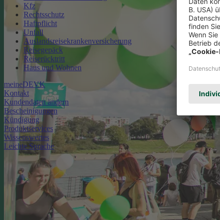
Kfz
Rechtsschutz
Haftpflicht
Unfall
Auslandsreisekrankenversicherung
Reisegepäck
Reiserücktritt
Haus und Wohnen
meineDEVK
Kontakt
Kundendaten ändern
Bescheinigungen
Kündigung
Produktservices
Wissenswertes
Leichte Sprache