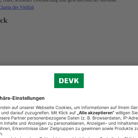
harta der Vielfalt
ick
d der Weltkindertag