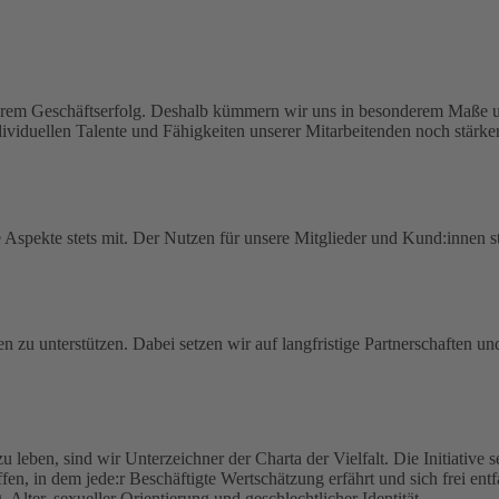
serem Geschäftserfolg. Deshalb kümmern wir uns in besonderem Maße um
viduellen Talente und Fähigkeiten unserer Mitarbeitenden noch stärker
spekte stets mit. Der Nutzen für unsere Mitglieder und Kund:innen ste
en zu unterstützen. Dabei setzen wir auf langfristige Partnerschaften u
zu leben, sind wir Unterzeichner der Charta der Vielfalt. Die Initiative
haffen, in dem jede:r Beschäftigte Wertschätzung erfährt und sich frei en
lter, sexueller Orientierung und geschlechtlicher Identität.