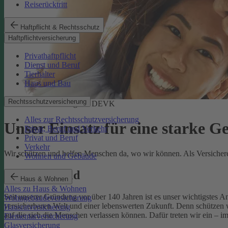
Reiserücktritt
Haftpflicht & Rechtsschutz
Haftpflichtversicherung
Privathaftpflicht
Dienst und Beruf
Tierhalter
Haus und Bau
Rechtsschutzversicherung
Soziale Verantwortung der DEVK
Alles zur Rechtsschutzversicherung
Unser Einsatz für eine starke G
Privat, Beruf und Verkehr
Privat und Beruf
Verkehr
Wir schützen und helfen Menschen da, wo wir können. Als Versicherer,
Wohnen und Gebäude
Unser Leitbild
Haus & Wohnen
Alles zu Haus & Wohnen
Seit unserer Gründung vor über 140 Jahren ist es unser wichtigstes 
Wohngebäudeversicherung
versicherbaren Welt und einer lebenswerten Zukunft. Denn schützen w
Hausratversicherung
auf die sich die Menschen verlassen können. Dafür treten wir ein – i
Elementarversicherung
Glasversicherung