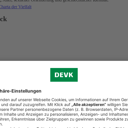
harta der Vielfalt
ick
d der Weltkindertag