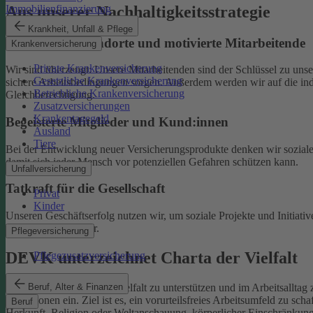
Aus unserer Nachhaltigkeitsstrategie
Immobilienfinanzierung
Krankheit, Unfall & Pflege
Nachhaltige Standorte und motivierte Mitarbeitende
Krankenversicherung
Private Krankenversicherung
Wir sind überzeugt: Unsere Mitarbeitenden sind der Schlüssel zu un
Gesetzliche Krankenversicherung
sichere Arbeitsbedingungen sorgen.
Außerdem werden wir auf die indi
Betriebliche Krankenversicherung
Gleichberechtigung.
Zusatzversicherungen
Krankentagegeld
Begeisterte Mitglieder und Kund:innen
Ausland
Tiere
Bei der Entwicklung neuer Versicherungsprodukte denken wir soziale A
damit sich jeder Mensch vor potenziellen Gefahren schützen kann.
Unfallversicherung
Tatkraft für die Gesellschaft
Privat
Kinder
Unseren Geschäftserfolg nutzen wir, um soziale Projekte und Initiativ
Familien und Kinder.
Pflegeversicherung
DEVK unterzeichnet Charta der Vielfalt
Pflegezusatzversicherung
Beruf, Alter & Finanzen
Als Selbstverpflichtung, Vielfalt zu unterstützen und im Arbeitsalltag 
Institutionen ein.
Ziel ist es, ein vorurteilsfreies Arbeitsumfeld zu sc
Beruf
Herkunft, Religion oder Weltanschauung, körperlicher Einschränkung, A