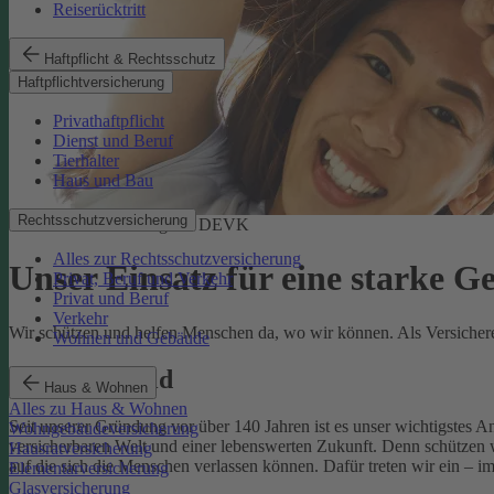
Reiserücktritt
Haftpflicht & Rechtsschutz
Haftpflichtversicherung
Privathaftpflicht
Dienst und Beruf
Tierhalter
Haus und Bau
Rechtsschutzversicherung
Soziale Verantwortung der DEVK
Alles zur Rechtsschutzversicherung
Unser Einsatz für eine starke G
Privat, Beruf und Verkehr
Privat und Beruf
Verkehr
Wir schützen und helfen Menschen da, wo wir können. Als Versicherer,
Wohnen und Gebäude
Unser Leitbild
Haus & Wohnen
Alles zu Haus & Wohnen
Seit unserer Gründung vor über 140 Jahren ist es unser wichtigstes 
Wohngebäudeversicherung
versicherbaren Welt und einer lebenswerten Zukunft. Denn schützen w
Hausratversicherung
auf die sich die Menschen verlassen können. Dafür treten wir ein – i
Elementarversicherung
Glasversicherung