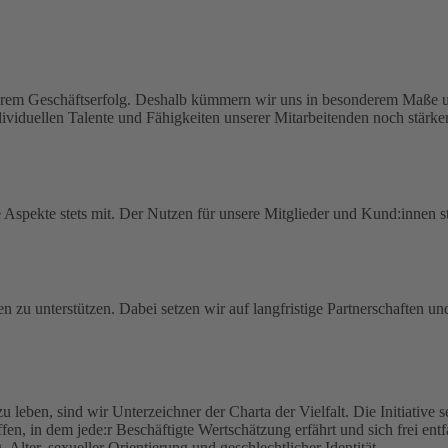
serem Geschäftserfolg. Deshalb kümmern wir uns in besonderem Maße um
viduellen Talente und Fähigkeiten unserer Mitarbeitenden noch stärker
spekte stets mit. Der Nutzen für unsere Mitglieder und Kund:innen ste
en zu unterstützen. Dabei setzen wir auf langfristige Partnerschaften u
zu leben, sind wir Unterzeichner der Charta der Vielfalt. Die Initiative
haffen, in dem jede:r Beschäftigte Wertschätzung erfährt und sich frei en
lter, sexueller Orientierung und geschlechtlicher Identität.