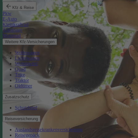
Kfz & Reise
Pkw
E-Auto
Kleinkraftrad
Anhänger
Motorrad
Weitere Kfz-Versicherungen
Wohnwagen
Lieferwagen
Wohnmobil
Quad
Trike
Traktor
Oldtimer
Zusatzschutz
Schutzbrief
Reiseversicherung
Auslandsreisekrankenversicherung
Reisegepäck