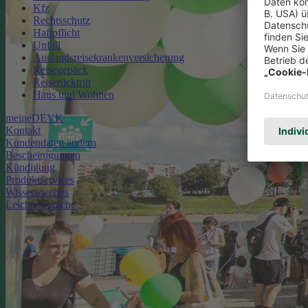
Kfz
Rechtsschutz
Haftpflicht
Unfall
Auslandsreisekrankenversicherung
Reisegepäck
Reiserücktritt
Haus und Wohnen
meineDEVK
Kontakt
Kundendaten ändern
Bescheinigungen
Kündigung
Produktservices
Wissenswertes
Leichte Sprache