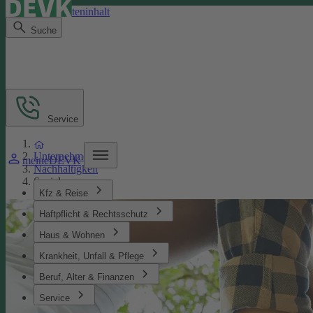
Direkt zum Seiteninhalt
Suche
Service
Unternehmen
meineDEVK
Nachhaltigkeit
Soziales
Kfz & Reise
Haftpflicht & Rechtsschutz
Haus & Wohnen
Krankheit, Unfall & Pflege
Beruf, Alter & Finanzen
Service