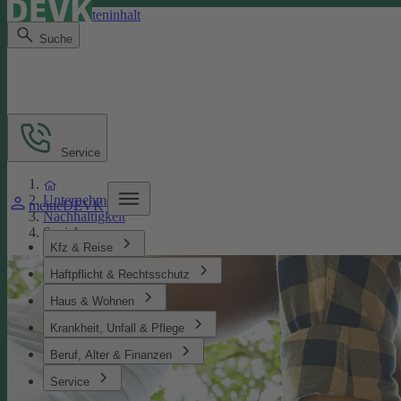
Direkt zum Seiteninhalt
Suche
Service
Unternehmen
meineDEVK
Nachhaltigkeit
Soziales
Kfz & Reise
Haftpflicht & Rechtsschutz
Haus & Wohnen
Krankheit, Unfall & Pflege
Beruf, Alter & Finanzen
Service