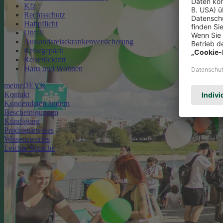
Kfz
Rechtsschutz
Haftpflicht
Unfall
Auslandsreisekrankenversicherung
Reisegepäck
Reiserücktritt
Haus und Wohnen
meineDEVK
Kontakt
Kundendaten ändern
Bescheinigungen
Kündigung
Produktservices
Wissenswertes
Leichte Sprache