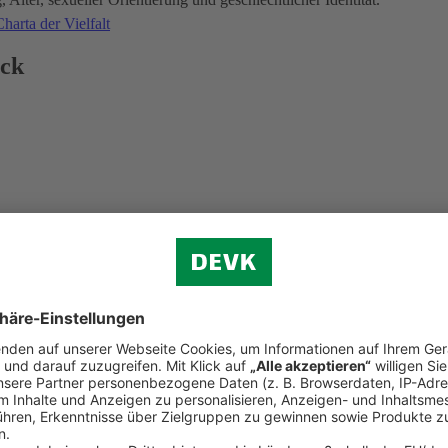
harta der Vielfalt
ick
d der Weltkindertag