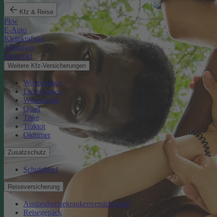
Kfz & Reise
Pkw
E-Auto
Kleinkraftrad
Anhänger
Motorrad
Weitere Kfz-Versicherungen
Wohnwagen
Lieferwagen
Wohnmobil
Quad
Trike
Traktor
Oldtimer
Zusatzschutz
Schutzbrief
Reiseversicherung
Auslandsreisekrankenversicherung
Reisegepäck