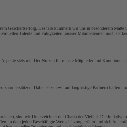
serem Geschäftserfolg. Deshalb kümmern wir uns in besonderem Maße um
viduellen Talente und Fähigkeiten unserer Mitarbeitenden noch stärker
spekte stets mit. Der Nutzen für unsere Mitglieder und Kund:innen ste
en zu unterstützen. Dabei setzen wir auf langfristige Partnerschaften u
zu leben, sind wir Unterzeichner der Charta der Vielfalt. Die Initiative
haffen, in dem jede:r Beschäftigte Wertschätzung erfährt und sich frei en
lter, sexueller Orientierung und geschlechtlicher Identität.