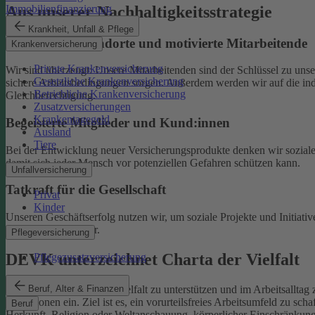
Aus unserer Nachhaltigkeitsstrategie
Immobilienfinanzierung
Krankheit, Unfall & Pflege
Nachhaltige Standorte und motivierte Mitarbeitende
Krankenversicherung
Private Krankenversicherung
Wir sind überzeugt: Unsere Mitarbeitenden sind der Schlüssel zu un
Gesetzliche Krankenversicherung
sichere Arbeitsbedingungen sorgen.
Außerdem werden wir auf die indi
Betriebliche Krankenversicherung
Gleichberechtigung.
Zusatzversicherungen
Krankentagegeld
Begeisterte Mitglieder und Kund:innen
Ausland
Tiere
Bei der Entwicklung neuer Versicherungsprodukte denken wir soziale A
damit sich jeder Mensch vor potenziellen Gefahren schützen kann.
Unfallversicherung
Tatkraft für die Gesellschaft
Privat
Kinder
Unseren Geschäftserfolg nutzen wir, um soziale Projekte und Initiativ
Familien und Kinder.
Pflegeversicherung
DEVK unterzeichnet Charta der Vielfalt
Pflegezusatzversicherung
Beruf, Alter & Finanzen
Als Selbstverpflichtung, Vielfalt zu unterstützen und im Arbeitsalltag 
Institutionen ein.
Ziel ist es, ein vorurteilsfreies Arbeitsumfeld zu sc
Beruf
Herkunft, Religion oder Weltanschauung, körperlicher Einschränkung, A