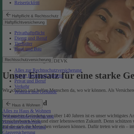
Reiserücktritt
Haftpflicht & Rechtsschutz
Haftpflichtversicherung
Privathaftpflicht
Dienst und Beruf
Tierhalter
Haus und Bau
Rechtsschutzversicherung
Soziale Verantwortung der DEVK
Alles zur Rechtsschutzversicherung
Unser Einsatz für eine starke G
Privat, Beruf und Verkehr
Privat und Beruf
Verkehr
Wir schützen und helfen Menschen da, wo wir können. Als Versicherer,
Wohnen und Gebäude
Unser Leitbild
Haus & Wohnen
Alles zu Haus & Wohnen
Seit unserer Gründung vor über 140 Jahren ist es unser wichtigstes 
Wohngebäudeversicherung
versicherbaren Welt und einer lebenswerten Zukunft. Denn schützen w
Hausratversicherung
auf die sich die Menschen verlassen können. Dafür treten wir ein – i
Elementarversicherung
Glasversicherung