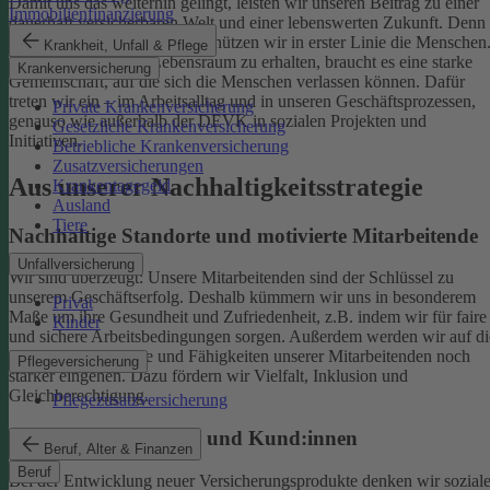
Damit uns das weiterhin gelingt, leisten wir unseren Beitrag zu einer
Immobilienfinanzierung
dauerhaft versicherbaren Welt und einer lebenswerten Zukunft. Denn
schützen wir das Klima, so schützen wir in erster Linie die Menschen
Krankheit, Unfall & Pflege
Um einen gesunden Lebensraum zu erhalten, braucht es eine starke
Krankenversicherung
Gemeinschaft, auf die sich die Menschen verlassen können. Dafür
treten wir ein – im Arbeitsalltag und in unseren Geschäftsprozessen,
Private Krankenversicherung
genauso wie außerhalb der DEVK in sozialen Projekten und
Gesetzliche Krankenversicherung
Initiativen.
Betriebliche Krankenversicherung
Zusatzversicherungen
Aus unserer Nachhaltigkeitsstrategie
Krankentagegeld
Ausland
Tiere
Nachhaltige Standorte und motivierte Mitarbeitende
Unfallversicherung
Wir sind überzeugt: Unsere Mitarbeitenden sind der Schlüssel zu
unserem Geschäftserfolg. Deshalb kümmern wir uns in besonderem
Privat
Maße um ihre Gesundheit und Zufriedenheit, z.B. indem wir für faire
Kinder
und sichere Arbeitsbedingungen sorgen.
Außerdem werden wir auf di
individuellen Talente und Fähigkeiten unserer Mitarbeitenden noch
Pflegeversicherung
stärker eingehen. Dazu fördern wir Vielfalt, Inklusion und
Gleichberechtigung.
Pflegezusatzversicherung
Begeisterte Mitglieder und Kund:innen
Beruf, Alter & Finanzen
Beruf
Bei der Entwicklung neuer Versicherungsprodukte denken wir sozial