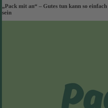
„Pack mit an“ – Gutes tun kann so einfach
sein