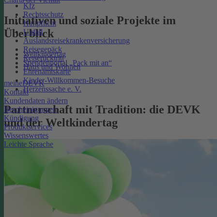
Kfz
Rechtsschutz
Initiativen und soziale Projekte im
Haftpflicht
Überblick
Unfall
Auslandsreisekrankenversicherung
Reisegepäck
Weltkindertag
Reiserücktritt
Spendenportal „Pack mit an“
Haus und Wohnen
Ehrenamtskarte
Kinder-Willkommen-Besuche
meineDEVK
Herzenssache e. V.
Kontakt
Kundendaten ändern
Partnerschaft mit Tradition: die DEVK
Bescheinigungen
Kündigung
und der Weltkindertag
Produktservices
Wissenswertes
Leichte Sprache