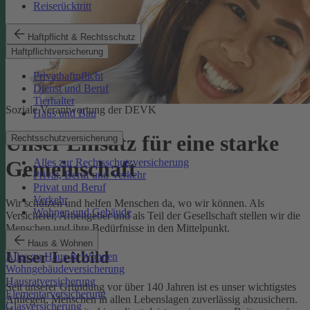
Reiserücktritt
Haftpflicht & Rechtsschutz
Haftpflichtversicherung
Privathaftpflicht
Dienst und Beruf
Tierhalter
Soziale Verantwortung der DEVK
Haus und Bau
Unser Einsatz für eine starke
Rechtsschutzversicherung
Alles zur Rechtsschutzversicherung
Gemeinschaft
Privat, Beruf und Verkehr
Privat und Beruf
Verkehr
Wir schützen und helfen Menschen da, wo wir können. Als
Wohnen und Gebäude
Versicherer, Arbeitgeber und als Teil der Gesellschaft stellen wir die
Menschen und ihre Bedürfnisse in den Mittelpunkt.
Haus & Wohnen
Unser Leitbild
Alles zu Haus & Wohnen
Wohngebäudeversicherung
Hausratversicherung
Seit unserer Gründung vor über 140 Jahren ist es unser wichtigstes
Elementarversicherung
Anliegen, Menschen in allen Lebenslagen zuverlässig abzusichern.
Glasversicherung