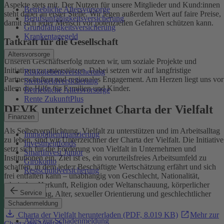
Aspekte stets mit. Der Nutzen für unsere Mitglieder und Kund:innen
Betriebliche Altersvorsorge
steht dabei an erster Stelle.
Wir legen außerdem Wert auf faire Preise,
Berufsunfähigkeitsversicherung
damit sich jeder Mensch vor potenziellen Gefahren schützen kann.
Grundfähigkeitsversicherung
Krankentagegeld
Tatkraft für die Gesellschaft
Altersvorsorge
Unseren Geschäftserfolg nutzen wir, um soziale Projekte und
Initiativen zu unterstützen. Dabei setzen wir auf langfristige
Risikolebensversicherung
Partnerschaften und regionales Engagement. Am Herzen liegt uns vor
Sterbegeldversicherung
allem die Hilfe für Familien und Kinder.
Betriebliche Altersvorsorge
Rente ZukunftPlus
DEVK unterzeichnet Charta der Vielfalt
Finanzen
Als Selbstverpflichtung, Vielfalt zu unterstützen und im Arbeitsalltag
Immobilienfinanzierung
zu leben, sind wir Unterzeichner der Charta der Vielfalt. Die Initiative
Investmentfonds
setzt sich für die Förderung von Vielfalt in Unternehmen und
SmartInvest Junior
Institutionen ein.
Ziel ist es, ein vorurteilsfreies Arbeitsumfeld zu
Girokonto
schaffen, in dem jede:r Beschäftigte Wertschätzung erfährt und sich
Restschuldversicherung
frei entfalten kann – unabhängig von Geschlecht, Nationalität,
ethnischer Herkunft, Religion oder Weltanschauung, körperlicher
Service
Einschränkung, Alter, sexueller Orientierung und geschlechtlicher
Identität.
Schadenmeldung
Charta der Vielfalt herunterladen (PDF, 8.019 KB)
Mehr zur
Alles zur Schadenmeldung
Charta der Vielfalt