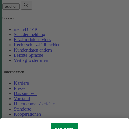
Suchen
Service
meineDEVK
Schadenmeldung
Kfz-Produktservices
Rechtsschutz-Fall melden
Kundendaten ändern
Leichte Sprache
Vertrag widerrufen
Unternehmen
Karriere
Presse
Das sind wir
Vorstand
Unternehmensberichte
Standorte
Kooperationen
Partnerschaft Deutsche Bahn
Nachhaltigkeit