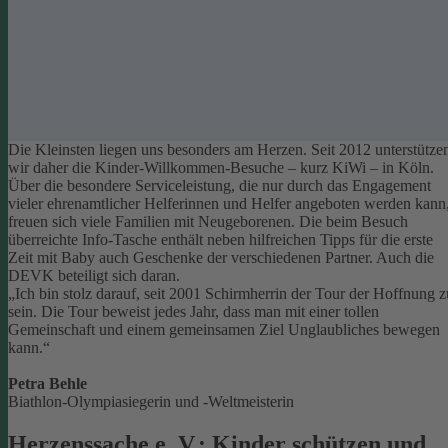
Die Kleinsten liegen uns besonders am Herzen. Seit 2012 unterstütze
wir daher die Kinder-Willkommen-Besuche – kurz KiWi – in Köln.
Über die besondere Serviceleistung, die nur durch das Engagement
vieler ehrenamtlicher Helferinnen und Helfer angeboten werden kann
freuen sich viele Familien mit Neugeborenen.
Die beim Besuch
überreichte Info-Tasche enthält neben hilfreichen Tipps für die erste
Zeit mit Baby auch Geschenke der verschiedenen Partner. Auch die
DEVK beteiligt sich daran.
„Ich bin stolz darauf, seit 2001 Schirmherrin der Tour der Hoffnung z
sein. Die Tour beweist jedes Jahr, dass man mit einer tollen
Gemeinschaft und einem gemeinsamen Ziel Unglaubliches bewegen
kann.“
Petra Behle
Biathlon-Olympiasiegerin und -Weltmeisterin
Herzenssache e. V.: Kinder schützen und