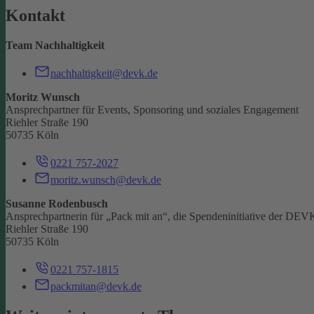
Kontakt
Team Nachhaltigkeit
nachhaltigkeit@devk.de
Moritz Wunsch
Ansprechpartner für Events, Sponsoring und soziales Engagement
Riehler Straße 190
50735 Köln
0221 757-2027
moritz.wunsch@devk.de
Susanne Rodenbusch
Ansprechpartnerin für „Pack mit an“, die Spendeninitiative der DEV
Riehler Straße 190
50735 Köln
0221 757-1815
packmitan@devk.de