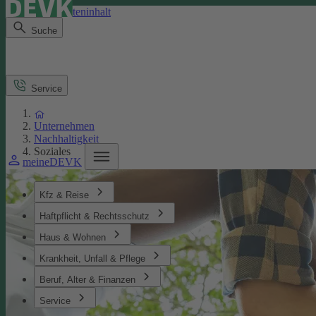
Direkt zum Seiteninhalt
Suche
Service
Unternehmen
Nachhaltigkeit
Soziales
meineDEVK
Kfz & Reise
Haftpflicht & Rechtsschutz
Haus & Wohnen
Krankheit, Unfall & Pflege
Beruf, Alter & Finanzen
Service