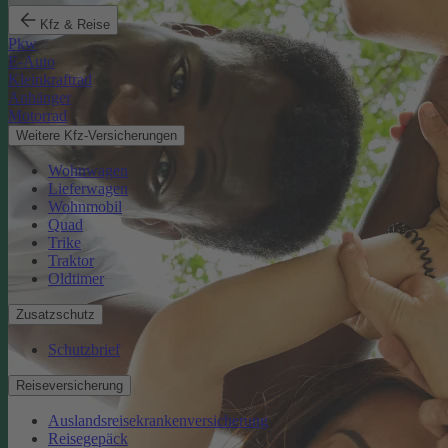
Kfz & Reise
Pkw
E-Auto
Kleinkraftrad
Anhänger
Motorrad
Weitere Kfz-Versicherungen
Wohnwagen
Lieferwagen
Wohnmobil
Quad
Trike
Traktor
Oldtimer
Zusatzschutz
Schutzbrief
Reiseversicherung
Auslandsreisekrankenversicherung
Reisegepäck