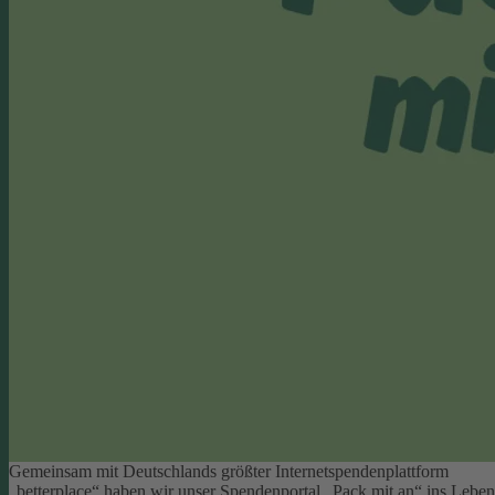
Gemeinsam mit Deutschlands größter Internetspendenplattform
„betterplace“ haben wir unser Spendenportal „Pack mit an“ ins Leben