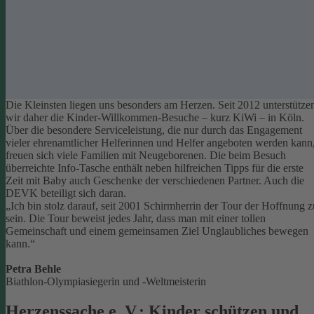
Die Kleinsten liegen uns besonders am Herzen. Seit 2012 unterstütze
wir daher die Kinder-Willkommen-Besuche – kurz KiWi – in Köln.
Über die besondere Serviceleistung, die nur durch das Engagement
vieler ehrenamtlicher Helferinnen und Helfer angeboten werden kann
freuen sich viele Familien mit Neugeborenen.
Die beim Besuch
überreichte Info-Tasche enthält neben hilfreichen Tipps für die erste
Zeit mit Baby auch Geschenke der verschiedenen Partner. Auch die
DEVK beteiligt sich daran.
„Ich bin stolz darauf, seit 2001 Schirmherrin der Tour der Hoffnung z
sein. Die Tour beweist jedes Jahr, dass man mit einer tollen
Gemeinschaft und einem gemeinsamen Ziel Unglaubliches bewegen
kann.“
Petra Behle
Biathlon-Olympiasiegerin und -Weltmeisterin
Herzenssache e. V.: Kinder schützen und