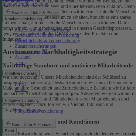
Damit uns das weiterhin gelingt, leisten wir unseren Beitrag zu einer
Immobilienfinanzierung
dauerhaft versicherbaren Welt und einer lebenswerten Zukunft. Denn
schützen wir das Klima, so schützen wir in erster Linie die Menschen
Krankheit, Unfall & Pflege
Um einen gesunden Lebensraum zu erhalten, braucht es eine starke
Krankenversicherung
Gemeinschaft, auf die sich die Menschen verlassen können. Dafür
treten wir ein – im Arbeitsalltag und in unseren Geschäftsprozessen,
Private Krankenversicherung
genauso wie außerhalb der DEVK in sozialen Projekten und
Gesetzliche Krankenversicherung
Initiativen.
Betriebliche Krankenversicherung
Zusatzversicherungen
Aus unserer Nachhaltigkeitsstrategie
Krankentagegeld
Ausland
Tiere
Nachhaltige Standorte und motivierte Mitarbeitende
Unfallversicherung
Wir sind überzeugt: Unsere Mitarbeitenden sind der Schlüssel zu
unserem Geschäftserfolg. Deshalb kümmern wir uns in besonderem
Privat
Maße um ihre Gesundheit und Zufriedenheit, z.B. indem wir für faire
Kinder
und sichere Arbeitsbedingungen sorgen.
Außerdem werden wir auf di
individuellen Talente und Fähigkeiten unserer Mitarbeitenden noch
Pflegeversicherung
stärker eingehen. Dazu fördern wir Vielfalt, Inklusion und
Gleichberechtigung.
Pflegezusatzversicherung
Begeisterte Mitglieder und Kund:innen
Beruf, Alter & Finanzen
Beruf
Bei der Entwicklung neuer Versicherungsprodukte denken wir sozial