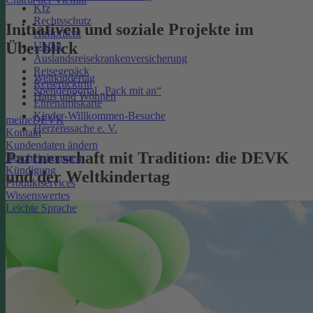
Kfz
Rechtsschutz
Initiativen und soziale Projekte im
Haftpflicht
Überblick
Unfall
Auslandsreisekrankenversicherung
Reisegepäck
Weltkindertag
Reiserücktritt
Spendenportal „Pack mit an“
Haus und Wohnen
Ehrenamtskarte
Kinder-Willkommen-Besuche
meineDEVK
Herzenssache e. V.
Kontakt
Kundendaten ändern
Partnerschaft mit Tradition: die DEVK
Bescheinigungen
Kündigung
und der Weltkindertag
Produktservices
Wissenswertes
Leichte Sprache