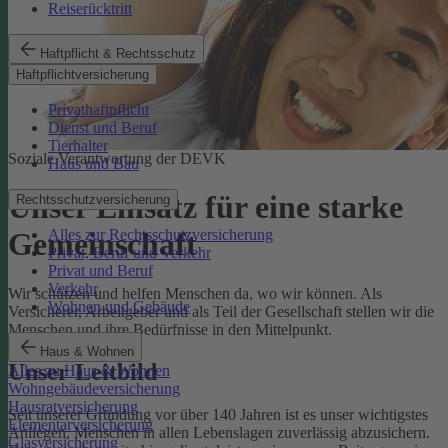
Reiserücktritt
Haftpflicht & Rechtsschutz
Haftpflichtversicherung
Privathaftpflicht
Dienst und Beruf
Tierhalter
Soziale Verantwortung der DEVK
Haus und Bau
Unser Einsatz für eine starke
Rechtsschutzversicherung
Alles zur Rechtsschutzversicherung
Gemeinschaft
Privat, Beruf und Verkehr
Privat und Beruf
Verkehr
Wir schützen und helfen Menschen da, wo wir können. Als
Wohnen und Gebäude
Versicherer, Arbeitgeber und als Teil der Gesellschaft stellen wir die
Menschen und ihre Bedürfnisse in den Mittelpunkt.
Haus & Wohnen
Unser Leitbild
Alles zu Haus & Wohnen
Wohngebäudeversicherung
Hausratversicherung
Seit unserer Gründung vor über 140 Jahren ist es unser wichtigstes
Elementarversicherung
Anliegen, Menschen in allen Lebenslagen zuverlässig abzusichern.
Glasversicherung