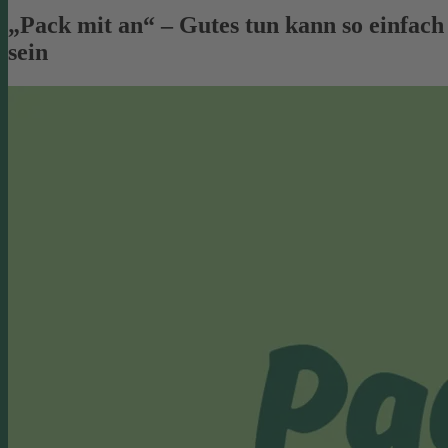
„Pack mit an“ – Gutes tun kann so einfach
sein