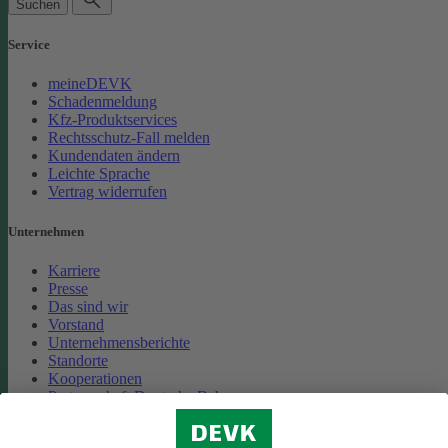
Suchen
Service
meineDEVK
Schadenmeldung
Kfz-Produktservices
Rechtsschutz-Fall melden
Kundendaten ändern
Leichte Sprache
Vertrag widerrufen
Unternehmen
Karriere
Presse
Das sind wir
Vorstand
Unternehmensberichte
Standorte
Kooperationen
Partnerschaft Deutsche Bahn
Nachhaltigkeit