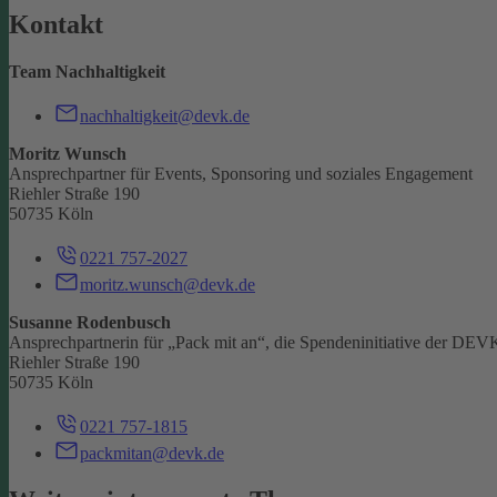
Kontakt
Team Nachhaltigkeit
nachhaltigkeit@devk.de
Moritz Wunsch
Ansprechpartner für Events, Sponsoring und soziales Engagement
Riehler Straße 190
50735 Köln
0221 757-2027
moritz.wunsch@devk.de
Susanne Rodenbusch
Ansprechpartnerin für „Pack mit an“, die Spendeninitiative der DEV
Riehler Straße 190
50735 Köln
0221 757-1815
packmitan@devk.de