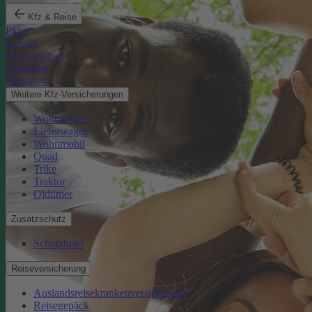
Kfz & Reise
Pkw
E-Auto
Kleinkraftrad
Anhänger
Motorrad
Weitere Kfz-Versicherungen
Wohnwagen
Lieferwagen
Wohnmobil
Quad
Trike
Traktor
Oldtimer
Zusatzschutz
Schutzbrief
Reiseversicherung
Auslandsreisekrankenversicherung
Reisegepäck