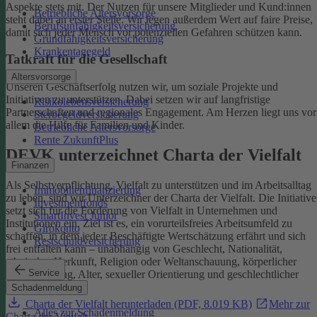
Aspekte stets mit. Der Nutzen für unsere Mitglieder und Kund:innen
Betriebliche Altersvorsorge
steht dabei an erster Stelle.
Wir legen außerdem Wert auf faire Preise,
Berufsunfähigkeitsversicherung
damit sich jeder Mensch vor potenziellen Gefahren schützen kann.
Grundfähigkeitsversicherung
Krankentagegeld
Tatkraft für die Gesellschaft
Altersvorsorge
Unseren Geschäftserfolg nutzen wir, um soziale Projekte und
Initiativen zu unterstützen. Dabei setzen wir auf langfristige
Risikolebensversicherung
Partnerschaften und regionales Engagement. Am Herzen liegt uns vor
Sterbegeldversicherung
allem die Hilfe für Familien und Kinder.
Betriebliche Altersvorsorge
Rente ZukunftPlus
DEVK unterzeichnet Charta der Vielfalt
Finanzen
Als Selbstverpflichtung, Vielfalt zu unterstützen und im Arbeitsalltag
Immobilienfinanzierung
zu leben, sind wir Unterzeichner der Charta der Vielfalt. Die Initiative
Investmentfonds
setzt sich für die Förderung von Vielfalt in Unternehmen und
SmartInvest Junior
Institutionen ein.
Ziel ist es, ein vorurteilsfreies Arbeitsumfeld zu
Girokonto
schaffen, in dem jede:r Beschäftigte Wertschätzung erfährt und sich
Restschuldversicherung
frei entfalten kann – unabhängig von Geschlecht, Nationalität,
ethnischer Herkunft, Religion oder Weltanschauung, körperlicher
Service
Einschränkung, Alter, sexueller Orientierung und geschlechtlicher
Identität.
Schadenmeldung
Charta der Vielfalt herunterladen (PDF, 8.019 KB)
Mehr zur
Alles zur Schadenmeldung
Charta der Vielfalt