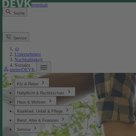
Direkt zum Seiteninhalt
Suche
Service
Unternehmen
Nachhaltigkeit
Soziales
meineDEVK
Kfz & Reise
Haftpflicht & Rechtsschutz
Haus & Wohnen
Krankheit, Unfall & Pflege
Beruf, Alter & Finanzen
Service