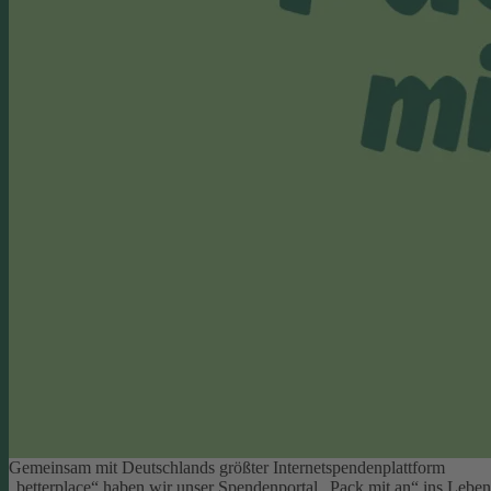
Gemeinsam mit Deutschlands größter Internetspendenplattform
„betterplace“ haben wir unser Spendenportal „Pack mit an“ ins Leben