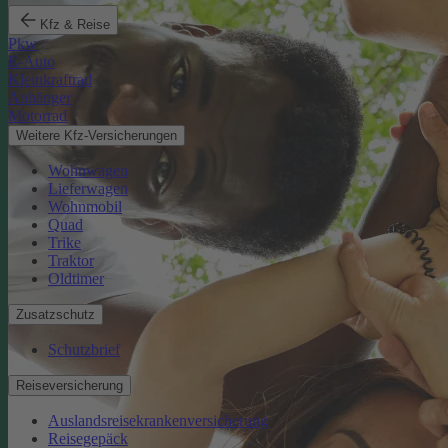
Kfz & Reise
Pkw
E-Auto
Kleinkraftrad
Anhänger
Motorrad
Weitere Kfz-Versicherungen
Wohnwagen
Lieferwagen
Wohnmobil
Quad
Trike
Traktor
Oldtimer
Zusatzschutz
Schutzbrief
Reiseversicherung
Auslandsreisekrankenversicherung
Reisegepäck