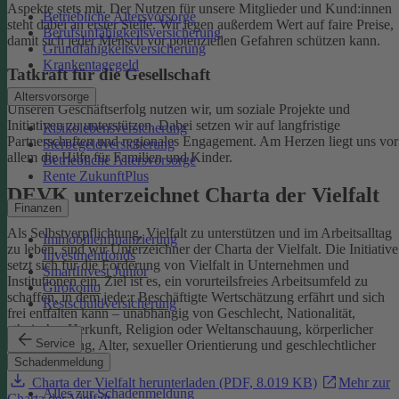
Aspekte stets mit. Der Nutzen für unsere Mitglieder und Kund:innen
Betriebliche Altersvorsorge
steht dabei an erster Stelle.
Wir legen außerdem Wert auf faire Preise,
Berufsunfähigkeitsversicherung
damit sich jeder Mensch vor potenziellen Gefahren schützen kann.
Grundfähigkeitsversicherung
Krankentagegeld
Tatkraft für die Gesellschaft
Altersvorsorge
Unseren Geschäftserfolg nutzen wir, um soziale Projekte und
Initiativen zu unterstützen. Dabei setzen wir auf langfristige
Risikolebensversicherung
Partnerschaften und regionales Engagement. Am Herzen liegt uns vor
Sterbegeldversicherung
allem die Hilfe für Familien und Kinder.
Betriebliche Altersvorsorge
Rente ZukunftPlus
DEVK unterzeichnet Charta der Vielfalt
Finanzen
Als Selbstverpflichtung, Vielfalt zu unterstützen und im Arbeitsalltag
Immobilienfinanzierung
zu leben, sind wir Unterzeichner der Charta der Vielfalt. Die Initiative
Investmentfonds
setzt sich für die Förderung von Vielfalt in Unternehmen und
SmartInvest Junior
Institutionen ein.
Ziel ist es, ein vorurteilsfreies Arbeitsumfeld zu
Girokonto
schaffen, in dem jede:r Beschäftigte Wertschätzung erfährt und sich
Restschuldversicherung
frei entfalten kann – unabhängig von Geschlecht, Nationalität,
ethnischer Herkunft, Religion oder Weltanschauung, körperlicher
Service
Einschränkung, Alter, sexueller Orientierung und geschlechtlicher
Identität.
Schadenmeldung
Charta der Vielfalt herunterladen (PDF, 8.019 KB)
Mehr zur
Alles zur Schadenmeldung
Charta der Vielfalt