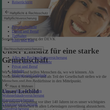
Reiserücktritt
Haftpflicht & Rechtsschutz
Haftpflichtversicherung
Privathaftpflicht
Dienst und Beruf
Tierhalter
Soziale Verantwortung der DEVK
Haus und Bau
Unser Einsatz für eine starke
Rechtsschutzversicherung
Alles zur Rechtsschutzversicherung
Gemeinschaft
Privat, Beruf und Verkehr
Privat und Beruf
Verkehr
Wir schützen und helfen Menschen da, wo wir können. Als
Wohnen und Gebäude
Versicherer, Arbeitgeber und als Teil der Gesellschaft stellen wir die
Menschen und ihre Bedürfnisse in den Mittelpunkt.
Haus & Wohnen
Unser Leitbild
Alles zu Haus & Wohnen
Wohngebäudeversicherung
Hausratversicherung
Seit unserer Gründung vor über 140 Jahren ist es unser wichtigstes
Elementarversicherung
Anliegen, Menschen in allen Lebenslagen zuverlässig abzusichern.
Glasversicherung