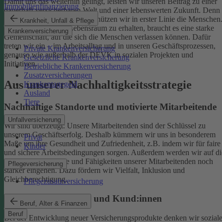
Damit uns das weiterhin gelingt, leisten wir unseren Beitrag zu einer
Immobilienfinanzierung
dauerhaft versicherbaren Welt und einer lebenswerten Zukunft. Denn
schützen wir das Klima, so schützen wir in erster Linie die Menschen
Krankheit, Unfall & Pflege
Um einen gesunden Lebensraum zu erhalten, braucht es eine starke
Krankenversicherung
Gemeinschaft, auf die sich die Menschen verlassen können. Dafür
treten wir ein – im Arbeitsalltag und in unseren Geschäftsprozessen,
Private Krankenversicherung
genauso wie außerhalb der DEVK in sozialen Projekten und
Gesetzliche Krankenversicherung
Initiativen.
Betriebliche Krankenversicherung
Zusatzversicherungen
Aus unserer Nachhaltigkeitsstrategie
Krankentagegeld
Ausland
Tiere
Nachhaltige Standorte und motivierte Mitarbeitende
Unfallversicherung
Wir sind überzeugt: Unsere Mitarbeitenden sind der Schlüssel zu
unserem Geschäftserfolg. Deshalb kümmern wir uns in besonderem
Privat
Maße um ihre Gesundheit und Zufriedenheit, z.B. indem wir für faire
Kinder
und sichere Arbeitsbedingungen sorgen.
Außerdem werden wir auf di
individuellen Talente und Fähigkeiten unserer Mitarbeitenden noch
Pflegeversicherung
stärker eingehen. Dazu fördern wir Vielfalt, Inklusion und
Gleichberechtigung.
Pflegezusatzversicherung
Begeisterte Mitglieder und Kund:innen
Beruf, Alter & Finanzen
Beruf
Bei der Entwicklung neuer Versicherungsprodukte denken wir sozial