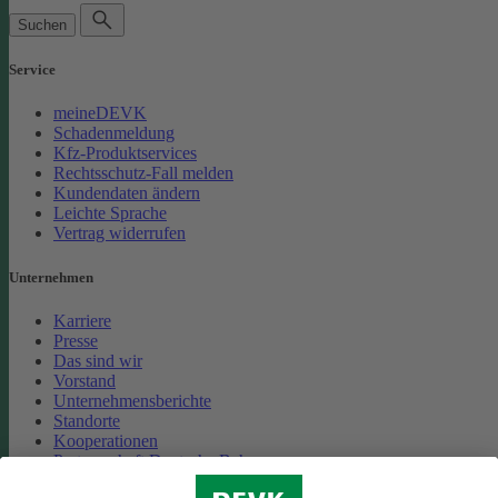
Suchen
Service
meineDEVK
Schadenmeldung
Kfz-Produktservices
Rechtsschutz-Fall melden
Kundendaten ändern
Leichte Sprache
Vertrag widerrufen
Unternehmen
Karriere
Presse
Das sind wir
Vorstand
Unternehmensberichte
Standorte
Kooperationen
Partnerschaft Deutsche Bahn
Nachhaltigkeit