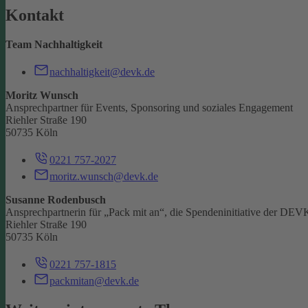
Kontakt
Team Nachhaltigkeit
nachhaltigkeit@devk.de
Moritz Wunsch
Ansprechpartner für Events, Sponsoring und soziales Engagement
Riehler Straße 190
50735 Köln
0221 757-2027
moritz.wunsch@devk.de
Susanne Rodenbusch
Ansprechpartnerin für „Pack mit an“, die Spendeninitiative der DEV
Riehler Straße 190
50735 Köln
0221 757-1815
packmitan@devk.de