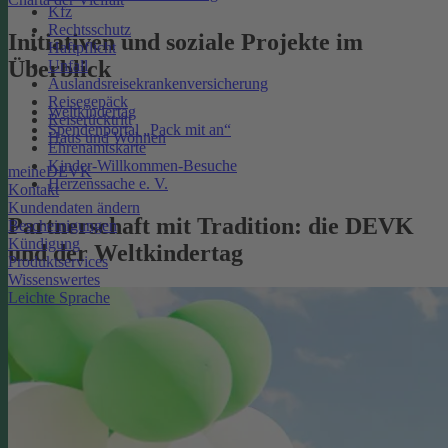
Kfz
Rechtsschutz
Initiativen und soziale Projekte im
Haftpflicht
Überblick
Unfall
Auslandsreisekrankenversicherung
Reisegepäck
Weltkindertag
Reiserücktritt
Spendenportal „Pack mit an“
Haus und Wohnen
Ehrenamtskarte
Kinder-Willkommen-Besuche
meineDEVK
Herzenssache e. V.
Kontakt
Kundendaten ändern
Partnerschaft mit Tradition: die DEVK
Bescheinigungen
Kündigung
und der Weltkindertag
Produktservices
Wissenswertes
Leichte Sprache