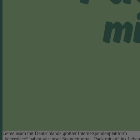
Gemeinsam mit Deutschlands größter Internetspendenplattform
„betterplace“ haben wir unser Spendenportal „Pack mit an“ ins Leben