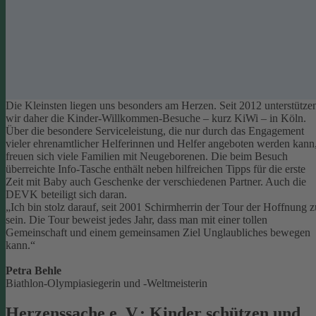
Die Kleinsten liegen uns besonders am Herzen. Seit 2012 unterstütze
wir daher die Kinder-Willkommen-Besuche – kurz KiWi – in Köln.
Über die besondere Serviceleistung, die nur durch das Engagement
vieler ehrenamtlicher Helferinnen und Helfer angeboten werden kann
freuen sich viele Familien mit Neugeborenen.
Die beim Besuch
überreichte Info-Tasche enthält neben hilfreichen Tipps für die erste
Zeit mit Baby auch Geschenke der verschiedenen Partner. Auch die
DEVK beteiligt sich daran.
„Ich bin stolz darauf, seit 2001 Schirmherrin der Tour der Hoffnung z
sein. Die Tour beweist jedes Jahr, dass man mit einer tollen
Gemeinschaft und einem gemeinsamen Ziel Unglaubliches bewegen
kann.“
Petra Behle
Biathlon-Olympiasiegerin und -Weltmeisterin
Herzenssache e. V.: Kinder schützen und