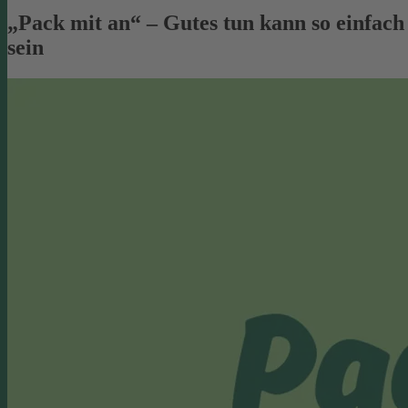
„Pack mit an“ – Gutes tun kann so einfach
sein