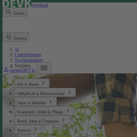
Direkt zum Seiteninhalt
Suche
Service
Unternehmen
Nachhaltigkeit
Soziales
meineDEVK
Kfz & Reise
Haftpflicht & Rechtsschutz
Haus & Wohnen
Krankheit, Unfall & Pflege
Beruf, Alter & Finanzen
Service