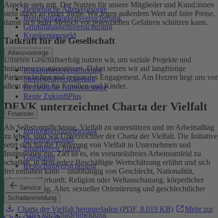
Aspekte stets mit. Der Nutzen für unsere Mitglieder und Kund:innen
Betriebliche Altersvorsorge
steht dabei an erster Stelle.
Wir legen außerdem Wert auf faire Preise,
Berufsunfähigkeitsversicherung
damit sich jeder Mensch vor potenziellen Gefahren schützen kann.
Grundfähigkeitsversicherung
Krankentagegeld
Tatkraft für die Gesellschaft
Altersvorsorge
Unseren Geschäftserfolg nutzen wir, um soziale Projekte und
Initiativen zu unterstützen. Dabei setzen wir auf langfristige
Risikolebensversicherung
Partnerschaften und regionales Engagement. Am Herzen liegt uns vor
Sterbegeldversicherung
allem die Hilfe für Familien und Kinder.
Betriebliche Altersvorsorge
Rente ZukunftPlus
DEVK unterzeichnet Charta der Vielfalt
Finanzen
Als Selbstverpflichtung, Vielfalt zu unterstützen und im Arbeitsalltag
Immobilienfinanzierung
zu leben, sind wir Unterzeichner der Charta der Vielfalt. Die Initiative
Investmentfonds
setzt sich für die Förderung von Vielfalt in Unternehmen und
SmartInvest Junior
Institutionen ein.
Ziel ist es, ein vorurteilsfreies Arbeitsumfeld zu
Girokonto
schaffen, in dem jede:r Beschäftigte Wertschätzung erfährt und sich
Restschuldversicherung
frei entfalten kann – unabhängig von Geschlecht, Nationalität,
ethnischer Herkunft, Religion oder Weltanschauung, körperlicher
Service
Einschränkung, Alter, sexueller Orientierung und geschlechtlicher
Identität.
Schadenmeldung
Charta der Vielfalt herunterladen (PDF, 8.019 KB)
Mehr zur
Alles zur Schadenmeldung
Charta der Vielfalt