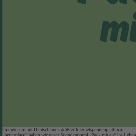
Gemeinsam mit Deutschlands größter Internetspendenplattform
„betterplace“ haben wir unser Spendenportal „Pack mit an“ ins Leben