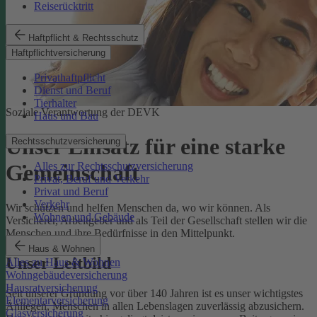
Reiserücktritt
Haftpflicht & Rechtsschutz
Haftpflichtversicherung
Privathaftpflicht
Dienst und Beruf
Tierhalter
Soziale Verantwortung der DEVK
Haus und Bau
Unser Einsatz für eine starke
Rechtsschutzversicherung
Alles zur Rechtsschutzversicherung
Gemeinschaft
Privat, Beruf und Verkehr
Privat und Beruf
Verkehr
Wir schützen und helfen Menschen da, wo wir können. Als
Wohnen und Gebäude
Versicherer, Arbeitgeber und als Teil der Gesellschaft stellen wir die
Menschen und ihre Bedürfnisse in den Mittelpunkt.
Haus & Wohnen
Unser Leitbild
Alles zu Haus & Wohnen
Wohngebäudeversicherung
Hausratversicherung
Seit unserer Gründung vor über 140 Jahren ist es unser wichtigstes
Elementarversicherung
Anliegen, Menschen in allen Lebenslagen zuverlässig abzusichern.
Glasversicherung