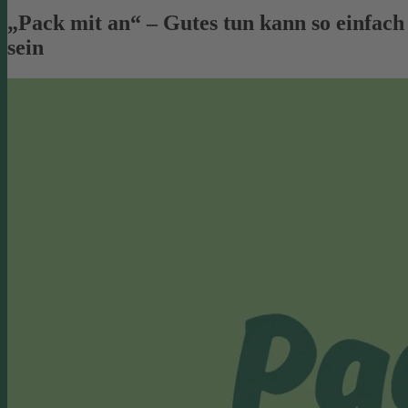
„Pack mit an“ – Gutes tun kann so einfach
sein