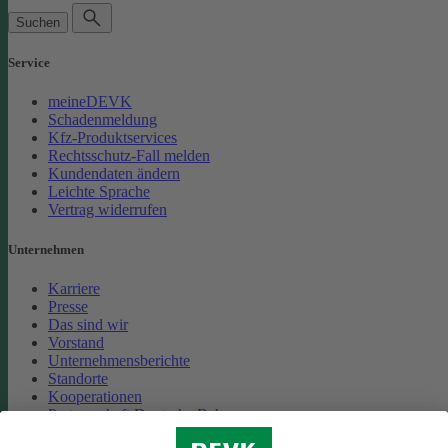
Suchen
Service
meineDEVK
Schadenmeldung
Kfz-Produktservices
Rechtsschutz-Fall melden
Kundendaten ändern
Leichte Sprache
Vertrag widerrufen
Unternehmen
Karriere
Presse
Das sind wir
Vorstand
Unternehmensberichte
Standorte
Kooperationen
Partnerschaft Deutsche Bahn
Nachhaltigkeit