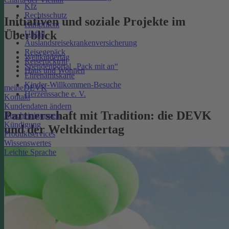
Kfz
Rechtsschutz
Initiativen und soziale Projekte im
Haftpflicht
Überblick
Unfall
Auslandsreisekrankenversicherung
Reisegepäck
Weltkindertag
Reiserücktritt
Spendenportal „Pack mit an“
Haus und Wohnen
Ehrenamtskarte
Kinder-Willkommen-Besuche
meineDEVK
Herzenssache e. V.
Kontakt
Kundendaten ändern
Partnerschaft mit Tradition: die DEVK
Bescheinigungen
Kündigung
und der Weltkindertag
Produktservices
Wissenswertes
Leichte Sprache