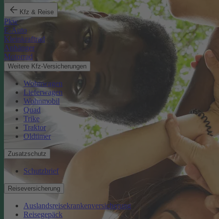
Kfz & Reise
Pkw
E-Auto
Kleinkraftrad
Anhänger
Motorrad
Weitere Kfz-Versicherungen
Wohnwagen
Lieferwagen
Wohnmobil
Quad
Trike
Traktor
Oldtimer
Zusatzschutz
Schutzbrief
Reiseversicherung
Auslandsreisekrankenversicherung
Reisegepäck