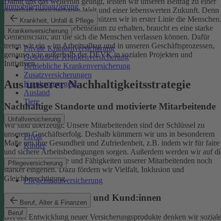
Damit uns das weiterhin gelingt, leisten wir unseren Beitrag zu einer
Immobilienfinanzierung
dauerhaft versicherbaren Welt und einer lebenswerten Zukunft. Denn
schützen wir das Klima, so schützen wir in erster Linie die Menschen
Krankheit, Unfall & Pflege
Um einen gesunden Lebensraum zu erhalten, braucht es eine starke
Krankenversicherung
Gemeinschaft, auf die sich die Menschen verlassen können. Dafür
treten wir ein – im Arbeitsalltag und in unseren Geschäftsprozessen,
Private Krankenversicherung
genauso wie außerhalb der DEVK in sozialen Projekten und
Gesetzliche Krankenversicherung
Initiativen.
Betriebliche Krankenversicherung
Zusatzversicherungen
Aus unserer Nachhaltigkeitsstrategie
Krankentagegeld
Ausland
Tiere
Nachhaltige Standorte und motivierte Mitarbeitende
Unfallversicherung
Wir sind überzeugt: Unsere Mitarbeitenden sind der Schlüssel zu
unserem Geschäftserfolg. Deshalb kümmern wir uns in besonderem
Privat
Maße um ihre Gesundheit und Zufriedenheit, z.B. indem wir für faire
Kinder
und sichere Arbeitsbedingungen sorgen.
Außerdem werden wir auf di
individuellen Talente und Fähigkeiten unserer Mitarbeitenden noch
Pflegeversicherung
stärker eingehen. Dazu fördern wir Vielfalt, Inklusion und
Gleichberechtigung.
Pflegezusatzversicherung
Begeisterte Mitglieder und Kund:innen
Beruf, Alter & Finanzen
Beruf
Bei der Entwicklung neuer Versicherungsprodukte denken wir sozial