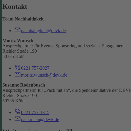
Kontakt
Team Nachhaltigkeit
nachhaltigkeit@devk.de
Moritz Wunsch
Ansprechpartner für Events, Sponsoring und soziales Engagement
Riehler Straße 190
50735 Köln
0221 757-2027
moritz.wunsch@devk.de
Susanne Rodenbusch
Ansprechpartnerin für „Pack mit an“, die Spendeninitiative der DEV
Riehler Straße 190
50735 Köln
0221 757-1815
packmitan@devk.de