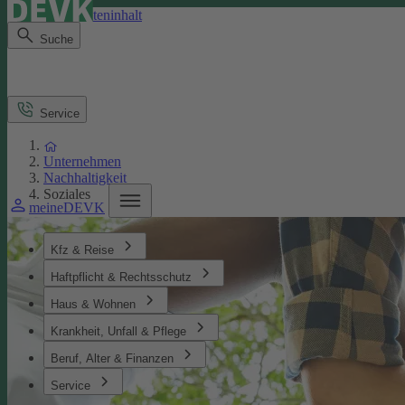
Direkt zum Seiteninhalt
Suche
Service
Unternehmen
Nachhaltigkeit
Soziales
meineDEVK
Kfz & Reise
Haftpflicht & Rechtsschutz
Haus & Wohnen
Krankheit, Unfall & Pflege
Beruf, Alter & Finanzen
Service