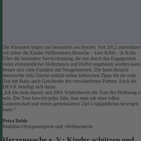
Die Kleinsten liegen uns besonders am Herzen. Seit 2012 unterstütze
wir daher die Kinder-Willkommen-Besuche – kurz KiWi – in Köln.
Über die besondere Serviceleistung, die nur durch das Engagement
vieler ehrenamtlicher Helferinnen und Helfer angeboten werden kann
freuen sich viele Familien mit Neugeborenen.
Die beim Besuch
überreichte Info-Tasche enthält neben hilfreichen Tipps für die erste
Zeit mit Baby auch Geschenke der verschiedenen Partner. Auch die
DEVK beteiligt sich daran.
„Ich bin stolz darauf, seit 2001 Schirmherrin der Tour der Hoffnung z
sein. Die Tour beweist jedes Jahr, dass man mit einer tollen
Gemeinschaft und einem gemeinsamen Ziel Unglaubliches bewegen
kann.“
Petra Behle
Biathlon-Olympiasiegerin und -Weltmeisterin
Herzenssache e. V.: Kinder schützen und