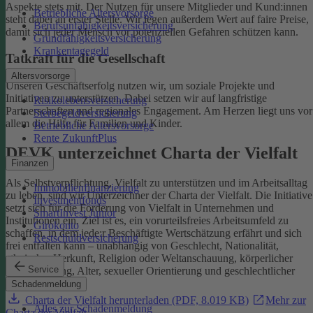
Aspekte stets mit. Der Nutzen für unsere Mitglieder und Kund:innen
Betriebliche Altersvorsorge
steht dabei an erster Stelle.
Wir legen außerdem Wert auf faire Preise,
Berufsunfähigkeitsversicherung
damit sich jeder Mensch vor potenziellen Gefahren schützen kann.
Grundfähigkeitsversicherung
Krankentagegeld
Tatkraft für die Gesellschaft
Altersvorsorge
Unseren Geschäftserfolg nutzen wir, um soziale Projekte und
Initiativen zu unterstützen. Dabei setzen wir auf langfristige
Risikolebensversicherung
Partnerschaften und regionales Engagement. Am Herzen liegt uns vor
Sterbegeldversicherung
allem die Hilfe für Familien und Kinder.
Betriebliche Altersvorsorge
Rente ZukunftPlus
DEVK unterzeichnet Charta der Vielfalt
Finanzen
Als Selbstverpflichtung, Vielfalt zu unterstützen und im Arbeitsalltag
Immobilienfinanzierung
zu leben, sind wir Unterzeichner der Charta der Vielfalt. Die Initiative
Investmentfonds
setzt sich für die Förderung von Vielfalt in Unternehmen und
SmartInvest Junior
Institutionen ein.
Ziel ist es, ein vorurteilsfreies Arbeitsumfeld zu
Girokonto
schaffen, in dem jede:r Beschäftigte Wertschätzung erfährt und sich
Restschuldversicherung
frei entfalten kann – unabhängig von Geschlecht, Nationalität,
ethnischer Herkunft, Religion oder Weltanschauung, körperlicher
Service
Einschränkung, Alter, sexueller Orientierung und geschlechtlicher
Identität.
Schadenmeldung
Charta der Vielfalt herunterladen (PDF, 8.019 KB)
Mehr zur
Alles zur Schadenmeldung
Charta der Vielfalt