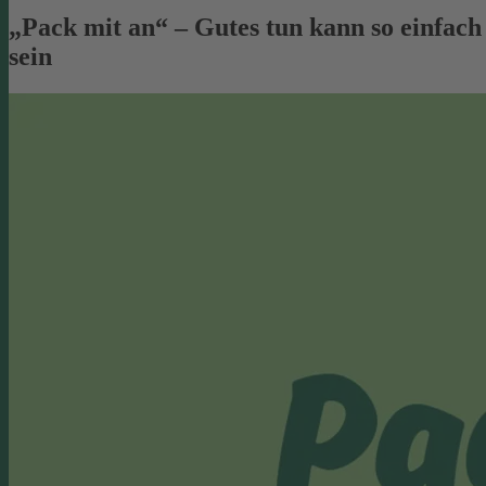
„Pack mit an“ – Gutes tun kann so einfach
sein