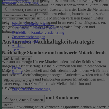
Damit uns das weiterhin gelingt, leisten wir unseren Beitrag zu einer
Immobilienfinanzierung
dauerhaft versicherbaren Welt und einer lebenswerten Zukunft. Denn
schützen wir das Klima, so schützen wir in erster Linie die Menschen
Krankheit, Unfall & Pflege
Um einen gesunden Lebensraum zu erhalten, braucht es eine starke
Krankenversicherung
Gemeinschaft, auf die sich die Menschen verlassen können. Dafür
treten wir ein – im Arbeitsalltag und in unseren Geschäftsprozessen,
Private Krankenversicherung
genauso wie außerhalb der DEVK in sozialen Projekten und
Gesetzliche Krankenversicherung
Initiativen.
Betriebliche Krankenversicherung
Zusatzversicherungen
Aus unserer Nachhaltigkeitsstrategie
Krankentagegeld
Ausland
Tiere
Nachhaltige Standorte und motivierte Mitarbeitende
Unfallversicherung
Wir sind überzeugt: Unsere Mitarbeitenden sind der Schlüssel zu
unserem Geschäftserfolg. Deshalb kümmern wir uns in besonderem
Privat
Maße um ihre Gesundheit und Zufriedenheit, z.B. indem wir für faire
Kinder
und sichere Arbeitsbedingungen sorgen.
Außerdem werden wir auf di
individuellen Talente und Fähigkeiten unserer Mitarbeitenden noch
Pflegeversicherung
stärker eingehen. Dazu fördern wir Vielfalt, Inklusion und
Gleichberechtigung.
Pflegezusatzversicherung
Begeisterte Mitglieder und Kund:innen
Beruf, Alter & Finanzen
Beruf
Bei der Entwicklung neuer Versicherungsprodukte denken wir sozial