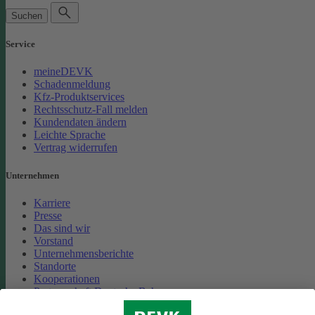
Suchen
Service
meineDEVK
Schadenmeldung
Kfz-Produktservices
Rechtsschutz-Fall melden
Kundendaten ändern
Leichte Sprache
Vertrag widerrufen
Unternehmen
Karriere
Presse
Das sind wir
Vorstand
Unternehmensberichte
Standorte
Kooperationen
Partnerschaft Deutsche Bahn
Nachhaltigkeit