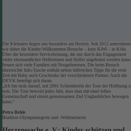
Die Kleinsten liegen uns besonders am Herzen. Seit 2012 unterstütze
wir daher die Kinder-Willkommen-Besuche – kurz KiWi – in Köln.
Über die besondere Serviceleistung, die nur durch das Engagement
vieler ehrenamtlicher Helferinnen und Helfer angeboten werden kann
freuen sich viele Familien mit Neugeborenen.
Die beim Besuch
überreichte Info-Tasche enthält neben hilfreichen Tipps für die erste
Zeit mit Baby auch Geschenke der verschiedenen Partner. Auch die
DEVK beteiligt sich daran.
„Ich bin stolz darauf, seit 2001 Schirmherrin der Tour der Hoffnung z
sein. Die Tour beweist jedes Jahr, dass man mit einer tollen
Gemeinschaft und einem gemeinsamen Ziel Unglaubliches bewegen
kann.“
Petra Behle
Biathlon-Olympiasiegerin und -Weltmeisterin
Herzenssache e. V.: Kinder schützen und