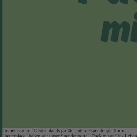
Gemeinsam mit Deutschlands größter Internetspendenplattform
„betterplace“ haben wir unser Spendenportal „Pack mit an“ ins Leben