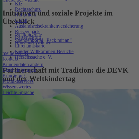
Kfz
Rechtsschutz
Initiativen und soziale Projekte im
Haftpflicht
Überblick
Unfall
Auslandsreisekrankenversicherung
Reisegepäck
Weltkindertag
Reiserücktritt
Spendenportal „Pack mit an“
Haus und Wohnen
Ehrenamtskarte
Kinder-Willkommen-Besuche
meineDEVK
Herzenssache e. V.
Kontakt
Kundendaten ändern
Partnerschaft mit Tradition: die DEVK
Bescheinigungen
Kündigung
und der Weltkindertag
Produktservices
Wissenswertes
Leichte Sprache