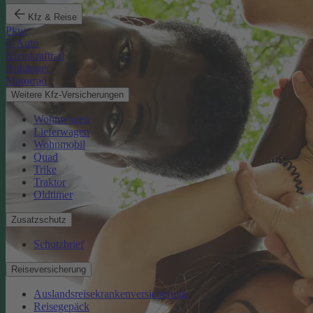
Kfz & Reise
Pkw
E-Auto
Kleinkraftrad
Anhänger
Motorrad
Weitere Kfz-Versicherungen
Wohnwagen
Lieferwagen
Wohnmobil
Quad
Trike
Traktor
Oldtimer
Zusatzschutz
Schutzbrief
Reiseversicherung
Auslandsreisekrankenversicherung
Reisegepäck