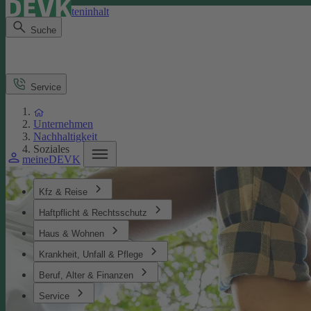
Direkt zum Seiteninhalt
Suche
Service
Unternehmen
Nachhaltigkeit
Soziales
meineDEVK
Kfz & Reise
Haftpflicht & Rechtsschutz
Haus & Wohnen
Krankheit, Unfall & Pflege
Beruf, Alter & Finanzen
Service