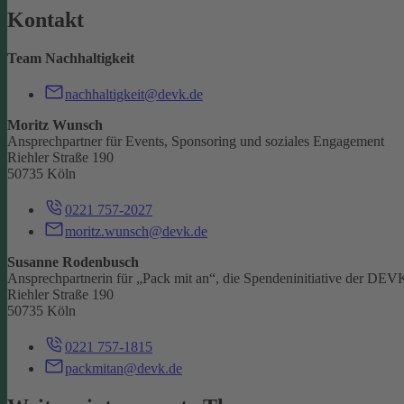
Kontakt
Team Nachhaltigkeit
nachhaltigkeit@devk.de
Moritz Wunsch
Ansprechpartner für Events, Sponsoring und soziales Engagement
Riehler Straße 190
50735 Köln
0221 757-2027
moritz.wunsch@devk.de
Susanne Rodenbusch
Ansprechpartnerin für „Pack mit an“, die Spendeninitiative der DEV
Riehler Straße 190
50735 Köln
0221 757-1815
packmitan@devk.de