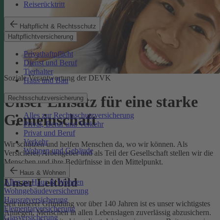
Reiserücktritt
Haftpflicht & Rechtsschutz
Haftpflichtversicherung
Privathaftpflicht
Dienst und Beruf
Tierhalter
Soziale Verantwortung der DEVK
Haus und Bau
Unser Einsatz für eine starke
Rechtsschutzversicherung
Alles zur Rechtsschutzversicherung
Gemeinschaft
Privat, Beruf und Verkehr
Privat und Beruf
Verkehr
Wir schützen und helfen Menschen da, wo wir können. Als
Wohnen und Gebäude
Versicherer, Arbeitgeber und als Teil der Gesellschaft stellen wir die
Menschen und ihre Bedürfnisse in den Mittelpunkt.
Haus & Wohnen
Unser Leitbild
Alles zu Haus & Wohnen
Wohngebäudeversicherung
Hausratversicherung
Seit unserer Gründung vor über 140 Jahren ist es unser wichtigstes
Elementarversicherung
Anliegen, Menschen in allen Lebenslagen zuverlässig abzusichern.
Glasversicherung