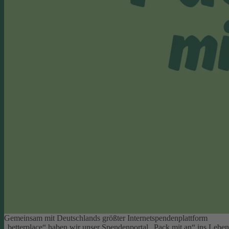
Gemeinsam mit Deutschlands größter Internetspendenplattform
„betterplace“ haben wir unser Spendenportal „Pack mit an“ ins Leben