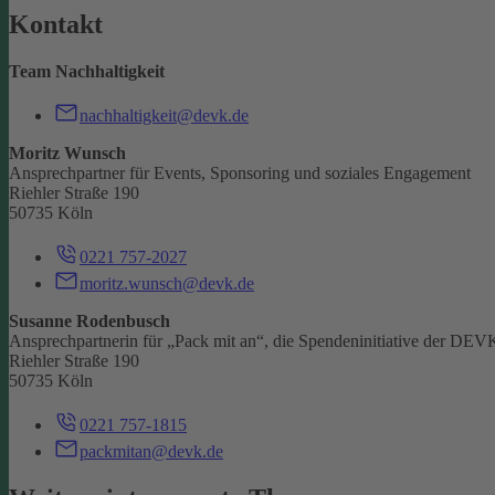
Kontakt
Team Nachhaltigkeit
nachhaltigkeit@devk.de
Moritz Wunsch
Ansprechpartner für Events, Sponsoring und soziales Engagement
Riehler Straße 190
50735 Köln
0221 757-2027
moritz.wunsch@devk.de
Susanne Rodenbusch
Ansprechpartnerin für „Pack mit an“, die Spendeninitiative der DEV
Riehler Straße 190
50735 Köln
0221 757-1815
packmitan@devk.de