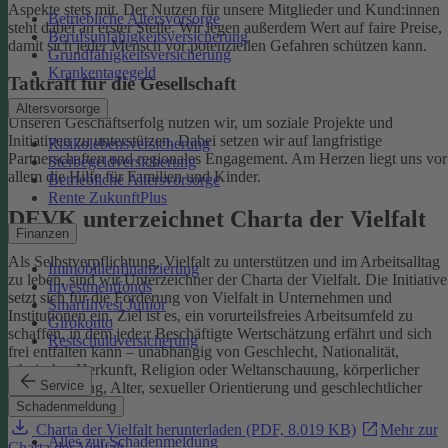
Aspekte stets mit. Der Nutzen für unsere Mitglieder und Kund:innen
Betriebliche Altersvorsorge
steht dabei an erster Stelle.
Wir legen außerdem Wert auf faire Preise,
Berufsunfähigkeitsversicherung
damit sich jeder Mensch vor potenziellen Gefahren schützen kann.
Grundfähigkeitsversicherung
Krankentagegeld
Tatkraft für die Gesellschaft
Altersvorsorge
Unseren Geschäftserfolg nutzen wir, um soziale Projekte und
Initiativen zu unterstützen. Dabei setzen wir auf langfristige
Risikolebensversicherung
Partnerschaften und regionales Engagement. Am Herzen liegt uns vor
Sterbegeldversicherung
allem die Hilfe für Familien und Kinder.
Betriebliche Altersvorsorge
Rente ZukunftPlus
DEVK unterzeichnet Charta der Vielfalt
Finanzen
Als Selbstverpflichtung, Vielfalt zu unterstützen und im Arbeitsalltag
Immobilienfinanzierung
zu leben, sind wir Unterzeichner der Charta der Vielfalt. Die Initiative
Investmentfonds
setzt sich für die Förderung von Vielfalt in Unternehmen und
SmartInvest Junior
Institutionen ein.
Ziel ist es, ein vorurteilsfreies Arbeitsumfeld zu
Girokonto
schaffen, in dem jede:r Beschäftigte Wertschätzung erfährt und sich
Restschuldversicherung
frei entfalten kann – unabhängig von Geschlecht, Nationalität,
ethnischer Herkunft, Religion oder Weltanschauung, körperlicher
Service
Einschränkung, Alter, sexueller Orientierung und geschlechtlicher
Identität.
Schadenmeldung
Charta der Vielfalt herunterladen (PDF, 8.019 KB)
Mehr zur
Alles zur Schadenmeldung
Charta der Vielfalt