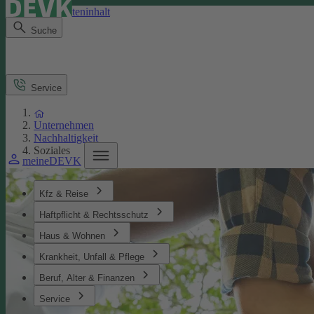
Direkt zum Seiteninhalt
Suche
Service
Unternehmen
Nachhaltigkeit
Soziales
meineDEVK
Kfz & Reise
Haftpflicht & Rechtsschutz
Haus & Wohnen
Krankheit, Unfall & Pflege
Beruf, Alter & Finanzen
Service