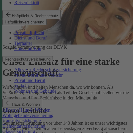
Reiserücktritt
Haftpflicht & Rechtsschutz
Haftpflichtversicherung
Privathaftpflicht
Dienst und Beruf
Tierhalter
Soziale Verantwortung der DEVK
Haus und Bau
Unser Einsatz für eine starke
Rechtsschutzversicherung
Alles zur Rechtsschutzversicherung
Gemeinschaft
Privat, Beruf und Verkehr
Privat und Beruf
Verkehr
Wir schützen und helfen Menschen da, wo wir können. Als
Wohnen und Gebäude
Versicherer, Arbeitgeber und als Teil der Gesellschaft stellen wir die
Menschen und ihre Bedürfnisse in den Mittelpunkt.
Haus & Wohnen
Unser Leitbild
Alles zu Haus & Wohnen
Wohngebäudeversicherung
Hausratversicherung
Seit unserer Gründung vor über 140 Jahren ist es unser wichtigstes
Elementarversicherung
Anliegen, Menschen in allen Lebenslagen zuverlässig abzusichern.
Glasversicherung