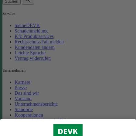
Suchen
Service
meineDEVK
Schadenmeldung
Kfz-Produktservices
Rechtsschutz-Fall melden
Kundendaten ändern
Leichte Sprache
Vertrag widerrufen
Unternehmen
Karriere
Presse
Das sind wir
Vorstand
Unternehmensberichte
Standorte
Kooperationen
Partnerschaft Deutsche Bahn
Nachhaltigkeit