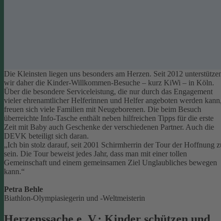
Die Kleinsten liegen uns besonders am Herzen. Seit 2012 unterstütze
wir daher die Kinder-Willkommen-Besuche – kurz KiWi – in Köln.
Über die besondere Serviceleistung, die nur durch das Engagement
vieler ehrenamtlicher Helferinnen und Helfer angeboten werden kann
freuen sich viele Familien mit Neugeborenen.
Die beim Besuch
überreichte Info-Tasche enthält neben hilfreichen Tipps für die erste
Zeit mit Baby auch Geschenke der verschiedenen Partner. Auch die
DEVK beteiligt sich daran.
„Ich bin stolz darauf, seit 2001 Schirmherrin der Tour der Hoffnung z
sein. Die Tour beweist jedes Jahr, dass man mit einer tollen
Gemeinschaft und einem gemeinsamen Ziel Unglaubliches bewegen
kann.“
Petra Behle
Biathlon-Olympiasiegerin und -Weltmeisterin
Herzenssache e. V.: Kinder schützen und