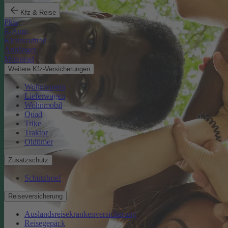
Kfz & Reise
Pkw
E-Auto
Kleinkraftrad
Anhänger
Motorrad
Weitere Kfz-Versicherungen
Wohnwagen
Lieferwagen
Wohnmobil
Quad
Trike
Traktor
Oldtimer
Zusatzschutz
Schutzbrief
Reiseversicherung
Auslandsreisekrankenversicherung
Reisegepäck