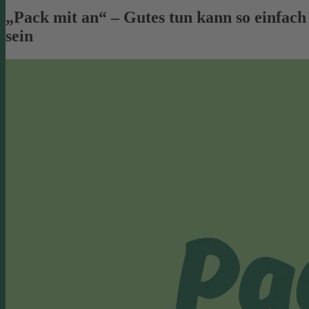
„Pack mit an“ – Gutes tun kann so einfach
sein