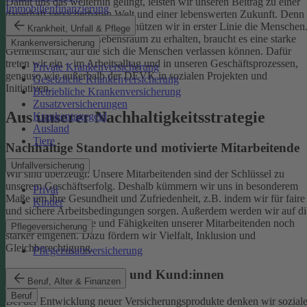
Damit uns das weiterhin gelingt, leisten wir unseren Beitrag zu einer
Immobilienfinanzierung
dauerhaft versicherbaren Welt und einer lebenswerten Zukunft. Denn
schützen wir das Klima, so schützen wir in erster Linie die Menschen
Krankheit, Unfall & Pflege
Um einen gesunden Lebensraum zu erhalten, braucht es eine starke
Krankenversicherung
Gemeinschaft, auf die sich die Menschen verlassen können. Dafür
treten wir ein – im Arbeitsalltag und in unseren Geschäftsprozessen,
Private Krankenversicherung
genauso wie außerhalb der DEVK in sozialen Projekten und
Gesetzliche Krankenversicherung
Initiativen.
Betriebliche Krankenversicherung
Zusatzversicherungen
Aus unserer Nachhaltigkeitsstrategie
Krankentagegeld
Ausland
Tiere
Nachhaltige Standorte und motivierte Mitarbeitende
Unfallversicherung
Wir sind überzeugt: Unsere Mitarbeitenden sind der Schlüssel zu
unserem Geschäftserfolg. Deshalb kümmern wir uns in besonderem
Privat
Maße um ihre Gesundheit und Zufriedenheit, z.B. indem wir für faire
Kinder
und sichere Arbeitsbedingungen sorgen.
Außerdem werden wir auf di
individuellen Talente und Fähigkeiten unserer Mitarbeitenden noch
Pflegeversicherung
stärker eingehen. Dazu fördern wir Vielfalt, Inklusion und
Gleichberechtigung.
Pflegezusatzversicherung
Begeisterte Mitglieder und Kund:innen
Beruf, Alter & Finanzen
Beruf
Bei der Entwicklung neuer Versicherungsprodukte denken wir sozial