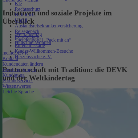
Kfz
Rechtsschutz
Initiativen und soziale Projekte im
Haftpflicht
Überblick
Unfall
Auslandsreisekrankenversicherung
Reisegepäck
Weltkindertag
Reiserücktritt
Spendenportal „Pack mit an“
Haus und Wohnen
Ehrenamtskarte
Kinder-Willkommen-Besuche
meineDEVK
Herzenssache e. V.
Kontakt
Kundendaten ändern
Partnerschaft mit Tradition: die DEVK
Bescheinigungen
Kündigung
und der Weltkindertag
Produktservices
Wissenswertes
Leichte Sprache