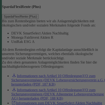
SpardaFlexiRente (Plus)
SpardaFlexiRente (Plus)
Bis zum Rentenbeginn bieten wir als Anlagemöglichkeiten mit
ökologischen und/oder sozialen Merkmalen folgende Fonds an:
DEVK SmartSelect Aktien Nachhaltig
Monega FairInvest Aktien R
UniRak ESG A
Ab dem Rentenbeginn erfolgt die Kapitalanlage ausschließlich in
unserem Sicherungsvermögen, welches ebenfalls ökologische
und/oder soziale Merkmale berücksichtigt.
Zu den oben genannten Anlagemöglichkeiten finden Sie hier die
nachhaltigkeitsbezogenen Offenlegungen:
Informationen nach Artikel 10 OffenlegungsVO zum
Sicherungsvermögen (DEVK Lebensversicherungsverein a.G.)
herunterladen (PDF, 187 KB)
Informationen nach Artikel 10 OffenlegungsVO zum
Sicherungsvermögen (DEVK Allgemeine Lebensversicherung
AG) herunterladen (PDF, 188 KB)
Informationen zum DEVK SmartSelect Aktien Nachhaltig