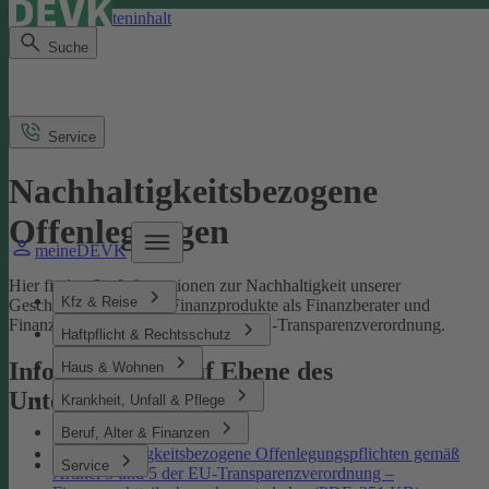
Direkt zum Seiteninhalt
Suche
Service
Nachhaltigkeitsbezogene
Offenlegungen
meineDEVK
Hier finden Sie Informationen zur Nachhaltigkeit unserer
Kfz & Reise
Geschäftsprozesse und Finanzprodukte als Finanzberater und
Finanzmarktteilnehmer gemäß der EU-Transparenzverordnung.
Haftpflicht & Rechtsschutz
Informationen auf Ebene des
Haus & Wohnen
Unternehmens
Krankheit, Unfall & Pflege
Beruf, Alter & Finanzen
Nachhaltigkeitsbezogene Offenlegungspflichten gemäß
Service
Artikel 3 und 5 der EU-Transparenzverordnung –