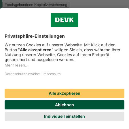
Fondsgebundene Kapitalversicherung
Als Anlagemöglichkeit mit ökologischen und/oder sozialen Merkmal
bieten wir folgenden Fonds an:
Monega FairInvest Aktien R
Zu der oben genannten Anlagemöglichkeit finden Sie hier die
nachhaltigkeitsbezogenen Offenlegungen:
Regelmäßige Informationen zum Monega FairInvest Aktien
R aufrufen
Weitere Rentenversicherungen (nicht fondsgebunden)
Weitere Rentenversicherungen (nicht fondsgebunden)
Die Kapitalanlage erfolgt in unserem Sicherungsvermögen, welches
ökologische und/oder soziale Merkmale berücksichtigt.
Zu der oben
genannten Anlagemöglichkeit finden Sie hier die
nachhaltigkeitsbezogenen Offenlegungen:
Regelmäßige Informationen zum Sicherungsvermögen
(DEVK Lebensversicherungsverein a.G.) herunterladen (PDF,
205 KB)
Regelmäßige Informationen zum Sicherungsvermögen