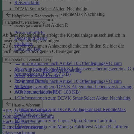
Reiserücktritt
DEVK SmartSelect Aktien Nachhaltig
DEVK-Anlagekonzept RenditeMax Nachhaltig
Haftpflicht & Rechtsschutz
Lupus Alpha Return I
Haftpflichtversicherung
Monega FairInvest Aktien R
Privathaftpflicht
Ab dem Rentenbeginn erfolgt die Kapitalanlage ausschließlich in
Dienst und Beruf
unserem Sicherungsvermögen.
Tierhalter
Zu den oben genannten Anlagemöglichkeiten finden Sie hier die
Haus und Bau
nachhaltigkeitsbezogenen Offenlegungen:
Rechtsschutzversicherung
Informationen nach Artikel 10 OffenlegungsVO zum
Sicherungsvermögen (DEVK Lebensversicherungsverein a.G.)
Alles zur Rechtsschutzversicherung
herunterladen (PDF, 187 KB)
Privat, Beruf und Verkehr
Privat und Beruf
Informationen nach Artikel 10 OffenlegungsVO zum
Verkehr
Sicherungsvermögen (DEVK Allgemeine Lebensversicherung
Wohnen und Gebäude
AG) herunterladen (PDF, 188 KB)
Informationen zum DEVK SmartSelect Aktien Nachhaltig
aufrufen
Haus & Wohnen
Informationen zum DEVK-Anlagekonzept RenditeMax
Alles zu Haus & Wohnen
Nachhaltig aufrufen
Wohngebäudeversicherung
Informationen zum Lupus Alpha Return I aufrufen
Hausratversicherung
Informationen zum Monega FairInvest Aktien R aufrufen
Elementarversicherung
Glasversicherung