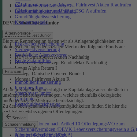
Informationen zum Monega FairInvest Aktien R aufrufen
Betriebliche Altersvorsorge
Informationen zum UniRak ESG A aufrufen
Berufsunfähigkeitsversicherung
Grundfähigkeitsversicherung
Krankentagegeld
DEVK-SmartInvest Junior
Altersvorsorge
DEVK-SmartInvest Junior
Bis zum Rentenbeginn bieten wir als Anlagemöglichkeiten mit
Risikolebensversicherung
ökologischen und/oder sozialen Merkmalen folgende Fonds an:
Sterbegeldversicherung
Betriebliche Altersvorsorge
DEVK SmartSelect Aktien Nachhaltig
Rente ZukunftPlus
DEVK-Anlagekonzept RenditeMax Nachhaltig
Lupus Alpha Return I
Finanzen
Monega Dänische Covered Bonds I
Monega FairInvest Aktien R
Immobilienfinanzierung
Investmentfonds
Ab dem Rentenbeginn erfolgt die Kapitalanlage ausschließlich in
SmartInvest Junior
unserem Sicherungsvermögen, welches ebenfalls ökologische
Girokonto
und/oder soziale Merkmale berücksichtigt.
Restschuldversicherung
Zu den oben genannten Anlagemöglichkeiten finden Sie hier die
nachhaltigkeitsbezogenen Offenlegungen:
Service
Informationen nach Artikel 10 OffenlegungsVO zum
Schadenmeldung
Sicherungsvermögen (DEVK Lebensversicherungsverein a.G.)
herunterladen (PDF, 187 KB)
Alles zur Schadenmeldung