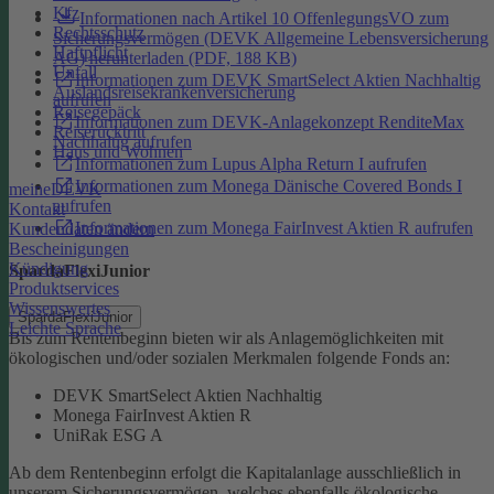
Kfz
Informationen nach Artikel 10 OffenlegungsVO zum
Rechtsschutz
Sicherungsvermögen (DEVK Allgemeine Lebensversicherung
Haftpflicht
AG) herunterladen (PDF, 188 KB)
Unfall
Informationen zum DEVK SmartSelect Aktien Nachhaltig
Auslandsreisekrankenversicherung
aufrufen
Reisegepäck
Informationen zum DEVK-Anlagekonzept RenditeMax
Reiserücktritt
Nachhaltig aufrufen
Haus und Wohnen
Informationen zum Lupus Alpha Return I aufrufen
Informationen zum Monega Dänische Covered Bonds I
meineDEVK
aufrufen
Kontakt
Informationen zum Monega FairInvest Aktien R aufrufen
Kundendaten ändern
Bescheinigungen
Kündigung
SpardaFlexiJunior
Produktservices
Wissenswertes
SpardaFlexiJunior
Leichte Sprache
Bis zum Rentenbeginn bieten wir als Anlagemöglichkeiten mit
ökologischen und/oder sozialen Merkmalen folgende Fonds an:
DEVK SmartSelect Aktien Nachhaltig
Monega FairInvest Aktien R
UniRak ESG A
Ab dem Rentenbeginn erfolgt die Kapitalanlage ausschließlich in
unserem Sicherungsvermögen, welches ebenfalls ökologische