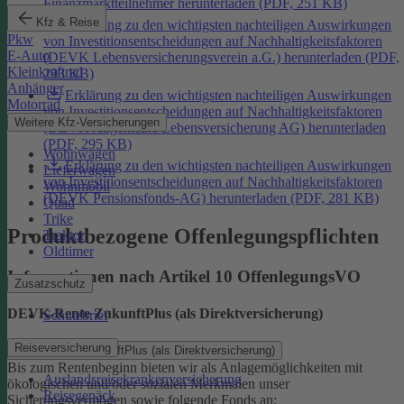
Finanzmarktteilnehmer herunterladen (PDF, 251 KB)
Kfz & Reise
Erklärung zu den wichtigsten nachteiligen Auswirkungen
Pkw
von Investitionsentscheidungen auf Nachhaltigkeitsfaktoren
E-Auto
(DEVK Lebensversicherungsverein a.G.) herunterladen (PDF,
Kleinkraftrad
293 KB)
Anhänger
Erklärung zu den wichtigsten nachteiligen Auswirkungen
Motorrad
von Investitionsentscheidungen auf Nachhaltigkeitsfaktoren
Weitere Kfz-Versicherungen
(DEVK Allgemeine Lebensversicherung AG) herunterladen
(PDF, 295 KB)
Wohnwagen
Erklärung zu den wichtigsten nachteiligen Auswirkungen
Lieferwagen
von Investitionsentscheidungen auf Nachhaltigkeitsfaktoren
Wohnmobil
(DEVK Pensionsfonds-AG) herunterladen (PDF, 281 KB)
Quad
Trike
Produktbezogene Offenlegungspflichten
Traktor
Oldtimer
Informationen nach Artikel 10 OffenlegungsVO
Zusatzschutz
DEVK-Rente ZukunftPlus (als Direktversicherung)
Schutzbrief
Reiseversicherung
DEVK-Rente ZukunftPlus (als Direktversicherung)
Bis zum Rentenbeginn bieten wir als Anlagemöglichkeiten mit
Auslandsreisekrankenversicherung
ökologischen und/oder sozialen Merkmalen unser
Reisegepäck
Sicherungsvermögen sowie folgende Fonds an: