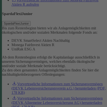
Vorvertragliche Informationen zum Monega FairInvest
Aktien R aufrufen
SpardaFlexiJunior
SpardaFlexiJunior
Bis zum Rentenbeginn bieten wir als Anlagemöglichkeiten mit
ökologischen und/oder sozialen Merkmalen folgende Fonds an:
DEVK SmartSelect Aktien Nachhaltig
Monega FairInvest Aktien R
UniRak ESG A
Ab dem Rentenbeginn erfolgt die Kapitalanlage ausschließlich in
unserem Sicherungsvermögen, welches ebenfalls ökologische
und/oder soziale Merkmale berücksichtigt.
Zu den oben genannten Anlagemöglichkeiten finden Sie hier die
nachhaltigkeitsbezogenen Offenlegungen:
Vorvertragliche Informationen zum Sicherungsvermögen
(DEVK Lebensversicherungsverein a.G.) herunterladen (PDF,
178 KB)
Vorvertragliche Informationen zum Sicherungsvermögen
(DEVK Allgemeine Lebensversicherung AG) herunterladen
(PDF, 179 KB)