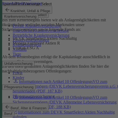
Immobilienfinanzierung
SpardaFlexiVorsorge Select
Krankheit, Unfall & Pflege
SpardaFlexiVorsorge Select
Krankenversicherung
Bis zum Rentenbeginn bieten wir als Anlagemöglichkeiten mit
ökologischen und/oder sozialen Merkmalen unser
Private Krankenversicherung
Sicherungsvermögen sowie folgende Fonds an:
Gesetzliche Krankenversicherung
Betriebliche Krankenversicherung
DEVK SmartSelect Aktien Nachhaltig
Zusatzversicherungen
Monega FairInvest Aktien R
Krankentagegeld
UniRak ESG A
Ausland
Tiere
Ab dem Rentenbeginn erfolgt die Kapitalanlage ausschließlich in
unserem Sicherungsvermögen.
Unfallversicherung
Zu den oben genannten Anlagemöglichkeiten finden Sie hier die
nachhaltigkeitsbezogenen Offenlegungen:
Privat
Kinder
Informationen nach Artikel 10 OffenlegungsVO zum
Sicherungsvermögen (DEVK Lebensversicherungsverein a.G.)
Pflegeversicherung
herunterladen (PDF, 187 KB)
Pflegezusatzversicherung
Informationen nach Artikel 10 OffenlegungsVO zum
Sicherungsvermögen (DEVK Allgemeine Lebensversicherung
AG) herunterladen (PDF, 188 KB)
Beruf, Alter & Finanzen
Informationen zum DEVK SmartSelect Aktien Nachhaltig
Beruf
aufrufen