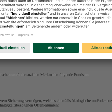
serem Sicherungsvermögen, welches ebenfalls ökologische und/oder soz
hhaltigkeitsbezogenen Offenlegungen:
erungsvermögen (DEVK Lebensversicherungsverein a.G.) herunterlad
herungsvermögen (DEVK Allgemeine Lebensversicherung AG) herunter
ufrufen
haltig aufrufen
ufen
gischen und/oder sozialen Merkmalen folgende Fonds an:
serem Sicherungsvermögen, welches ebenfalls ökologische und/oder soz
hhaltigkeitsbezogenen Offenlegungen: