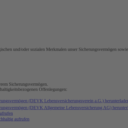
gischen und/oder sozialen Merkmalen unser Sicherungsvermögen sowie
nserem Sicherungsvermögen.
hhaltigkeitsbezogenen Offenlegungen:
erungsvermögen (DEVK Lebensversicherungsverein a.G.) herunterlad
herungsvermögen (DEVK Allgemeine Lebensversicherung AG) herunter
ufrufen
haltig aufrufen