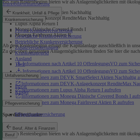
Bis zum Rentenbeginn bieten wir als Anlagemöglichkeiten mit ökolo
Immobilienfinanzierung
DEVK SmartSelect Aktien Nachhaltig
Krankheit, Unfall & Pflege
DEVK-Anlagekonzept RenditeMax Nachhaltig
Krankenversicherung
Lupus Alpha Return I
Monega Dänische Covered Bonds I
Private Krankenversicherung
Monega FairInvest Aktien R
Gesetzliche Krankenversicherung
Betriebliche Krankenversicherung
Ab dem Rentenbeginn erfolgt die Kapitalanlage ausschließlich in un
Zusatzversicherungen
Zu den oben genannten Anlagemöglichkeiten finden Sie hier die nac
Krankentagegeld
Ausland
Informationen nach Artikel 10 OffenlegungsVO zum Sich
Tiere
Informationen nach Artikel 10 OffenlegungsVO zum Sic
Unfallversicherung
Informationen zum DEVK SmartSelect Aktien Nachhaltig a
Informationen zum DEVK-Anlagekonzept RenditeMax Nach
Privat
Informationen zum Lupus Alpha Return I aufrufen
Kinder
Informationen zum Monega Dänische Covered Bonds I aufr
Informationen zum Monega FairInvest Aktien R aufrufen
Pflegeversicherung
Pflegezusatzversicherung
SpardaFlexiJunior
SpardaFlexiJunior
Beruf, Alter & Finanzen
Bis zum Rentenbeginn bieten wir als Anlagemöglichkeiten mit ökolo
Beruf