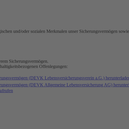
gischen und/oder sozialen Merkmalen unser Sicherungsvermögen sowie
nserem Sicherungsvermögen.
hhaltigkeitsbezogenen Offenlegungen:
erungsvermögen (DEVK Lebensversicherungsverein a.G.) herunterlad
herungsvermögen (DEVK Allgemeine Lebensversicherung AG) herunter
ufrufen