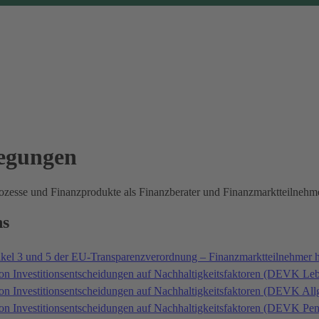
legungen
prozesse und Finanzprodukte als Finanzberater und Finanzmarktteilne
ns
ikel 3 und 5 der EU-Transparenzverordnung – Finanzmarktteilnehmer 
on Investitionsentscheidungen auf Nachhaltigkeitsfaktoren (DEVK Le
von Investitionsentscheidungen auf Nachhaltigkeitsfaktoren (DEVK A
von Investitionsentscheidungen auf Nachhaltigkeitsfaktoren (DEVK P