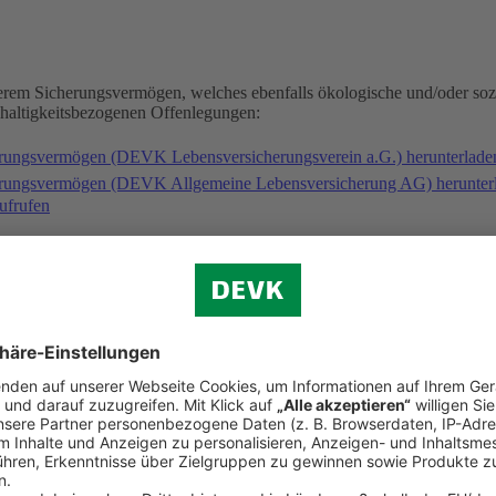
serem Sicherungsvermögen, welches ebenfalls ökologische und/oder soz
hhaltigkeitsbezogenen Offenlegungen:
erungsvermögen (DEVK Lebensversicherungsverein a.G.) herunterlad
herungsvermögen (DEVK Allgemeine Lebensversicherung AG) herunter
ufrufen
gischen und/oder sozialen Merkmalen folgende Fonds an: