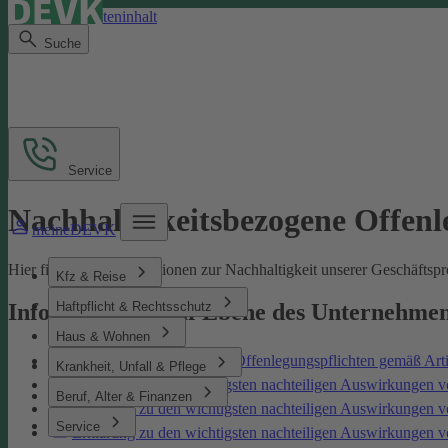
Direkt zum Seiteninhalt
Suche
Service
Nachhaltigkeitsbezogene Offen
meineDEVK
Hier finden Sie Informationen zur Nachhaltigkeit unserer Geschäfts
Kfz & Reise
Haftpflicht & Rechtsschutz
Informationen auf Ebene des Unternehme
Haus & Wohnen
Nachhaltigkeitsbezogene Offenlegungspflichten gemäß Art
Krankheit, Unfall & Pflege
Erklärung zu den wichtigsten nachteiligen Auswirkungen v
Beruf, Alter & Finanzen
Erklärung zu den wichtigsten nachteiligen Auswirkungen 
Service
Erklärung zu den wichtigsten nachteiligen Auswirkungen 