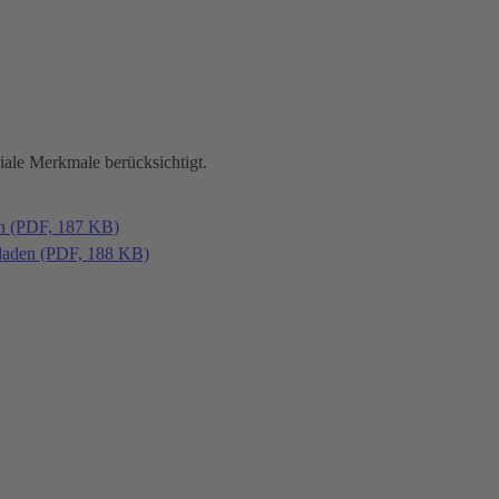
iale Merkmale berücksichtigt.
en (PDF, 187 KB)
laden (PDF, 188 KB)