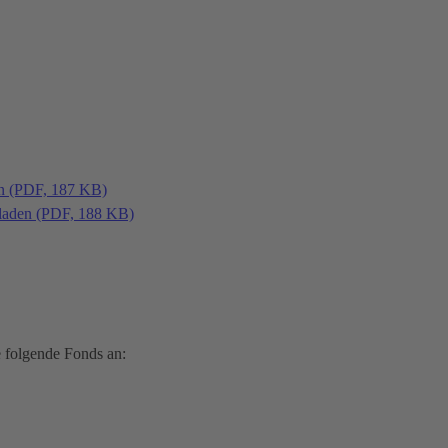
en (PDF, 187 KB)
laden (PDF, 188 KB)
 folgende Fonds an: