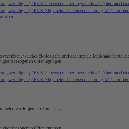
erungsvermögen (DEVK Lebensversicherungsverein a.G.) herunterlad
herungsvermögen (DEVK Allgemeine Lebensversicherung AG) herunter
ufrufen
gsvermögen, welches ökologische und/oder soziale Merkmale berücksic
ltigkeitsbezogenen Offenlegungen:
erungsvermögen (DEVK Lebensversicherungsverein a.G.) herunterlad
herungsvermögen (DEVK Allgemeine Lebensversicherung AG) herunter
n bieten wir folgenden Fonds an:
ltigkeitsbezogenen Offenlegungen: