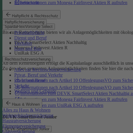
Reiserücktritt
Informationen zum Monega FairInvest Aktien R aufrufen
SpardaFlexiVorsorge Select
Haftpflicht & Rechtsschutz
Haftpflichtversicherung
SpardaFlexiVorsorge Select
Bis zum Rentenbeginn bieten wir als Anlagemöglichkeiten mit ökolo
Privathaftpflicht
Dienst und Beruf
DEVK SmartSelect Aktien Nachhaltig
Tierhalter
Monega FairInvest Aktien R
Haus und Bau
UniRak ESG A
Rechtsschutzversicherung
Ab dem Rentenbeginn erfolgt die Kapitalanlage ausschließlich in u
Zu den oben genannten Anlagemöglichkeiten finden Sie hier die nac
Alles zur Rechtsschutzversicherung
Privat, Beruf und Verkehr
Informationen nach Artikel 10 OffenlegungsVO zum Sich
Privat und Beruf
Verkehr
Informationen nach Artikel 10 OffenlegungsVO zum Sic
Wohnen und Gebäude
Informationen zum DEVK SmartSelect Aktien Nachhaltig a
Informationen zum Monega FairInvest Aktien R aufrufen
Haus & Wohnen
Informationen zum UniRak ESG A aufrufen
Alles zu Haus & Wohnen
Wohngebäudeversicherung
DEVK-SmartInvest Junior
Hausratversicherung
Elementarversicherung
DEVK-SmartInvest Junior
Glasversicherung