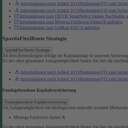
Informationen nach Artikel 10 OffenlegungsVO zum Sich
Informationen nach Artikel 10 OffenlegungsVO zum Sic
Informationen zum DEVK SmartSelect Aktien Nachhaltig a
Informationen zum Monega FairInvest Aktien R aufrufen
Informationen zum UniRak ESG A aufrufen
SpardaFlexiRente Strategie
SpardaFlexiRente Strategie
Ab dem Rentenbeginn erfolgt die Kapitalanlage in unserem Sicherun
Zu der oben genannten Anlagemöglichkeit finden Sie hier die nachha
Informationen nach Artikel 10 OffenlegungsVO zum Sich
Informationen nach Artikel 10 OffenlegungsVO zum Sic
Fondsgebundene Kapitalversicherung
Fondsgebundene Kapitalversicherung
Als Anlagemöglichkeit mit ökologischen und/oder sozialen Merkmale
Monega FairInvest Aktien R
Zu der oben genannten Anlagemöglichkeit finden Sie hier die nachha