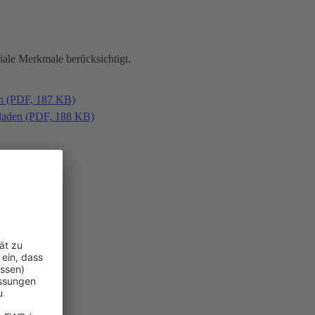
iale Merkmale berücksichtigt.
en (PDF, 187 KB)
laden (PDF, 188 KB)