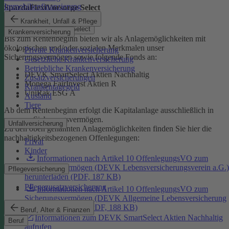
Immobilienfinanzierung
SpardaFlexiVorsorge Select
Krankheit, Unfall & Pflege
SpardaFlexiVorsorge Select
Krankenversicherung
Bis zum Rentenbeginn bieten wir als Anlagemöglichkeiten mit
ökologischen und/oder sozialen Merkmalen unser
Private Krankenversicherung
Sicherungsvermögen sowie folgende Fonds an:
Gesetzliche Krankenversicherung
Betriebliche Krankenversicherung
DEVK SmartSelect Aktien Nachhaltig
Zusatzversicherungen
Monega FairInvest Aktien R
Krankentagegeld
UniRak ESG A
Ausland
Tiere
Ab dem Rentenbeginn erfolgt die Kapitalanlage ausschließlich in
unserem Sicherungsvermögen.
Unfallversicherung
Zu den oben genannten Anlagemöglichkeiten finden Sie hier die
nachhaltigkeitsbezogenen Offenlegungen:
Privat
Kinder
Informationen nach Artikel 10 OffenlegungsVO zum
Sicherungsvermögen (DEVK Lebensversicherungsverein a.G.)
Pflegeversicherung
herunterladen (PDF, 187 KB)
Pflegezusatzversicherung
Informationen nach Artikel 10 OffenlegungsVO zum
Sicherungsvermögen (DEVK Allgemeine Lebensversicherung
AG) herunterladen (PDF, 188 KB)
Beruf, Alter & Finanzen
Informationen zum DEVK SmartSelect Aktien Nachhaltig
Beruf
aufrufen