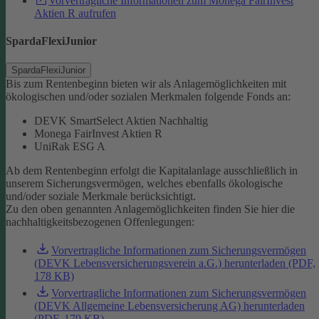
Vorvertragliche Informationen zum Monega FairInvest
Aktien R aufrufen
SpardaFlexiJunior
SpardaFlexiJunior
Bis zum Rentenbeginn bieten wir als Anlagemöglichkeiten mit
ökologischen und/oder sozialen Merkmalen folgende Fonds an:
DEVK SmartSelect Aktien Nachhaltig
Monega FairInvest Aktien R
UniRak ESG A
Ab dem Rentenbeginn erfolgt die Kapitalanlage ausschließlich in
unserem Sicherungsvermögen, welches ebenfalls ökologische
und/oder soziale Merkmale berücksichtigt.
Zu den oben genannten Anlagemöglichkeiten finden Sie hier die
nachhaltigkeitsbezogenen Offenlegungen:
Vorvertragliche Informationen zum Sicherungsvermögen
(DEVK Lebensversicherungsverein a.G.) herunterladen (PDF,
178 KB)
Vorvertragliche Informationen zum Sicherungsvermögen
(DEVK Allgemeine Lebensversicherung AG) herunterladen
(PDF, 179 KB)