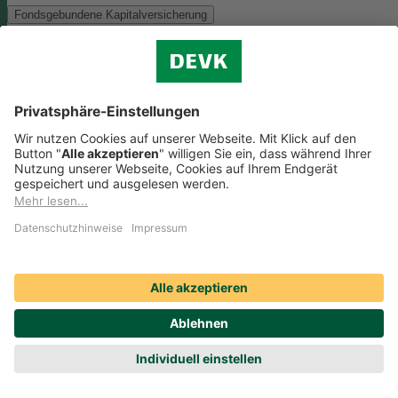
Fondsgebundene Kapitalversicherung
Als Anlagemöglichkeit mit ökologischen und/oder sozialen Merkmal
bieten wir folgenden Fonds an:
Monega FairInvest Aktien R
Zu der oben genannten Anlagemöglichkeit finden Sie hier die
nachhaltigkeitsbezogenen Offenlegungen:
Regelmäßige Informationen zum Monega FairInvest Aktien
R aufrufen
Weitere Rentenversicherungen (nicht fondsgebunden)
Weitere Rentenversicherungen (nicht fondsgebunden)
Die Kapitalanlage erfolgt in unserem Sicherungsvermögen, welches
ökologische und/oder soziale Merkmale berücksichtigt.
Zu der oben
genannten Anlagemöglichkeit finden Sie hier die
nachhaltigkeitsbezogenen Offenlegungen:
Regelmäßige Informationen zum Sicherungsvermögen
(DEVK Lebensversicherungsverein a.G.) herunterladen (PDF,
205 KB)
Regelmäßige Informationen zum Sicherungsvermögen