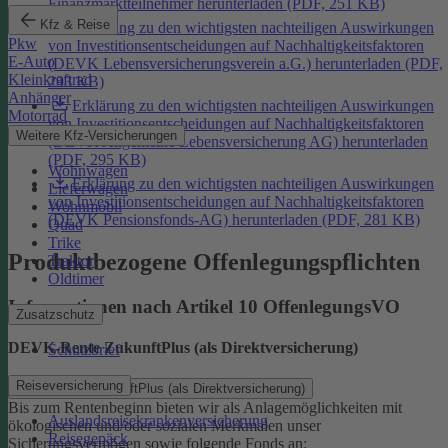
Finanzmarktteilnehmer herunterladen (PDF, 251 KB)
Kfz & Reise
Erklärung zu den wichtigsten nachteiligen Auswirkungen
Pkw
von Investitionsentscheidungen auf Nachhaltigkeitsfaktoren
E-Auto
(DEVK Lebensversicherungsverein a.G.) herunterladen (PDF,
Kleinkraftrad
293 KB)
Anhänger
Erklärung zu den wichtigsten nachteiligen Auswirkungen
Motorrad
von Investitionsentscheidungen auf Nachhaltigkeitsfaktoren
Weitere Kfz-Versicherungen
(DEVK Allgemeine Lebensversicherung AG) herunterladen
(PDF, 295 KB)
Wohnwagen
Erklärung zu den wichtigsten nachteiligen Auswirkungen
Lieferwagen
von Investitionsentscheidungen auf Nachhaltigkeitsfaktoren
Wohnmobil
(DEVK Pensionsfonds-AG) herunterladen (PDF, 281 KB)
Quad
Trike
Produktbezogene Offenlegungspflichten
Traktor
Oldtimer
Informationen nach Artikel 10 OffenlegungsVO
Zusatzschutz
DEVK-Rente ZukunftPlus (als Direktversicherung)
Schutzbrief
Reiseversicherung
DEVK-Rente ZukunftPlus (als Direktversicherung)
Bis zum Rentenbeginn bieten wir als Anlagemöglichkeiten mit
Auslandsreisekrankenversicherung
ökologischen und/oder sozialen Merkmalen unser
Reisegepäck
Sicherungsvermögen sowie folgende Fonds an: