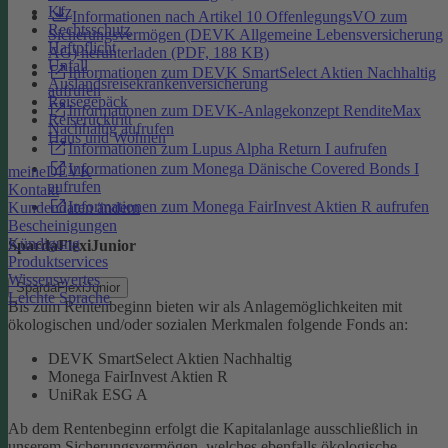
Kfz
Informationen nach Artikel 10 OffenlegungsVO zum
Rechtsschutz
Sicherungsvermögen (DEVK Allgemeine Lebensversicherung
Haftpflicht
AG) herunterladen (PDF, 188 KB)
Unfall
Informationen zum DEVK SmartSelect Aktien Nachhaltig
Auslandsreisekrankenversicherung
aufrufen
Reisegepäck
Informationen zum DEVK-Anlagekonzept RenditeMax
Reiserücktritt
Nachhaltig aufrufen
Haus und Wohnen
Informationen zum Lupus Alpha Return I aufrufen
Informationen zum Monega Dänische Covered Bonds I
meineDEVK
aufrufen
Kontakt
Informationen zum Monega FairInvest Aktien R aufrufen
Kundendaten ändern
Bescheinigungen
Kündigung
SpardaFlexiJunior
Produktservices
Wissenswertes
SpardaFlexiJunior
Leichte Sprache
Bis zum Rentenbeginn bieten wir als Anlagemöglichkeiten mit
ökologischen und/oder sozialen Merkmalen folgende Fonds an:
DEVK SmartSelect Aktien Nachhaltig
Monega FairInvest Aktien R
UniRak ESG A
Ab dem Rentenbeginn erfolgt die Kapitalanlage ausschließlich in
unserem Sicherungsvermögen, welches ebenfalls ökologische