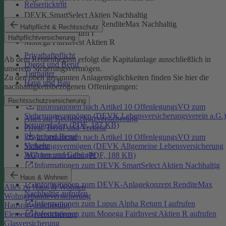
Reiserücktritt
DEVK SmartSelect Aktien Nachhaltig
DEVK-Anlagekonzept RenditeMax Nachhaltig
Haftpflicht & Rechtsschutz
Lupus Alpha Return I
Haftpflichtversicherung
Monega FairInvest Aktien R
Privathaftpflicht
Ab dem Rentenbeginn erfolgt die Kapitalanlage ausschließlich in
Dienst und Beruf
unserem Sicherungsvermögen.
Tierhalter
Zu den oben genannten Anlagemöglichkeiten finden Sie hier die
Haus und Bau
nachhaltigkeitsbezogenen Offenlegungen:
Rechtsschutzversicherung
Informationen nach Artikel 10 OffenlegungsVO zum
Sicherungsvermögen (DEVK Lebensversicherungsverein a.G.)
Alles zur Rechtsschutzversicherung
herunterladen (PDF, 187 KB)
Privat, Beruf und Verkehr
Privat und Beruf
Informationen nach Artikel 10 OffenlegungsVO zum
Verkehr
Sicherungsvermögen (DEVK Allgemeine Lebensversicherung
Wohnen und Gebäude
AG) herunterladen (PDF, 188 KB)
Informationen zum DEVK SmartSelect Aktien Nachhaltig
aufrufen
Haus & Wohnen
Informationen zum DEVK-Anlagekonzept RenditeMax
Alles zu Haus & Wohnen
Nachhaltig aufrufen
Wohngebäudeversicherung
Informationen zum Lupus Alpha Return I aufrufen
Hausratversicherung
Informationen zum Monega FairInvest Aktien R aufrufen
Elementarversicherung
Glasversicherung