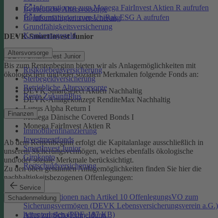
Informationen zum Monega FairInvest Aktien R aufrufen
Betriebliche Altersvorsorge
Informationen zum UniRak ESG A aufrufen
Berufsunfähigkeitsversicherung
Grundfähigkeitsversicherung
Krankentagegeld
DEVK-SmartInvest Junior
Altersvorsorge
DEVK-SmartInvest Junior
Bis zum Rentenbeginn bieten wir als Anlagemöglichkeiten mit
Risikolebensversicherung
ökologischen und/oder sozialen Merkmalen folgende Fonds an:
Sterbegeldversicherung
Betriebliche Altersvorsorge
DEVK SmartSelect Aktien Nachhaltig
Rente ZukunftPlus
DEVK-Anlagekonzept RenditeMax Nachhaltig
Lupus Alpha Return I
Finanzen
Monega Dänische Covered Bonds I
Monega FairInvest Aktien R
Immobilienfinanzierung
Investmentfonds
Ab dem Rentenbeginn erfolgt die Kapitalanlage ausschließlich in
SmartInvest Junior
unserem Sicherungsvermögen, welches ebenfalls ökologische
Girokonto
und/oder soziale Merkmale berücksichtigt.
Restschuldversicherung
Zu den oben genannten Anlagemöglichkeiten finden Sie hier die
nachhaltigkeitsbezogenen Offenlegungen:
Service
Informationen nach Artikel 10 OffenlegungsVO zum
Schadenmeldung
Sicherungsvermögen (DEVK Lebensversicherungsverein a.G.)
herunterladen (PDF, 187 KB)
Alles zur Schadenmeldung