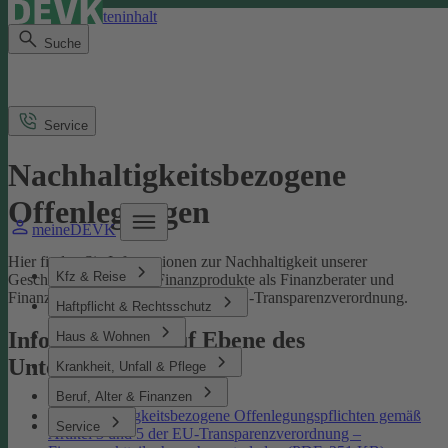
Direkt zum Seiteninhalt
Suche
Service
Nachhaltigkeitsbezogene
Offenlegungen
meineDEVK
Hier finden Sie Informationen zur Nachhaltigkeit unserer
Kfz & Reise
Geschäftsprozesse und Finanzprodukte als Finanzberater und
Finanzmarktteilnehmer gemäß der EU-Transparenzverordnung.
Haftpflicht & Rechtsschutz
Informationen auf Ebene des
Haus & Wohnen
Unternehmens
Krankheit, Unfall & Pflege
Beruf, Alter & Finanzen
Nachhaltigkeitsbezogene Offenlegungspflichten gemäß
Service
Artikel 3 und 5 der EU-Transparenzverordnung –