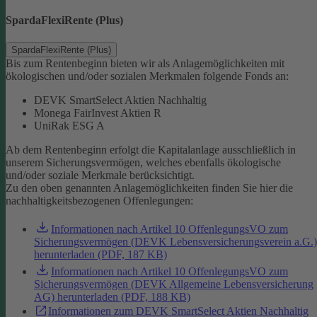
SpardaFlexiRente (Plus)
SpardaFlexiRente (Plus)
Bis zum Rentenbeginn bieten wir als Anlagemöglichkeiten mit
ökologischen und/oder sozialen Merkmalen folgende Fonds an:
DEVK SmartSelect Aktien Nachhaltig
Monega FairInvest Aktien R
UniRak ESG A
Ab dem Rentenbeginn erfolgt die Kapitalanlage ausschließlich in
unserem Sicherungsvermögen, welches ebenfalls ökologische
und/oder soziale Merkmale berücksichtigt.
Zu den oben genannten Anlagemöglichkeiten finden Sie hier die
nachhaltigkeitsbezogenen Offenlegungen:
Informationen nach Artikel 10 OffenlegungsVO zum
Sicherungsvermögen (DEVK Lebensversicherungsverein a.G.)
herunterladen (PDF, 187 KB)
Informationen nach Artikel 10 OffenlegungsVO zum
Sicherungsvermögen (DEVK Allgemeine Lebensversicherung
AG) herunterladen (PDF, 188 KB)
Informationen zum DEVK SmartSelect Aktien Nachhaltig