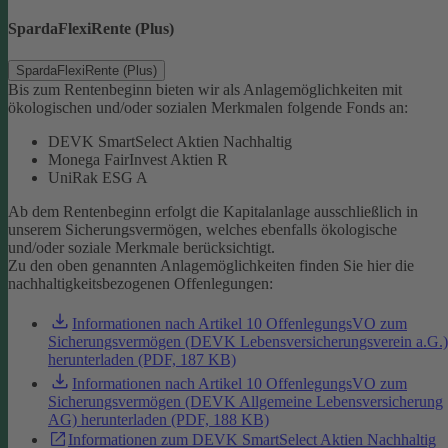
SpardaFlexiRente (Plus)
SpardaFlexiRente (Plus)
Bis zum Rentenbeginn bieten wir als Anlagemöglichkeiten mit
ökologischen und/oder sozialen Merkmalen folgende Fonds an:
DEVK SmartSelect Aktien Nachhaltig
Monega FairInvest Aktien R
UniRak ESG A
Ab dem Rentenbeginn erfolgt die Kapitalanlage ausschließlich in
unserem Sicherungsvermögen, welches ebenfalls ökologische
und/oder soziale Merkmale berücksichtigt.
Zu den oben genannten Anlagemöglichkeiten finden Sie hier die
nachhaltigkeitsbezogenen Offenlegungen:
Informationen nach Artikel 10 OffenlegungsVO zum
Sicherungsvermögen (DEVK Lebensversicherungsverein a.G.)
herunterladen (PDF, 187 KB)
Informationen nach Artikel 10 OffenlegungsVO zum
Sicherungsvermögen (DEVK Allgemeine Lebensversicherung
AG) herunterladen (PDF, 188 KB)
Informationen zum DEVK SmartSelect Aktien Nachhaltig