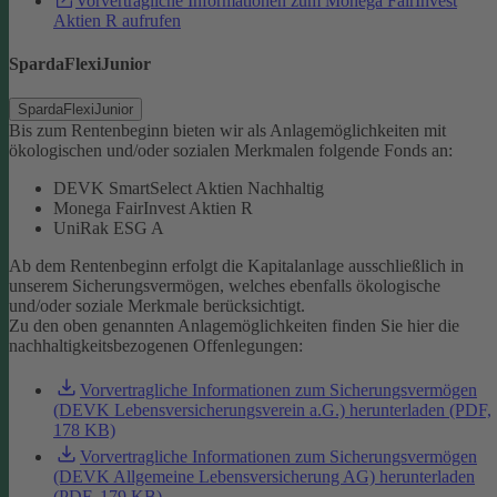
Vorvertragliche Informationen zum Monega FairInvest
Aktien R aufrufen
SpardaFlexiJunior
SpardaFlexiJunior
Bis zum Rentenbeginn bieten wir als Anlagemöglichkeiten mit
ökologischen und/oder sozialen Merkmalen folgende Fonds an:
DEVK SmartSelect Aktien Nachhaltig
Monega FairInvest Aktien R
UniRak ESG A
Ab dem Rentenbeginn erfolgt die Kapitalanlage ausschließlich in
unserem Sicherungsvermögen, welches ebenfalls ökologische
und/oder soziale Merkmale berücksichtigt.
Zu den oben genannten Anlagemöglichkeiten finden Sie hier die
nachhaltigkeitsbezogenen Offenlegungen:
Vorvertragliche Informationen zum Sicherungsvermögen
(DEVK Lebensversicherungsverein a.G.) herunterladen (PDF,
178 KB)
Vorvertragliche Informationen zum Sicherungsvermögen
(DEVK Allgemeine Lebensversicherung AG) herunterladen
(PDF, 179 KB)