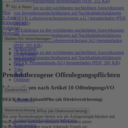
Finanzmarktteilnehmer herunterladen (PDF, 251 KB)
Kfz & Reise
Erklärung zu den wichtigsten nachteiligen Auswirkungen
Pkw
von Investitionsentscheidungen auf Nachhaltigkeitsfaktoren
E-Auto
(DEVK Lebensversicherungsverein a.G.) herunterladen (PDF,
Kleinkraftrad
293 KB)
Anhänger
Erklärung zu den wichtigsten nachteiligen Auswirkungen
Motorrad
von Investitionsentscheidungen auf Nachhaltigkeitsfaktoren
Weitere Kfz-Versicherungen
(DEVK Allgemeine Lebensversicherung AG) herunterladen
(PDF, 295 KB)
Wohnwagen
Erklärung zu den wichtigsten nachteiligen Auswirkungen
Lieferwagen
von Investitionsentscheidungen auf Nachhaltigkeitsfaktoren
Wohnmobil
(DEVK Pensionsfonds-AG) herunterladen (PDF, 281 KB)
Quad
Trike
Produktbezogene Offenlegungspflichten
Traktor
Oldtimer
Informationen nach Artikel 10 OffenlegungsVO
Zusatzschutz
DEVK-Rente ZukunftPlus (als Direktversicherung)
Schutzbrief
Reiseversicherung
DEVK-Rente ZukunftPlus (als Direktversicherung)
Bis zum Rentenbeginn bieten wir als Anlagemöglichkeiten mit
Auslandsreisekrankenversicherung
ökologischen und/oder sozialen Merkmalen unser
Reisegepäck
Sicherungsvermögen sowie folgende Fonds an: