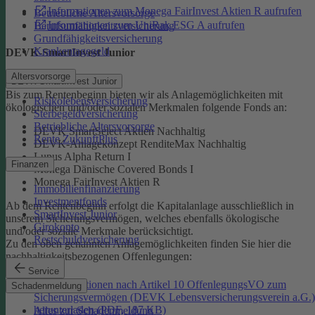
Informationen zum Monega FairInvest Aktien R aufrufen
Betriebliche Altersvorsorge
Informationen zum UniRak ESG A aufrufen
Berufsunfähigkeitsversicherung
Grundfähigkeitsversicherung
Krankentagegeld
DEVK-SmartInvest Junior
Altersvorsorge
DEVK-SmartInvest Junior
Bis zum Rentenbeginn bieten wir als Anlagemöglichkeiten mit
Risikolebensversicherung
ökologischen und/oder sozialen Merkmalen folgende Fonds an:
Sterbegeldversicherung
Betriebliche Altersvorsorge
DEVK SmartSelect Aktien Nachhaltig
Rente ZukunftPlus
DEVK-Anlagekonzept RenditeMax Nachhaltig
Lupus Alpha Return I
Finanzen
Monega Dänische Covered Bonds I
Monega FairInvest Aktien R
Immobilienfinanzierung
Investmentfonds
Ab dem Rentenbeginn erfolgt die Kapitalanlage ausschließlich in
SmartInvest Junior
unserem Sicherungsvermögen, welches ebenfalls ökologische
Girokonto
und/oder soziale Merkmale berücksichtigt.
Restschuldversicherung
Zu den oben genannten Anlagemöglichkeiten finden Sie hier die
nachhaltigkeitsbezogenen Offenlegungen:
Service
Informationen nach Artikel 10 OffenlegungsVO zum
Schadenmeldung
Sicherungsvermögen (DEVK Lebensversicherungsverein a.G.)
herunterladen (PDF, 187 KB)
Alles zur Schadenmeldung