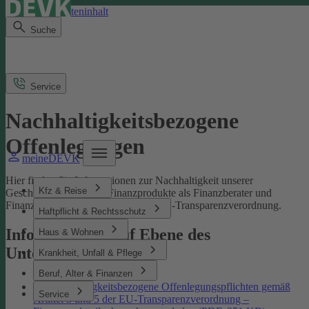
Direkt zum Seiteninhalt
Suche
Service
Nachhaltigkeitsbezogene
Offenlegungen
meineDEVK
Hier finden Sie Informationen zur Nachhaltigkeit unserer
Kfz & Reise
Geschäftsprozesse und Finanzprodukte als Finanzberater und
Finanzmarktteilnehmer gemäß der EU-Transparenzverordnung.
Haftpflicht & Rechtsschutz
Informationen auf Ebene des
Haus & Wohnen
Unternehmens
Krankheit, Unfall & Pflege
Beruf, Alter & Finanzen
Nachhaltigkeitsbezogene Offenlegungspflichten gemäß
Service
Artikel 3 und 5 der EU-Transparenzverordnung –