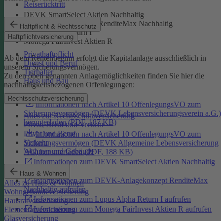
Reiserücktritt
DEVK SmartSelect Aktien Nachhaltig
DEVK-Anlagekonzept RenditeMax Nachhaltig
Haftpflicht & Rechtsschutz
Lupus Alpha Return I
Haftpflichtversicherung
Monega FairInvest Aktien R
Privathaftpflicht
Ab dem Rentenbeginn erfolgt die Kapitalanlage ausschließlich in
Dienst und Beruf
unserem Sicherungsvermögen.
Tierhalter
Zu den oben genannten Anlagemöglichkeiten finden Sie hier die
Haus und Bau
nachhaltigkeitsbezogenen Offenlegungen:
Rechtsschutzversicherung
Informationen nach Artikel 10 OffenlegungsVO zum
Sicherungsvermögen (DEVK Lebensversicherungsverein a.G.)
Alles zur Rechtsschutzversicherung
herunterladen (PDF, 187 KB)
Privat, Beruf und Verkehr
Privat und Beruf
Informationen nach Artikel 10 OffenlegungsVO zum
Verkehr
Sicherungsvermögen (DEVK Allgemeine Lebensversicherung
Wohnen und Gebäude
AG) herunterladen (PDF, 188 KB)
Informationen zum DEVK SmartSelect Aktien Nachhaltig
aufrufen
Haus & Wohnen
Informationen zum DEVK-Anlagekonzept RenditeMax
Alles zu Haus & Wohnen
Nachhaltig aufrufen
Wohngebäudeversicherung
Informationen zum Lupus Alpha Return I aufrufen
Hausratversicherung
Informationen zum Monega FairInvest Aktien R aufrufen
Elementarversicherung
Glasversicherung