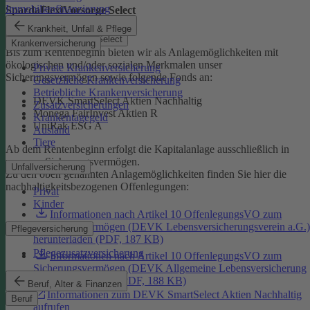
Immobilienfinanzierung
SpardaFlexiVorsorge Select
Krankheit, Unfall & Pflege
SpardaFlexiVorsorge Select
Krankenversicherung
Bis zum Rentenbeginn bieten wir als Anlagemöglichkeiten mit
ökologischen und/oder sozialen Merkmalen unser
Private Krankenversicherung
Sicherungsvermögen sowie folgende Fonds an:
Gesetzliche Krankenversicherung
Betriebliche Krankenversicherung
DEVK SmartSelect Aktien Nachhaltig
Zusatzversicherungen
Monega FairInvest Aktien R
Krankentagegeld
UniRak ESG A
Ausland
Tiere
Ab dem Rentenbeginn erfolgt die Kapitalanlage ausschließlich in
unserem Sicherungsvermögen.
Unfallversicherung
Zu den oben genannten Anlagemöglichkeiten finden Sie hier die
nachhaltigkeitsbezogenen Offenlegungen:
Privat
Kinder
Informationen nach Artikel 10 OffenlegungsVO zum
Sicherungsvermögen (DEVK Lebensversicherungsverein a.G.)
Pflegeversicherung
herunterladen (PDF, 187 KB)
Pflegezusatzversicherung
Informationen nach Artikel 10 OffenlegungsVO zum
Sicherungsvermögen (DEVK Allgemeine Lebensversicherung
AG) herunterladen (PDF, 188 KB)
Beruf, Alter & Finanzen
Informationen zum DEVK SmartSelect Aktien Nachhaltig
Beruf
aufrufen