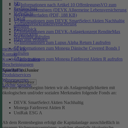
Kfz
Informationen nach Artikel 10 OffenlegungsVO zum
Rechtsschutz
Sicherungsvermögen (DEVK Allgemeine Lebensversicherung
Haftpflicht
AG) herunterladen (PDF, 188 KB)
Unfall
Informationen zum DEVK SmartSelect Aktien Nachhaltig
Auslandsreisekrankenversicherung
aufrufen
Reisegepäck
Informationen zum DEVK-Anlagekonzept RenditeMax
Reiserücktritt
Nachhaltig aufrufen
Haus und Wohnen
Informationen zum Lupus Alpha Return I aufrufen
Informationen zum Monega Dänische Covered Bonds I
meineDEVK
aufrufen
Kontakt
Informationen zum Monega FairInvest Aktien R aufrufen
Kundendaten ändern
Bescheinigungen
Kündigung
SpardaFlexiJunior
Produktservices
Wissenswertes
SpardaFlexiJunior
Leichte Sprache
Bis zum Rentenbeginn bieten wir als Anlagemöglichkeiten mit
ökologischen und/oder sozialen Merkmalen folgende Fonds an:
DEVK SmartSelect Aktien Nachhaltig
Monega FairInvest Aktien R
UniRak ESG A
Ab dem Rentenbeginn erfolgt die Kapitalanlage ausschließlich in
unserem Sicherungsvermögen, welches ebenfalls ökologische