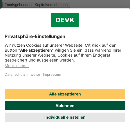
Fondsgebundene Kapitalversicherung
Als Anlagemöglichkeit mit ökologischen und/oder sozialen Merkmal
bieten wir folgenden Fonds an:
Monega FairInvest Aktien R
Zu der oben genannten Anlagemöglichkeit finden Sie hier die
nachhaltigkeitsbezogenen Offenlegungen:
Regelmäßige Informationen zum Monega FairInvest Aktien
R aufrufen
Weitere Rentenversicherungen (nicht fondsgebunden)
Weitere Rentenversicherungen (nicht fondsgebunden)
Die Kapitalanlage erfolgt in unserem Sicherungsvermögen, welches
ökologische und/oder soziale Merkmale berücksichtigt.
Zu der oben
genannten Anlagemöglichkeit finden Sie hier die
nachhaltigkeitsbezogenen Offenlegungen:
Regelmäßige Informationen zum Sicherungsvermögen
(DEVK Lebensversicherungsverein a.G.) herunterladen (PDF,
205 KB)
Regelmäßige Informationen zum Sicherungsvermögen