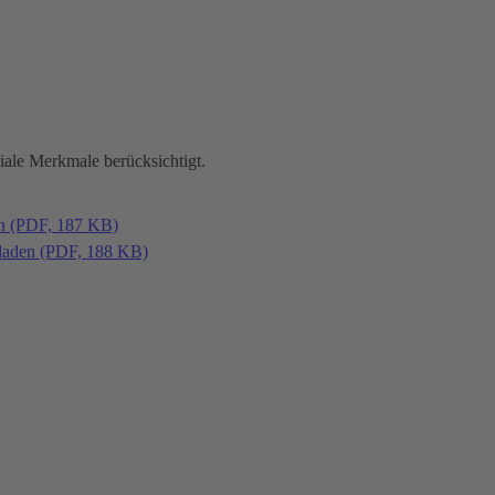
iale Merkmale berücksichtigt.
en (PDF, 187 KB)
laden (PDF, 188 KB)