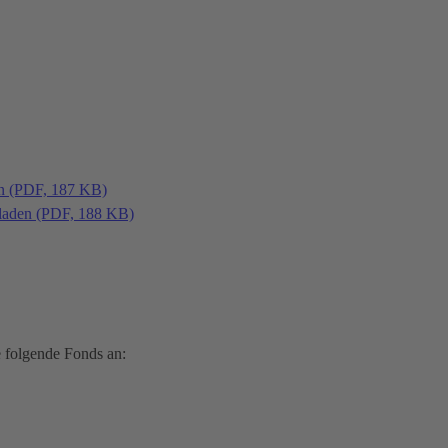
en (PDF, 187 KB)
laden (PDF, 188 KB)
 folgende Fonds an: