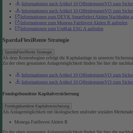
Informationen nach Artikel 10 OffenlegungsVO zum Sich
Informationen nach Artikel 10 OffenlegungsVO zum Sic
Informationen zum DEVK SmartSelect Aktien Nachhaltig a
Informationen zum Monega FairInvest Aktien R aufrufen
Informationen zum UniRak ESG A aufrufen
SpardaFlexiRente Strategie
SpardaFlexiRente Strategie
Ab dem Rentenbeginn erfolgt die Kapitalanlage in unserem Sicherun
Zu der oben genannten Anlagemöglichkeit finden Sie hier die nachha
Informationen nach Artikel 10 OffenlegungsVO zum Sich
Informationen nach Artikel 10 OffenlegungsVO zum Sic
Fondsgebundene Kapitalversicherung
Fondsgebundene Kapitalversicherung
Als Anlagemöglichkeit mit ökologischen und/oder sozialen Merkmale
Monega FairInvest Aktien R
Zu der oben genannten Anlagemöglichkeit finden Sie hier die nachha