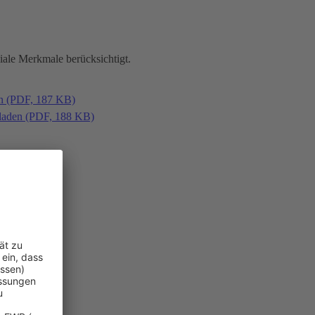
iale Merkmale berücksichtigt.
en (PDF, 187 KB)
laden (PDF, 188 KB)