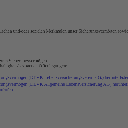
gischen und/oder sozialen Merkmalen unser Sicherungsvermögen sowie
nserem Sicherungsvermögen.
hhaltigkeitsbezogenen Offenlegungen:
erungsvermögen (DEVK Lebensversicherungsverein a.G.) herunterlad
herungsvermögen (DEVK Allgemeine Lebensversicherung AG) herunter
ufrufen