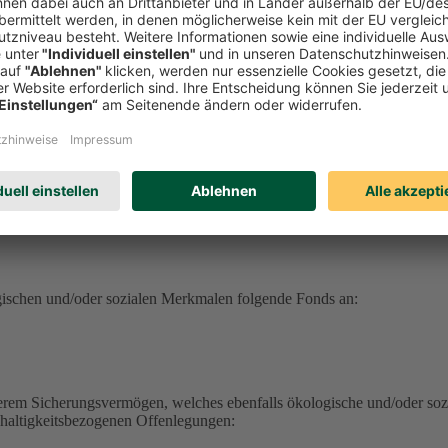
serem Sicherungsvermögen, welches ebenfalls ökologische und/oder soz
hhaltigkeitsbezogenen Offenlegungen:
erungsvermögen (DEVK Lebensversicherungsverein a.G.) herunterlad
herungsvermögen (DEVK Allgemeine Lebensversicherung AG) herunter
ufrufen
haltig aufrufen
ufen
gischen und/oder sozialen Merkmalen folgende Fonds an:
serem Sicherungsvermögen, welches ebenfalls ökologische und/oder soz
hhaltigkeitsbezogenen Offenlegungen: