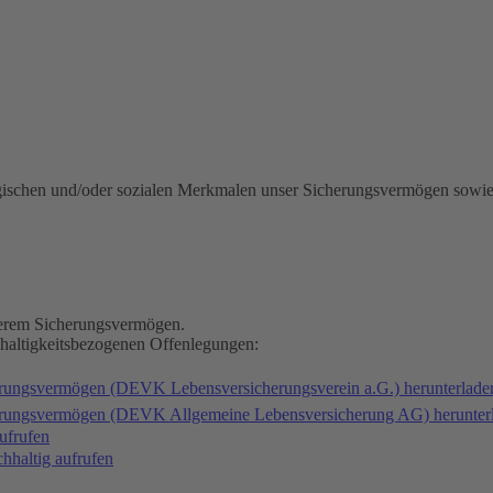
gischen und/oder sozialen Merkmalen unser Sicherungsvermögen sowie
nserem Sicherungsvermögen.
hhaltigkeitsbezogenen Offenlegungen:
erungsvermögen (DEVK Lebensversicherungsverein a.G.) herunterlad
herungsvermögen (DEVK Allgemeine Lebensversicherung AG) herunter
ufrufen
haltig aufrufen