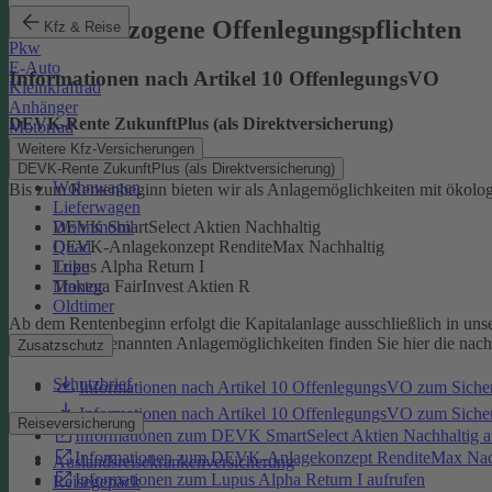
Produktbezogene Offenlegungspflichten
Kfz & Reise
Pkw
E-Auto
Informationen nach Artikel 10 OffenlegungsVO
Kleinkraftrad
Anhänger
DEVK-Rente ZukunftPlus (als Direktversicherung)
Motorrad
Weitere Kfz-Versicherungen
DEVK-Rente ZukunftPlus (als Direktversicherung)
Wohnwagen
Bis zum Rentenbeginn bieten wir als Anlagemöglichkeiten mit ökolo
Lieferwagen
Wohnmobil
DEVK SmartSelect Aktien Nachhaltig
Quad
DEVK-Anlagekonzept RenditeMax Nachhaltig
Trike
Lupus Alpha Return I
Traktor
Monega FairInvest Aktien R
Oldtimer
Ab dem Rentenbeginn erfolgt die Kapitalanlage ausschließlich in u
Zu den oben genannten Anlagemöglichkeiten finden Sie hier die nac
Zusatzschutz
Schutzbrief
Informationen nach Artikel 10 OffenlegungsVO zum Sich
Informationen nach Artikel 10 OffenlegungsVO zum Sic
Reiseversicherung
Informationen zum DEVK SmartSelect Aktien Nachhaltig a
Informationen zum DEVK-Anlagekonzept RenditeMax Nach
Auslandsreisekrankenversicherung
Informationen zum Lupus Alpha Return I aufrufen
Reisegepäck