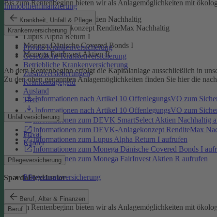
Bis zum Rentenbeginn bieten wir als Anlagemöglichkeiten mit ökolo
Immobilienfinanzierung
DEVK SmartSelect Aktien Nachhaltig
Krankheit, Unfall & Pflege
DEVK-Anlagekonzept RenditeMax Nachhaltig
Krankenversicherung
Lupus Alpha Return I
Monega Dänische Covered Bonds I
Private Krankenversicherung
Monega FairInvest Aktien R
Gesetzliche Krankenversicherung
Betriebliche Krankenversicherung
Ab dem Rentenbeginn erfolgt die Kapitalanlage ausschließlich in un
Zusatzversicherungen
Zu den oben genannten Anlagemöglichkeiten finden Sie hier die nac
Krankentagegeld
Ausland
Informationen nach Artikel 10 OffenlegungsVO zum Sich
Tiere
Informationen nach Artikel 10 OffenlegungsVO zum Sic
Unfallversicherung
Informationen zum DEVK SmartSelect Aktien Nachhaltig a
Informationen zum DEVK-Anlagekonzept RenditeMax Nach
Privat
Informationen zum Lupus Alpha Return I aufrufen
Kinder
Informationen zum Monega Dänische Covered Bonds I aufr
Informationen zum Monega FairInvest Aktien R aufrufen
Pflegeversicherung
Pflegezusatzversicherung
SpardaFlexiJunior
SpardaFlexiJunior
Beruf, Alter & Finanzen
Bis zum Rentenbeginn bieten wir als Anlagemöglichkeiten mit ökolo
Beruf