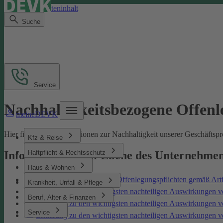
Direkt zum Seiteninhalt
Suche
Service
Nachhaltigkeitsbezogene Offen
meineDEVK
Hier finden Sie Informationen zur Nachhaltigkeit unserer Geschäfts
Kfz & Reise
Haftpflicht & Rechtsschutz
Informationen auf Ebene des Unternehme
Haus & Wohnen
Nachhaltigkeitsbezogene Offenlegungspflichten gemäß Art
Krankheit, Unfall & Pflege
Erklärung zu den wichtigsten nachteiligen Auswirkungen v
Beruf, Alter & Finanzen
Erklärung zu den wichtigsten nachteiligen Auswirkungen 
Service
Erklärung zu den wichtigsten nachteiligen Auswirkungen 