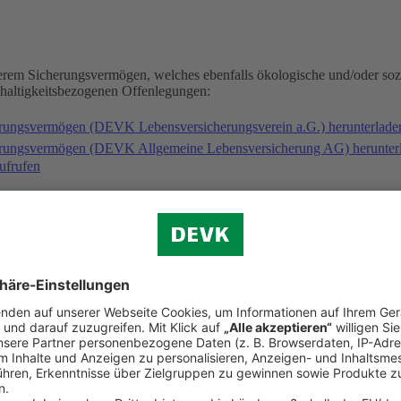
serem Sicherungsvermögen, welches ebenfalls ökologische und/oder soz
hhaltigkeitsbezogenen Offenlegungen:
erungsvermögen (DEVK Lebensversicherungsverein a.G.) herunterlad
herungsvermögen (DEVK Allgemeine Lebensversicherung AG) herunter
ufrufen
gischen und/oder sozialen Merkmalen folgende Fonds an: