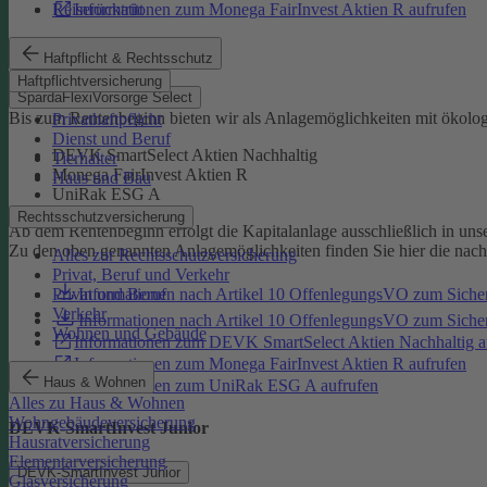
Reiserücktritt
Informationen zum Monega FairInvest Aktien R aufrufen
SpardaFlexiVorsorge Select
Haftpflicht & Rechtsschutz
Haftpflichtversicherung
SpardaFlexiVorsorge Select
Bis zum Rentenbeginn bieten wir als Anlagemöglichkeiten mit ökolo
Privathaftpflicht
Dienst und Beruf
DEVK SmartSelect Aktien Nachhaltig
Tierhalter
Monega FairInvest Aktien R
Haus und Bau
UniRak ESG A
Rechtsschutzversicherung
Ab dem Rentenbeginn erfolgt die Kapitalanlage ausschließlich in u
Zu den oben genannten Anlagemöglichkeiten finden Sie hier die nac
Alles zur Rechtsschutzversicherung
Privat, Beruf und Verkehr
Informationen nach Artikel 10 OffenlegungsVO zum Sich
Privat und Beruf
Verkehr
Informationen nach Artikel 10 OffenlegungsVO zum Sic
Wohnen und Gebäude
Informationen zum DEVK SmartSelect Aktien Nachhaltig a
Informationen zum Monega FairInvest Aktien R aufrufen
Haus & Wohnen
Informationen zum UniRak ESG A aufrufen
Alles zu Haus & Wohnen
Wohngebäudeversicherung
DEVK-SmartInvest Junior
Hausratversicherung
Elementarversicherung
DEVK-SmartInvest Junior
Glasversicherung