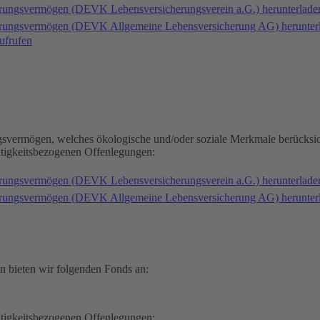
erungsvermögen (DEVK Lebensversicherungsverein a.G.) herunterlad
herungsvermögen (DEVK Allgemeine Lebensversicherung AG) herunter
ufrufen
gsvermögen, welches ökologische und/oder soziale Merkmale berücksic
ltigkeitsbezogenen Offenlegungen:
erungsvermögen (DEVK Lebensversicherungsverein a.G.) herunterlad
herungsvermögen (DEVK Allgemeine Lebensversicherung AG) herunter
n bieten wir folgenden Fonds an:
ltigkeitsbezogenen Offenlegungen: