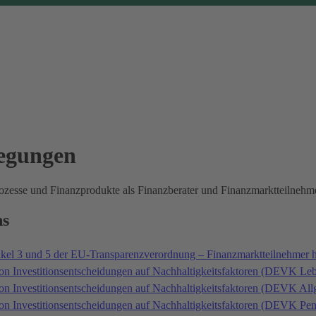
legungen
prozesse und Finanzprodukte als Finanzberater und Finanzmarktteilne
ns
ikel 3 und 5 der EU-Transparenzverordnung – Finanzmarktteilnehmer 
on Investitionsentscheidungen auf Nachhaltigkeitsfaktoren (DEVK Le
von Investitionsentscheidungen auf Nachhaltigkeitsfaktoren (DEVK A
von Investitionsentscheidungen auf Nachhaltigkeitsfaktoren (DEVK P