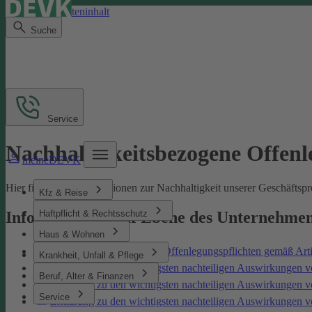
Direkt zum Seiteninhalt
Suche
Service
Nachhaltigkeitsbezogene Offen
meineDEVK
Hier finden Sie Informationen zur Nachhaltigkeit unserer Geschäfts
Kfz & Reise
Haftpflicht & Rechtsschutz
Informationen auf Ebene des Unternehme
Haus & Wohnen
Nachhaltigkeitsbezogene Offenlegungspflichten gemäß Art
Krankheit, Unfall & Pflege
Erklärung zu den wichtigsten nachteiligen Auswirkungen v
Beruf, Alter & Finanzen
Erklärung zu den wichtigsten nachteiligen Auswirkungen 
Service
Erklärung zu den wichtigsten nachteiligen Auswirkungen 