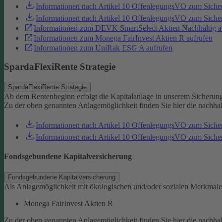
Informationen nach Artikel 10 OffenlegungsVO zum Sich
Informationen nach Artikel 10 OffenlegungsVO zum Sic
Informationen zum DEVK SmartSelect Aktien Nachhaltig a
Informationen zum Monega FairInvest Aktien R aufrufen
Informationen zum UniRak ESG A aufrufen
SpardaFlexiRente Strategie
SpardaFlexiRente Strategie
Ab dem Rentenbeginn erfolgt die Kapitalanlage in unserem Sicherun
Zu der oben genannten Anlagemöglichkeit finden Sie hier die nachha
Informationen nach Artikel 10 OffenlegungsVO zum Sich
Informationen nach Artikel 10 OffenlegungsVO zum Sic
Fondsgebundene Kapitalversicherung
Fondsgebundene Kapitalversicherung
Als Anlagemöglichkeit mit ökologischen und/oder sozialen Merkmale
Monega FairInvest Aktien R
Zu der oben genannten Anlagemöglichkeit finden Sie hier die nachha