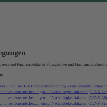
legungen
prozesse und Finanzprodukte als Finanzberater und Finanzmarktteilne
ns
ikel 3 und 5 der EU-Transparenzverordnung – Finanzmarktteilnehmer 
on Investitionsentscheidungen auf Nachhaltigkeitsfaktoren (DEVK Le
von Investitionsentscheidungen auf Nachhaltigkeitsfaktoren (DEVK A
von Investitionsentscheidungen auf Nachhaltigkeitsfaktoren (DEVK P