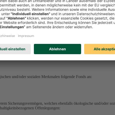
serem Sicherungsvermögen, welches ebenfalls ökologische und/oder soz
hhaltigkeitsbezogenen Offenlegungen:
erungsvermögen (DEVK Lebensversicherungsverein a.G.) herunterlad
herungsvermögen (DEVK Allgemeine Lebensversicherung AG) herunter
ufrufen
haltig aufrufen
ufen
gischen und/oder sozialen Merkmalen folgende Fonds an:
serem Sicherungsvermögen, welches ebenfalls ökologische und/oder soz
hhaltigkeitsbezogenen Offenlegungen: