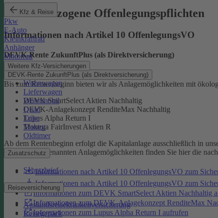
Produktbezogene Offenlegungspflichten
Kfz & Reise
Pkw
E-Auto
Informationen nach Artikel 10 OffenlegungsVO
Kleinkraftrad
Anhänger
DEVK-Rente ZukunftPlus (als Direktversicherung)
Motorrad
Weitere Kfz-Versicherungen
DEVK-Rente ZukunftPlus (als Direktversicherung)
Wohnwagen
Bis zum Rentenbeginn bieten wir als Anlagemöglichkeiten mit ökolo
Lieferwagen
Wohnmobil
DEVK SmartSelect Aktien Nachhaltig
Quad
DEVK-Anlagekonzept RenditeMax Nachhaltig
Trike
Lupus Alpha Return I
Traktor
Monega FairInvest Aktien R
Oldtimer
Ab dem Rentenbeginn erfolgt die Kapitalanlage ausschließlich in u
Zu den oben genannten Anlagemöglichkeiten finden Sie hier die nac
Zusatzschutz
Schutzbrief
Informationen nach Artikel 10 OffenlegungsVO zum Sich
Informationen nach Artikel 10 OffenlegungsVO zum Sic
Reiseversicherung
Informationen zum DEVK SmartSelect Aktien Nachhaltig a
Informationen zum DEVK-Anlagekonzept RenditeMax Nach
Auslandsreisekrankenversicherung
Informationen zum Lupus Alpha Return I aufrufen
Reisegepäck