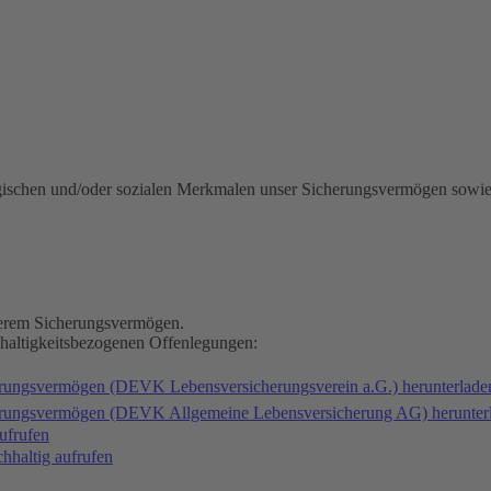
gischen und/oder sozialen Merkmalen unser Sicherungsvermögen sowie
nserem Sicherungsvermögen.
hhaltigkeitsbezogenen Offenlegungen:
erungsvermögen (DEVK Lebensversicherungsverein a.G.) herunterlad
herungsvermögen (DEVK Allgemeine Lebensversicherung AG) herunter
ufrufen
haltig aufrufen