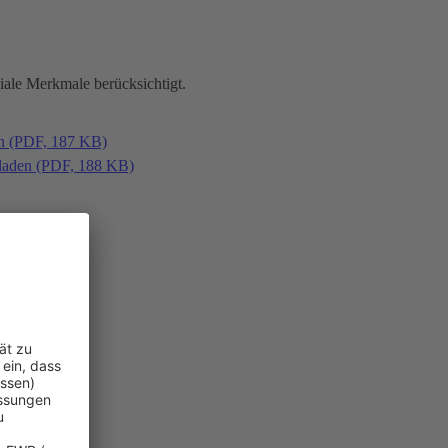
iale Merkmale berücksichtigt.
en (PDF, 187 KB)
laden (PDF, 188 KB)