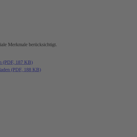
iale Merkmale berücksichtigt.
en (PDF, 187 KB)
laden (PDF, 188 KB)