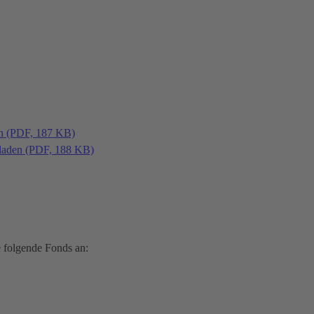
en (PDF, 187 KB)
laden (PDF, 188 KB)
 folgende Fonds an: