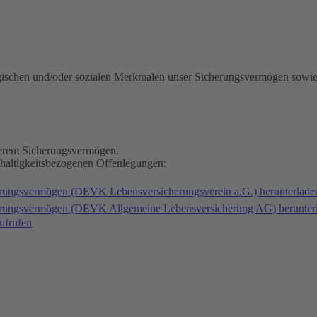
gischen und/oder sozialen Merkmalen unser Sicherungsvermögen sowie
nserem Sicherungsvermögen.
hhaltigkeitsbezogenen Offenlegungen:
erungsvermögen (DEVK Lebensversicherungsverein a.G.) herunterlad
herungsvermögen (DEVK Allgemeine Lebensversicherung AG) herunter
ufrufen