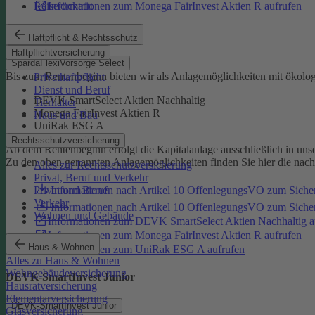
Reiserücktritt
Informationen zum Monega FairInvest Aktien R aufrufen
SpardaFlexiVorsorge Select
Haftpflicht & Rechtsschutz
Haftpflichtversicherung
SpardaFlexiVorsorge Select
Bis zum Rentenbeginn bieten wir als Anlagemöglichkeiten mit ökolo
Privathaftpflicht
Dienst und Beruf
DEVK SmartSelect Aktien Nachhaltig
Tierhalter
Monega FairInvest Aktien R
Haus und Bau
UniRak ESG A
Rechtsschutzversicherung
Ab dem Rentenbeginn erfolgt die Kapitalanlage ausschließlich in u
Zu den oben genannten Anlagemöglichkeiten finden Sie hier die nac
Alles zur Rechtsschutzversicherung
Privat, Beruf und Verkehr
Informationen nach Artikel 10 OffenlegungsVO zum Sich
Privat und Beruf
Verkehr
Informationen nach Artikel 10 OffenlegungsVO zum Sic
Wohnen und Gebäude
Informationen zum DEVK SmartSelect Aktien Nachhaltig a
Informationen zum Monega FairInvest Aktien R aufrufen
Haus & Wohnen
Informationen zum UniRak ESG A aufrufen
Alles zu Haus & Wohnen
Wohngebäudeversicherung
DEVK-SmartInvest Junior
Hausratversicherung
Elementarversicherung
DEVK-SmartInvest Junior
Glasversicherung