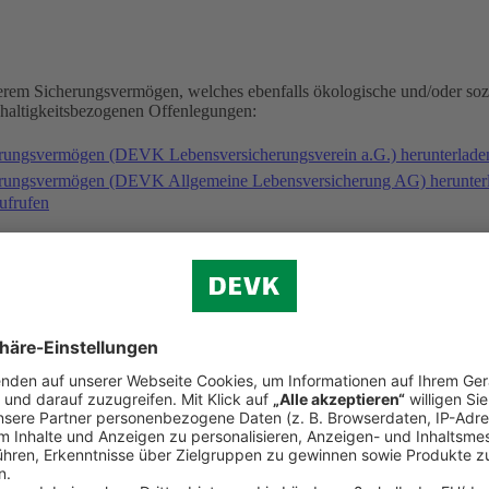
serem Sicherungsvermögen, welches ebenfalls ökologische und/oder soz
hhaltigkeitsbezogenen Offenlegungen:
erungsvermögen (DEVK Lebensversicherungsverein a.G.) herunterlad
herungsvermögen (DEVK Allgemeine Lebensversicherung AG) herunter
ufrufen
gischen und/oder sozialen Merkmalen folgende Fonds an: