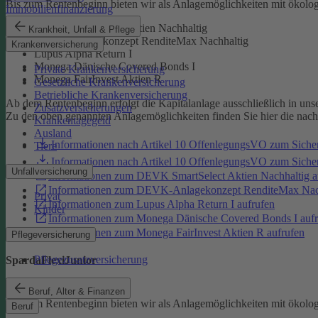
Bis zum Rentenbeginn bieten wir als Anlagemöglichkeiten mit ökolo
Immobilienfinanzierung
DEVK SmartSelect Aktien Nachhaltig
Krankheit, Unfall & Pflege
DEVK-Anlagekonzept RenditeMax Nachhaltig
Krankenversicherung
Lupus Alpha Return I
Monega Dänische Covered Bonds I
Private Krankenversicherung
Monega FairInvest Aktien R
Gesetzliche Krankenversicherung
Betriebliche Krankenversicherung
Ab dem Rentenbeginn erfolgt die Kapitalanlage ausschließlich in un
Zusatzversicherungen
Zu den oben genannten Anlagemöglichkeiten finden Sie hier die nac
Krankentagegeld
Ausland
Informationen nach Artikel 10 OffenlegungsVO zum Sich
Tiere
Informationen nach Artikel 10 OffenlegungsVO zum Sic
Unfallversicherung
Informationen zum DEVK SmartSelect Aktien Nachhaltig a
Informationen zum DEVK-Anlagekonzept RenditeMax Nach
Privat
Informationen zum Lupus Alpha Return I aufrufen
Kinder
Informationen zum Monega Dänische Covered Bonds I aufr
Informationen zum Monega FairInvest Aktien R aufrufen
Pflegeversicherung
Pflegezusatzversicherung
SpardaFlexiJunior
SpardaFlexiJunior
Beruf, Alter & Finanzen
Bis zum Rentenbeginn bieten wir als Anlagemöglichkeiten mit ökolo
Beruf