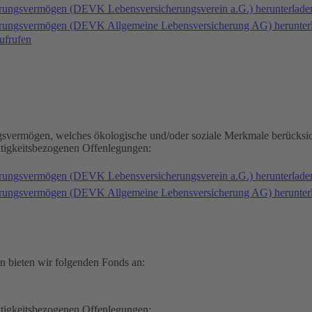
erungsvermögen (DEVK Lebensversicherungsverein a.G.) herunterlad
herungsvermögen (DEVK Allgemeine Lebensversicherung AG) herunter
ufrufen
gsvermögen, welches ökologische und/oder soziale Merkmale berücksic
ltigkeitsbezogenen Offenlegungen:
erungsvermögen (DEVK Lebensversicherungsverein a.G.) herunterlad
herungsvermögen (DEVK Allgemeine Lebensversicherung AG) herunter
n bieten wir folgenden Fonds an:
ltigkeitsbezogenen Offenlegungen: