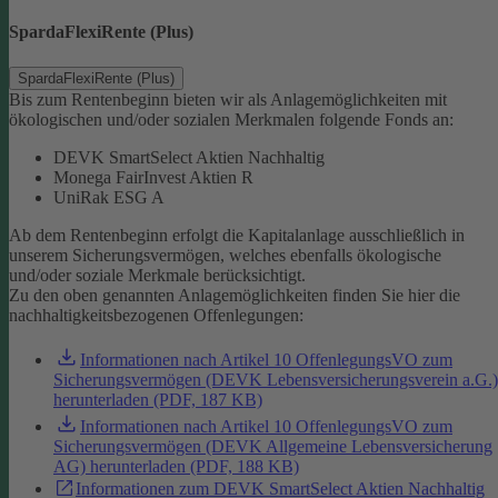
SpardaFlexiRente (Plus)
SpardaFlexiRente (Plus)
Bis zum Rentenbeginn bieten wir als Anlagemöglichkeiten mit
ökologischen und/oder sozialen Merkmalen folgende Fonds an:
DEVK SmartSelect Aktien Nachhaltig
Monega FairInvest Aktien R
UniRak ESG A
Ab dem Rentenbeginn erfolgt die Kapitalanlage ausschließlich in
unserem Sicherungsvermögen, welches ebenfalls ökologische
und/oder soziale Merkmale berücksichtigt.
Zu den oben genannten Anlagemöglichkeiten finden Sie hier die
nachhaltigkeitsbezogenen Offenlegungen:
Informationen nach Artikel 10 OffenlegungsVO zum
Sicherungsvermögen (DEVK Lebensversicherungsverein a.G.)
herunterladen (PDF, 187 KB)
Informationen nach Artikel 10 OffenlegungsVO zum
Sicherungsvermögen (DEVK Allgemeine Lebensversicherung
AG) herunterladen (PDF, 188 KB)
Informationen zum DEVK SmartSelect Aktien Nachhaltig