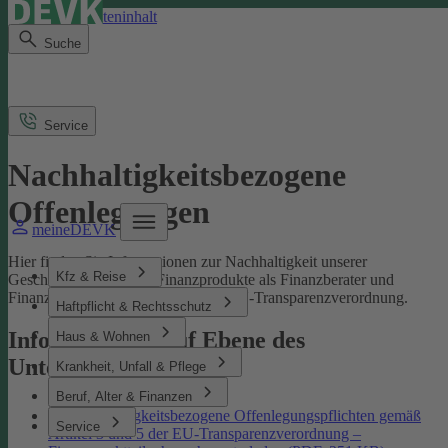
Direkt zum Seiteninhalt
Suche
Service
Nachhaltigkeitsbezogene
Offenlegungen
meineDEVK
Hier finden Sie Informationen zur Nachhaltigkeit unserer
Kfz & Reise
Geschäftsprozesse und Finanzprodukte als Finanzberater und
Finanzmarktteilnehmer gemäß der EU-Transparenzverordnung.
Haftpflicht & Rechtsschutz
Informationen auf Ebene des
Haus & Wohnen
Unternehmens
Krankheit, Unfall & Pflege
Beruf, Alter & Finanzen
Nachhaltigkeitsbezogene Offenlegungspflichten gemäß
Service
Artikel 3 und 5 der EU-Transparenzverordnung –