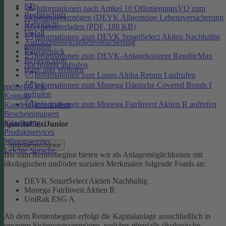
Kfz
Informationen nach Artikel 10 OffenlegungsVO zum
Rechtsschutz
Sicherungsvermögen (DEVK Allgemeine Lebensversicherung
Haftpflicht
AG) herunterladen (PDF, 188 KB)
Unfall
Informationen zum DEVK SmartSelect Aktien Nachhaltig
Auslandsreisekrankenversicherung
aufrufen
Reisegepäck
Informationen zum DEVK-Anlagekonzept RenditeMax
Reiserücktritt
Nachhaltig aufrufen
Haus und Wohnen
Informationen zum Lupus Alpha Return I aufrufen
Informationen zum Monega Dänische Covered Bonds I
meineDEVK
aufrufen
Kontakt
Informationen zum Monega FairInvest Aktien R aufrufen
Kundendaten ändern
Bescheinigungen
Kündigung
SpardaFlexiJunior
Produktservices
Wissenswertes
SpardaFlexiJunior
Leichte Sprache
Bis zum Rentenbeginn bieten wir als Anlagemöglichkeiten mit
ökologischen und/oder sozialen Merkmalen folgende Fonds an:
DEVK SmartSelect Aktien Nachhaltig
Monega FairInvest Aktien R
UniRak ESG A
Ab dem Rentenbeginn erfolgt die Kapitalanlage ausschließlich in
unserem Sicherungsvermögen, welches ebenfalls ökologische