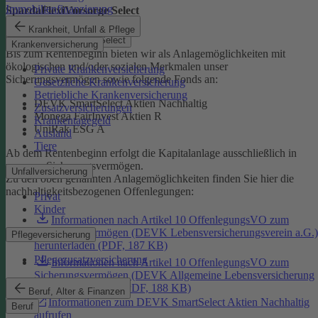
Immobilienfinanzierung
SpardaFlexiVorsorge Select
Krankheit, Unfall & Pflege
SpardaFlexiVorsorge Select
Krankenversicherung
Bis zum Rentenbeginn bieten wir als Anlagemöglichkeiten mit
ökologischen und/oder sozialen Merkmalen unser
Private Krankenversicherung
Sicherungsvermögen sowie folgende Fonds an:
Gesetzliche Krankenversicherung
Betriebliche Krankenversicherung
DEVK SmartSelect Aktien Nachhaltig
Zusatzversicherungen
Monega FairInvest Aktien R
Krankentagegeld
UniRak ESG A
Ausland
Tiere
Ab dem Rentenbeginn erfolgt die Kapitalanlage ausschließlich in
unserem Sicherungsvermögen.
Unfallversicherung
Zu den oben genannten Anlagemöglichkeiten finden Sie hier die
nachhaltigkeitsbezogenen Offenlegungen:
Privat
Kinder
Informationen nach Artikel 10 OffenlegungsVO zum
Sicherungsvermögen (DEVK Lebensversicherungsverein a.G.)
Pflegeversicherung
herunterladen (PDF, 187 KB)
Pflegezusatzversicherung
Informationen nach Artikel 10 OffenlegungsVO zum
Sicherungsvermögen (DEVK Allgemeine Lebensversicherung
AG) herunterladen (PDF, 188 KB)
Beruf, Alter & Finanzen
Informationen zum DEVK SmartSelect Aktien Nachhaltig
Beruf
aufrufen