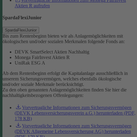
Vorvertragliche Informationen zum Monega FairInvest
Aktien R aufrufen
SpardaFlexiJunior
SpardaFlexiJunior
Bis zum Rentenbeginn bieten wir als Anlagemöglichkeiten mit
ökologischen und/oder sozialen Merkmalen folgende Fonds an:
DEVK SmartSelect Aktien Nachhaltig
Monega FairInvest Aktien R
UniRak ESG A
Ab dem Rentenbeginn erfolgt die Kapitalanlage ausschließlich in
unserem Sicherungsvermögen, welches ebenfalls ökologische
und/oder soziale Merkmale berücksichtigt.
Zu den oben genannten Anlagemöglichkeiten finden Sie hier die
nachhaltigkeitsbezogenen Offenlegungen:
Vorvertragliche Informationen zum Sicherungsvermögen
(DEVK Lebensversicherungsverein a.G.) herunterladen (PDF,
178 KB)
Vorvertragliche Informationen zum Sicherungsvermögen
(DEVK Allgemeine Lebensversicherung AG) herunterladen
(PDF, 179 KB)