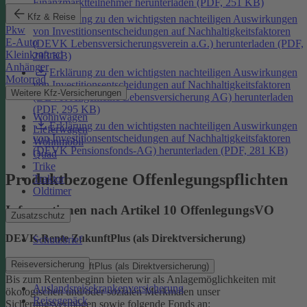
Finanzmarktteilnehmer herunterladen (PDF, 251 KB)
Kfz & Reise
Erklärung zu den wichtigsten nachteiligen Auswirkungen
Pkw
von Investitionsentscheidungen auf Nachhaltigkeitsfaktoren
E-Auto
(DEVK Lebensversicherungsverein a.G.) herunterladen (PDF,
Kleinkraftrad
293 KB)
Anhänger
Erklärung zu den wichtigsten nachteiligen Auswirkungen
Motorrad
von Investitionsentscheidungen auf Nachhaltigkeitsfaktoren
Weitere Kfz-Versicherungen
(DEVK Allgemeine Lebensversicherung AG) herunterladen
(PDF, 295 KB)
Wohnwagen
Erklärung zu den wichtigsten nachteiligen Auswirkungen
Lieferwagen
von Investitionsentscheidungen auf Nachhaltigkeitsfaktoren
Wohnmobil
(DEVK Pensionsfonds-AG) herunterladen (PDF, 281 KB)
Quad
Trike
Produktbezogene Offenlegungspflichten
Traktor
Oldtimer
Informationen nach Artikel 10 OffenlegungsVO
Zusatzschutz
DEVK-Rente ZukunftPlus (als Direktversicherung)
Schutzbrief
Reiseversicherung
DEVK-Rente ZukunftPlus (als Direktversicherung)
Bis zum Rentenbeginn bieten wir als Anlagemöglichkeiten mit
Auslandsreisekrankenversicherung
ökologischen und/oder sozialen Merkmalen unser
Reisegepäck
Sicherungsvermögen sowie folgende Fonds an: