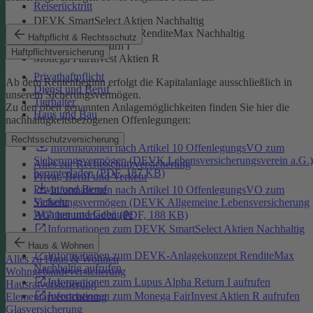
Reiserücktritt
DEVK SmartSelect Aktien Nachhaltig
DEVK-Anlagekonzept RenditeMax Nachhaltig
Haftpflicht & Rechtsschutz
Lupus Alpha Return I
Haftpflichtversicherung
Monega FairInvest Aktien R
Privathaftpflicht
Ab dem Rentenbeginn erfolgt die Kapitalanlage ausschließlich in
Dienst und Beruf
unserem Sicherungsvermögen.
Tierhalter
Zu den oben genannten Anlagemöglichkeiten finden Sie hier die
Haus und Bau
nachhaltigkeitsbezogenen Offenlegungen:
Rechtsschutzversicherung
Informationen nach Artikel 10 OffenlegungsVO zum
Sicherungsvermögen (DEVK Lebensversicherungsverein a.G.)
Alles zur Rechtsschutzversicherung
herunterladen (PDF, 187 KB)
Privat, Beruf und Verkehr
Privat und Beruf
Informationen nach Artikel 10 OffenlegungsVO zum
Verkehr
Sicherungsvermögen (DEVK Allgemeine Lebensversicherung
Wohnen und Gebäude
AG) herunterladen (PDF, 188 KB)
Informationen zum DEVK SmartSelect Aktien Nachhaltig
aufrufen
Haus & Wohnen
Informationen zum DEVK-Anlagekonzept RenditeMax
Alles zu Haus & Wohnen
Nachhaltig aufrufen
Wohngebäudeversicherung
Informationen zum Lupus Alpha Return I aufrufen
Hausratversicherung
Informationen zum Monega FairInvest Aktien R aufrufen
Elementarversicherung
Glasversicherung