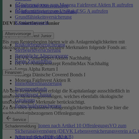
Informationen zum Monega FairInvest Aktien R aufrufen
Betriebliche Altersvorsorge
Informationen zum UniRak ESG A aufrufen
Berufsunfähigkeitsversicherung
Grundfähigkeitsversicherung
Krankentagegeld
DEVK-SmartInvest Junior
Altersvorsorge
DEVK-SmartInvest Junior
Bis zum Rentenbeginn bieten wir als Anlagemöglichkeiten mit
Risikolebensversicherung
ökologischen und/oder sozialen Merkmalen folgende Fonds an:
Sterbegeldversicherung
Betriebliche Altersvorsorge
DEVK SmartSelect Aktien Nachhaltig
Rente ZukunftPlus
DEVK-Anlagekonzept RenditeMax Nachhaltig
Lupus Alpha Return I
Finanzen
Monega Dänische Covered Bonds I
Monega FairInvest Aktien R
Immobilienfinanzierung
Investmentfonds
Ab dem Rentenbeginn erfolgt die Kapitalanlage ausschließlich in
SmartInvest Junior
unserem Sicherungsvermögen, welches ebenfalls ökologische
Girokonto
und/oder soziale Merkmale berücksichtigt.
Restschuldversicherung
Zu den oben genannten Anlagemöglichkeiten finden Sie hier die
nachhaltigkeitsbezogenen Offenlegungen:
Service
Informationen nach Artikel 10 OffenlegungsVO zum
Schadenmeldung
Sicherungsvermögen (DEVK Lebensversicherungsverein a.G.)
herunterladen (PDF, 187 KB)
Alles zur Schadenmeldung