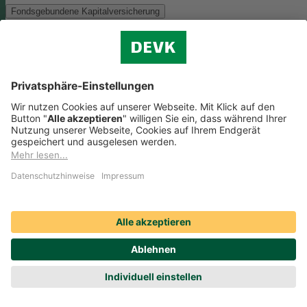
Fondsgebundene Kapitalversicherung
Als Anlagemöglichkeit mit ökologischen und/oder sozialen Merkmal
bieten wir folgenden Fonds an:
Monega FairInvest Aktien R
Zu der oben genannten Anlagemöglichkeit finden Sie hier die
nachhaltigkeitsbezogenen Offenlegungen:
Regelmäßige Informationen zum Monega FairInvest Aktien
R aufrufen
Weitere Rentenversicherungen (nicht fondsgebunden)
Weitere Rentenversicherungen (nicht fondsgebunden)
Die Kapitalanlage erfolgt in unserem Sicherungsvermögen, welches
ökologische und/oder soziale Merkmale berücksichtigt.
Zu der oben
genannten Anlagemöglichkeit finden Sie hier die
nachhaltigkeitsbezogenen Offenlegungen:
Regelmäßige Informationen zum Sicherungsvermögen
(DEVK Lebensversicherungsverein a.G.) herunterladen (PDF,
205 KB)
Regelmäßige Informationen zum Sicherungsvermögen