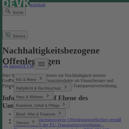
Direkt zum Seiteninhalt
Suche
Service
Nachhaltigkeitsbezogene
Offenlegungen
meineDEVK
Hier finden Sie Informationen zur Nachhaltigkeit unserer
Kfz & Reise
Geschäftsprozesse und Finanzprodukte als Finanzberater und
Finanzmarktteilnehmer gemäß der EU-Transparenzverordnung.
Haftpflicht & Rechtsschutz
Informationen auf Ebene des
Haus & Wohnen
Unternehmens
Krankheit, Unfall & Pflege
Beruf, Alter & Finanzen
Nachhaltigkeitsbezogene Offenlegungspflichten gemäß
Service
Artikel 3 und 5 der EU-Transparenzverordnung –