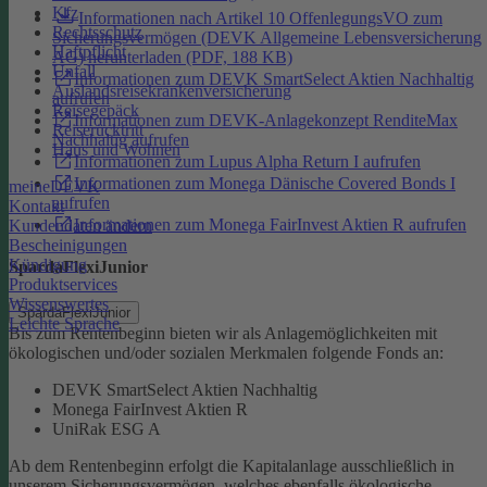
Kfz
Informationen nach Artikel 10 OffenlegungsVO zum
Rechtsschutz
Sicherungsvermögen (DEVK Allgemeine Lebensversicherung
Haftpflicht
AG) herunterladen (PDF, 188 KB)
Unfall
Informationen zum DEVK SmartSelect Aktien Nachhaltig
Auslandsreisekrankenversicherung
aufrufen
Reisegepäck
Informationen zum DEVK-Anlagekonzept RenditeMax
Reiserücktritt
Nachhaltig aufrufen
Haus und Wohnen
Informationen zum Lupus Alpha Return I aufrufen
Informationen zum Monega Dänische Covered Bonds I
meineDEVK
aufrufen
Kontakt
Informationen zum Monega FairInvest Aktien R aufrufen
Kundendaten ändern
Bescheinigungen
Kündigung
SpardaFlexiJunior
Produktservices
Wissenswertes
SpardaFlexiJunior
Leichte Sprache
Bis zum Rentenbeginn bieten wir als Anlagemöglichkeiten mit
ökologischen und/oder sozialen Merkmalen folgende Fonds an:
DEVK SmartSelect Aktien Nachhaltig
Monega FairInvest Aktien R
UniRak ESG A
Ab dem Rentenbeginn erfolgt die Kapitalanlage ausschließlich in
unserem Sicherungsvermögen, welches ebenfalls ökologische