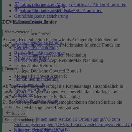
Informationen zum Monega FairInvest Aktien R aufrufen
Betriebliche Altersvorsorge
Informationen zum UniRak ESG A aufrufen
Berufsunfähigkeitsversicherung
Grundfähigkeitsversicherung
Krankentagegeld
DEVK-SmartInvest Junior
Altersvorsorge
DEVK-SmartInvest Junior
Bis zum Rentenbeginn bieten wir als Anlagemöglichkeiten mit
Risikolebensversicherung
ökologischen und/oder sozialen Merkmalen folgende Fonds an:
Sterbegeldversicherung
Betriebliche Altersvorsorge
DEVK SmartSelect Aktien Nachhaltig
Rente ZukunftPlus
DEVK-Anlagekonzept RenditeMax Nachhaltig
Lupus Alpha Return I
Finanzen
Monega Dänische Covered Bonds I
Monega FairInvest Aktien R
Immobilienfinanzierung
Investmentfonds
Ab dem Rentenbeginn erfolgt die Kapitalanlage ausschließlich in
SmartInvest Junior
unserem Sicherungsvermögen, welches ebenfalls ökologische
Girokonto
und/oder soziale Merkmale berücksichtigt.
Restschuldversicherung
Zu den oben genannten Anlagemöglichkeiten finden Sie hier die
nachhaltigkeitsbezogenen Offenlegungen:
Service
Informationen nach Artikel 10 OffenlegungsVO zum
Schadenmeldung
Sicherungsvermögen (DEVK Lebensversicherungsverein a.G.)
herunterladen (PDF, 187 KB)
Alles zur Schadenmeldung