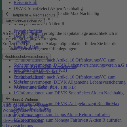
Reiserücktritt
DEVK SmartSelect Aktien Nachhaltig
DEVK-Anlagekonzept RenditeMax Nachhaltig
Haftpflicht & Rechtsschutz
Lupus Alpha Return I
Haftpflichtversicherung
Monega FairInvest Aktien R
Privathaftpflicht
Ab dem Rentenbeginn erfolgt die Kapitalanlage ausschließlich in
Dienst und Beruf
unserem Sicherungsvermögen.
Tierhalter
Zu den oben genannten Anlagemöglichkeiten finden Sie hier die
Haus und Bau
nachhaltigkeitsbezogenen Offenlegungen:
Rechtsschutzversicherung
Informationen nach Artikel 10 OffenlegungsVO zum
Sicherungsvermögen (DEVK Lebensversicherungsverein a.G.)
Alles zur Rechtsschutzversicherung
herunterladen (PDF, 187 KB)
Privat, Beruf und Verkehr
Privat und Beruf
Informationen nach Artikel 10 OffenlegungsVO zum
Verkehr
Sicherungsvermögen (DEVK Allgemeine Lebensversicherung
Wohnen und Gebäude
AG) herunterladen (PDF, 188 KB)
Informationen zum DEVK SmartSelect Aktien Nachhaltig
aufrufen
Haus & Wohnen
Informationen zum DEVK-Anlagekonzept RenditeMax
Alles zu Haus & Wohnen
Nachhaltig aufrufen
Wohngebäudeversicherung
Informationen zum Lupus Alpha Return I aufrufen
Hausratversicherung
Informationen zum Monega FairInvest Aktien R aufrufen
Elementarversicherung
Glasversicherung