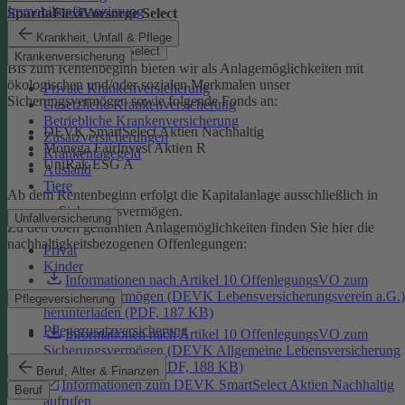
Immobilienfinanzierung
SpardaFlexiVorsorge Select
Krankheit, Unfall & Pflege
SpardaFlexiVorsorge Select
Krankenversicherung
Bis zum Rentenbeginn bieten wir als Anlagemöglichkeiten mit
ökologischen und/oder sozialen Merkmalen unser
Private Krankenversicherung
Sicherungsvermögen sowie folgende Fonds an:
Gesetzliche Krankenversicherung
Betriebliche Krankenversicherung
DEVK SmartSelect Aktien Nachhaltig
Zusatzversicherungen
Monega FairInvest Aktien R
Krankentagegeld
UniRak ESG A
Ausland
Tiere
Ab dem Rentenbeginn erfolgt die Kapitalanlage ausschließlich in
unserem Sicherungsvermögen.
Unfallversicherung
Zu den oben genannten Anlagemöglichkeiten finden Sie hier die
nachhaltigkeitsbezogenen Offenlegungen:
Privat
Kinder
Informationen nach Artikel 10 OffenlegungsVO zum
Sicherungsvermögen (DEVK Lebensversicherungsverein a.G.)
Pflegeversicherung
herunterladen (PDF, 187 KB)
Pflegezusatzversicherung
Informationen nach Artikel 10 OffenlegungsVO zum
Sicherungsvermögen (DEVK Allgemeine Lebensversicherung
AG) herunterladen (PDF, 188 KB)
Beruf, Alter & Finanzen
Informationen zum DEVK SmartSelect Aktien Nachhaltig
Beruf
aufrufen