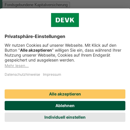
Fondsgebundene Kapitalversicherung
Als Anlagemöglichkeit mit ökologischen und/oder sozialen Merkmal
bieten wir folgenden Fonds an:
Monega FairInvest Aktien R
Zu der oben genannten Anlagemöglichkeit finden Sie hier die
nachhaltigkeitsbezogenen Offenlegungen:
Regelmäßige Informationen zum Monega FairInvest Aktien
R aufrufen
Weitere Rentenversicherungen (nicht fondsgebunden)
Weitere Rentenversicherungen (nicht fondsgebunden)
Die Kapitalanlage erfolgt in unserem Sicherungsvermögen, welches
ökologische und/oder soziale Merkmale berücksichtigt.
Zu der oben
genannten Anlagemöglichkeit finden Sie hier die
nachhaltigkeitsbezogenen Offenlegungen:
Regelmäßige Informationen zum Sicherungsvermögen
(DEVK Lebensversicherungsverein a.G.) herunterladen (PDF,
205 KB)
Regelmäßige Informationen zum Sicherungsvermögen