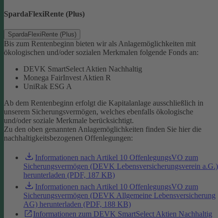
SpardaFlexiRente (Plus)
SpardaFlexiRente (Plus)
Bis zum Rentenbeginn bieten wir als Anlagemöglichkeiten mit
ökologischen und/oder sozialen Merkmalen folgende Fonds an:
DEVK SmartSelect Aktien Nachhaltig
Monega FairInvest Aktien R
UniRak ESG A
Ab dem Rentenbeginn erfolgt die Kapitalanlage ausschließlich in
unserem Sicherungsvermögen, welches ebenfalls ökologische
und/oder soziale Merkmale berücksichtigt.
Zu den oben genannten Anlagemöglichkeiten finden Sie hier die
nachhaltigkeitsbezogenen Offenlegungen:
Informationen nach Artikel 10 OffenlegungsVO zum
Sicherungsvermögen (DEVK Lebensversicherungsverein a.G.)
herunterladen (PDF, 187 KB)
Informationen nach Artikel 10 OffenlegungsVO zum
Sicherungsvermögen (DEVK Allgemeine Lebensversicherung
AG) herunterladen (PDF, 188 KB)
Informationen zum DEVK SmartSelect Aktien Nachhaltig