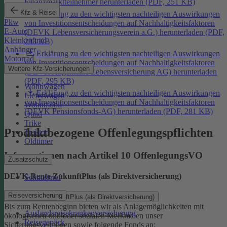
Finanzmarktteilnehmer herunterladen (PDF, 251 KB)
Kfz & Reise
Erklärung zu den wichtigsten nachteiligen Auswirkungen
Pkw
von Investitionsentscheidungen auf Nachhaltigkeitsfaktoren
E-Auto
(DEVK Lebensversicherungsverein a.G.) herunterladen (PDF,
Kleinkraftrad
293 KB)
Anhänger
Erklärung zu den wichtigsten nachteiligen Auswirkungen
Motorrad
von Investitionsentscheidungen auf Nachhaltigkeitsfaktoren
Weitere Kfz-Versicherungen
(DEVK Allgemeine Lebensversicherung AG) herunterladen
(PDF, 295 KB)
Wohnwagen
Erklärung zu den wichtigsten nachteiligen Auswirkungen
Lieferwagen
von Investitionsentscheidungen auf Nachhaltigkeitsfaktoren
Wohnmobil
(DEVK Pensionsfonds-AG) herunterladen (PDF, 281 KB)
Quad
Trike
Produktbezogene Offenlegungspflichten
Traktor
Oldtimer
Informationen nach Artikel 10 OffenlegungsVO
Zusatzschutz
DEVK-Rente ZukunftPlus (als Direktversicherung)
Schutzbrief
Reiseversicherung
DEVK-Rente ZukunftPlus (als Direktversicherung)
Bis zum Rentenbeginn bieten wir als Anlagemöglichkeiten mit
Auslandsreisekrankenversicherung
ökologischen und/oder sozialen Merkmalen unser
Reisegepäck
Sicherungsvermögen sowie folgende Fonds an: