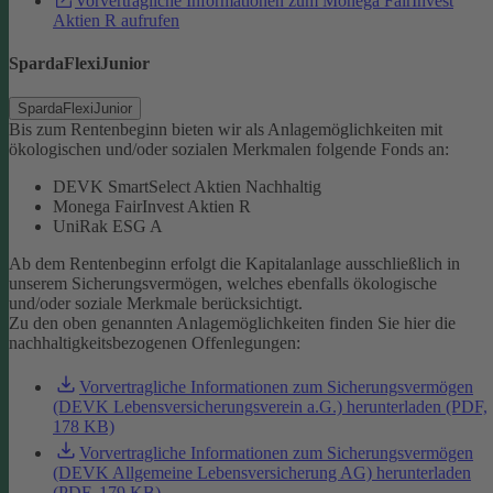
Vorvertragliche Informationen zum Monega FairInvest
Aktien R aufrufen
SpardaFlexiJunior
SpardaFlexiJunior
Bis zum Rentenbeginn bieten wir als Anlagemöglichkeiten mit
ökologischen und/oder sozialen Merkmalen folgende Fonds an:
DEVK SmartSelect Aktien Nachhaltig
Monega FairInvest Aktien R
UniRak ESG A
Ab dem Rentenbeginn erfolgt die Kapitalanlage ausschließlich in
unserem Sicherungsvermögen, welches ebenfalls ökologische
und/oder soziale Merkmale berücksichtigt.
Zu den oben genannten Anlagemöglichkeiten finden Sie hier die
nachhaltigkeitsbezogenen Offenlegungen:
Vorvertragliche Informationen zum Sicherungsvermögen
(DEVK Lebensversicherungsverein a.G.) herunterladen (PDF,
178 KB)
Vorvertragliche Informationen zum Sicherungsvermögen
(DEVK Allgemeine Lebensversicherung AG) herunterladen
(PDF, 179 KB)