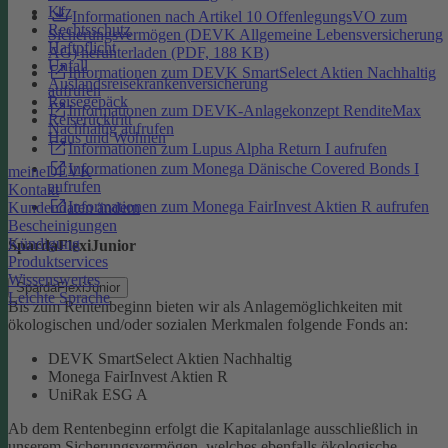
Kfz
Informationen nach Artikel 10 OffenlegungsVO zum
Rechtsschutz
Sicherungsvermögen (DEVK Allgemeine Lebensversicherung
Haftpflicht
AG) herunterladen (PDF, 188 KB)
Unfall
Informationen zum DEVK SmartSelect Aktien Nachhaltig
Auslandsreisekrankenversicherung
aufrufen
Reisegepäck
Informationen zum DEVK-Anlagekonzept RenditeMax
Reiserücktritt
Nachhaltig aufrufen
Haus und Wohnen
Informationen zum Lupus Alpha Return I aufrufen
Informationen zum Monega Dänische Covered Bonds I
meineDEVK
aufrufen
Kontakt
Informationen zum Monega FairInvest Aktien R aufrufen
Kundendaten ändern
Bescheinigungen
Kündigung
SpardaFlexiJunior
Produktservices
Wissenswertes
SpardaFlexiJunior
Leichte Sprache
Bis zum Rentenbeginn bieten wir als Anlagemöglichkeiten mit
ökologischen und/oder sozialen Merkmalen folgende Fonds an:
DEVK SmartSelect Aktien Nachhaltig
Monega FairInvest Aktien R
UniRak ESG A
Ab dem Rentenbeginn erfolgt die Kapitalanlage ausschließlich in
unserem Sicherungsvermögen, welches ebenfalls ökologische