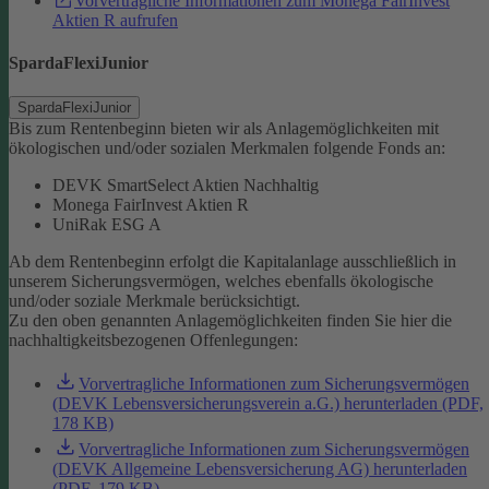
Vorvertragliche Informationen zum Monega FairInvest
Aktien R aufrufen
SpardaFlexiJunior
SpardaFlexiJunior
Bis zum Rentenbeginn bieten wir als Anlagemöglichkeiten mit
ökologischen und/oder sozialen Merkmalen folgende Fonds an:
DEVK SmartSelect Aktien Nachhaltig
Monega FairInvest Aktien R
UniRak ESG A
Ab dem Rentenbeginn erfolgt die Kapitalanlage ausschließlich in
unserem Sicherungsvermögen, welches ebenfalls ökologische
und/oder soziale Merkmale berücksichtigt.
Zu den oben genannten Anlagemöglichkeiten finden Sie hier die
nachhaltigkeitsbezogenen Offenlegungen:
Vorvertragliche Informationen zum Sicherungsvermögen
(DEVK Lebensversicherungsverein a.G.) herunterladen (PDF,
178 KB)
Vorvertragliche Informationen zum Sicherungsvermögen
(DEVK Allgemeine Lebensversicherung AG) herunterladen
(PDF, 179 KB)