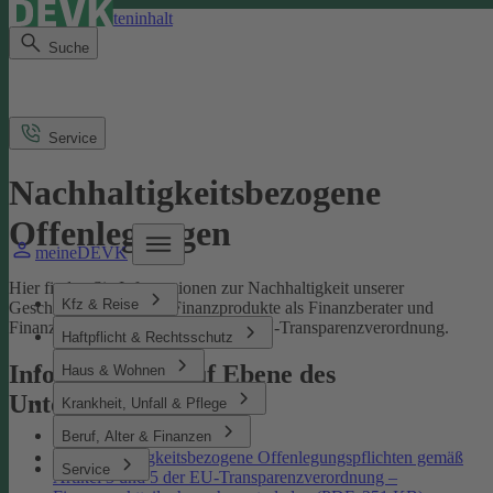
Direkt zum Seiteninhalt
Suche
Service
Nachhaltigkeitsbezogene
Offenlegungen
meineDEVK
Hier finden Sie Informationen zur Nachhaltigkeit unserer
Kfz & Reise
Geschäftsprozesse und Finanzprodukte als Finanzberater und
Finanzmarktteilnehmer gemäß der EU-Transparenzverordnung.
Haftpflicht & Rechtsschutz
Informationen auf Ebene des
Haus & Wohnen
Unternehmens
Krankheit, Unfall & Pflege
Beruf, Alter & Finanzen
Nachhaltigkeitsbezogene Offenlegungspflichten gemäß
Service
Artikel 3 und 5 der EU-Transparenzverordnung –