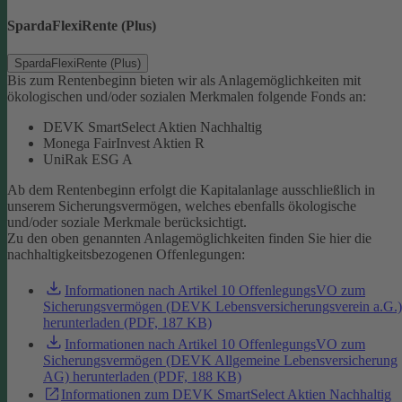
SpardaFlexiRente (Plus)
SpardaFlexiRente (Plus)
Bis zum Rentenbeginn bieten wir als Anlagemöglichkeiten mit
ökologischen und/oder sozialen Merkmalen folgende Fonds an:
DEVK SmartSelect Aktien Nachhaltig
Monega FairInvest Aktien R
UniRak ESG A
Ab dem Rentenbeginn erfolgt die Kapitalanlage ausschließlich in
unserem Sicherungsvermögen, welches ebenfalls ökologische
und/oder soziale Merkmale berücksichtigt.
Zu den oben genannten Anlagemöglichkeiten finden Sie hier die
nachhaltigkeitsbezogenen Offenlegungen:
Informationen nach Artikel 10 OffenlegungsVO zum
Sicherungsvermögen (DEVK Lebensversicherungsverein a.G.)
herunterladen (PDF, 187 KB)
Informationen nach Artikel 10 OffenlegungsVO zum
Sicherungsvermögen (DEVK Allgemeine Lebensversicherung
AG) herunterladen (PDF, 188 KB)
Informationen zum DEVK SmartSelect Aktien Nachhaltig