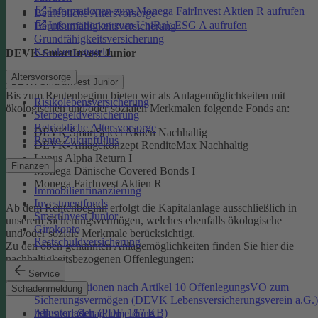
Informationen zum Monega FairInvest Aktien R aufrufen
Betriebliche Altersvorsorge
Informationen zum UniRak ESG A aufrufen
Berufsunfähigkeitsversicherung
Grundfähigkeitsversicherung
Krankentagegeld
DEVK-SmartInvest Junior
Altersvorsorge
DEVK-SmartInvest Junior
Bis zum Rentenbeginn bieten wir als Anlagemöglichkeiten mit
Risikolebensversicherung
ökologischen und/oder sozialen Merkmalen folgende Fonds an:
Sterbegeldversicherung
Betriebliche Altersvorsorge
DEVK SmartSelect Aktien Nachhaltig
Rente ZukunftPlus
DEVK-Anlagekonzept RenditeMax Nachhaltig
Lupus Alpha Return I
Finanzen
Monega Dänische Covered Bonds I
Monega FairInvest Aktien R
Immobilienfinanzierung
Investmentfonds
Ab dem Rentenbeginn erfolgt die Kapitalanlage ausschließlich in
SmartInvest Junior
unserem Sicherungsvermögen, welches ebenfalls ökologische
Girokonto
und/oder soziale Merkmale berücksichtigt.
Restschuldversicherung
Zu den oben genannten Anlagemöglichkeiten finden Sie hier die
nachhaltigkeitsbezogenen Offenlegungen:
Service
Informationen nach Artikel 10 OffenlegungsVO zum
Schadenmeldung
Sicherungsvermögen (DEVK Lebensversicherungsverein a.G.)
herunterladen (PDF, 187 KB)
Alles zur Schadenmeldung