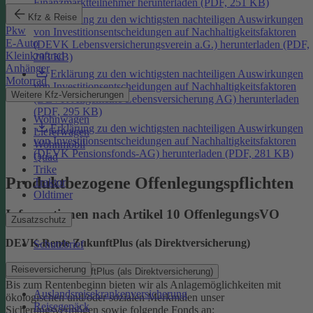
Finanzmarktteilnehmer herunterladen (PDF, 251 KB)
Kfz & Reise
Erklärung zu den wichtigsten nachteiligen Auswirkungen
Pkw
von Investitionsentscheidungen auf Nachhaltigkeitsfaktoren
E-Auto
(DEVK Lebensversicherungsverein a.G.) herunterladen (PDF,
Kleinkraftrad
293 KB)
Anhänger
Erklärung zu den wichtigsten nachteiligen Auswirkungen
Motorrad
von Investitionsentscheidungen auf Nachhaltigkeitsfaktoren
Weitere Kfz-Versicherungen
(DEVK Allgemeine Lebensversicherung AG) herunterladen
(PDF, 295 KB)
Wohnwagen
Erklärung zu den wichtigsten nachteiligen Auswirkungen
Lieferwagen
von Investitionsentscheidungen auf Nachhaltigkeitsfaktoren
Wohnmobil
(DEVK Pensionsfonds-AG) herunterladen (PDF, 281 KB)
Quad
Trike
Produktbezogene Offenlegungspflichten
Traktor
Oldtimer
Informationen nach Artikel 10 OffenlegungsVO
Zusatzschutz
DEVK-Rente ZukunftPlus (als Direktversicherung)
Schutzbrief
Reiseversicherung
DEVK-Rente ZukunftPlus (als Direktversicherung)
Bis zum Rentenbeginn bieten wir als Anlagemöglichkeiten mit
Auslandsreisekrankenversicherung
ökologischen und/oder sozialen Merkmalen unser
Reisegepäck
Sicherungsvermögen sowie folgende Fonds an: