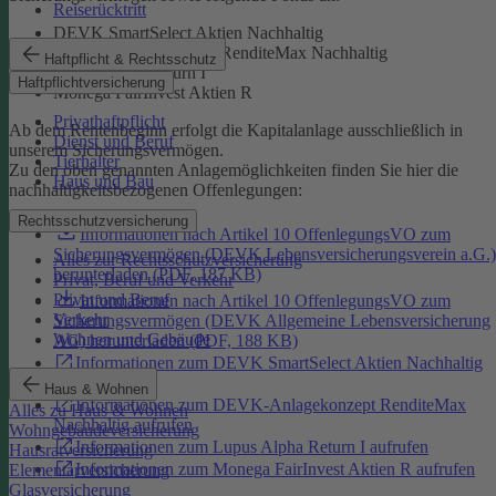
Reiserücktritt
DEVK SmartSelect Aktien Nachhaltig
DEVK-Anlagekonzept RenditeMax Nachhaltig
Haftpflicht & Rechtsschutz
Lupus Alpha Return I
Haftpflichtversicherung
Monega FairInvest Aktien R
Privathaftpflicht
Ab dem Rentenbeginn erfolgt die Kapitalanlage ausschließlich in
Dienst und Beruf
unserem Sicherungsvermögen.
Tierhalter
Zu den oben genannten Anlagemöglichkeiten finden Sie hier die
Haus und Bau
nachhaltigkeitsbezogenen Offenlegungen:
Rechtsschutzversicherung
Informationen nach Artikel 10 OffenlegungsVO zum
Sicherungsvermögen (DEVK Lebensversicherungsverein a.G.)
Alles zur Rechtsschutzversicherung
herunterladen (PDF, 187 KB)
Privat, Beruf und Verkehr
Privat und Beruf
Informationen nach Artikel 10 OffenlegungsVO zum
Verkehr
Sicherungsvermögen (DEVK Allgemeine Lebensversicherung
Wohnen und Gebäude
AG) herunterladen (PDF, 188 KB)
Informationen zum DEVK SmartSelect Aktien Nachhaltig
aufrufen
Haus & Wohnen
Informationen zum DEVK-Anlagekonzept RenditeMax
Alles zu Haus & Wohnen
Nachhaltig aufrufen
Wohngebäudeversicherung
Informationen zum Lupus Alpha Return I aufrufen
Hausratversicherung
Informationen zum Monega FairInvest Aktien R aufrufen
Elementarversicherung
Glasversicherung