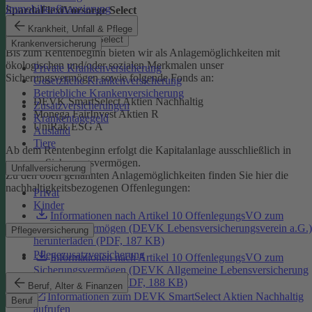
Immobilienfinanzierung
SpardaFlexiVorsorge Select
Krankheit, Unfall & Pflege
SpardaFlexiVorsorge Select
Krankenversicherung
Bis zum Rentenbeginn bieten wir als Anlagemöglichkeiten mit
ökologischen und/oder sozialen Merkmalen unser
Private Krankenversicherung
Sicherungsvermögen sowie folgende Fonds an:
Gesetzliche Krankenversicherung
Betriebliche Krankenversicherung
DEVK SmartSelect Aktien Nachhaltig
Zusatzversicherungen
Monega FairInvest Aktien R
Krankentagegeld
UniRak ESG A
Ausland
Tiere
Ab dem Rentenbeginn erfolgt die Kapitalanlage ausschließlich in
unserem Sicherungsvermögen.
Unfallversicherung
Zu den oben genannten Anlagemöglichkeiten finden Sie hier die
nachhaltigkeitsbezogenen Offenlegungen:
Privat
Kinder
Informationen nach Artikel 10 OffenlegungsVO zum
Sicherungsvermögen (DEVK Lebensversicherungsverein a.G.)
Pflegeversicherung
herunterladen (PDF, 187 KB)
Pflegezusatzversicherung
Informationen nach Artikel 10 OffenlegungsVO zum
Sicherungsvermögen (DEVK Allgemeine Lebensversicherung
AG) herunterladen (PDF, 188 KB)
Beruf, Alter & Finanzen
Informationen zum DEVK SmartSelect Aktien Nachhaltig
Beruf
aufrufen