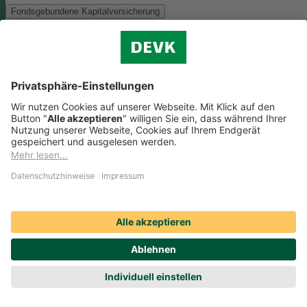
Fondsgebundene Kapitalversicherung
Als Anlagemöglichkeit mit ökologischen und/oder sozialen Merkmal
bieten wir folgenden Fonds an:
Monega FairInvest Aktien R
Zu der oben genannten Anlagemöglichkeit finden Sie hier die
nachhaltigkeitsbezogenen Offenlegungen:
Regelmäßige Informationen zum Monega FairInvest Aktien
R aufrufen
Weitere Rentenversicherungen (nicht fondsgebunden)
Weitere Rentenversicherungen (nicht fondsgebunden)
Die Kapitalanlage erfolgt in unserem Sicherungsvermögen, welches
ökologische und/oder soziale Merkmale berücksichtigt.
Zu der oben
genannten Anlagemöglichkeit finden Sie hier die
nachhaltigkeitsbezogenen Offenlegungen:
Regelmäßige Informationen zum Sicherungsvermögen
(DEVK Lebensversicherungsverein a.G.) herunterladen (PDF,
205 KB)
Regelmäßige Informationen zum Sicherungsvermögen