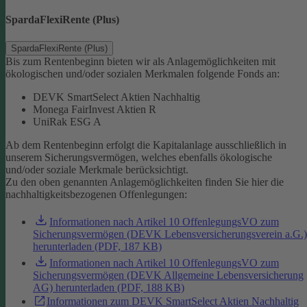
SpardaFlexiRente (Plus)
SpardaFlexiRente (Plus)
Bis zum Rentenbeginn bieten wir als Anlagemöglichkeiten mit
ökologischen und/oder sozialen Merkmalen folgende Fonds an:
DEVK SmartSelect Aktien Nachhaltig
Monega FairInvest Aktien R
UniRak ESG A
Ab dem Rentenbeginn erfolgt die Kapitalanlage ausschließlich in
unserem Sicherungsvermögen, welches ebenfalls ökologische
und/oder soziale Merkmale berücksichtigt.
Zu den oben genannten Anlagemöglichkeiten finden Sie hier die
nachhaltigkeitsbezogenen Offenlegungen:
Informationen nach Artikel 10 OffenlegungsVO zum
Sicherungsvermögen (DEVK Lebensversicherungsverein a.G.)
herunterladen (PDF, 187 KB)
Informationen nach Artikel 10 OffenlegungsVO zum
Sicherungsvermögen (DEVK Allgemeine Lebensversicherung
AG) herunterladen (PDF, 188 KB)
Informationen zum DEVK SmartSelect Aktien Nachhaltig