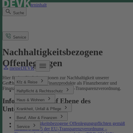
Direkt zum Seiteninhalt
Suche
Service
Nachhaltigkeitsbezogene
Offenlegungen
meineDEVK
Hier finden Sie Informationen zur Nachhaltigkeit unserer
Kfz & Reise
Geschäftsprozesse und Finanzprodukte als Finanzberater und
Finanzmarktteilnehmer gemäß der EU-Transparenzverordnung.
Haftpflicht & Rechtsschutz
Informationen auf Ebene des
Haus & Wohnen
Unternehmens
Krankheit, Unfall & Pflege
Beruf, Alter & Finanzen
Nachhaltigkeitsbezogene Offenlegungspflichten gemäß
Service
Artikel 3 und 5 der EU-Transparenzverordnung –