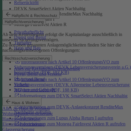
Reiserücktritt
DEVK SmartSelect Aktien Nachhaltig
DEVK-Anlagekonzept RenditeMax Nachhaltig
Haftpflicht & Rechtsschutz
Lupus Alpha Return I
Haftpflichtversicherung
Monega FairInvest Aktien R
Privathaftpflicht
Ab dem Rentenbeginn erfolgt die Kapitalanlage ausschließlich in
Dienst und Beruf
unserem Sicherungsvermögen.
Tierhalter
Zu den oben genannten Anlagemöglichkeiten finden Sie hier die
Haus und Bau
nachhaltigkeitsbezogenen Offenlegungen:
Rechtsschutzversicherung
Informationen nach Artikel 10 OffenlegungsVO zum
Sicherungsvermögen (DEVK Lebensversicherungsverein a.G.)
Alles zur Rechtsschutzversicherung
herunterladen (PDF, 187 KB)
Privat, Beruf und Verkehr
Privat und Beruf
Informationen nach Artikel 10 OffenlegungsVO zum
Verkehr
Sicherungsvermögen (DEVK Allgemeine Lebensversicherung
Wohnen und Gebäude
AG) herunterladen (PDF, 188 KB)
Informationen zum DEVK SmartSelect Aktien Nachhaltig
aufrufen
Haus & Wohnen
Informationen zum DEVK-Anlagekonzept RenditeMax
Alles zu Haus & Wohnen
Nachhaltig aufrufen
Wohngebäudeversicherung
Informationen zum Lupus Alpha Return I aufrufen
Hausratversicherung
Informationen zum Monega FairInvest Aktien R aufrufen
Elementarversicherung
Glasversicherung