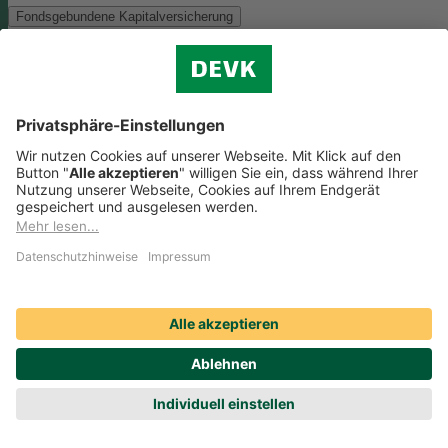
Fondsgebundene Kapitalversicherung
Als Anlagemöglichkeit mit ökologischen und/oder sozialen Merkmal
bieten wir folgenden Fonds an:
Monega FairInvest Aktien R
Zu der oben genannten Anlagemöglichkeit finden Sie hier die
nachhaltigkeitsbezogenen Offenlegungen:
Regelmäßige Informationen zum Monega FairInvest Aktien
R aufrufen
Weitere Rentenversicherungen (nicht fondsgebunden)
Weitere Rentenversicherungen (nicht fondsgebunden)
Die Kapitalanlage erfolgt in unserem Sicherungsvermögen, welches
ökologische und/oder soziale Merkmale berücksichtigt.
Zu der oben
genannten Anlagemöglichkeit finden Sie hier die
nachhaltigkeitsbezogenen Offenlegungen:
Regelmäßige Informationen zum Sicherungsvermögen
(DEVK Lebensversicherungsverein a.G.) herunterladen (PDF,
205 KB)
Regelmäßige Informationen zum Sicherungsvermögen