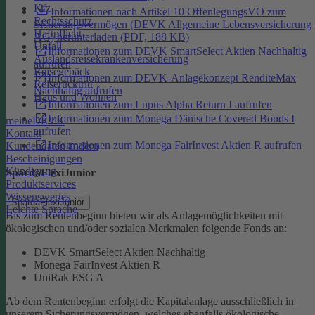
Kfz
Informationen nach Artikel 10 OffenlegungsVO zum
Rechtsschutz
Sicherungsvermögen (DEVK Allgemeine Lebensversicherung
Haftpflicht
AG) herunterladen (PDF, 188 KB)
Unfall
Informationen zum DEVK SmartSelect Aktien Nachhaltig
Auslandsreisekrankenversicherung
aufrufen
Reisegepäck
Informationen zum DEVK-Anlagekonzept RenditeMax
Reiserücktritt
Nachhaltig aufrufen
Haus und Wohnen
Informationen zum Lupus Alpha Return I aufrufen
Informationen zum Monega Dänische Covered Bonds I
meineDEVK
aufrufen
Kontakt
Informationen zum Monega FairInvest Aktien R aufrufen
Kundendaten ändern
Bescheinigungen
Kündigung
SpardaFlexiJunior
Produktservices
Wissenswertes
SpardaFlexiJunior
Leichte Sprache
Bis zum Rentenbeginn bieten wir als Anlagemöglichkeiten mit
ökologischen und/oder sozialen Merkmalen folgende Fonds an:
DEVK SmartSelect Aktien Nachhaltig
Monega FairInvest Aktien R
UniRak ESG A
Ab dem Rentenbeginn erfolgt die Kapitalanlage ausschließlich in
unserem Sicherungsvermögen, welches ebenfalls ökologische