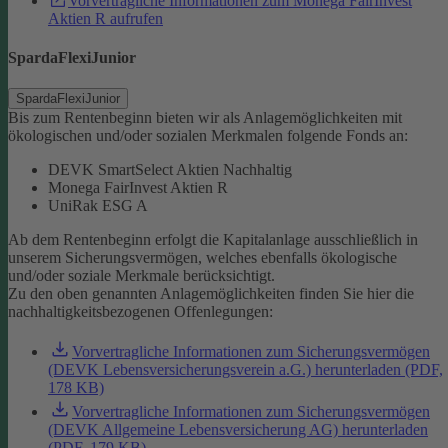
Vorvertragliche Informationen zum Monega FairInvest
Aktien R aufrufen
SpardaFlexiJunior
SpardaFlexiJunior
Bis zum Rentenbeginn bieten wir als Anlagemöglichkeiten mit
ökologischen und/oder sozialen Merkmalen folgende Fonds an:
DEVK SmartSelect Aktien Nachhaltig
Monega FairInvest Aktien R
UniRak ESG A
Ab dem Rentenbeginn erfolgt die Kapitalanlage ausschließlich in
unserem Sicherungsvermögen, welches ebenfalls ökologische
und/oder soziale Merkmale berücksichtigt.
Zu den oben genannten Anlagemöglichkeiten finden Sie hier die
nachhaltigkeitsbezogenen Offenlegungen:
Vorvertragliche Informationen zum Sicherungsvermögen
(DEVK Lebensversicherungsverein a.G.) herunterladen (PDF,
178 KB)
Vorvertragliche Informationen zum Sicherungsvermögen
(DEVK Allgemeine Lebensversicherung AG) herunterladen
(PDF, 179 KB)