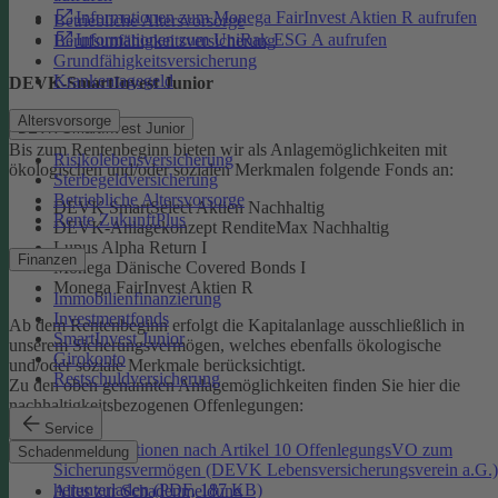
Informationen zum Monega FairInvest Aktien R aufrufen
Betriebliche Altersvorsorge
Informationen zum UniRak ESG A aufrufen
Berufsunfähigkeitsversicherung
Grundfähigkeitsversicherung
Krankentagegeld
DEVK-SmartInvest Junior
Altersvorsorge
DEVK-SmartInvest Junior
Bis zum Rentenbeginn bieten wir als Anlagemöglichkeiten mit
Risikolebensversicherung
ökologischen und/oder sozialen Merkmalen folgende Fonds an:
Sterbegeldversicherung
Betriebliche Altersvorsorge
DEVK SmartSelect Aktien Nachhaltig
Rente ZukunftPlus
DEVK-Anlagekonzept RenditeMax Nachhaltig
Lupus Alpha Return I
Finanzen
Monega Dänische Covered Bonds I
Monega FairInvest Aktien R
Immobilienfinanzierung
Investmentfonds
Ab dem Rentenbeginn erfolgt die Kapitalanlage ausschließlich in
SmartInvest Junior
unserem Sicherungsvermögen, welches ebenfalls ökologische
Girokonto
und/oder soziale Merkmale berücksichtigt.
Restschuldversicherung
Zu den oben genannten Anlagemöglichkeiten finden Sie hier die
nachhaltigkeitsbezogenen Offenlegungen:
Service
Informationen nach Artikel 10 OffenlegungsVO zum
Schadenmeldung
Sicherungsvermögen (DEVK Lebensversicherungsverein a.G.)
herunterladen (PDF, 187 KB)
Alles zur Schadenmeldung