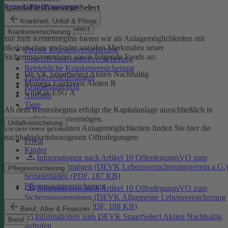
Immobilienfinanzierung
SpardaFlexiVorsorge Select
Krankheit, Unfall & Pflege
SpardaFlexiVorsorge Select
Krankenversicherung
Bis zum Rentenbeginn bieten wir als Anlagemöglichkeiten mit
ökologischen und/oder sozialen Merkmalen unser
Private Krankenversicherung
Sicherungsvermögen sowie folgende Fonds an:
Gesetzliche Krankenversicherung
Betriebliche Krankenversicherung
DEVK SmartSelect Aktien Nachhaltig
Zusatzversicherungen
Monega FairInvest Aktien R
Krankentagegeld
UniRak ESG A
Ausland
Tiere
Ab dem Rentenbeginn erfolgt die Kapitalanlage ausschließlich in
unserem Sicherungsvermögen.
Unfallversicherung
Zu den oben genannten Anlagemöglichkeiten finden Sie hier die
nachhaltigkeitsbezogenen Offenlegungen:
Privat
Kinder
Informationen nach Artikel 10 OffenlegungsVO zum
Sicherungsvermögen (DEVK Lebensversicherungsverein a.G.)
Pflegeversicherung
herunterladen (PDF, 187 KB)
Pflegezusatzversicherung
Informationen nach Artikel 10 OffenlegungsVO zum
Sicherungsvermögen (DEVK Allgemeine Lebensversicherung
AG) herunterladen (PDF, 188 KB)
Beruf, Alter & Finanzen
Informationen zum DEVK SmartSelect Aktien Nachhaltig
Beruf
aufrufen