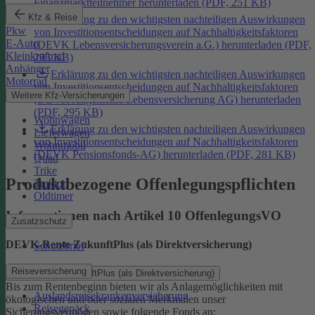
Finanzmarktteilnehmer herunterladen (PDF, 251 KB)
Kfz & Reise
Erklärung zu den wichtigsten nachteiligen Auswirkungen
Pkw
von Investitionsentscheidungen auf Nachhaltigkeitsfaktoren
E-Auto
(DEVK Lebensversicherungsverein a.G.) herunterladen (PDF,
Kleinkraftrad
293 KB)
Anhänger
Erklärung zu den wichtigsten nachteiligen Auswirkungen
Motorrad
von Investitionsentscheidungen auf Nachhaltigkeitsfaktoren
Weitere Kfz-Versicherungen
(DEVK Allgemeine Lebensversicherung AG) herunterladen
(PDF, 295 KB)
Wohnwagen
Erklärung zu den wichtigsten nachteiligen Auswirkungen
Lieferwagen
von Investitionsentscheidungen auf Nachhaltigkeitsfaktoren
Wohnmobil
(DEVK Pensionsfonds-AG) herunterladen (PDF, 281 KB)
Quad
Trike
Produktbezogene Offenlegungspflichten
Traktor
Oldtimer
Informationen nach Artikel 10 OffenlegungsVO
Zusatzschutz
DEVK-Rente ZukunftPlus (als Direktversicherung)
Schutzbrief
Reiseversicherung
DEVK-Rente ZukunftPlus (als Direktversicherung)
Bis zum Rentenbeginn bieten wir als Anlagemöglichkeiten mit
Auslandsreisekrankenversicherung
ökologischen und/oder sozialen Merkmalen unser
Reisegepäck
Sicherungsvermögen sowie folgende Fonds an: