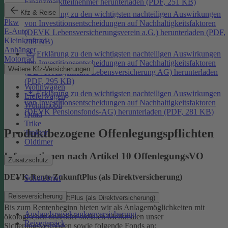
Finanzmarktteilnehmer herunterladen (PDF, 251 KB)
Kfz & Reise
Erklärung zu den wichtigsten nachteiligen Auswirkungen
Pkw
von Investitionsentscheidungen auf Nachhaltigkeitsfaktoren
E-Auto
(DEVK Lebensversicherungsverein a.G.) herunterladen (PDF,
Kleinkraftrad
293 KB)
Anhänger
Erklärung zu den wichtigsten nachteiligen Auswirkungen
Motorrad
von Investitionsentscheidungen auf Nachhaltigkeitsfaktoren
Weitere Kfz-Versicherungen
(DEVK Allgemeine Lebensversicherung AG) herunterladen
(PDF, 295 KB)
Wohnwagen
Erklärung zu den wichtigsten nachteiligen Auswirkungen
Lieferwagen
von Investitionsentscheidungen auf Nachhaltigkeitsfaktoren
Wohnmobil
(DEVK Pensionsfonds-AG) herunterladen (PDF, 281 KB)
Quad
Trike
Produktbezogene Offenlegungspflichten
Traktor
Oldtimer
Informationen nach Artikel 10 OffenlegungsVO
Zusatzschutz
DEVK-Rente ZukunftPlus (als Direktversicherung)
Schutzbrief
Reiseversicherung
DEVK-Rente ZukunftPlus (als Direktversicherung)
Bis zum Rentenbeginn bieten wir als Anlagemöglichkeiten mit
Auslandsreisekrankenversicherung
ökologischen und/oder sozialen Merkmalen unser
Reisegepäck
Sicherungsvermögen sowie folgende Fonds an: