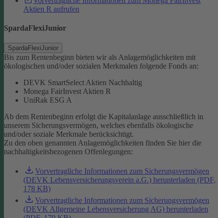
Vorvertragliche Informationen zum Monega FairInvest
Aktien R aufrufen
SpardaFlexiJunior
SpardaFlexiJunior
Bis zum Rentenbeginn bieten wir als Anlagemöglichkeiten mit
ökologischen und/oder sozialen Merkmalen folgende Fonds an:
DEVK SmartSelect Aktien Nachhaltig
Monega FairInvest Aktien R
UniRak ESG A
Ab dem Rentenbeginn erfolgt die Kapitalanlage ausschließlich in
unserem Sicherungsvermögen, welches ebenfalls ökologische
und/oder soziale Merkmale berücksichtigt.
Zu den oben genannten Anlagemöglichkeiten finden Sie hier die
nachhaltigkeitsbezogenen Offenlegungen:
Vorvertragliche Informationen zum Sicherungsvermögen
(DEVK Lebensversicherungsverein a.G.) herunterladen (PDF,
178 KB)
Vorvertragliche Informationen zum Sicherungsvermögen
(DEVK Allgemeine Lebensversicherung AG) herunterladen
(PDF, 179 KB)