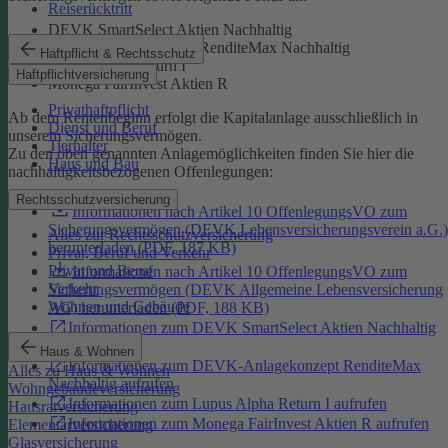
Reiserücktritt
DEVK SmartSelect Aktien Nachhaltig
DEVK-Anlagekonzept RenditeMax Nachhaltig
Haftpflicht & Rechtsschutz
Lupus Alpha Return I
Haftpflichtversicherung
Monega FairInvest Aktien R
Privathaftpflicht
Ab dem Rentenbeginn erfolgt die Kapitalanlage ausschließlich in
Dienst und Beruf
unserem Sicherungsvermögen.
Tierhalter
Zu den oben genannten Anlagemöglichkeiten finden Sie hier die
Haus und Bau
nachhaltigkeitsbezogenen Offenlegungen:
Rechtsschutzversicherung
Informationen nach Artikel 10 OffenlegungsVO zum
Sicherungsvermögen (DEVK Lebensversicherungsverein a.G.)
Alles zur Rechtsschutzversicherung
herunterladen (PDF, 187 KB)
Privat, Beruf und Verkehr
Privat und Beruf
Informationen nach Artikel 10 OffenlegungsVO zum
Verkehr
Sicherungsvermögen (DEVK Allgemeine Lebensversicherung
Wohnen und Gebäude
AG) herunterladen (PDF, 188 KB)
Informationen zum DEVK SmartSelect Aktien Nachhaltig
aufrufen
Haus & Wohnen
Informationen zum DEVK-Anlagekonzept RenditeMax
Alles zu Haus & Wohnen
Nachhaltig aufrufen
Wohngebäudeversicherung
Informationen zum Lupus Alpha Return I aufrufen
Hausratversicherung
Informationen zum Monega FairInvest Aktien R aufrufen
Elementarversicherung
Glasversicherung