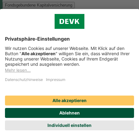
Fondsgebundene Kapitalversicherung
Als Anlagemöglichkeit mit ökologischen und/oder sozialen Merkmal
bieten wir folgenden Fonds an:
Monega FairInvest Aktien R
Zu der oben genannten Anlagemöglichkeit finden Sie hier die
nachhaltigkeitsbezogenen Offenlegungen:
Regelmäßige Informationen zum Monega FairInvest Aktien
R aufrufen
Weitere Rentenversicherungen (nicht fondsgebunden)
Weitere Rentenversicherungen (nicht fondsgebunden)
Die Kapitalanlage erfolgt in unserem Sicherungsvermögen, welches
ökologische und/oder soziale Merkmale berücksichtigt.
Zu der oben
genannten Anlagemöglichkeit finden Sie hier die
nachhaltigkeitsbezogenen Offenlegungen:
Regelmäßige Informationen zum Sicherungsvermögen
(DEVK Lebensversicherungsverein a.G.) herunterladen (PDF,
205 KB)
Regelmäßige Informationen zum Sicherungsvermögen