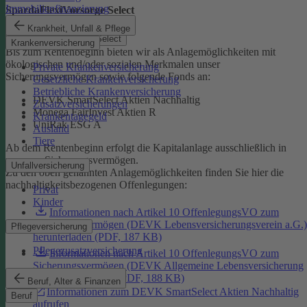
Immobilienfinanzierung
SpardaFlexiVorsorge Select
Krankheit, Unfall & Pflege
SpardaFlexiVorsorge Select
Krankenversicherung
Bis zum Rentenbeginn bieten wir als Anlagemöglichkeiten mit
ökologischen und/oder sozialen Merkmalen unser
Private Krankenversicherung
Sicherungsvermögen sowie folgende Fonds an:
Gesetzliche Krankenversicherung
Betriebliche Krankenversicherung
DEVK SmartSelect Aktien Nachhaltig
Zusatzversicherungen
Monega FairInvest Aktien R
Krankentagegeld
UniRak ESG A
Ausland
Tiere
Ab dem Rentenbeginn erfolgt die Kapitalanlage ausschließlich in
unserem Sicherungsvermögen.
Unfallversicherung
Zu den oben genannten Anlagemöglichkeiten finden Sie hier die
nachhaltigkeitsbezogenen Offenlegungen:
Privat
Kinder
Informationen nach Artikel 10 OffenlegungsVO zum
Sicherungsvermögen (DEVK Lebensversicherungsverein a.G.)
Pflegeversicherung
herunterladen (PDF, 187 KB)
Pflegezusatzversicherung
Informationen nach Artikel 10 OffenlegungsVO zum
Sicherungsvermögen (DEVK Allgemeine Lebensversicherung
AG) herunterladen (PDF, 188 KB)
Beruf, Alter & Finanzen
Informationen zum DEVK SmartSelect Aktien Nachhaltig
Beruf
aufrufen