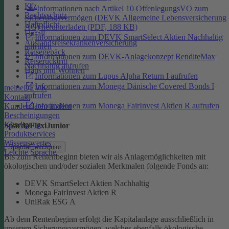
Kfz
Informationen nach Artikel 10 OffenlegungsVO zum
Rechtsschutz
Sicherungsvermögen (DEVK Allgemeine Lebensversicherung
Haftpflicht
AG) herunterladen (PDF, 188 KB)
Unfall
Informationen zum DEVK SmartSelect Aktien Nachhaltig
Auslandsreisekrankenversicherung
aufrufen
Reisegepäck
Informationen zum DEVK-Anlagekonzept RenditeMax
Reiserücktritt
Nachhaltig aufrufen
Haus und Wohnen
Informationen zum Lupus Alpha Return I aufrufen
Informationen zum Monega Dänische Covered Bonds I
meineDEVK
aufrufen
Kontakt
Informationen zum Monega FairInvest Aktien R aufrufen
Kundendaten ändern
Bescheinigungen
Kündigung
SpardaFlexiJunior
Produktservices
Wissenswertes
SpardaFlexiJunior
Leichte Sprache
Bis zum Rentenbeginn bieten wir als Anlagemöglichkeiten mit
ökologischen und/oder sozialen Merkmalen folgende Fonds an:
DEVK SmartSelect Aktien Nachhaltig
Monega FairInvest Aktien R
UniRak ESG A
Ab dem Rentenbeginn erfolgt die Kapitalanlage ausschließlich in
unserem Sicherungsvermögen, welches ebenfalls ökologische