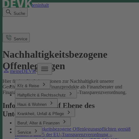
Direkt zum Seiteninhalt
Suche
Service
Nachhaltigkeitsbezogene
Offenlegungen
meineDEVK
Hier finden Sie Informationen zur Nachhaltigkeit unserer
Kfz & Reise
Geschäftsprozesse und Finanzprodukte als Finanzberater und
Finanzmarktteilnehmer gemäß der EU-Transparenzverordnung.
Haftpflicht & Rechtsschutz
Informationen auf Ebene des
Haus & Wohnen
Unternehmens
Krankheit, Unfall & Pflege
Beruf, Alter & Finanzen
Nachhaltigkeitsbezogene Offenlegungspflichten gemäß
Service
Artikel 3 und 5 der EU-Transparenzverordnung –