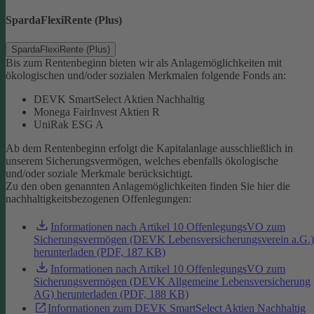
SpardaFlexiRente (Plus)
SpardaFlexiRente (Plus)
Bis zum Rentenbeginn bieten wir als Anlagemöglichkeiten mit
ökologischen und/oder sozialen Merkmalen folgende Fonds an:
DEVK SmartSelect Aktien Nachhaltig
Monega FairInvest Aktien R
UniRak ESG A
Ab dem Rentenbeginn erfolgt die Kapitalanlage ausschließlich in
unserem Sicherungsvermögen, welches ebenfalls ökologische
und/oder soziale Merkmale berücksichtigt.
Zu den oben genannten Anlagemöglichkeiten finden Sie hier die
nachhaltigkeitsbezogenen Offenlegungen:
Informationen nach Artikel 10 OffenlegungsVO zum
Sicherungsvermögen (DEVK Lebensversicherungsverein a.G.)
herunterladen (PDF, 187 KB)
Informationen nach Artikel 10 OffenlegungsVO zum
Sicherungsvermögen (DEVK Allgemeine Lebensversicherung
AG) herunterladen (PDF, 188 KB)
Informationen zum DEVK SmartSelect Aktien Nachhaltig