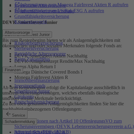
Informationen zum Monega FairInvest Aktien R aufrufen
Betriebliche Altersvorsorge
Informationen zum UniRak ESG A aufrufen
Berufsunfähigkeitsversicherung
Grundfähigkeitsversicherung
Krankentagegeld
DEVK-SmartInvest Junior
Altersvorsorge
DEVK-SmartInvest Junior
Bis zum Rentenbeginn bieten wir als Anlagemöglichkeiten mit
Risikolebensversicherung
ökologischen und/oder sozialen Merkmalen folgende Fonds an:
Sterbegeldversicherung
Betriebliche Altersvorsorge
DEVK SmartSelect Aktien Nachhaltig
Rente ZukunftPlus
DEVK-Anlagekonzept RenditeMax Nachhaltig
Lupus Alpha Return I
Finanzen
Monega Dänische Covered Bonds I
Monega FairInvest Aktien R
Immobilienfinanzierung
Investmentfonds
Ab dem Rentenbeginn erfolgt die Kapitalanlage ausschließlich in
SmartInvest Junior
unserem Sicherungsvermögen, welches ebenfalls ökologische
Girokonto
und/oder soziale Merkmale berücksichtigt.
Restschuldversicherung
Zu den oben genannten Anlagemöglichkeiten finden Sie hier die
nachhaltigkeitsbezogenen Offenlegungen:
Service
Informationen nach Artikel 10 OffenlegungsVO zum
Schadenmeldung
Sicherungsvermögen (DEVK Lebensversicherungsverein a.G.)
herunterladen (PDF, 187 KB)
Alles zur Schadenmeldung