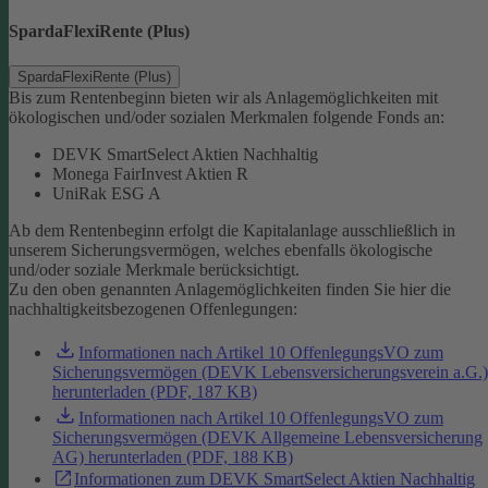
SpardaFlexiRente (Plus)
SpardaFlexiRente (Plus)
Bis zum Rentenbeginn bieten wir als Anlagemöglichkeiten mit
ökologischen und/oder sozialen Merkmalen folgende Fonds an:
DEVK SmartSelect Aktien Nachhaltig
Monega FairInvest Aktien R
UniRak ESG A
Ab dem Rentenbeginn erfolgt die Kapitalanlage ausschließlich in
unserem Sicherungsvermögen, welches ebenfalls ökologische
und/oder soziale Merkmale berücksichtigt.
Zu den oben genannten Anlagemöglichkeiten finden Sie hier die
nachhaltigkeitsbezogenen Offenlegungen:
Informationen nach Artikel 10 OffenlegungsVO zum
Sicherungsvermögen (DEVK Lebensversicherungsverein a.G.)
herunterladen (PDF, 187 KB)
Informationen nach Artikel 10 OffenlegungsVO zum
Sicherungsvermögen (DEVK Allgemeine Lebensversicherung
AG) herunterladen (PDF, 188 KB)
Informationen zum DEVK SmartSelect Aktien Nachhaltig