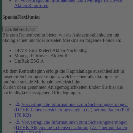
Vorvertragliche Informationen zum Monega FairInvest
Aktien R aufrufen
SpardaFlexiJunior
SpardaFlexiJunior
Bis zum Rentenbeginn bieten wir als Anlagemöglichkeiten mit
ökologischen und/oder sozialen Merkmalen folgende Fonds an:
DEVK SmartSelect Aktien Nachhaltig
Monega FairInvest Aktien R
UniRak ESG A
Ab dem Rentenbeginn erfolgt die Kapitalanlage ausschließlich in
unserem Sicherungsvermögen, welches ebenfalls ökologische
und/oder soziale Merkmale berücksichtigt.
Zu den oben genannten Anlagemöglichkeiten finden Sie hier die
nachhaltigkeitsbezogenen Offenlegungen:
Vorvertragliche Informationen zum Sicherungsvermögen
(DEVK Lebensversicherungsverein a.G.) herunterladen (PDF,
178 KB)
Vorvertragliche Informationen zum Sicherungsvermögen
(DEVK Allgemeine Lebensversicherung AG) herunterladen
(PDF, 179 KB)