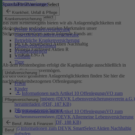
Immobilienfinanzierung
SpardaFlexiVorsorge Select
Krankheit, Unfall & Pflege
SpardaFlexiVorsorge Select
Krankenversicherung
Bis zum Rentenbeginn bieten wir als Anlagemöglichkeiten mit
ökologischen und/oder sozialen Merkmalen unser
Private Krankenversicherung
Sicherungsvermögen sowie folgende Fonds an:
Gesetzliche Krankenversicherung
Betriebliche Krankenversicherung
DEVK SmartSelect Aktien Nachhaltig
Zusatzversicherungen
Monega FairInvest Aktien R
Krankentagegeld
UniRak ESG A
Ausland
Tiere
Ab dem Rentenbeginn erfolgt die Kapitalanlage ausschließlich in
unserem Sicherungsvermögen.
Unfallversicherung
Zu den oben genannten Anlagemöglichkeiten finden Sie hier die
nachhaltigkeitsbezogenen Offenlegungen:
Privat
Kinder
Informationen nach Artikel 10 OffenlegungsVO zum
Sicherungsvermögen (DEVK Lebensversicherungsverein a.G.)
Pflegeversicherung
herunterladen (PDF, 187 KB)
Pflegezusatzversicherung
Informationen nach Artikel 10 OffenlegungsVO zum
Sicherungsvermögen (DEVK Allgemeine Lebensversicherung
AG) herunterladen (PDF, 188 KB)
Beruf, Alter & Finanzen
Informationen zum DEVK SmartSelect Aktien Nachhaltig
Beruf
aufrufen