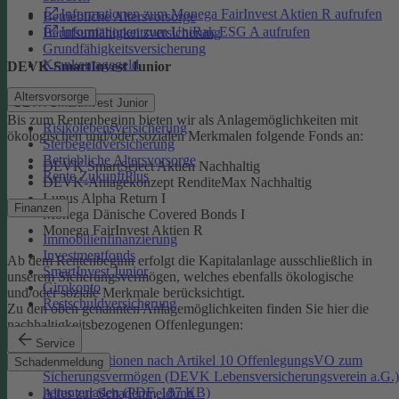
Informationen zum Monega FairInvest Aktien R aufrufen
Betriebliche Altersvorsorge
Informationen zum UniRak ESG A aufrufen
Berufsunfähigkeitsversicherung
Grundfähigkeitsversicherung
Krankentagegeld
DEVK-SmartInvest Junior
Altersvorsorge
DEVK-SmartInvest Junior
Bis zum Rentenbeginn bieten wir als Anlagemöglichkeiten mit
Risikolebensversicherung
ökologischen und/oder sozialen Merkmalen folgende Fonds an:
Sterbegeldversicherung
Betriebliche Altersvorsorge
DEVK SmartSelect Aktien Nachhaltig
Rente ZukunftPlus
DEVK-Anlagekonzept RenditeMax Nachhaltig
Lupus Alpha Return I
Finanzen
Monega Dänische Covered Bonds I
Monega FairInvest Aktien R
Immobilienfinanzierung
Investmentfonds
Ab dem Rentenbeginn erfolgt die Kapitalanlage ausschließlich in
SmartInvest Junior
unserem Sicherungsvermögen, welches ebenfalls ökologische
Girokonto
und/oder soziale Merkmale berücksichtigt.
Restschuldversicherung
Zu den oben genannten Anlagemöglichkeiten finden Sie hier die
nachhaltigkeitsbezogenen Offenlegungen:
Service
Informationen nach Artikel 10 OffenlegungsVO zum
Schadenmeldung
Sicherungsvermögen (DEVK Lebensversicherungsverein a.G.)
herunterladen (PDF, 187 KB)
Alles zur Schadenmeldung