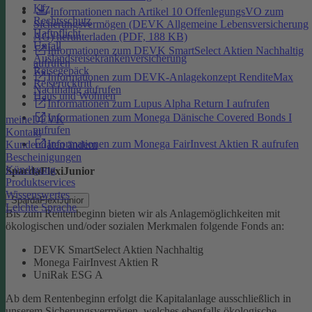
Kfz
Informationen nach Artikel 10 OffenlegungsVO zum
Rechtsschutz
Sicherungsvermögen (DEVK Allgemeine Lebensversicherung
Haftpflicht
AG) herunterladen (PDF, 188 KB)
Unfall
Informationen zum DEVK SmartSelect Aktien Nachhaltig
Auslandsreisekrankenversicherung
aufrufen
Reisegepäck
Informationen zum DEVK-Anlagekonzept RenditeMax
Reiserücktritt
Nachhaltig aufrufen
Haus und Wohnen
Informationen zum Lupus Alpha Return I aufrufen
Informationen zum Monega Dänische Covered Bonds I
meineDEVK
aufrufen
Kontakt
Informationen zum Monega FairInvest Aktien R aufrufen
Kundendaten ändern
Bescheinigungen
Kündigung
SpardaFlexiJunior
Produktservices
Wissenswertes
SpardaFlexiJunior
Leichte Sprache
Bis zum Rentenbeginn bieten wir als Anlagemöglichkeiten mit
ökologischen und/oder sozialen Merkmalen folgende Fonds an:
DEVK SmartSelect Aktien Nachhaltig
Monega FairInvest Aktien R
UniRak ESG A
Ab dem Rentenbeginn erfolgt die Kapitalanlage ausschließlich in
unserem Sicherungsvermögen, welches ebenfalls ökologische