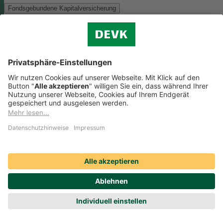
Fondsgebundene Kapitalversicherung
Als Anlagemöglichkeit mit ökologischen und/oder sozialen Merkmal
bieten wir folgenden Fonds an:
Monega FairInvest Aktien R
Zu der oben genannten Anlagemöglichkeit finden Sie hier die
nachhaltigkeitsbezogenen Offenlegungen:
Regelmäßige Informationen zum Monega FairInvest Aktien
R aufrufen
Weitere Rentenversicherungen (nicht fondsgebunden)
Weitere Rentenversicherungen (nicht fondsgebunden)
Die Kapitalanlage erfolgt in unserem Sicherungsvermögen, welches
ökologische und/oder soziale Merkmale berücksichtigt.
Zu der oben
genannten Anlagemöglichkeit finden Sie hier die
nachhaltigkeitsbezogenen Offenlegungen:
Regelmäßige Informationen zum Sicherungsvermögen
(DEVK Lebensversicherungsverein a.G.) herunterladen (PDF,
205 KB)
Regelmäßige Informationen zum Sicherungsvermögen