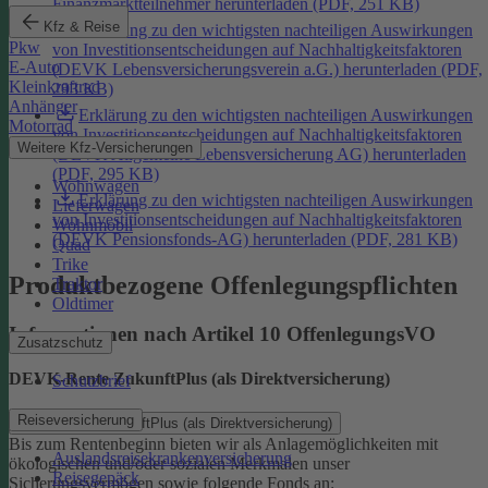
Finanzmarktteilnehmer herunterladen (PDF, 251 KB)
Kfz & Reise
Erklärung zu den wichtigsten nachteiligen Auswirkungen
Pkw
von Investitionsentscheidungen auf Nachhaltigkeitsfaktoren
E-Auto
(DEVK Lebensversicherungsverein a.G.) herunterladen (PDF,
Kleinkraftrad
293 KB)
Anhänger
Erklärung zu den wichtigsten nachteiligen Auswirkungen
Motorrad
von Investitionsentscheidungen auf Nachhaltigkeitsfaktoren
Weitere Kfz-Versicherungen
(DEVK Allgemeine Lebensversicherung AG) herunterladen
(PDF, 295 KB)
Wohnwagen
Erklärung zu den wichtigsten nachteiligen Auswirkungen
Lieferwagen
von Investitionsentscheidungen auf Nachhaltigkeitsfaktoren
Wohnmobil
(DEVK Pensionsfonds-AG) herunterladen (PDF, 281 KB)
Quad
Trike
Produktbezogene Offenlegungspflichten
Traktor
Oldtimer
Informationen nach Artikel 10 OffenlegungsVO
Zusatzschutz
DEVK-Rente ZukunftPlus (als Direktversicherung)
Schutzbrief
Reiseversicherung
DEVK-Rente ZukunftPlus (als Direktversicherung)
Bis zum Rentenbeginn bieten wir als Anlagemöglichkeiten mit
Auslandsreisekrankenversicherung
ökologischen und/oder sozialen Merkmalen unser
Reisegepäck
Sicherungsvermögen sowie folgende Fonds an: