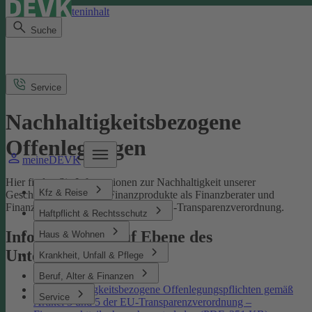
Direkt zum Seiteninhalt
Suche
Service
Nachhaltigkeitsbezogene
Offenlegungen
meineDEVK
Hier finden Sie Informationen zur Nachhaltigkeit unserer
Kfz & Reise
Geschäftsprozesse und Finanzprodukte als Finanzberater und
Finanzmarktteilnehmer gemäß der EU-Transparenzverordnung.
Haftpflicht & Rechtsschutz
Informationen auf Ebene des
Haus & Wohnen
Unternehmens
Krankheit, Unfall & Pflege
Beruf, Alter & Finanzen
Nachhaltigkeitsbezogene Offenlegungspflichten gemäß
Service
Artikel 3 und 5 der EU-Transparenzverordnung –