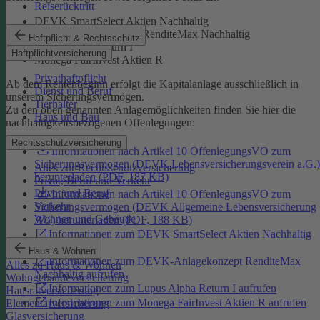
Reiserücktritt
DEVK SmartSelect Aktien Nachhaltig
DEVK-Anlagekonzept RenditeMax Nachhaltig
Haftpflicht & Rechtsschutz
Lupus Alpha Return I
Haftpflichtversicherung
Monega FairInvest Aktien R
Privathaftpflicht
Ab dem Rentenbeginn erfolgt die Kapitalanlage ausschließlich in
Dienst und Beruf
unserem Sicherungsvermögen.
Tierhalter
Zu den oben genannten Anlagemöglichkeiten finden Sie hier die
Haus und Bau
nachhaltigkeitsbezogenen Offenlegungen:
Rechtsschutzversicherung
Informationen nach Artikel 10 OffenlegungsVO zum
Sicherungsvermögen (DEVK Lebensversicherungsverein a.G.)
Alles zur Rechtsschutzversicherung
herunterladen (PDF, 187 KB)
Privat, Beruf und Verkehr
Privat und Beruf
Informationen nach Artikel 10 OffenlegungsVO zum
Verkehr
Sicherungsvermögen (DEVK Allgemeine Lebensversicherung
Wohnen und Gebäude
AG) herunterladen (PDF, 188 KB)
Informationen zum DEVK SmartSelect Aktien Nachhaltig
aufrufen
Haus & Wohnen
Informationen zum DEVK-Anlagekonzept RenditeMax
Alles zu Haus & Wohnen
Nachhaltig aufrufen
Wohngebäudeversicherung
Informationen zum Lupus Alpha Return I aufrufen
Hausratversicherung
Informationen zum Monega FairInvest Aktien R aufrufen
Elementarversicherung
Glasversicherung