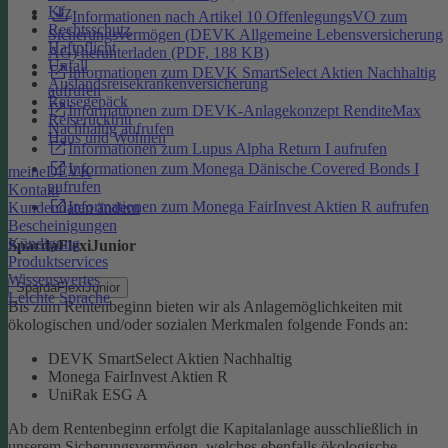
Kfz
Informationen nach Artikel 10 OffenlegungsVO zum
Rechtsschutz
Sicherungsvermögen (DEVK Allgemeine Lebensversicherung
Haftpflicht
AG) herunterladen (PDF, 188 KB)
Unfall
Informationen zum DEVK SmartSelect Aktien Nachhaltig
Auslandsreisekrankenversicherung
aufrufen
Reisegepäck
Informationen zum DEVK-Anlagekonzept RenditeMax
Reiserücktritt
Nachhaltig aufrufen
Haus und Wohnen
Informationen zum Lupus Alpha Return I aufrufen
Informationen zum Monega Dänische Covered Bonds I
meineDEVK
aufrufen
Kontakt
Informationen zum Monega FairInvest Aktien R aufrufen
Kundendaten ändern
Bescheinigungen
Kündigung
SpardaFlexiJunior
Produktservices
Wissenswertes
SpardaFlexiJunior
Leichte Sprache
Bis zum Rentenbeginn bieten wir als Anlagemöglichkeiten mit
ökologischen und/oder sozialen Merkmalen folgende Fonds an:
DEVK SmartSelect Aktien Nachhaltig
Monega FairInvest Aktien R
UniRak ESG A
Ab dem Rentenbeginn erfolgt die Kapitalanlage ausschließlich in
unserem Sicherungsvermögen, welches ebenfalls ökologische