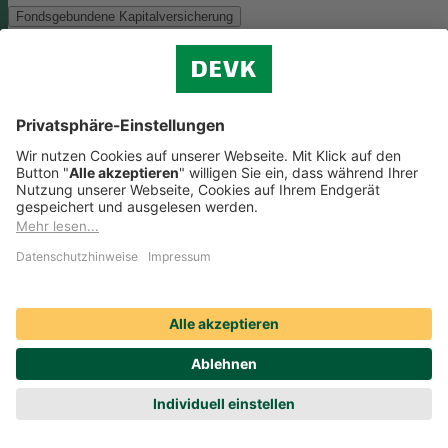
Fondsgebundene Kapitalversicherung
Als Anlagemöglichkeit mit ökologischen und/oder sozialen Merkmal
bieten wir folgenden Fonds an:
Monega FairInvest Aktien R
Zu der oben genannten Anlagemöglichkeit finden Sie hier die
nachhaltigkeitsbezogenen Offenlegungen:
Regelmäßige Informationen zum Monega FairInvest Aktien
R aufrufen
Weitere Rentenversicherungen (nicht fondsgebunden)
Weitere Rentenversicherungen (nicht fondsgebunden)
Die Kapitalanlage erfolgt in unserem Sicherungsvermögen, welches
ökologische und/oder soziale Merkmale berücksichtigt.
Zu der oben
genannten Anlagemöglichkeit finden Sie hier die
nachhaltigkeitsbezogenen Offenlegungen:
Regelmäßige Informationen zum Sicherungsvermögen
(DEVK Lebensversicherungsverein a.G.) herunterladen (PDF,
205 KB)
Regelmäßige Informationen zum Sicherungsvermögen