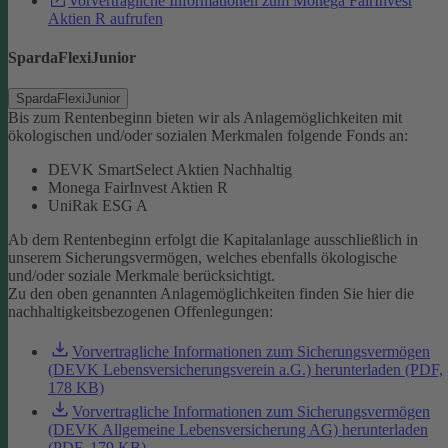
Vorvertragliche Informationen zum Monega FairInvest
Aktien R aufrufen
SpardaFlexiJunior
SpardaFlexiJunior
Bis zum Rentenbeginn bieten wir als Anlagemöglichkeiten mit
ökologischen und/oder sozialen Merkmalen folgende Fonds an:
DEVK SmartSelect Aktien Nachhaltig
Monega FairInvest Aktien R
UniRak ESG A
Ab dem Rentenbeginn erfolgt die Kapitalanlage ausschließlich in
unserem Sicherungsvermögen, welches ebenfalls ökologische
und/oder soziale Merkmale berücksichtigt.
Zu den oben genannten Anlagemöglichkeiten finden Sie hier die
nachhaltigkeitsbezogenen Offenlegungen:
Vorvertragliche Informationen zum Sicherungsvermögen
(DEVK Lebensversicherungsverein a.G.) herunterladen (PDF,
178 KB)
Vorvertragliche Informationen zum Sicherungsvermögen
(DEVK Allgemeine Lebensversicherung AG) herunterladen
(PDF, 179 KB)