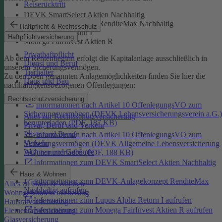
Reiserücktritt
DEVK SmartSelect Aktien Nachhaltig
DEVK-Anlagekonzept RenditeMax Nachhaltig
Haftpflicht & Rechtsschutz
Lupus Alpha Return I
Haftpflichtversicherung
Monega FairInvest Aktien R
Privathaftpflicht
Ab dem Rentenbeginn erfolgt die Kapitalanlage ausschließlich in
Dienst und Beruf
unserem Sicherungsvermögen.
Tierhalter
Zu den oben genannten Anlagemöglichkeiten finden Sie hier die
Haus und Bau
nachhaltigkeitsbezogenen Offenlegungen:
Rechtsschutzversicherung
Informationen nach Artikel 10 OffenlegungsVO zum
Sicherungsvermögen (DEVK Lebensversicherungsverein a.G.)
Alles zur Rechtsschutzversicherung
herunterladen (PDF, 187 KB)
Privat, Beruf und Verkehr
Privat und Beruf
Informationen nach Artikel 10 OffenlegungsVO zum
Verkehr
Sicherungsvermögen (DEVK Allgemeine Lebensversicherung
Wohnen und Gebäude
AG) herunterladen (PDF, 188 KB)
Informationen zum DEVK SmartSelect Aktien Nachhaltig
aufrufen
Haus & Wohnen
Informationen zum DEVK-Anlagekonzept RenditeMax
Alles zu Haus & Wohnen
Nachhaltig aufrufen
Wohngebäudeversicherung
Informationen zum Lupus Alpha Return I aufrufen
Hausratversicherung
Informationen zum Monega FairInvest Aktien R aufrufen
Elementarversicherung
Glasversicherung