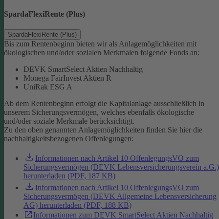
SpardaFlexiRente (Plus)
SpardaFlexiRente (Plus)
Bis zum Rentenbeginn bieten wir als Anlagemöglichkeiten mit
ökologischen und/oder sozialen Merkmalen folgende Fonds an:
DEVK SmartSelect Aktien Nachhaltig
Monega FairInvest Aktien R
UniRak ESG A
Ab dem Rentenbeginn erfolgt die Kapitalanlage ausschließlich in
unserem Sicherungsvermögen, welches ebenfalls ökologische
und/oder soziale Merkmale berücksichtigt.
Zu den oben genannten Anlagemöglichkeiten finden Sie hier die
nachhaltigkeitsbezogenen Offenlegungen:
Informationen nach Artikel 10 OffenlegungsVO zum
Sicherungsvermögen (DEVK Lebensversicherungsverein a.G.)
herunterladen (PDF, 187 KB)
Informationen nach Artikel 10 OffenlegungsVO zum
Sicherungsvermögen (DEVK Allgemeine Lebensversicherung
AG) herunterladen (PDF, 188 KB)
Informationen zum DEVK SmartSelect Aktien Nachhaltig