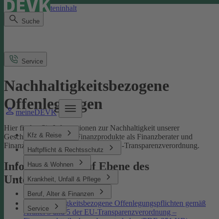
Direkt zum Seiteninhalt
Suche
Service
Nachhaltigkeitsbezogene
Offenlegungen
meineDEVK
Hier finden Sie Informationen zur Nachhaltigkeit unserer
Kfz & Reise
Geschäftsprozesse und Finanzprodukte als Finanzberater und
Finanzmarktteilnehmer gemäß der EU-Transparenzverordnung.
Haftpflicht & Rechtsschutz
Informationen auf Ebene des
Haus & Wohnen
Unternehmens
Krankheit, Unfall & Pflege
Beruf, Alter & Finanzen
Nachhaltigkeitsbezogene Offenlegungspflichten gemäß
Service
Artikel 3 und 5 der EU-Transparenzverordnung –