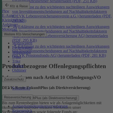
Finanzmarktteilnehmer herunterladen (PDF, 251 KB)
Kfz & Reise
Erklärung zu den wichtigsten nachteiligen Auswirkungen
Pkw
von Investitionsentscheidungen auf Nachhaltigkeitsfaktoren
E-Auto
(DEVK Lebensversicherungsverein a.G.) herunterladen (PDF,
Kleinkraftrad
293 KB)
Anhänger
Erklärung zu den wichtigsten nachteiligen Auswirkungen
Motorrad
von Investitionsentscheidungen auf Nachhaltigkeitsfaktoren
Weitere Kfz-Versicherungen
(DEVK Allgemeine Lebensversicherung AG) herunterladen
(PDF, 295 KB)
Wohnwagen
Erklärung zu den wichtigsten nachteiligen Auswirkungen
Lieferwagen
von Investitionsentscheidungen auf Nachhaltigkeitsfaktoren
Wohnmobil
(DEVK Pensionsfonds-AG) herunterladen (PDF, 281 KB)
Quad
Trike
Produktbezogene Offenlegungspflichten
Traktor
Oldtimer
Informationen nach Artikel 10 OffenlegungsVO
Zusatzschutz
DEVK-Rente ZukunftPlus (als Direktversicherung)
Schutzbrief
Reiseversicherung
DEVK-Rente ZukunftPlus (als Direktversicherung)
Bis zum Rentenbeginn bieten wir als Anlagemöglichkeiten mit
Auslandsreisekrankenversicherung
ökologischen und/oder sozialen Merkmalen unser
Reisegepäck
Sicherungsvermögen sowie folgende Fonds an: