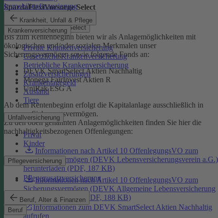
Immobilienfinanzierung
SpardaFlexiVorsorge Select
Krankheit, Unfall & Pflege
SpardaFlexiVorsorge Select
Krankenversicherung
Bis zum Rentenbeginn bieten wir als Anlagemöglichkeiten mit
ökologischen und/oder sozialen Merkmalen unser
Private Krankenversicherung
Sicherungsvermögen sowie folgende Fonds an:
Gesetzliche Krankenversicherung
Betriebliche Krankenversicherung
DEVK SmartSelect Aktien Nachhaltig
Zusatzversicherungen
Monega FairInvest Aktien R
Krankentagegeld
UniRak ESG A
Ausland
Tiere
Ab dem Rentenbeginn erfolgt die Kapitalanlage ausschließlich in
unserem Sicherungsvermögen.
Unfallversicherung
Zu den oben genannten Anlagemöglichkeiten finden Sie hier die
nachhaltigkeitsbezogenen Offenlegungen:
Privat
Kinder
Informationen nach Artikel 10 OffenlegungsVO zum
Sicherungsvermögen (DEVK Lebensversicherungsverein a.G.)
Pflegeversicherung
herunterladen (PDF, 187 KB)
Pflegezusatzversicherung
Informationen nach Artikel 10 OffenlegungsVO zum
Sicherungsvermögen (DEVK Allgemeine Lebensversicherung
AG) herunterladen (PDF, 188 KB)
Beruf, Alter & Finanzen
Informationen zum DEVK SmartSelect Aktien Nachhaltig
Beruf
aufrufen