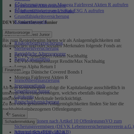
Informationen zum Monega FairInvest Aktien R aufrufen
Betriebliche Altersvorsorge
Informationen zum UniRak ESG A aufrufen
Berufsunfähigkeitsversicherung
Grundfähigkeitsversicherung
Krankentagegeld
DEVK-SmartInvest Junior
Altersvorsorge
DEVK-SmartInvest Junior
Bis zum Rentenbeginn bieten wir als Anlagemöglichkeiten mit
Risikolebensversicherung
ökologischen und/oder sozialen Merkmalen folgende Fonds an:
Sterbegeldversicherung
Betriebliche Altersvorsorge
DEVK SmartSelect Aktien Nachhaltig
Rente ZukunftPlus
DEVK-Anlagekonzept RenditeMax Nachhaltig
Lupus Alpha Return I
Finanzen
Monega Dänische Covered Bonds I
Monega FairInvest Aktien R
Immobilienfinanzierung
Investmentfonds
Ab dem Rentenbeginn erfolgt die Kapitalanlage ausschließlich in
SmartInvest Junior
unserem Sicherungsvermögen, welches ebenfalls ökologische
Girokonto
und/oder soziale Merkmale berücksichtigt.
Restschuldversicherung
Zu den oben genannten Anlagemöglichkeiten finden Sie hier die
nachhaltigkeitsbezogenen Offenlegungen:
Service
Informationen nach Artikel 10 OffenlegungsVO zum
Schadenmeldung
Sicherungsvermögen (DEVK Lebensversicherungsverein a.G.)
herunterladen (PDF, 187 KB)
Alles zur Schadenmeldung