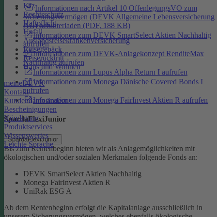
Kfz
Informationen nach Artikel 10 OffenlegungsVO zum
Rechtsschutz
Sicherungsvermögen (DEVK Allgemeine Lebensversicherung
Haftpflicht
AG) herunterladen (PDF, 188 KB)
Unfall
Informationen zum DEVK SmartSelect Aktien Nachhaltig
Auslandsreisekrankenversicherung
aufrufen
Reisegepäck
Informationen zum DEVK-Anlagekonzept RenditeMax
Reiserücktritt
Nachhaltig aufrufen
Haus und Wohnen
Informationen zum Lupus Alpha Return I aufrufen
Informationen zum Monega Dänische Covered Bonds I
meineDEVK
aufrufen
Kontakt
Informationen zum Monega FairInvest Aktien R aufrufen
Kundendaten ändern
Bescheinigungen
Kündigung
SpardaFlexiJunior
Produktservices
Wissenswertes
SpardaFlexiJunior
Leichte Sprache
Bis zum Rentenbeginn bieten wir als Anlagemöglichkeiten mit
ökologischen und/oder sozialen Merkmalen folgende Fonds an:
DEVK SmartSelect Aktien Nachhaltig
Monega FairInvest Aktien R
UniRak ESG A
Ab dem Rentenbeginn erfolgt die Kapitalanlage ausschließlich in
unserem Sicherungsvermögen, welches ebenfalls ökologische