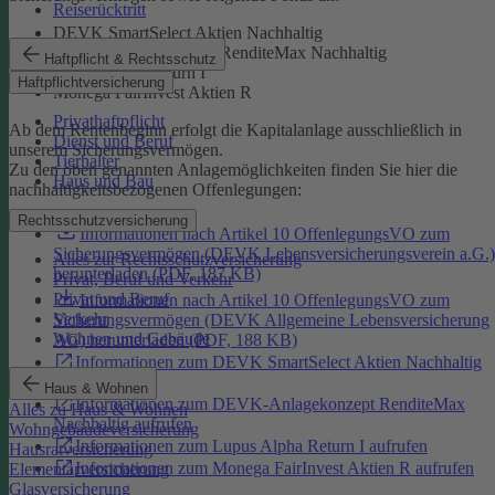
Reiserücktritt
DEVK SmartSelect Aktien Nachhaltig
DEVK-Anlagekonzept RenditeMax Nachhaltig
Haftpflicht & Rechtsschutz
Lupus Alpha Return I
Haftpflichtversicherung
Monega FairInvest Aktien R
Privathaftpflicht
Ab dem Rentenbeginn erfolgt die Kapitalanlage ausschließlich in
Dienst und Beruf
unserem Sicherungsvermögen.
Tierhalter
Zu den oben genannten Anlagemöglichkeiten finden Sie hier die
Haus und Bau
nachhaltigkeitsbezogenen Offenlegungen:
Rechtsschutzversicherung
Informationen nach Artikel 10 OffenlegungsVO zum
Sicherungsvermögen (DEVK Lebensversicherungsverein a.G.)
Alles zur Rechtsschutzversicherung
herunterladen (PDF, 187 KB)
Privat, Beruf und Verkehr
Privat und Beruf
Informationen nach Artikel 10 OffenlegungsVO zum
Verkehr
Sicherungsvermögen (DEVK Allgemeine Lebensversicherung
Wohnen und Gebäude
AG) herunterladen (PDF, 188 KB)
Informationen zum DEVK SmartSelect Aktien Nachhaltig
aufrufen
Haus & Wohnen
Informationen zum DEVK-Anlagekonzept RenditeMax
Alles zu Haus & Wohnen
Nachhaltig aufrufen
Wohngebäudeversicherung
Informationen zum Lupus Alpha Return I aufrufen
Hausratversicherung
Informationen zum Monega FairInvest Aktien R aufrufen
Elementarversicherung
Glasversicherung