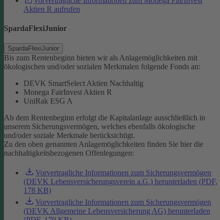
Vorvertragliche Informationen zum Monega FairInvest
Aktien R aufrufen
SpardaFlexiJunior
SpardaFlexiJunior
Bis zum Rentenbeginn bieten wir als Anlagemöglichkeiten mit
ökologischen und/oder sozialen Merkmalen folgende Fonds an:
DEVK SmartSelect Aktien Nachhaltig
Monega FairInvest Aktien R
UniRak ESG A
Ab dem Rentenbeginn erfolgt die Kapitalanlage ausschließlich in
unserem Sicherungsvermögen, welches ebenfalls ökologische
und/oder soziale Merkmale berücksichtigt.
Zu den oben genannten Anlagemöglichkeiten finden Sie hier die
nachhaltigkeitsbezogenen Offenlegungen:
Vorvertragliche Informationen zum Sicherungsvermögen
(DEVK Lebensversicherungsverein a.G.) herunterladen (PDF,
178 KB)
Vorvertragliche Informationen zum Sicherungsvermögen
(DEVK Allgemeine Lebensversicherung AG) herunterladen
(PDF, 179 KB)