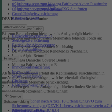
Informationen zum Monega FairInvest Aktien R aufrufen
Betriebliche Altersvorsorge
Informationen zum UniRak ESG A aufrufen
Berufsunfähigkeitsversicherung
Grundfähigkeitsversicherung
Krankentagegeld
DEVK-SmartInvest Junior
Altersvorsorge
DEVK-SmartInvest Junior
Bis zum Rentenbeginn bieten wir als Anlagemöglichkeiten mit
Risikolebensversicherung
ökologischen und/oder sozialen Merkmalen folgende Fonds an:
Sterbegeldversicherung
Betriebliche Altersvorsorge
DEVK SmartSelect Aktien Nachhaltig
Rente ZukunftPlus
DEVK-Anlagekonzept RenditeMax Nachhaltig
Lupus Alpha Return I
Finanzen
Monega Dänische Covered Bonds I
Monega FairInvest Aktien R
Immobilienfinanzierung
Investmentfonds
Ab dem Rentenbeginn erfolgt die Kapitalanlage ausschließlich in
SmartInvest Junior
unserem Sicherungsvermögen, welches ebenfalls ökologische
Girokonto
und/oder soziale Merkmale berücksichtigt.
Restschuldversicherung
Zu den oben genannten Anlagemöglichkeiten finden Sie hier die
nachhaltigkeitsbezogenen Offenlegungen:
Service
Informationen nach Artikel 10 OffenlegungsVO zum
Schadenmeldung
Sicherungsvermögen (DEVK Lebensversicherungsverein a.G.)
herunterladen (PDF, 187 KB)
Alles zur Schadenmeldung