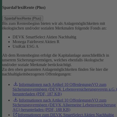
SpardaFlexiRente (Plus)
SpardaFlexiRente (Plus)
Bis zum Rentenbeginn bieten wir als Anlagemöglichkeiten mit
ökologischen und/oder sozialen Merkmalen folgende Fonds an:
DEVK SmartSelect Aktien Nachhaltig
Monega FairInvest Aktien R
UniRak ESG A
Ab dem Rentenbeginn erfolgt die Kapitalanlage ausschließlich in
unserem Sicherungsvermögen, welches ebenfalls ökologische
und/oder soziale Merkmale berücksichtigt.
Zu den oben genannten Anlagemöglichkeiten finden Sie hier die
nachhaltigkeitsbezogenen Offenlegungen:
Informationen nach Artikel 10 OffenlegungsVO zum
Sicherungsvermögen (DEVK Lebensversicherungsverein a.G.)
herunterladen (PDF, 187 KB)
Informationen nach Artikel 10 OffenlegungsVO zum
Sicherungsvermögen (DEVK Allgemeine Lebensversicherung
AG) herunterladen (PDF, 188 KB)
Informationen zum DEVK SmartSelect Aktien Nachhaltig