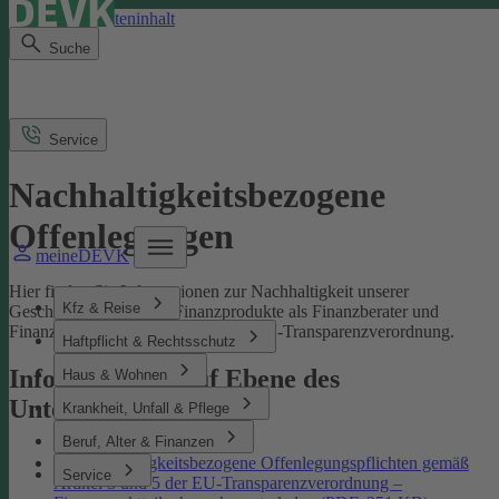
Direkt zum Seiteninhalt
Suche
Service
Nachhaltigkeitsbezogene
Offenlegungen
meineDEVK
Hier finden Sie Informationen zur Nachhaltigkeit unserer
Kfz & Reise
Geschäftsprozesse und Finanzprodukte als Finanzberater und
Finanzmarktteilnehmer gemäß der EU-Transparenzverordnung.
Haftpflicht & Rechtsschutz
Informationen auf Ebene des
Haus & Wohnen
Unternehmens
Krankheit, Unfall & Pflege
Beruf, Alter & Finanzen
Nachhaltigkeitsbezogene Offenlegungspflichten gemäß
Service
Artikel 3 und 5 der EU-Transparenzverordnung –