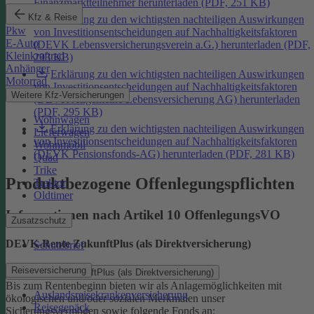
Finanzmarktteilnehmer herunterladen (PDF, 251 KB)
Kfz & Reise
Erklärung zu den wichtigsten nachteiligen Auswirkungen
Pkw
von Investitionsentscheidungen auf Nachhaltigkeitsfaktoren
E-Auto
(DEVK Lebensversicherungsverein a.G.) herunterladen (PDF,
Kleinkraftrad
293 KB)
Anhänger
Erklärung zu den wichtigsten nachteiligen Auswirkungen
Motorrad
von Investitionsentscheidungen auf Nachhaltigkeitsfaktoren
Weitere Kfz-Versicherungen
(DEVK Allgemeine Lebensversicherung AG) herunterladen
(PDF, 295 KB)
Wohnwagen
Erklärung zu den wichtigsten nachteiligen Auswirkungen
Lieferwagen
von Investitionsentscheidungen auf Nachhaltigkeitsfaktoren
Wohnmobil
(DEVK Pensionsfonds-AG) herunterladen (PDF, 281 KB)
Quad
Trike
Produktbezogene Offenlegungspflichten
Traktor
Oldtimer
Informationen nach Artikel 10 OffenlegungsVO
Zusatzschutz
DEVK-Rente ZukunftPlus (als Direktversicherung)
Schutzbrief
Reiseversicherung
DEVK-Rente ZukunftPlus (als Direktversicherung)
Bis zum Rentenbeginn bieten wir als Anlagemöglichkeiten mit
Auslandsreisekrankenversicherung
ökologischen und/oder sozialen Merkmalen unser
Reisegepäck
Sicherungsvermögen sowie folgende Fonds an: