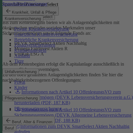
Immobilienfinanzierung
SpardaFlexiVorsorge Select
Krankheit, Unfall & Pflege
SpardaFlexiVorsorge Select
Krankenversicherung
Bis zum Rentenbeginn bieten wir als Anlagemöglichkeiten mit
ökologischen und/oder sozialen Merkmalen unser
Private Krankenversicherung
Sicherungsvermögen sowie folgende Fonds an:
Gesetzliche Krankenversicherung
Betriebliche Krankenversicherung
DEVK SmartSelect Aktien Nachhaltig
Zusatzversicherungen
Monega FairInvest Aktien R
Krankentagegeld
UniRak ESG A
Ausland
Tiere
Ab dem Rentenbeginn erfolgt die Kapitalanlage ausschließlich in
unserem Sicherungsvermögen.
Unfallversicherung
Zu den oben genannten Anlagemöglichkeiten finden Sie hier die
nachhaltigkeitsbezogenen Offenlegungen:
Privat
Kinder
Informationen nach Artikel 10 OffenlegungsVO zum
Sicherungsvermögen (DEVK Lebensversicherungsverein a.G.)
Pflegeversicherung
herunterladen (PDF, 187 KB)
Pflegezusatzversicherung
Informationen nach Artikel 10 OffenlegungsVO zum
Sicherungsvermögen (DEVK Allgemeine Lebensversicherung
AG) herunterladen (PDF, 188 KB)
Beruf, Alter & Finanzen
Informationen zum DEVK SmartSelect Aktien Nachhaltig
Beruf
aufrufen