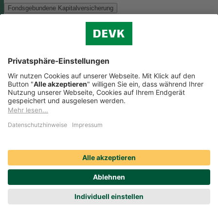
Fondsgebundene Kapitalversicherung
Als Anlagemöglichkeit mit ökologischen und/oder sozialen Merkmal
bieten wir folgenden Fonds an:
Monega FairInvest Aktien R
Zu der oben genannten Anlagemöglichkeit finden Sie hier die
nachhaltigkeitsbezogenen Offenlegungen:
Regelmäßige Informationen zum Monega FairInvest Aktien
R aufrufen
Weitere Rentenversicherungen (nicht fondsgebunden)
Weitere Rentenversicherungen (nicht fondsgebunden)
Die Kapitalanlage erfolgt in unserem Sicherungsvermögen, welches
ökologische und/oder soziale Merkmale berücksichtigt.
Zu der oben
genannten Anlagemöglichkeit finden Sie hier die
nachhaltigkeitsbezogenen Offenlegungen:
Regelmäßige Informationen zum Sicherungsvermögen
(DEVK Lebensversicherungsverein a.G.) herunterladen (PDF,
205 KB)
Regelmäßige Informationen zum Sicherungsvermögen