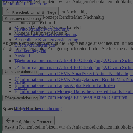
Bis zum Rentenbeginn bieten wir als Anlagemöglichkeiten mit ökolo
Immobilienfinanzierung
DEVK SmartSelect Aktien Nachhaltig
Krankheit, Unfall & Pflege
DEVK-Anlagekonzept RenditeMax Nachhaltig
Krankenversicherung
Lupus Alpha Return I
Monega Dänische Covered Bonds I
Private Krankenversicherung
Monega FairInvest Aktien R
Gesetzliche Krankenversicherung
Betriebliche Krankenversicherung
Ab dem Rentenbeginn erfolgt die Kapitalanlage ausschließlich in un
Zusatzversicherungen
Zu den oben genannten Anlagemöglichkeiten finden Sie hier die nac
Krankentagegeld
Ausland
Informationen nach Artikel 10 OffenlegungsVO zum Sich
Tiere
Informationen nach Artikel 10 OffenlegungsVO zum Sic
Unfallversicherung
Informationen zum DEVK SmartSelect Aktien Nachhaltig a
Informationen zum DEVK-Anlagekonzept RenditeMax Nach
Privat
Informationen zum Lupus Alpha Return I aufrufen
Kinder
Informationen zum Monega Dänische Covered Bonds I aufr
Informationen zum Monega FairInvest Aktien R aufrufen
Pflegeversicherung
Pflegezusatzversicherung
SpardaFlexiJunior
SpardaFlexiJunior
Beruf, Alter & Finanzen
Bis zum Rentenbeginn bieten wir als Anlagemöglichkeiten mit ökolo
Beruf