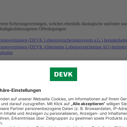
serem Sicherungsvermögen, welches ebenfalls ökologische und/oder soz
hhaltigkeitsbezogenen Offenlegungen:
erungsvermögen (DEVK Lebensversicherungsverein a.G.) herunterlad
herungsvermögen (DEVK Allgemeine Lebensversicherung AG) herunter
ufrufen
gischen und/oder sozialen Merkmalen folgende Fonds an: