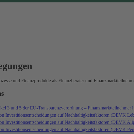
legungen
prozesse und Finanzprodukte als Finanzberater und Finanzmarktteilne
ns
ikel 3 und 5 der EU-Transparenzverordnung – Finanzmarktteilnehmer 
on Investitionsentscheidungen auf Nachhaltigkeitsfaktoren (DEVK Le
von Investitionsentscheidungen auf Nachhaltigkeitsfaktoren (DEVK A
von Investitionsentscheidungen auf Nachhaltigkeitsfaktoren (DEVK P