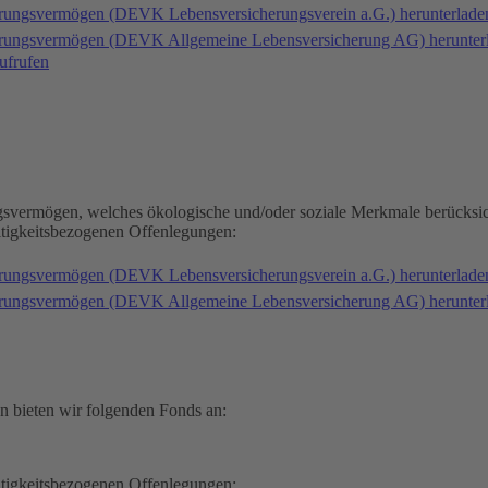
erungsvermögen (DEVK Lebensversicherungsverein a.G.) herunterlad
herungsvermögen (DEVK Allgemeine Lebensversicherung AG) herunter
ufrufen
gsvermögen, welches ökologische und/oder soziale Merkmale berücksic
ltigkeitsbezogenen Offenlegungen:
erungsvermögen (DEVK Lebensversicherungsverein a.G.) herunterlad
herungsvermögen (DEVK Allgemeine Lebensversicherung AG) herunter
n bieten wir folgenden Fonds an:
ltigkeitsbezogenen Offenlegungen: