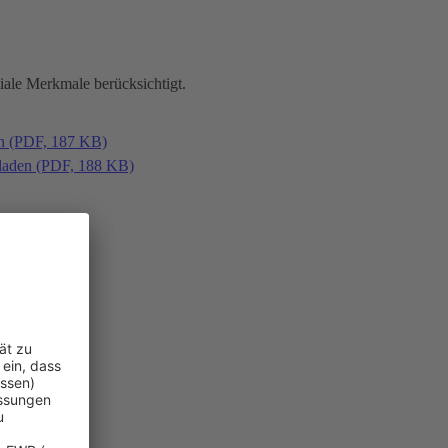
iale Merkmale berücksichtigt.
en (PDF, 187 KB)
laden (PDF, 188 KB)