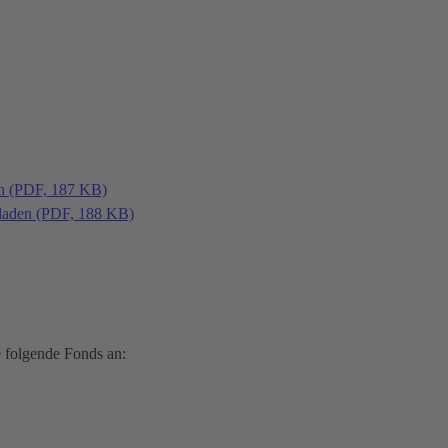
en (PDF, 187 KB)
laden (PDF, 188 KB)
 folgende Fonds an: