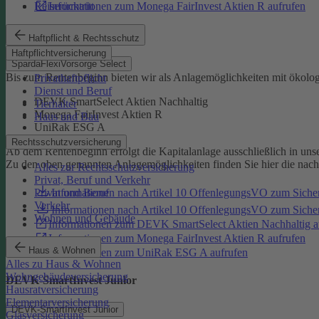
Reiserücktritt
Informationen zum Monega FairInvest Aktien R aufrufen
SpardaFlexiVorsorge Select
Haftpflicht & Rechtsschutz
Haftpflichtversicherung
SpardaFlexiVorsorge Select
Bis zum Rentenbeginn bieten wir als Anlagemöglichkeiten mit ökolo
Privathaftpflicht
Dienst und Beruf
DEVK SmartSelect Aktien Nachhaltig
Tierhalter
Monega FairInvest Aktien R
Haus und Bau
UniRak ESG A
Rechtsschutzversicherung
Ab dem Rentenbeginn erfolgt die Kapitalanlage ausschließlich in u
Zu den oben genannten Anlagemöglichkeiten finden Sie hier die nac
Alles zur Rechtsschutzversicherung
Privat, Beruf und Verkehr
Informationen nach Artikel 10 OffenlegungsVO zum Sich
Privat und Beruf
Verkehr
Informationen nach Artikel 10 OffenlegungsVO zum Sic
Wohnen und Gebäude
Informationen zum DEVK SmartSelect Aktien Nachhaltig a
Informationen zum Monega FairInvest Aktien R aufrufen
Haus & Wohnen
Informationen zum UniRak ESG A aufrufen
Alles zu Haus & Wohnen
Wohngebäudeversicherung
DEVK-SmartInvest Junior
Hausratversicherung
Elementarversicherung
DEVK-SmartInvest Junior
Glasversicherung