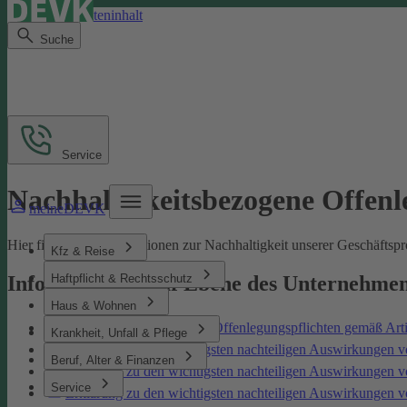
Direkt zum Seiteninhalt
Suche
Service
Nachhaltigkeitsbezogene Offen
meineDEVK
Hier finden Sie Informationen zur Nachhaltigkeit unserer Geschäfts
Kfz & Reise
Haftpflicht & Rechtsschutz
Informationen auf Ebene des Unternehme
Haus & Wohnen
Nachhaltigkeitsbezogene Offenlegungspflichten gemäß Art
Krankheit, Unfall & Pflege
Erklärung zu den wichtigsten nachteiligen Auswirkungen v
Beruf, Alter & Finanzen
Erklärung zu den wichtigsten nachteiligen Auswirkungen 
Service
Erklärung zu den wichtigsten nachteiligen Auswirkungen 