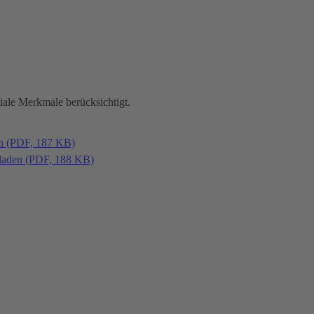
iale Merkmale berücksichtigt.
en (PDF, 187 KB)
laden (PDF, 188 KB)