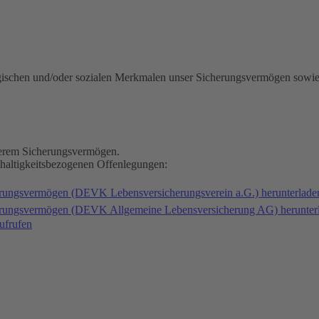
gischen und/oder sozialen Merkmalen unser Sicherungsvermögen sowie
nserem Sicherungsvermögen.
hhaltigkeitsbezogenen Offenlegungen:
erungsvermögen (DEVK Lebensversicherungsverein a.G.) herunterlad
herungsvermögen (DEVK Allgemeine Lebensversicherung AG) herunter
ufrufen