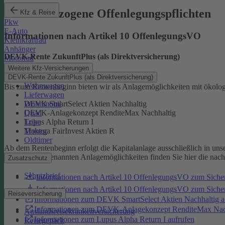
Produktbezogene Offenlegungspflichten
Kfz & Reise
Pkw
E-Auto
Informationen nach Artikel 10 OffenlegungsVO
Kleinkraftrad
Anhänger
DEVK-Rente ZukunftPlus (als Direktversicherung)
Motorrad
Weitere Kfz-Versicherungen
DEVK-Rente ZukunftPlus (als Direktversicherung)
Wohnwagen
Bis zum Rentenbeginn bieten wir als Anlagemöglichkeiten mit ökolo
Lieferwagen
Wohnmobil
DEVK SmartSelect Aktien Nachhaltig
Quad
DEVK-Anlagekonzept RenditeMax Nachhaltig
Trike
Lupus Alpha Return I
Traktor
Monega FairInvest Aktien R
Oldtimer
Ab dem Rentenbeginn erfolgt die Kapitalanlage ausschließlich in u
Zu den oben genannten Anlagemöglichkeiten finden Sie hier die nac
Zusatzschutz
Schutzbrief
Informationen nach Artikel 10 OffenlegungsVO zum Sich
Informationen nach Artikel 10 OffenlegungsVO zum Sic
Reiseversicherung
Informationen zum DEVK SmartSelect Aktien Nachhaltig a
Informationen zum DEVK-Anlagekonzept RenditeMax Nach
Auslandsreisekrankenversicherung
Informationen zum Lupus Alpha Return I aufrufen
Reisegepäck