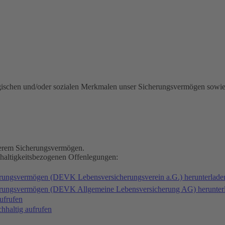
gischen und/oder sozialen Merkmalen unser Sicherungsvermögen sowie
nserem Sicherungsvermögen.
hhaltigkeitsbezogenen Offenlegungen:
erungsvermögen (DEVK Lebensversicherungsverein a.G.) herunterlad
herungsvermögen (DEVK Allgemeine Lebensversicherung AG) herunter
ufrufen
haltig aufrufen