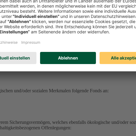
serem Sicherungsvermögen, welches ebenfalls ökologische und/oder soz
hhaltigkeitsbezogenen Offenlegungen:
erungsvermögen (DEVK Lebensversicherungsverein a.G.) herunterlad
herungsvermögen (DEVK Allgemeine Lebensversicherung AG) herunter
ufrufen
haltig aufrufen
ufen
gischen und/oder sozialen Merkmalen folgende Fonds an:
serem Sicherungsvermögen, welches ebenfalls ökologische und/oder soz
hhaltigkeitsbezogenen Offenlegungen: