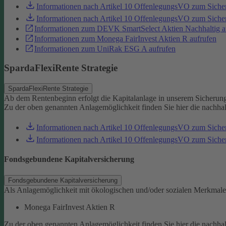
Informationen nach Artikel 10 OffenlegungsVO zum Sich
Informationen nach Artikel 10 OffenlegungsVO zum Sic
Informationen zum DEVK SmartSelect Aktien Nachhaltig a
Informationen zum Monega FairInvest Aktien R aufrufen
Informationen zum UniRak ESG A aufrufen
SpardaFlexiRente Strategie
SpardaFlexiRente Strategie
Ab dem Rentenbeginn erfolgt die Kapitalanlage in unserem Sicherun
Zu der oben genannten Anlagemöglichkeit finden Sie hier die nachha
Informationen nach Artikel 10 OffenlegungsVO zum Sich
Informationen nach Artikel 10 OffenlegungsVO zum Sic
Fondsgebundene Kapitalversicherung
Fondsgebundene Kapitalversicherung
Als Anlagemöglichkeit mit ökologischen und/oder sozialen Merkmale
Monega FairInvest Aktien R
Zu der oben genannten Anlagemöglichkeit finden Sie hier die nachha